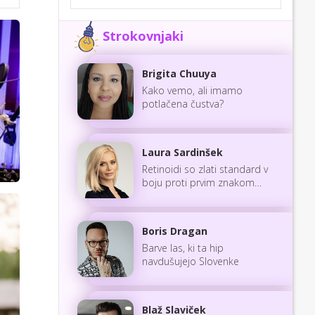
Strokovnjaki
Brigita Chuuya
Kako vemo, ali imamo
potlačena čustva?
Laura Sardinšek
Retinoidi so zlati standard v
boju proti prvim znakom
staranja
Boris Dragan
Barve las, ki ta hip
navdušujejo Slovenke
Blaž Slaviček