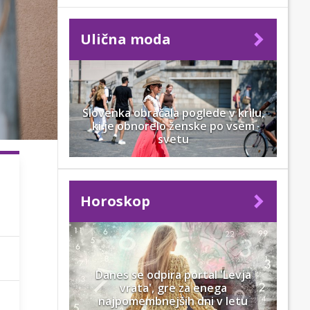
Ulična moda
Slovenka obračala poglede v krilu,
ki je obnorelo ženske po vsem
svetu
Horoskop
Danes se odpira portal 'Levja
vrata', gre za enega
najpomembnejših dni v letu