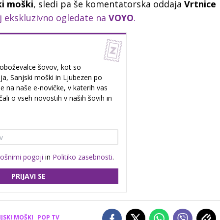
ki moški
, sledi pa še komentatorska oddaja
Vrtnice
ej ekskluzivno ogledate na
VOYO
.
oboževalce šovov, kot so
ja, Sanjski moški in Ljubezen po
e na naše e-novičke, v katerih vas
li o vseh novostih v naših šovih in
lošnimi pogoji
in
Politiko zasebnosti
.
PRIJAVI SE
JSKI MOŠKI
POP TV