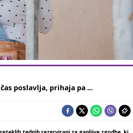
as poslavlja, prihaja pa ...
preteklih tednih rezervirani za ganljive zgodbe, ki