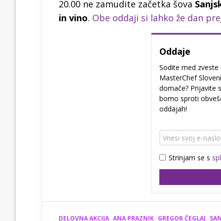
20.00 ne zamudite začetka šova
Sanjs
in vino
.
Obe oddaji si lahko že dan pr
Oddaje
Sodite med zveste 
MasterChef Sloveni
domače? Prijavite s
bomo sproti obvešča
oddajah!
Strinjam se s
sp
DELOVNA AKCIJA
ANA PRAZNIK
GREGOR ČEGLAJ
SAN