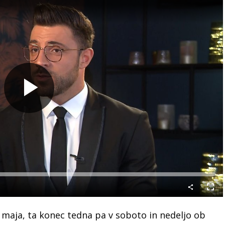
Predvajaj
Celo
nači
 maja, ta konec tedna pa v soboto in nedeljo ob