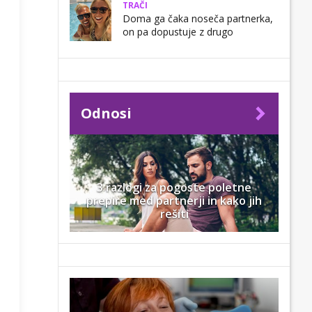
TRAČI
Doma ga čaka noseča partnerka,
on pa dopustuje z drugo
Odnosi
3 razlogi za pogoste poletne
prepire med partnerji in kako jih
rešiti