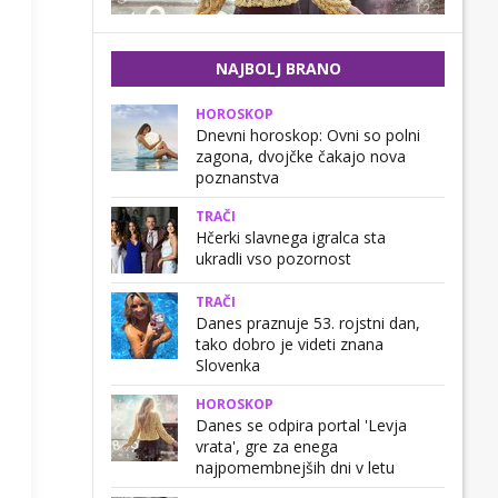
NAJBOLJ BRANO
HOROSKOP
Dnevni horoskop: Ovni so polni
zagona, dvojčke čakajo nova
poznanstva
TRAČI
Hčerki slavnega igralca sta
ukradli vso pozornost
TRAČI
Danes praznuje 53. rojstni dan,
tako dobro je videti znana
Slovenka
HOROSKOP
Danes se odpira portal 'Levja
vrata', gre za enega
najpomembnejših dni v letu