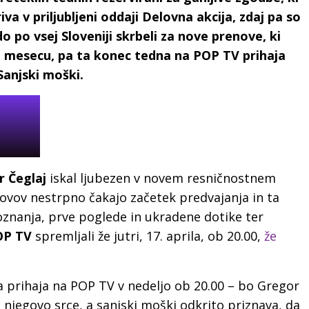
iva v priljubljeni oddaji Delovna akcija, zdaj pa so
o po vsej Sloveniji skrbeli za nove prenove, ki
em mesecu, pa ta konec tedna na POP TV prihaja
Sanjski moški.
r Čeglaj
iskal ljubezen v novem resničnostnem
ji šovov nestrpno čakajo začetek predvajanja in ta
znanja, prve poglede in ukradene dotike ter
OP TV
spremljali že jutri, 17. aprila, ob 20.00,
že
da prihaja na POP TV v nedeljo ob 20.00 – bo Gregor
a njegovo srce, a sanjski moški odkrito priznava, da