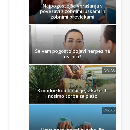
Najpogostejša vprašanja v
povezavi z zobnimi luskami in
zobnimi prevlekami
Se vam pogosto pojavi herpes na
ustnici?
OGLAS
3 modne kombinacije, v katerih
nosimo torbe za plažo
OGLAS
zaslonski
n