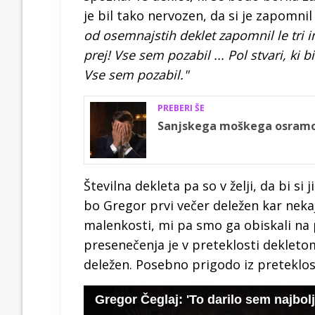
je bil tako nervozen, da si je zapomnil 
od osemnajstih deklet zapomnil le tri 
prej! Vse sem pozabil ... Pol stvari, ki 
Vse sem pozabil."
PREBERI ŠE
Sanjskega moškega osramoti
Številna dekleta pa so v želji, da bi si
bo Gregor prvi večer deležen kar nekaj
malenkosti, mi pa smo ga obiskali na 
presenečenja je v preteklosti dekletom 
deležen. Posebno prigodo iz preteklos
Gregor Čeglaj: 'To darilo sem najbolj