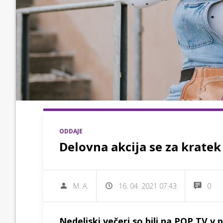
ODDAJE
Delovna akcija se za kratek č
M. A.
16. 04. 2021 07.43
0
Nedeljski večeri so bili na POP TV v 