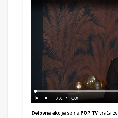
Loaded
:
0%
Current
0:00
/
Duration
0:00
Predvajaj
Tiho
Time
Delovna akcija
se na
POP TV
vrača že