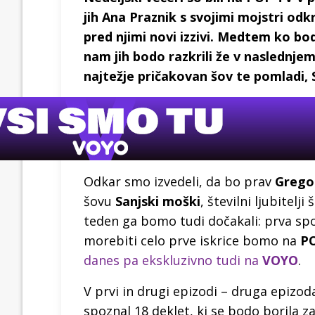
jih Ana Praznik s svojimi mojstri odkr
pred njimi novi izzivi. Medtem ko bod
nam jih bodo razkrili že v naslednj
najtežje pričakovan šov te pomladi, 
Odkar smo izvedeli, da bo prav
Grego
šovu
Sanjski moški
, številni ljubitel
teden ga bomo tudi dočakali: prva spo
morebiti celo prve iskrice bomo na
P
danes pa ekskluzivno tudi na
VOYO
.
V prvi in drugi epizodi – druga epizo
spoznal 18 deklet, ki se bodo borila z