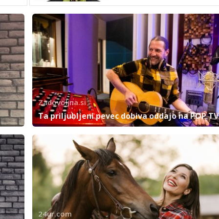
Zadovoljna.si
Ta priljubljeni pevec dobiva oddajo na POP TV
24ur.com