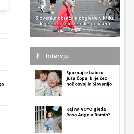
Slovenka obračala poglede v krilu,
ki je obnorelo ženske po vsem
svetu
Intervju
Spoznajte babico
Juša Čopa, ki je čez
ga
noč osvojila Slovenijo
Kaj na VOYO gleda
Rosa Angela Romih?