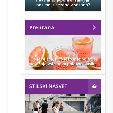
Havaianas japonke: zakaj jih
nosimo iz sezone v sezono?
Prehrana
To je pijača, ki jo letošnje poletje
naročajo vsi - nova poletna klasika
STILSKI NASVET