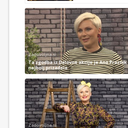
Zadovoljna.si
Ta zgodba iz Delovne akcije je Ano Praznik
najbolj prizadela
Zadovoljna.si