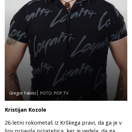
Gregor Fabrici
FOTO: POP TV
Kristijan Kozole
26-letni rokometaš iz Krškega pravi, da ga je v
šov prijavila prijateljica, ker je vedela, da ga