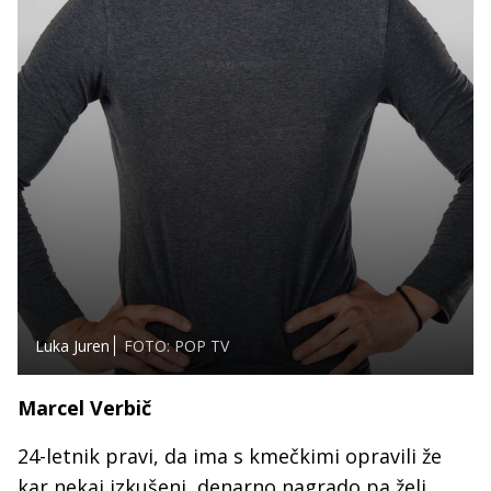
Luka Juren
FOTO: POP TV
Marcel Verbič
24-letnik pravi, da ima s kmečkimi opravili že
kar nekaj izkušenj, denarno nagrado pa želi