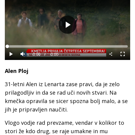
Predvajaj
Loaded
:
0%
Current
0:00
/
Duration
0:00
Predvajaj
Tiho
Celoza
način
Time
Alen Ploj
31-letni Alen iz Lenarta zase pravi, da je zelo
prilagodljiv in da se rad uči novih stvari. Na
kmečka opravila se sicer spozna bolj malo, a se
jih je pripravljen naučiti.
Vlogo vodje rad prevzame, vendar v kolikor to
stori že kdo drug, se raje umakne in mu