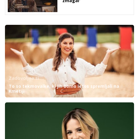
zmagal'
Zadovoljna.si
To so tekmovalke, ki jih bomo letos spremljali na
Kmetiji