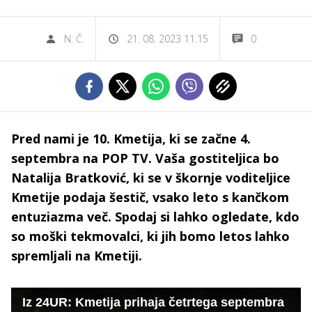
N. Č.
21. 08. 2023 11.15
0
Pred nami je 10. Kmetija, ki se začne 4.
septembra na POP TV. Vaša gostiteljica bo
Natalija Bratković, ki se v škornje voditeljice
Kmetije podaja šestič, vsako leto s kančkom
entuziazma več. Spodaj si lahko ogledate, kdo
so moški tekmovalci, ki jih bomo letos lahko
spremljali na Kmetiji.
Iz 24UR: Kmetija prihaja četrtega septembra