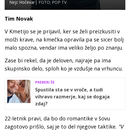
Nejc Hočevar
FOTO: POP TV
Tim Novak
V Kmetijo se je prijavil, ker se želi preizkusiti v
molži krave, na kmečka opravila pa se sicer bolj
malo spozna, vendar ima veliko željo po znanju.
Zase bi rekel, da je deloven, najraje pa ima
skupinsko delo, sploh ko je vzdušje na vrhuncu.
PREBERI ŠE
Spustila sta se v vroče, a tudi
vihravo razmerje, kaj se dogaja
zdaj?
22-letnik pravi, da bo do romantike v šovu
zagotovo prišlo, saj je to del njegove taktike.
"V