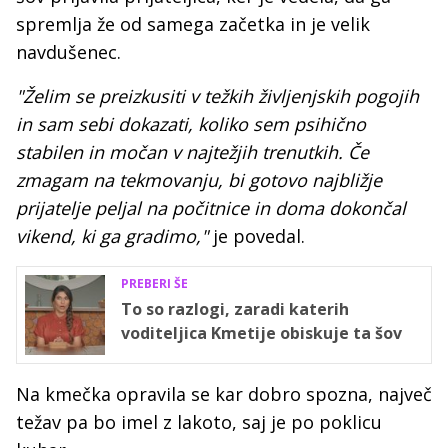
spremlja že od samega začetka in je velik
navdušenec.
"Želim se preizkusiti v težkih življenjskih pogojih
in sam sebi dokazati, koliko sem psihično
stabilen in močan v najtežjih trenutkih. Če
zmagam na tekmovanju, bi gotovo najbližje
prijatelje peljal na počitnice in doma dokončal
vikend, ki ga gradimo,"
je povedal.
PREBERI ŠE
To so razlogi, zaradi katerih
voditeljica Kmetije obiskuje ta šov
Na kmečka opravila se kar dobro spozna, največ
težav pa bo imel z lakoto, saj je po poklicu