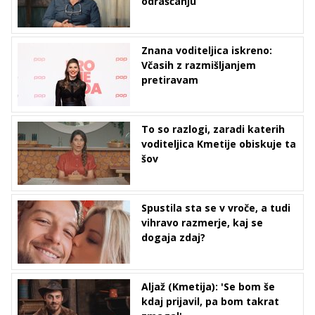
odraščanju
Znana voditeljica iskreno:
Včasih z razmišljanjem
pretiravam
To so razlogi, zaradi katerih
voditeljica Kmetije obiskuje ta
šov
Spustila sta se v vroče, a tudi
vihravo razmerje, kaj se
dogaja zdaj?
Aljaž (Kmetija): 'Se bom še
kdaj prijavil, pa bom takrat