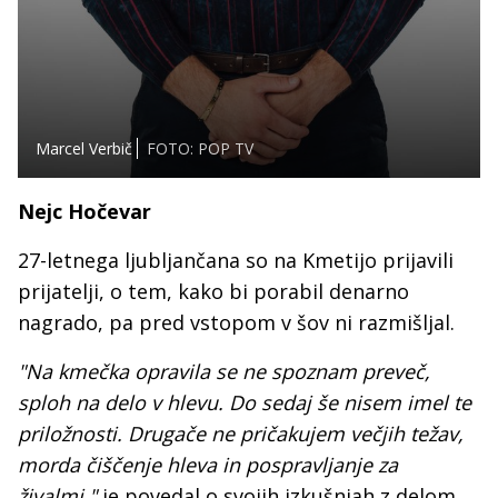
Marcel Verbič
FOTO: POP TV
Nejc Hočevar
27-letnega ljubljančana so na Kmetijo prijavili
prijatelji, o tem, kako bi porabil denarno
nagrado, pa pred vstopom v šov ni razmišljal.
"Na kmečka opravila se ne spoznam preveč,
sploh na delo v hlevu. Do sedaj še nisem imel te
priložnosti. Drugače ne pričakujem večjih težav,
morda čiščenje hleva in pospravljanje za
živalmi,"
je povedal o svojih izkušnjah z delom