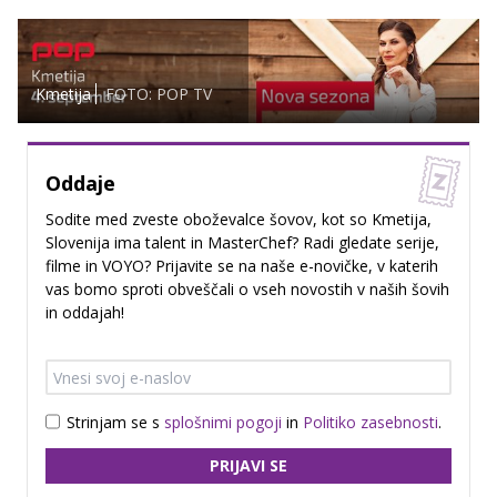
Kmetija
FOTO: POP TV
Oddaje
Sodite med zveste oboževalce šovov, kot so Kmetija,
Slovenija ima talent in MasterChef? Radi gledate serije,
filme in VOYO? Prijavite se na naše e-novičke, v katerih
vas bomo sproti obveščali o vseh novostih v naših šovih
in oddajah!
Strinjam se s
splošnimi pogoji
in
Politiko zasebnosti
.
PRIJAVI SE