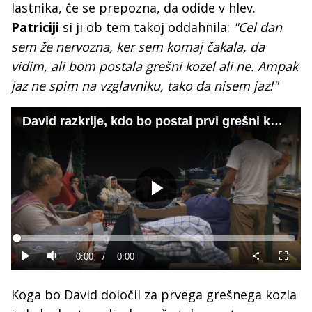
lastnika, če se prepozna, da odide v hlev.
Patriciji
si ji ob tem takoj oddahnila:
"Cel dan
sem že nervozna, ker sem komaj čakala, da
vidim, ali bom postala grešni kozel ali ne. Ampak
jaz ne spim na vzglavniku, tako da nisem jaz!"
David razkrije, kdo bo postal prvi grešni kozel
Predvajaj
Loaded
:
0%
Current
0:00
/
Duration
0:00
Predvajaj
Tiho
Celoza
način
Time
Koga bo David določil za prvega grešnega kozla