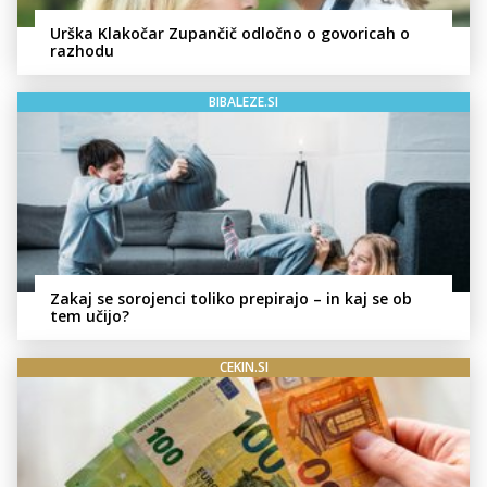
Urška Klakočar Zupančič odločno o govoricah o
razhodu
BIBALEZE.SI
Zakaj se sorojenci toliko prepirajo – in kaj se ob
tem učijo?
CEKIN.SI