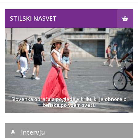
STILSKI NASVET
Slovenka obračala poglede v krilu, ki je obnorelo
ženske po vsem svetu
Intervju