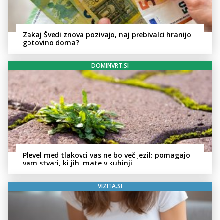
Zakaj Švedi znova pozivajo, naj prebivalci hranijo
gotovino doma?
DOMINVRT.SI
Plevel med tlakovci vas ne bo več jezil: pomagajo
vam stvari, ki jih imate v kuhinji
VIZITA.SI