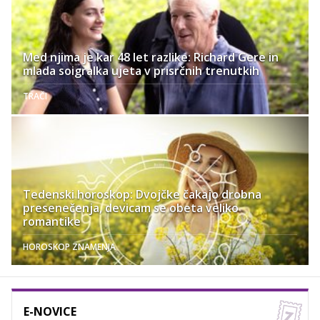
Med njima je kar 48 let razlike: Richard Gere in
mlada soigralka ujeta v prisrčnih trenutkih
TRAČI
Tedenski horoskop: Dvojčke čakajo drobna
presenečenja, devicam se obeta veliko
romantike
HOROSKOP ZNAMENJA
E-NOVICE