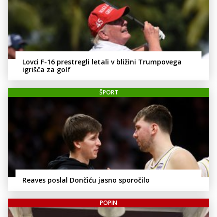
Lovci F-16 prestregli letali v bližini Trumpovega
igrišča za golf
ŠPORT
Reaves poslal Dončiću jasno sporočilo
POPIN