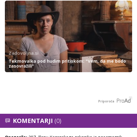
Zadovoljna.si
Tekmovalka pod hudim pritiskom: "Vem, da me bodo
zasovražili"
Priporoča
KOMENTARJI
(0)