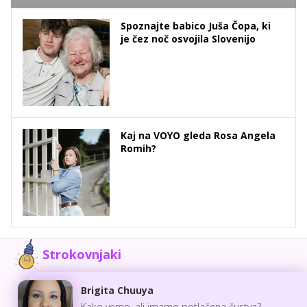
Spoznajte babico Juša Čopa, ki
je čez noč osvojila Slovenijo
Kaj na VOYO gleda Rosa Angela
Romih?
Strokovnjaki
Brigita Chuuya
Kako vemo, ali imamo potlačena čustva?