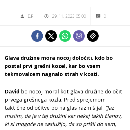
E.R.
29. 11. 2023 05.00
0
Glava družine mora nocoj določiti, kdo bo
postal prvi grešni kozel, kar bo vsem
tekmovalcem nagnalo strah v kosti.
David
bo nocoj moral kot glava družine določiti
prvega grešnega kozla. Pred sprejemom
taktične odločitve bo na glas razmišljal:
"Jaz
mislim, da je v tej družini kar nekaj takih članov,
ki si mogoče ne zaslužijo, da so prišli do sem,