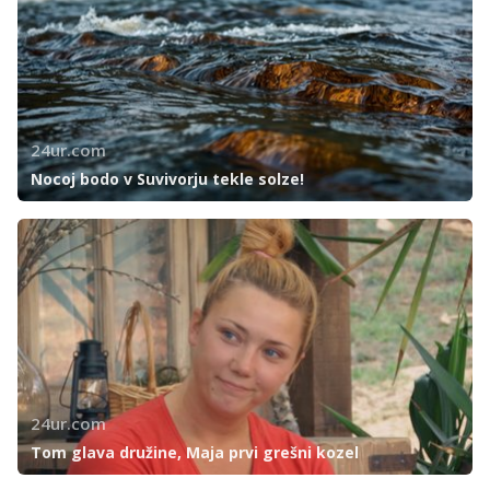
24ur.com
Nocoj bodo v Suvivorju tekle solze!
24ur.com
Tom glava družine, Maja prvi grešni kozel