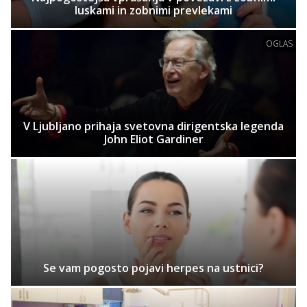
luskami in zobnimi prevlekami
OGLAS
V Ljubljano prihaja svetovna dirigentska legenda
John Eliot Gardiner
Se vam pogosto pojavi herpes na ustnici?