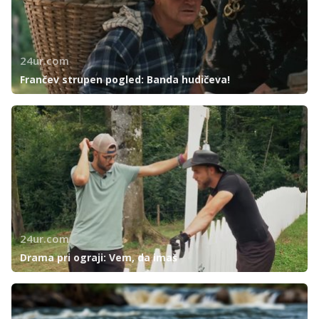
24ur.com
Frančev strupen pogled: Banda hudičeva!
24ur.com
Drama pri ograji: Vem, da imaš