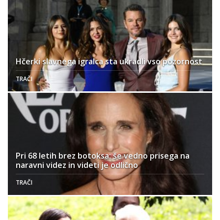
Hčerki slavnega igralca sta ukradli vso pozornost
TRAČI
Pri 68 letih brez botoksa: še vedno prisega na
naravni videz in videti je odlično
TRAČI