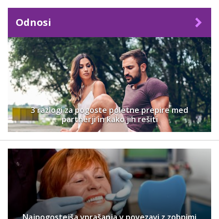
Odnosi
3 razlogi za pogoste poletne prepire med
partnerji in kako jih rešiti
Najpogostejša vprašanja v povezavi z zobnimi