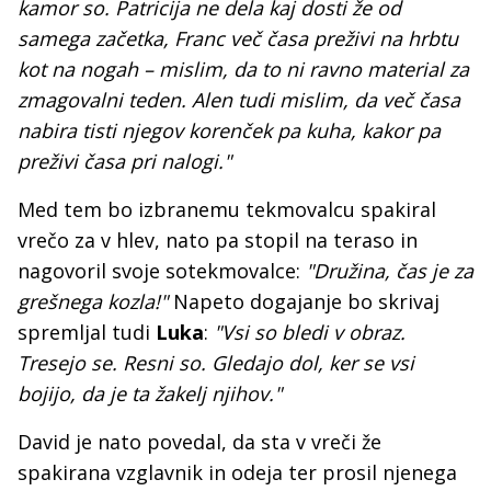
kamor so. Patricija ne dela kaj dosti že od
samega začetka, Franc več časa preživi na hrbtu
kot na nogah – mislim, da to ni ravno material za
zmagovalni teden. Alen tudi mislim, da več časa
nabira tisti njegov korenček pa kuha, kakor pa
preživi časa pri nalogi."
Med tem bo izbranemu tekmovalcu spakiral
vrečo za v hlev, nato pa stopil na teraso in
nagovoril svoje sotekmovalce:
"Družina, čas je za
grešnega kozla!"
Napeto dogajanje bo skrivaj
spremljal tudi
Luka
:
"Vsi so bledi v obraz.
Tresejo se. Resni so. Gledajo dol, ker se vsi
bojijo, da je ta žakelj njihov."
David je nato povedal, da sta v vreči že
spakirana vzglavnik in odeja ter prosil njenega