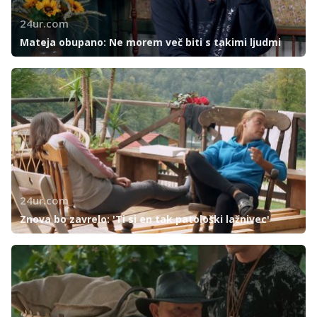
24ur.com
Mateja obupano: Ne morem več biti s takimi ljudmi
24ur.com
Znova bo zavrelo: 'Ti si en tak patološki lažnivec'