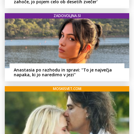
zahoče, jo pojem celo ob desetih zvečer'
ZADOVOLJNA.SI
Anastasia po razhodu in spravi: "To je največja
napaka, ki jo naredimo v jezi"
MOSKISVET.COM