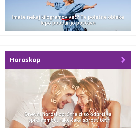
Imate nekaj kilogramov več? Te poletne obleke
lepo poudarijo postavo
Horoskop
Dnevni horoskop: Strelci so odprti za
spremembe, rake čaka sprostitev