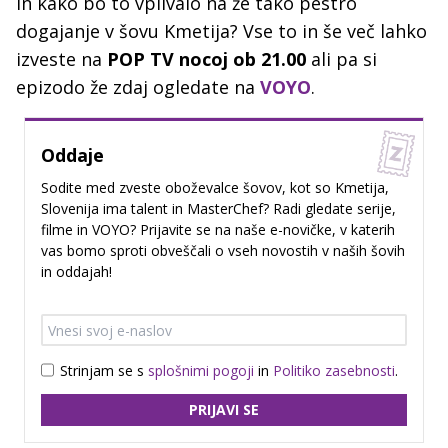
in kako bo to vplivalo na že tako pestro
dogajanje v šovu Kmetija? Vse to in še več lahko
izveste na
POP TV nocoj ob 21.00
ali pa si
epizodo že zdaj ogledate na
VOYO
.
Oddaje
Sodite med zveste oboževalce šovov, kot so Kmetija,
Slovenija ima talent in MasterChef? Radi gledate serije,
filme in VOYO? Prijavite se na naše e-novičke, v katerih
vas bomo sproti obveščali o vseh novostih v naših šovih
in oddajah!
Strinjam se s
splošnimi pogoji
in
Politiko zasebnosti
.
PRIJAVI SE