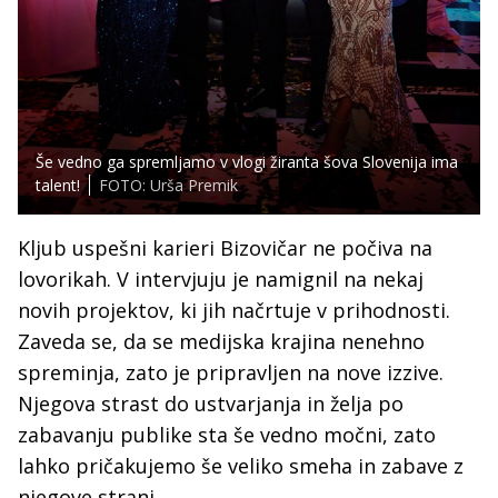
Še vedno ga spremljamo v vlogi žiranta šova Slovenija ima
talent!
FOTO: Urša Premik
Kljub uspešni karieri Bizovičar ne počiva na
lovorikah. V intervjuju je namignil na nekaj
novih projektov, ki jih načrtuje v prihodnosti.
Zaveda se, da se medijska krajina nenehno
spreminja, zato je pripravljen na nove izzive.
Njegova strast do ustvarjanja in želja po
zabavanju publike sta še vedno močni, zato
lahko pričakujemo še veliko smeha in zabave z
njegove strani.