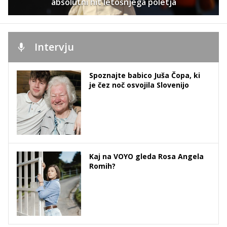
absolutni hit letošnjega poletja
Intervju
Spoznajte babico Juša Čopa, ki
je čez noč osvojila Slovenijo
Kaj na VOYO gleda Rosa Angela
Romih?