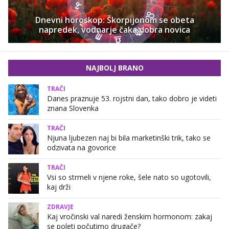
Dnevni horoskop: Škorpijonom se obeta
napredek, vodnarje čaka dobra novica
NAJBOLJ BRANO
TRAČI
Danes praznuje 53. rojstni dan, tako dobro je videti
znana Slovenka
TRAČI
Njuna ljubezen naj bi bila marketinški trik, tako se
odzivata na govorice
TRAČI
Vsi so strmeli v njene roke, šele nato so ugotovili,
kaj drži
ZDRAVJE
Kaj vročinski val naredi ženskim hormonom: zakaj
se poleti počutimo drugače?