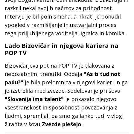
razkril nekaj svojih načrtov za prihodnost.
Intervju je bil poln smeha, a hkrati je ponudil
vpogled v razmišljanje in ustvarjalni proces
tega priljubljenega voditelja, igralca in komika.
Lado Bizovičar in njegova kariera na
POP TV
Bizovičarjeva pot na POP TV je tlakovana z
nepozabnimi trenutki. Oddaja
"As ti tud not
padu?"
je bila prelomnica v njegovi karieri in ga
je izstrelila med zvezde. Sodelovanje pri šovu
"Slovenija ima talent"
je pokazalo njegovo
vsestranskost in sposobnost povezovanja z
ljudmi, spremljali pa smo ga lahko tudi v vlogi
žiranta v šovu
Zvezde plešejo
.