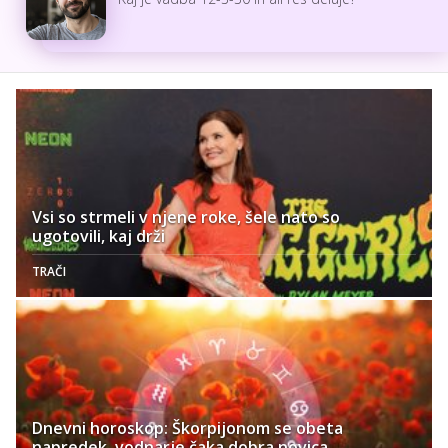
Vsi so strmeli v njene roke, šele nato so
ugotovili, kaj drži
TRAČI
Dnevni horoskop: Škorpijonom se obeta
napredek, vodnarje čaka dobra novica