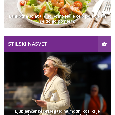
Lahkotna solata, ki jo bomo jedle celo poletje (in
še dolgo po njem)
STILSKI NASVET
Ljubljančanke prisegajo na modni kos, ki je