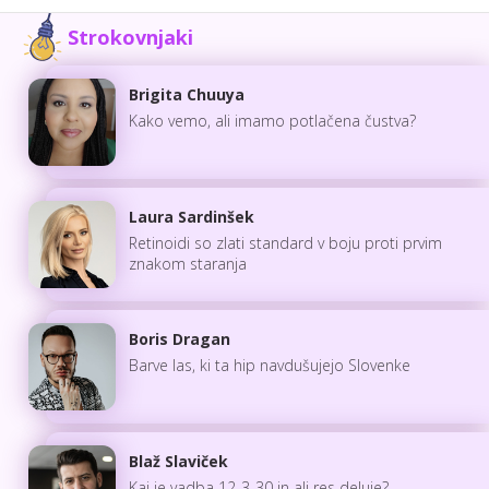
Strokovnjaki
Brigita Chuuya
Kako vemo, ali imamo potlačena čustva?
Laura Sardinšek
Retinoidi so zlati standard v boju proti prvim
znakom staranja
Boris Dragan
Barve las, ki ta hip navdušujejo Slovenke
Blaž Slaviček
Kaj je vadba 12-3-30 in ali res deluje?