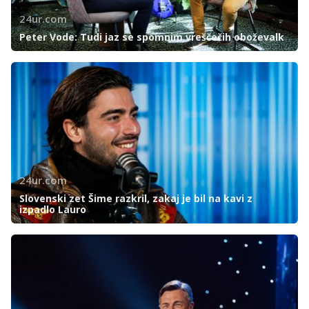
24ur.com
Peter Vode: Tudi jaz se spomnim vreščečih oboževalk
24ur.com
Slovenski zet Šime razkril, zakaj je bil na kavi z
izpadlo Lauro