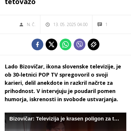
tetovažo
N. Č.
13. 05. 2025 04.00
1
Lado Bizovičar, ikona slovenske televizije, je
ob 30-letnici POP TV spregovoril o svoji
karieri, delil anekdote in razkril načrte za
prihodnost. V intervjuju je poudaril pomen
humorja, iskrenosti in svobode ustvarjanja.
Bizovičar: Televizija je krasen poligon za testiranje šal