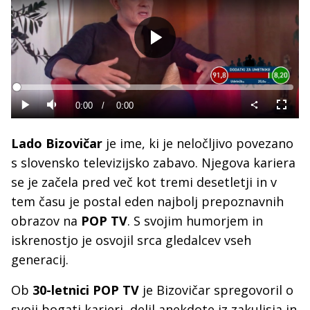
Predvajaj
Loaded
:
0%
Current
0:00
/
Duration
0:00
Predvajaj
Tiho
Celoza
način
Time
Lado Bizovičar
je ime, ki je neločljivo povezano
s slovensko televizijsko zabavo. Njegova kariera
se je začela pred več kot tremi desetletji in v
tem času je postal eden najbolj prepoznavnih
obrazov na
POP TV
. S svojim humorjem in
iskrenostjo je osvojil srca gledalcev vseh
generacij.
Ob
30-letnici POP TV
je Bizovičar spregovoril o
svoji bogati karieri, delil anekdote iz zakulisja in