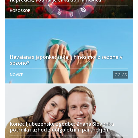
HOROSKOP
Havaianas japonke: zakaj jih nosimo iz sezone v
sezono?
NOVICE
OGLAS
Konec ljubezenske zgodbe: Znana Slovenka
potrdila razhod z dolgoletnim partnerjem