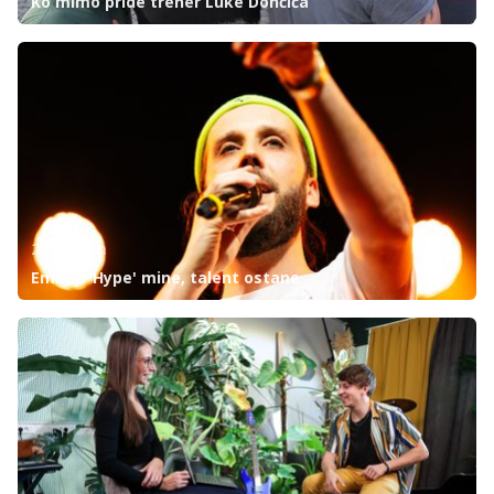
Ko mimo pride trener Luke Dončića
24ur.com
Emkej: 'Hype' mine, talent ostane