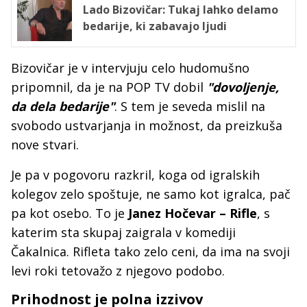
Lado Bizovičar: Tukaj lahko delamo
bedarije, ki zabavajo ljudi
Bizovičar je v intervjuju celo hudomušno
pripomnil, da je na POP TV dobil
"dovoljenje,
da dela bedarije"
. S tem je seveda mislil na
svobodo ustvarjanja in možnost, da preizkuša
nove stvari.
Je pa v pogovoru razkril, koga od igralskih
kolegov zelo spoštuje, ne samo kot igralca, pač
pa kot osebo. To je
Janez Hočevar – Rifle
, s
katerim sta skupaj zaigrala v komediji
Čakalnica. Rifleta tako zelo ceni, da ima na svoji
levi roki tetovažo z njegovo podobo.
Prihodnost je polna izzivov