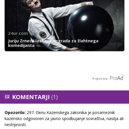
24ur.com
Juriju Zrnecu laskava nagrada za žlahtnega
komedijanta
Priporoča
KOMENTARJI
(1)
Opozorilo:
297. členu Kazenskega zakonika je posameznik
kazensko odgovoren za javno spodbujanje sovraštva, nasilja ali
nestrpnosti.