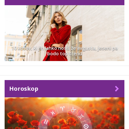
10 kosov, ki jih lahko nosiš že avgusta, jeseni pa
bodo top trend
Horoskop