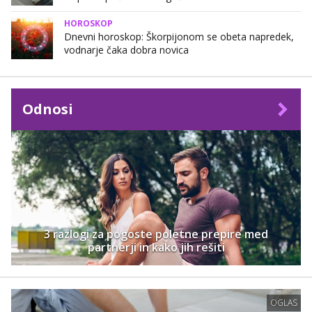
HOROSKOP
Dnevni horoskop: Škorpijonom se obeta napredek,
vodnarje čaka dobra novica
Odnosi
3 razlogi za pogoste poletne prepire med
partnerji in kako jih rešiti
OGLAS