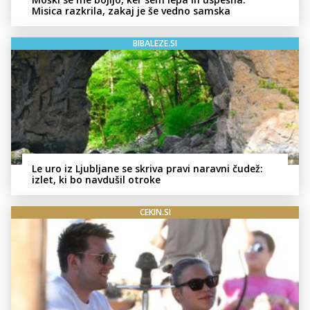
Misica razkrila, zakaj je še vedno samska
BIBALEZE.SI
Le uro iz Ljubljane se skriva pravi naravni čudež:
izlet, ki bo navdušil otroke
CEKIN.SI