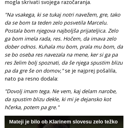
mogla skrivati svojega razočaranja.
"Na vsakega, ki se tukaj notri navežem, gre, tako
da se bom ta teden zelo posvetila Marcelu.
Postala bom njegova najboljša prijateljica. Zelo
ga bom imela rada, res. Hočem, da imava zelo
dober odnos. Kuhala mu bom, prala mu bom, da
se bo oseba res navezala na mene, ker si ga pa
res želim bolj spoznati, da še njega spustim blizu
pa da gre še on domov,"
se je najprej pošalila,
nato pa resno dodala:
"Dovolj imam tega. Ne vem, kaj delam narobe,
da spustim blizu dekle, ki mi je dejansko kot
hčerka, potem pa gre."
Mateji je bilo ob Klarinem slovesu zelo težko