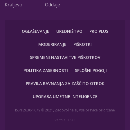
Kraljevo
Oddaje
OGLAŠEVANJE
UREDNIŠTVO
PRO PLUS
MODERIRANJE
PIŠKOTKI
SPREMENI NASTAVITVE PIŠKOTKOV
POLITIKA ZASEBNOSTI
SPLOŠNI POGOJI
PRAVILA RAVNANJA ZA ZAŠČITO OTROK
UPORABA UMETNE INTELIGENCE
ISSN 2630-1679 © 2021, Zadovoljna.si, Vse pravice pridržane
Verzija: 1873