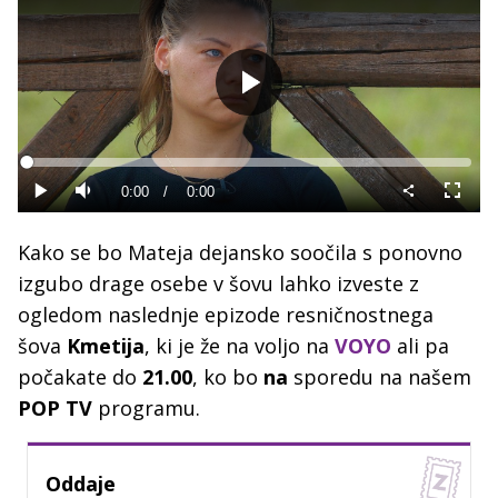
Predvajaj
Loaded
:
0%
Current
0:00
/
Duration
0:00
Predvajaj
Tiho
Celoza
način
Time
Kako se bo Mateja dejansko soočila s ponovno
izgubo drage osebe v šovu lahko izveste z
ogledom naslednje epizode resničnostnega
šova
Kmetija
, ki je že na voljo na
VOYO
ali pa
počakate do
21.00
, ko bo
na
sporedu na našem
POP TV
programu.
Oddaje