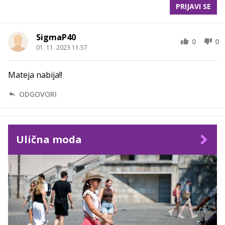
PRIJAVI SE
SigmaP40
0
0
01. 11. 2023 11.57
Mateja nabija!!
ODGOVORI
Ulična moda