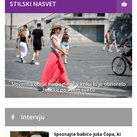
STILSKI NASVET
Slovenka obračala poglede v krilu, ki je obnorelo
ženske po vsem svetu
Intervju
Spoznajte babico Juša Čopa, ki