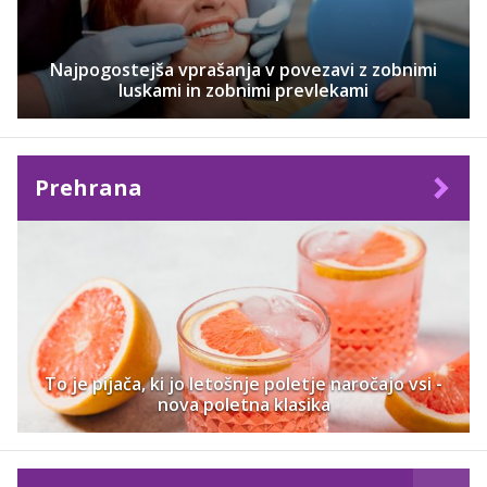
Najpogostejša vprašanja v povezavi z zobnimi
luskami in zobnimi prevlekami
Prehrana
To je pijača, ki jo letošnje poletje naročajo vsi -
nova poletna klasika