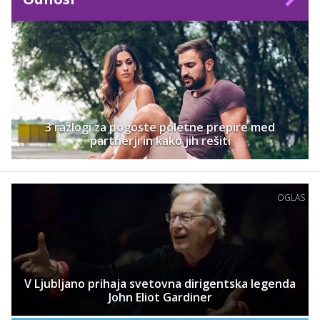
3 razlogi za pogoste poletne prepire med
partnerji in kako jih rešiti
OGLAS
V Ljubljano prihaja svetovna dirigentska legenda
John Eliot Gardiner