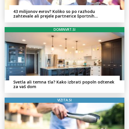
43 milijonov evrov? Koliko so po razhodu
zahtevale ali prejele partnerice športnih
zvezdnikov
DOMINVRT.SI
Svetla ali temna tla? Kako izbrati popoln odtenek
za vaš dom
VIZITA.SI