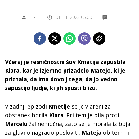
E.R.
01. 11. 2023 05.00
1
Včeraj je resničnostni šov Kmetija zapustila
Klara, kar je izjemno prizadelo Matejo, ki je
priznala, da ima dovolj tega, da jo vedno
zapustijo ljudje, ki jih spusti blizu.
V zadnji epizodi
Kmetije
se je v areni za
obstanek borila
Klara
. Pri tem je bila proti
Marcelu
žal nemočna, zato se je morala iz boja
za glavno nagrado posloviti.
Mateja
ob tem ni