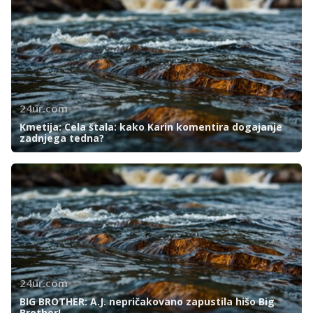
24ur.com
Kmetija: Cela štala: kako Karin komentira dogajanje
zadnjega tedna?
24ur.com
BIG BROTHER: A.J. nepričakovano zapustila hišo Big
Brother!