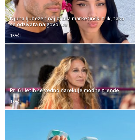
Njuna ljubezen naj bi bila marketinški trik, tako
se odzivata na govorice
TRAČI
Pri 61 letih še vedno narekuje modne trende
TRAČI