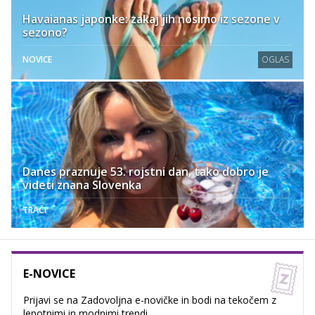
Havaianas japonke: zakaj jih nosimo iz sezone v
sezono?
NOVICE
OGLAS
Danes praznuje 53. rojstni dan, tako dobro je
videti znana Slovenka
TRAČI
E-NOVICE
Prijavi se na Zadovoljna e-novičke in bodi na tekočem z
lepotnimi in modnimi trendi.