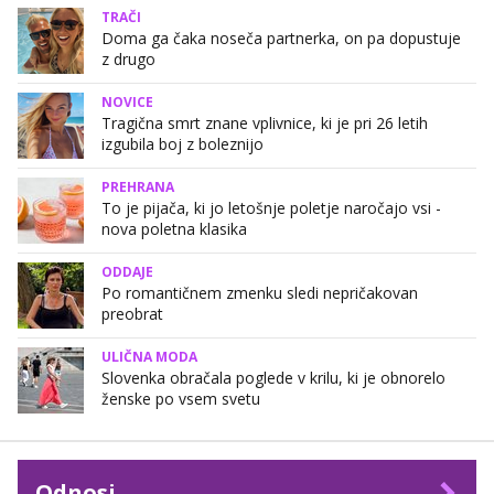
TRAČI
Doma ga čaka noseča partnerka, on pa dopustuje
z drugo
NOVICE
Tragična smrt znane vplivnice, ki je pri 26 letih
izgubila boj z boleznijo
PREHRANA
To je pijača, ki jo letošnje poletje naročajo vsi -
nova poletna klasika
ODDAJE
Po romantičnem zmenku sledi nepričakovan
preobrat
ULIČNA MODA
Slovenka obračala poglede v krilu, ki je obnorelo
ženske po vsem svetu
Odnosi