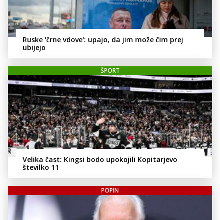
Ruske 'črne vdove': upajo, da jim može čim prej
ubijejo
ŠPORT
Velika čast: Kingsi bodo upokojili Kopitarjevo
številko 11
POPIN