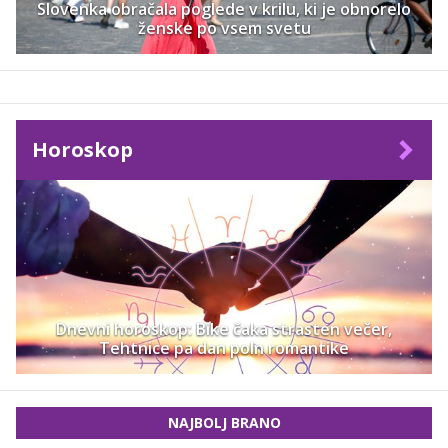
Slovenka obračala poglede v krilu, ki je obnorelo
ženske po vsem svetu
Horoskop
Dnevni horoskop: Bike čaka strasten večer,
Tehtnice pa dan poln romantike
NAJBOLJ BRANO