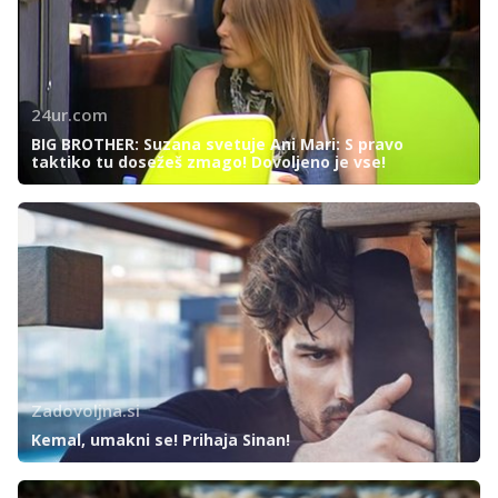
24ur.com
BIG BROTHER: Suzana svetuje Ani Mari: S pravo
taktiko tu dosežeš zmago! Dovoljeno je vse!
Zadovoljna.si
Kemal, umakni se! Prihaja Sinan!