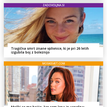
ZADOVOLJNA.SI
Tragična smrt znane vplivnice, ki je pri 26 letih
izgubila boj z boleznijo
MOSKISVET.COM
Moški se me bojijo, ker sem lepa in uspešna: