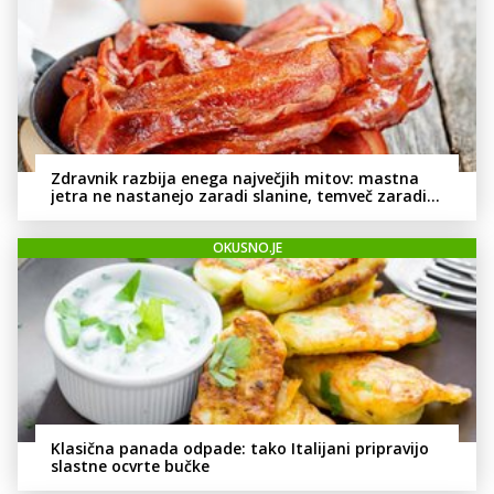
Zdravnik razbija enega največjih mitov: mastna
jetra ne nastanejo zaradi slanine, temveč zaradi
živila, ki ga imamo vsi radi
OKUSNO.JE
Klasična panada odpade: tako Italijani pripravijo
slastne ocvrte bučke