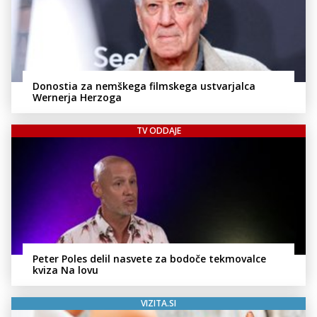
Donostia za nemškega filmskega ustvarjalca
Wernerja Herzoga
TV ODDAJE
Peter Poles delil nasvete za bodoče tekmovalce
kviza Na lovu
VIZITA.SI