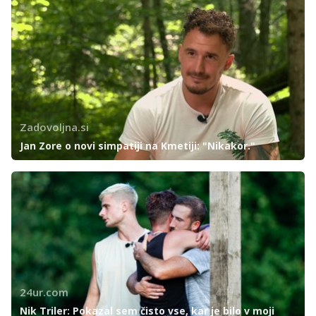
Zadovoljna.si
Jan Zore o novi simpatiji na Kmetiji: "Nikakor."
24ur.com
Nik Triler: Pokazal sem čisto vse, kar je bilo v moji