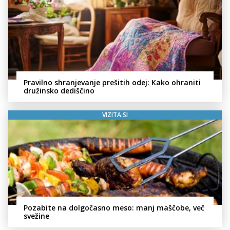
Pravilno shranjevanje prešitih odej: Kako ohraniti
družinsko dediščino
VIZITA.SI
Pozabite na dolgočasno meso: manj maščobe, več
svežine