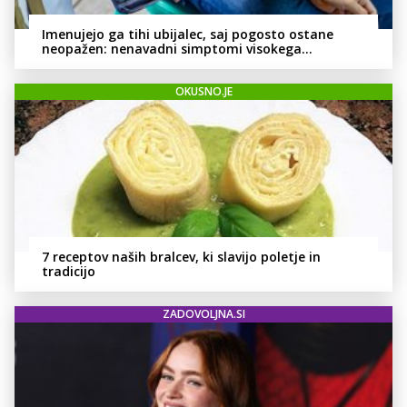
Imenujejo ga tihi ubijalec, saj pogosto ostane
neopažen: nenavadni simptomi visokega
holesterola
OKUSNO.JE
7 receptov naših bralcev, ki slavijo poletje in
tradicijo
ZADOVOLJNA.SI