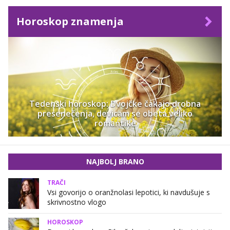
Horoskop znamenja
Tedenski horoskop: Dvojčke čakajo drobna
presenečenja, devicam se obeta veliko
romantike
NAJBOLJ BRANO
TRAČI
Vsi govorijo o oranžnolasi lepotici, ki navdušuje s
skrivnostno vlogo
HOROSKOP