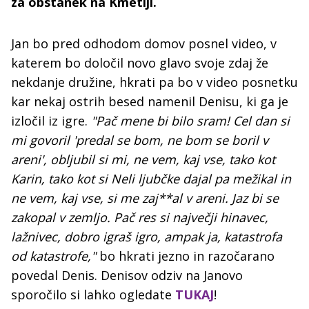
za obstanek na Kmetiji.
Jan bo pred odhodom domov posnel video, v
katerem bo določil novo glavo svoje zdaj že
nekdanje družine, hkrati pa bo v video posnetku
kar nekaj ostrih besed namenil Denisu, ki ga je
izločil iz igre.
"Pač mene bi bilo sram! Cel dan si
mi govoril 'predal se bom, ne bom se boril v
areni', obljubil si mi, ne vem, kaj vse, tako kot
Karin, tako kot si Neli ljubčke dajal pa mežikal in
ne vem, kaj vse, si me zaj**al v areni. Jaz bi se
zakopal v zemljo. Pač res si največji hinavec,
lažnivec, dobro igraš igro, ampak ja, katastrofa
od katastrofe,"
bo hkrati jezno in razočarano
povedal Denis. Denisov odziv na Janovo
sporočilo si lahko ogledate
TUKAJ
!