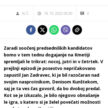
N. Č.
18. 10. 2022 05.00
0
Zaradi soočenj predsedniških kandidatov
bomo v tem tednu dogajanje na Kmetiji
spremljali le trikrat: nocoj, jutri in v četrtek. V
prejšnji epizodi je posestvo nepričakovano
zapustil Jan Zadravec, ki je bil razočaran nad
svojim nasprotnikom, Denisom Kunštekom,
saj je ta ves čas govoril, da bo dvoboj predal.
Kot se je izkazalo, je bilo njegovo obnašanje
le igra, s katero si je želel povečati možnosti