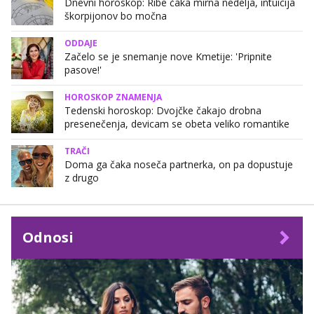
Dnevni horoskop: Ribe čaka mirna nedelja, intuicija
škorpijonov bo močna
ODDAJE
Začelo se je snemanje nove Kmetije: 'Pripnite
pasove!'
HOROSKOP ZNAMENJA
Tedenski horoskop: Dvojčke čakajo drobna
presenečenja, devicam se obeta veliko romantike
TRAČI
Doma ga čaka noseča partnerka, on pa dopustuje
z drugo
Odnosi