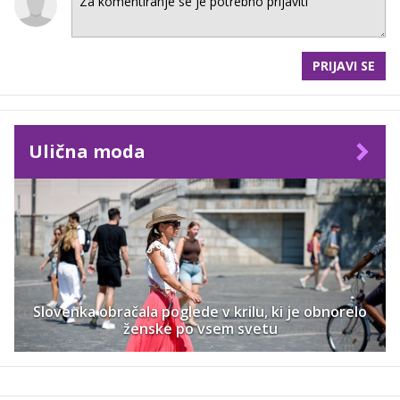
PRIJAVI SE
Ulična moda
Slovenka obračala poglede v krilu, ki je obnorelo
ženske po vsem svetu