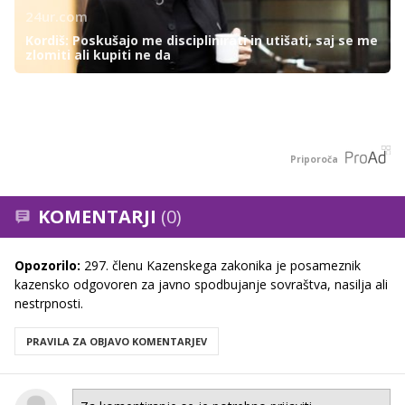
24ur.com
Kordiš: Poskušajo me disciplinirati in utišati, saj se me
zlomiti ali kupiti ne da
Priporoča
KOMENTARJI
(0)
Opozorilo:
297. členu Kazenskega zakonika je posameznik
kazensko odgovoren za javno spodbujanje sovraštva, nasilja ali
nestrpnosti.
PRAVILA ZA OBJAVO KOMENTARJEV