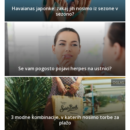
Havaianas japonke: zakaj jih nosimo iz sezone v
sezono?
Se vam pogosto pojavi herpes na ustnici?
OGLAS
3 modne kombinacije, v katerih nosimo torbe za
plažo