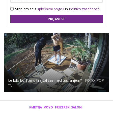
Strinjam se s
splošnimi pogoji
in
Politiko zasebnosti
.
PRIJAVI SE
Le kdo bo Tomu krajšal čas med tuširanjem?
FOTO: POP
TV
KMETIJA
VOYO
FRIZERSKI SALON