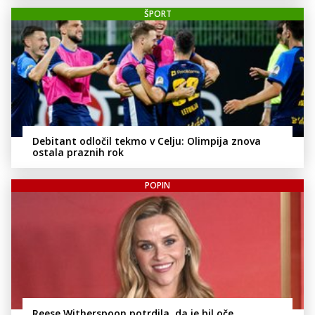
ŠPORT
Debitant odločil tekmo v Celju: Olimpija znova
ostala praznih rok
POPIN
Reese Witherspoon potrdila, da je bil oče