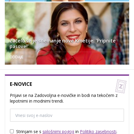
Začelo se je snemanje nove Kmetije: 'Pripnite
pasove!'
ODDAJE
E-NOVICE
Prijavi se na Zadovoljna e-novičke in bodi na tekočem z
lepotnimi in modnimi trendi.
Strinjam se s
splošnimi pogoji
in
Politiko zasebnosti
.