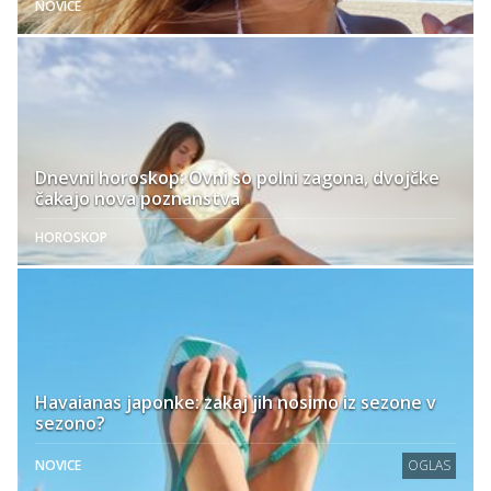
NOVICE
Dnevni horoskop: Ovni so polni zagona, dvojčke
čakajo nova poznanstva
HOROSKOP
Havaianas japonke: zakaj jih nosimo iz sezone v
sezono?
NOVICE
OGLAS