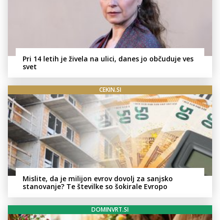
Pri 14 letih je živela na ulici, danes jo občuduje ves
svet
CEKIN.SI
Mislite, da je milijon evrov dovolj za sanjsko
stanovanje? Te številke so šokirale Evropo
DOMINVRT.SI