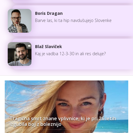
Boris Dragan
Barve las, ki ta hip navdušujejo Slovenke
Blaž Slaviček
Kaj je vadba 12-3-30 in ali res deluje?
Tragična smrt znane vplivnice, ki je pri 26 letih
izgubila boj z boleznijo