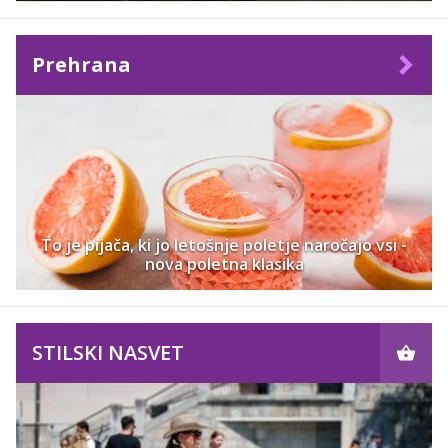
Prehrana
To je pijača, ki jo letošnje poletje naročajo vsi -
nova poletna klasika
STILSKI NASVET