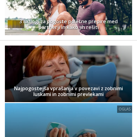
3 razlogi za pogoste poletne prepire med
partnerji in kako jih rešiti
Najpogostejša vprašanja v povezavi z zobnimi
luskami in zobnimi prevlekami
OGLAS