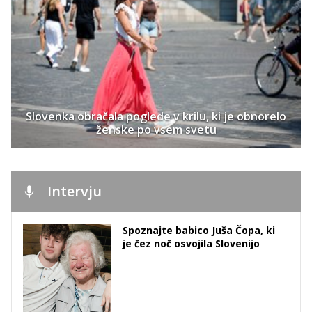
Slovenka obračala poglede v krilu, ki je obnorelo
ženske po vsem svetu
Intervju
Spoznajte babico Juša Čopa, ki
je čez noč osvojila Slovenijo