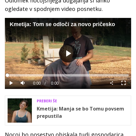
Odlomek nocojšnjega dogajanja si lahko
ogledate v spodnjem video posnetku.
Kmetija: Tom se odloči za novo pričesko
Predvajaj
Loaded
:
0%
Current
0:00
/
Duration
0:00
Predvajaj
Tiho
Celoza
način
Time
PREBERI ŠE
Kmetija: Manja se bo Tomu povsem
prepustila
Nocoj bo posestvo obiskala tudi gospodarica