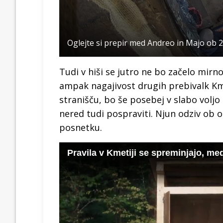
Oglejte si prepir med Andreo in Majo ob 
Tudi v hiši se jutro ne bo začelo mirn
ampak nagajivost drugih prebivalk Kme
stranišču, bo še posebej v slabo voljo 
nered tudi pospraviti. Njun odziv ob 
posnetku.
Pravila v Kmetiji se spreminjajo, me