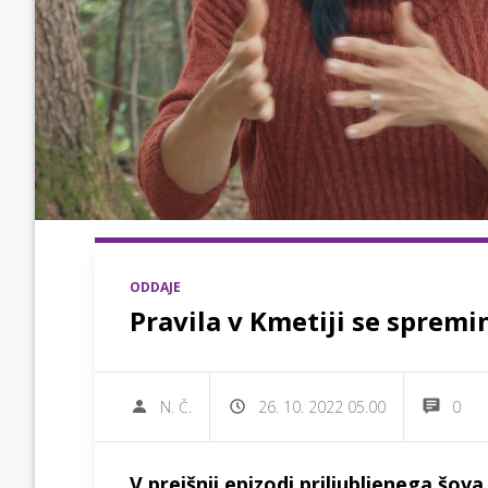
ODDAJE
Pravila v Kmetiji se spremi
N. Č.
26. 10. 2022 05.00
0
V prejšnji epizodi priljubljenega šova