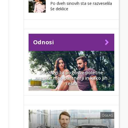
Po dveh sinovih sta se razveselila
še deklice
Odnosi
3 razlogi za pogoste poletne
prepire med partnerji in kako jih
rešiti
OGLAS