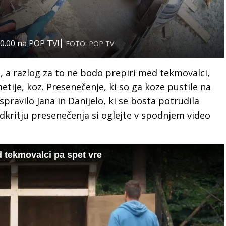
20.00 na POP TV!
FOTO: POP TV
o, a razlog za to ne bodo prepiri med tekmovalci,
tije, koz. Presenečenje, ki so ga koze pustile na
spravilo Jana in Danijelo, ki se bosta potrudila
odkritju presenečenja si oglejte v spodnjem video
d tekmovalci pa spet vre