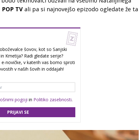
 bodo tekmovalci odzvali na vsebino Natalijinega
a
POP TV
ali pa si najnovejšo epizodo ogledate že ta
oboževalce šovov, kot so Sanjski
n Kmetija? Radi gledate serije?
e e-novičke, v katerih vas bomo sproti
vostih v naših šovih in oddajah!
lošnimi pogoji
in
Politiko zasebnosti
.
PRIJAVI SE