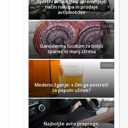
Spletni avto oglasi spreminjajo
način nakupa in prodaje
avtomobilov
OGLAS
Ganoderma lucidum za boljši
spanec in manj stresa
OGLAS
Medeno žganje: s čim ga postreči
za popoln užitek?
OGLAS
Najboljše avto preproge: