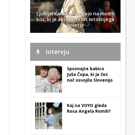
Ljubljančanke prisegajo na modni
kos, ki je absolutni hit letošnjega
poletja
Intervju
Spoznajte babico
Juša Čopa, ki je čez
noč osvojila Slovenijo
Kaj na VOYO gleda
Rosa Angela Romih?