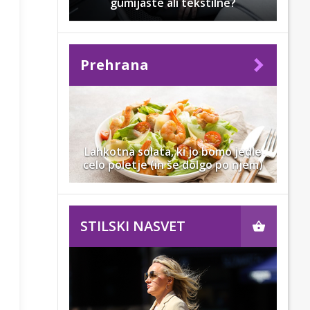
gumijaste ali tekstilne?
Prehrana
Lahkotna solata, ki jo bomo jedle
celo poletje (in še dolgo po njem)
zaslonski
n
STILSKI NASVET