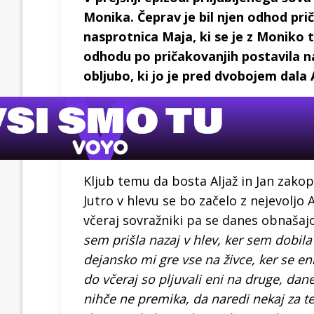
Monika. Čeprav je bil njen odhod pri
nasprotnica Maja, ki se je z Moniko
odhodu po pričakovanjih postavila n
obljubo, ki jo je pred dvobojem dala 
Kljub temu da bosta Aljaž in Jan zakop
Jutro v hlevu se bo začelo z nejevoljo A
včeraj sovražniki pa se danes obnašajo,
sem prišla nazaj v hlev, ker sem dobila 
dejansko mi gre vse na živce, ker se eni
do včeraj so pljuvali eni na druge, dane
nihče ne premika, da naredi nekaj za 