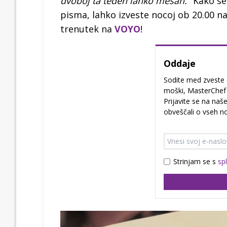
dvoboj ta teden lahko mešan."
Kako se
pisma, lahko izveste nocoj ob 20.00 n
trenutek na
VOYO
!
Oddaje
Sodite med zveste 
moški, MasterChef i
Prijavite se na naš
obveščali o vseh no
Strinjam se s
sp