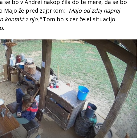
a se bo v Andrei nakopičila do te mere, da se bo
ko Majo že pred zajtrkom:
"Majo od zdaj naprej
 kontakt z njo."
Tom bo sicer želel situacijo
lo.