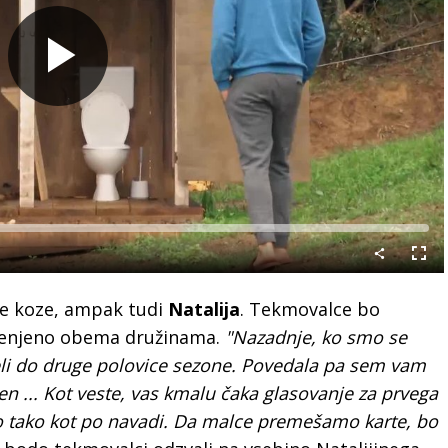
Predvajaj
Celo
nači
le koze, ampak tudi
Natalija
. Tekmovalce bo
menjeno obema družinama.
"Nazadnje, ko smo se
speli do druge polovice sezone. Povedala pa sem vam
n ... Kot veste, vas kmalu čaka glasovanje za prvega
o tako kot po navadi. Da malce premešamo karte, bo