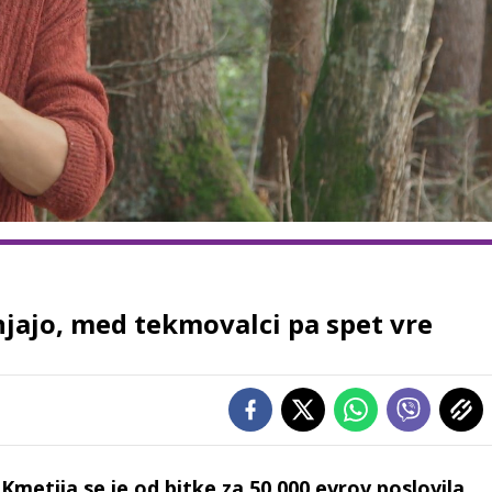
njajo, med tekmovalci pa spet vre
 Kmetija se je od bitke za 50.000 evrov poslovila