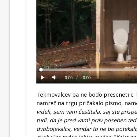
Loaded
:
0%
Current
0:00
/
Duration
0:00
Predvajaj
Tiho
Time
Tekmovalcev pa ne bodo presenetile 
namreč na trgu pričakalo pismo, na
videli, sem vam čestitala, saj ste pri
tudi, da je pred vami prav poseben tede
dvobojevalca, vendar to ne bo potekal