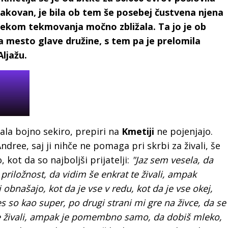
čakovan, je bila ob tem še posebej čustvena njena
 tekom tekmovanja močno zbližala. Ta jo je ob
a mesto glave družine, s tem pa je prelomila
Aljažu.
ala bojno sekiro, prepiri na
Kmetiji
ne pojenjajo.
ndree, saj ji nihče ne pomaga pri skrbi za živali, še
 kot da so najboljši prijatelji:
"Jaz sem vesela, da
priložnost, da vidim še enkrat te živali, ampak
 obnašajo, kot da je vse v redu, kot da je vse okej,
s so kao super, po drugi strani mi gre na živce, da se
te živali, ampak je pomembno samo, da dobiš mleko,