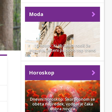
Moda
10 kosov, ki jih lahko nosiš že
avgusta, jeseni pa bodo top trend
Horoskop
Dnevni horoskop: Škorpijonom se
obeta napredek, vodnarje čaka
dobra novica