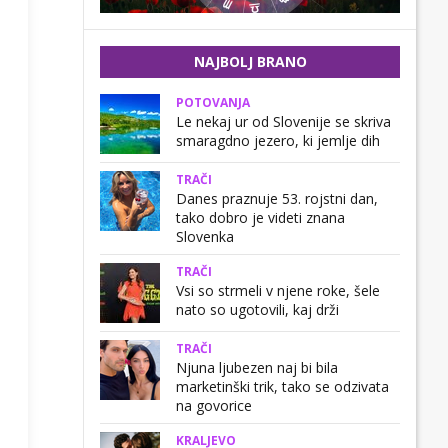
NAJBOLJ BRANO
POTOVANJA
Le nekaj ur od Slovenije se skriva
smaragdno jezero, ki jemlje dih
TRAČI
Danes praznuje 53. rojstni dan,
tako dobro je videti znana
Slovenka
TRAČI
Vsi so strmeli v njene roke, šele
nato so ugotovili, kaj drži
TRAČI
Njuna ljubezen naj bi bila
marketinški trik, tako se odzivata
na govorice
KRALJEVO