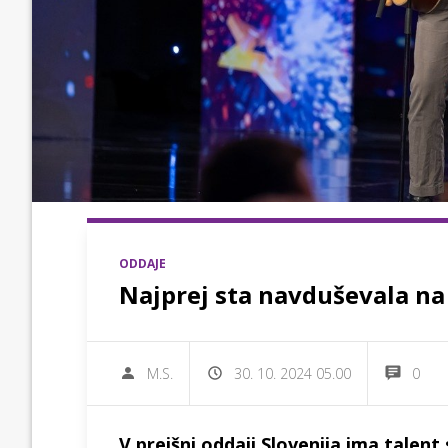
ODDAJE
Najprej sta navduševala na 
M.S.
30. 10. 2024 05.00
0
V prejšni oddaji Slovenija ima talent 