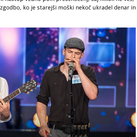
 zgodbo, ko je starejši moški nekoč ukradel denar in