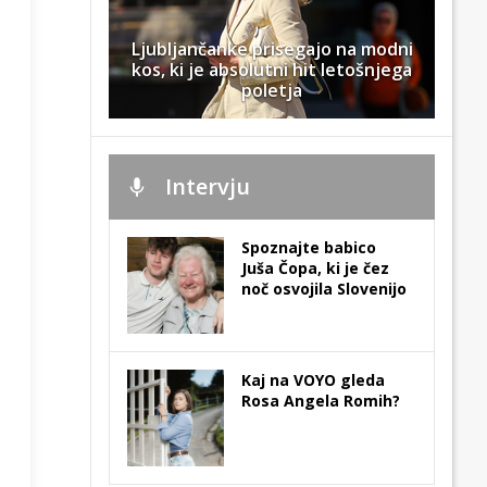
Ljubljančanke prisegajo na modni
kos, ki je absolutni hit letošnjega
poletja
Intervju
Spoznajte babico
Juša Čopa, ki je čez
noč osvojila Slovenijo
Kaj na VOYO gleda
Rosa Angela Romih?