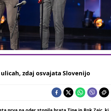
ulicah, zdaj osvajata Slovenijo
sta prva na oder stopila brata Tine in Rok Zajc, ki