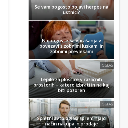
Se vam pogosto pojavi herpes na
ustnici?
Najpogostejša vprašanja v
povezavi z zobnimi luskami in
zobnimi prevlekami
OGLAS
Lepilo za ploščice v različnih
prostorih – katero izbrati in na kaj
biti pozoren
OGLAS
Spletni avto oglasi spreminjajo
način nakupa in prodaje