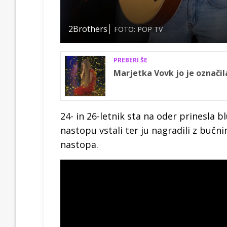
2Brothers
FOTO: POP TV
PREBERI ŠE
Marjetka Vovk jo je označi
24- in 26-letnik
sta na oder prinesla bl
nastopu vstali ter ju nagradili z bučn
nastopa.