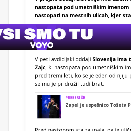
nastopata pod umetniškim imenom 2B
nastopati na mestnih ulicah, kjer sta
V peti avdicijski oddaji
Slovenija ima 
Zajc
, ki nastopata pod umetniškim 
pred tremi leti, ko se je eden od njiju 
se mu je pridružil tudi brat.
PREBERI ŠE
Zapel je uspešnico Tošeta P
Pred nastopom sta zaupala, da je uličn