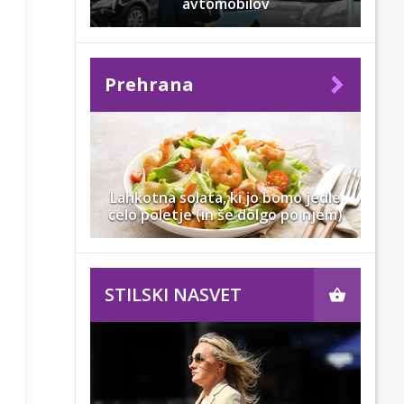
avtomobilov
Prehrana
Lahkotna solata, ki jo bomo jedle
celo poletje (in še dolgo po njem)
STILSKI NASVET