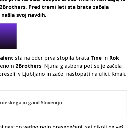
rothers. Pred tremi leti sta brata začela
 našla svoj navdih.
talent
sta na oder prva stopila brata
Tine
in
Rok
imenom
2Brothers
. Njuna glasbena pot se je začela
preselil v Ljubljano in začel nastopati na ulici. Kmalu
roeskega in ganil Slovenijo
i nastop vedno poln presenečenj, saj nikoli ne veš,