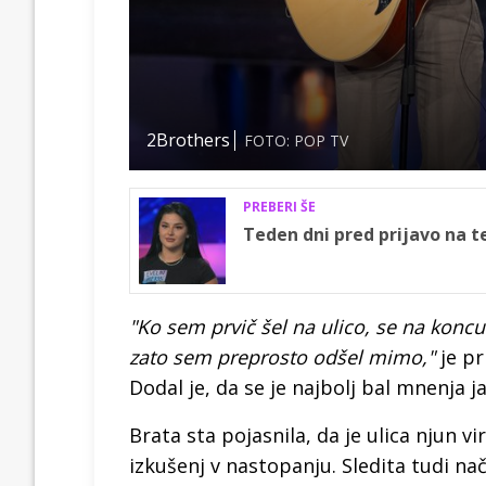
2Brothers
FOTO: POP TV
PREBERI ŠE
Teden dni pred prijavo na t
"Ko sem prvič šel na ulico, se na koncu
zato sem preprosto odšel mimo,"
je pr
Dodal je, da se je najbolj bal mnenja j
Brata sta pojasnila, da je ulica njun v
izkušenj v nastopanju. Sledita tudi na