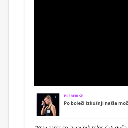
PREBERI ŠE
Po boleči izkušnji našla mo
"Prav zares se iz vajinih teles čuti duša