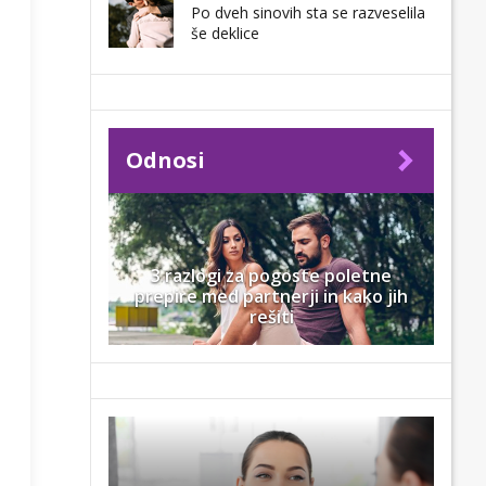
Po dveh sinovih sta se razveselila
še deklice
Odnosi
3 razlogi za pogoste poletne
prepire med partnerji in kako jih
rešiti