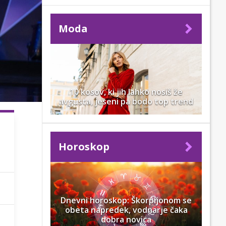
Moda
10 kosov, ki jih lahko nosiš že
avgusta, jeseni pa bodo top trend
Horoskop
Dnevni horoskop: Škorpijonom se
obeta napredek, vodnarje čaka
dobra novica