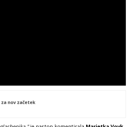
č za nov začetek
 glasbenika,"
je nastop komentirala
Marjetka Vovk