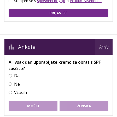
Strinjam se s
splošnimi pogoji
in
Politiko zasebnosti
.
PRIJAVI SE
Anketa
Arhiv
Ali vsak dan uporabljate kremo za obraz s SPF
zaščito?
Da
Ne
Včasih
MOŠKI
ŽENSKA