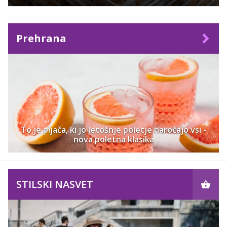
Prehrana
To je pijača, ki jo letošnje poletje naročajo vsi -
nova poletna klasika
STILSKI NASVET