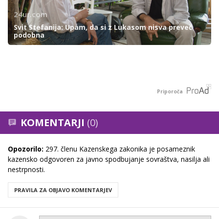
24ur.com
Svit Stefanija: Upam, da si z Lukasom nisva preveč
podobna
Priporoča
KOMENTARJI
(0)
Opozorilo:
297. členu Kazenskega zakonika je posameznik
kazensko odgovoren za javno spodbujanje sovraštva, nasilja ali
nestrpnosti.
PRAVILA ZA OBJAVO KOMENTARJEV