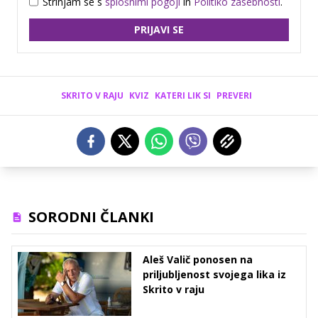
Strinjam se s
splošnimi pogoji
in
Politiko zasebnosti
.
PRIJAVI SE
SKRITO V RAJU
KVIZ
KATERI LIK SI
PREVERI
SORODNI ČLANKI
Aleš Valič ponosen na
priljubljenost svojega lika iz
Skrito v raju