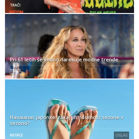
TRAČI
Pri 61 letih še vedno narekuje modne trende
TRAČI
Havaianas japonke: zakaj jih nosimo iz sezone v
sezono?
NOVICE
OGLAS