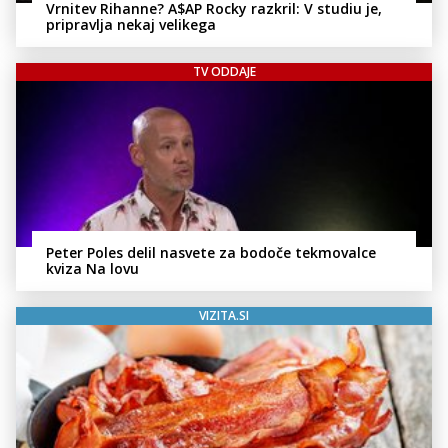
Vrnitev Rihanne? A$AP Rocky razkril: V studiu je,
pripravlja nekaj velikega
TV ODDAJE
Peter Poles delil nasvete za bodoče tekmovalce
kviza Na lovu
VIZITA.SI