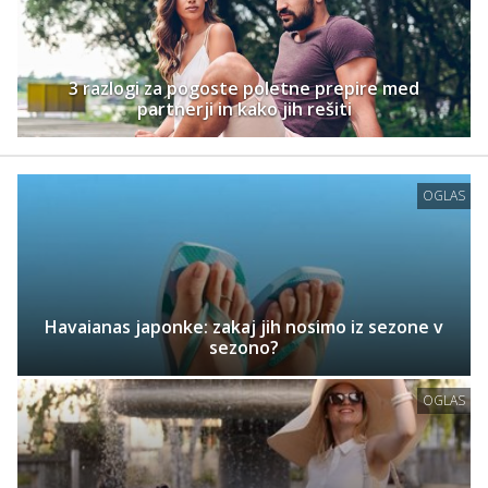
3 razlogi za pogoste poletne prepire med
partnerji in kako jih rešiti
OGLAS
Havaianas japonke: zakaj jih nosimo iz sezone v
sezono?
OGLAS