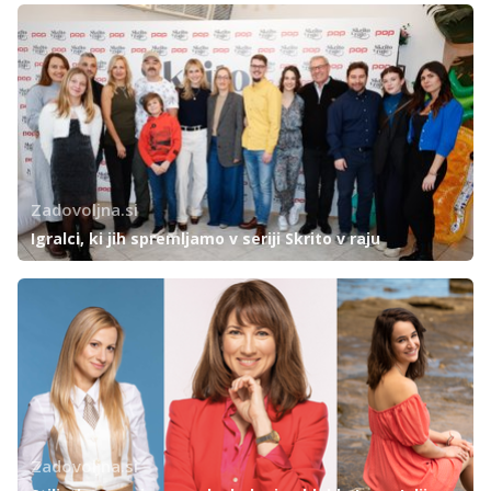
Zadovoljna.si
Igralci, ki jih spremljamo v seriji Skrito v raju
Zadovoljna.si