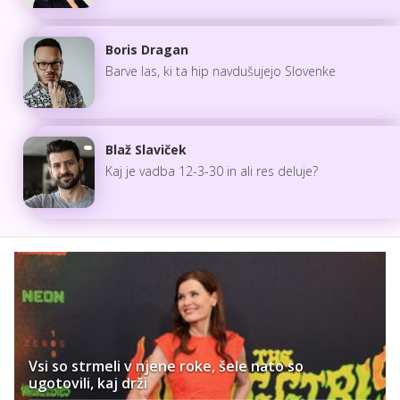
Boris Dragan
Barve las, ki ta hip navdušujejo Slovenke
Blaž Slaviček
Kaj je vadba 12-3-30 in ali res deluje?
Vsi so strmeli v njene roke, šele nato so
ugotovili, kaj drži