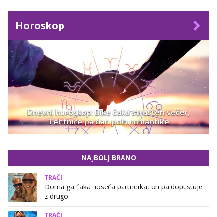
Horoskop
Dnevni horoskop: Bike čaka strasten večer,
Tehtnice pa dan poln romantike
NAJBOLJ BRANO
TRAČI
Doma ga čaka noseča partnerka, on pa dopustuje
z drugo
TRAČI