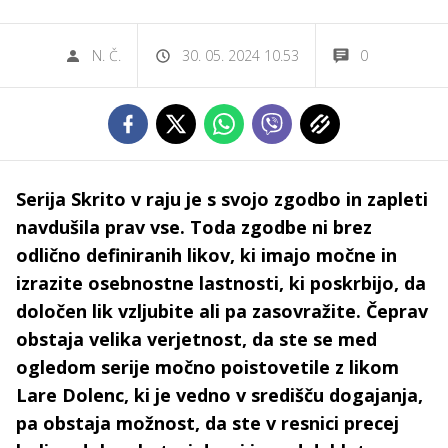
N. Č.
30. 05. 2024 10.53
0
Serija Skrito v raju je s svojo zgodbo in zapleti
navdušila prav vse. Toda zgodbe ni brez
odlično definiranih likov, ki imajo močne in
izrazite osebnostne lastnosti, ki poskrbijo, da
določen lik vzljubite ali pa zasovražite. Čeprav
obstaja velika verjetnost, da ste se med
ogledom serije močno poistovetile z likom
Lare Dolenc, ki je vedno v središču dogajanja,
pa obstaja možnost, da ste v resnici precej