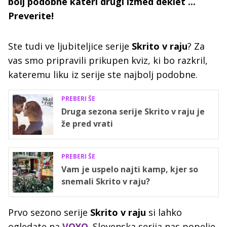
bolj podobne kateri drugi izmed deklet ...
Preverite!
Ste tudi ve ljubiteljice serije
Skrito v raju
? Za
vas smo pripravili prikupen kviz, ki bo razkril,
kateremu liku iz serije ste najbolj podobne.
PREBERI ŠE
Druga sezona serije Skrito v raju je
že pred vrati
PREBERI ŠE
Vam je uspelo najti kamp, kjer so
snemali Skrito v raju?
Prvo sezono serije
Skrito v raju
si lahko
ogledate na
VOYO
. Slovenska serija nas popelje