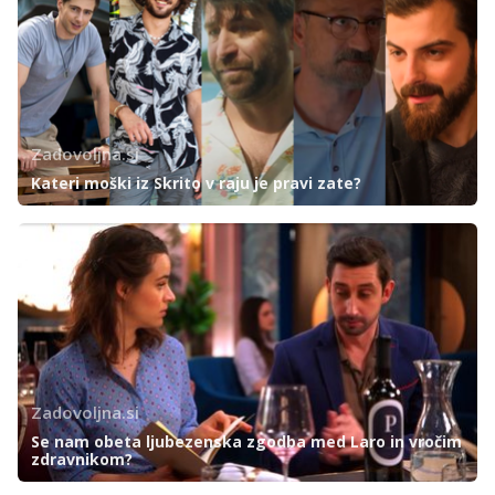
Zadovoljna.si
Kateri moški iz Skrito v raju je pravi zate?
Zadovoljna.si
Se nam obeta ljubezenska zgodba med Laro in vročim
zdravnikom?