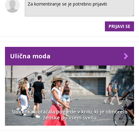
PRIJAVI SE
Ulična moda
Slovenka obračala poglede v krilu, ki je obnorelo
ženske po vsem svetu