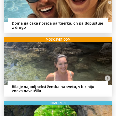
Doma ga čaka noseča partnerka, on pa dopustuje
z drugo
MOSKISVET.COM
Bila je najbolj seksi ženska na svetu, v bikiniju
znova navdušila
BIBALEZE.SI