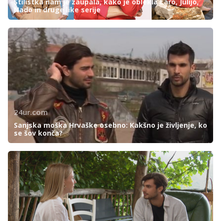
Stilistka nam je zaupala, kako je oblekla Laro, Julijo,
Nado in druge like serije
24ur.com
Sanjska moška Hrvaške osebno: Kakšno je življenje, ko
se šov konča?