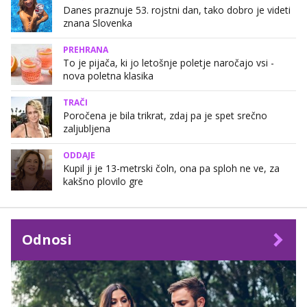
Danes praznuje 53. rojstni dan, tako dobro je videti
znana Slovenka
PREHRANA
To je pijača, ki jo letošnje poletje naročajo vsi -
nova poletna klasika
TRAČI
Poročena je bila trikrat, zdaj pa je spet srečno
zaljubljena
ODDAJE
Kupil ji je 13-metrski čoln, ona pa sploh ne ve, za
kakšno plovilo gre
Odnosi