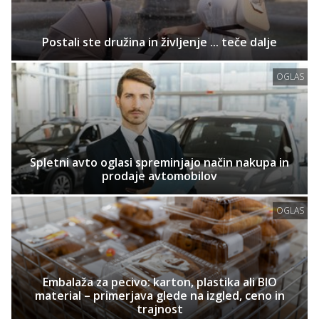
Postali ste družina in življenje ... teče dalje
OGLAS
Spletni avto oglasi spreminjajo način nakupa in
prodaje avtomobilov
OGLAS
Embalaža za pecivo: karton, plastika ali BIO
material – primerjava glede na izgled, ceno in
trajnost