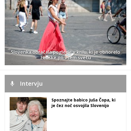
Slovenka obračala poglede v krilu, ki je obnorelo
ženske po vsem svetu
Intervju
Spoznajte babico Juša Čopa, ki
je čez noč osvojila Slovenijo