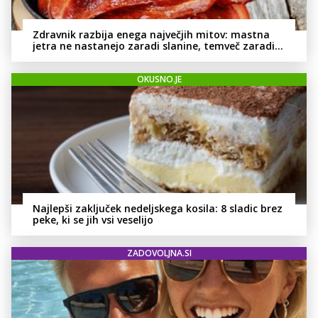
Zdravnik razbija enega največjih mitov: mastna
jetra ne nastanejo zaradi slanine, temveč zaradi
živila, ki ga imamo vsi radi
OKUSNO.JE
Najlepši zaključek nedeljskega kosila: 8 sladic brez
peke, ki se jih vsi veselijo
ZADOVOLJNA.SI