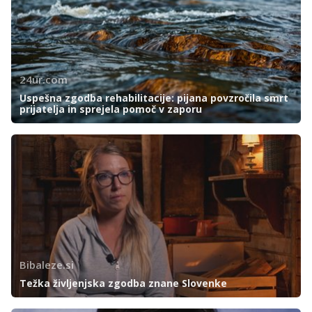
24ur.com
Uspešna zgodba rehabilitacije: pijana povzročila smrt
prijatelja in sprejela pomoč v zaporu
Bibaleze.si
Težka življenjska zgodba znane Slovenke