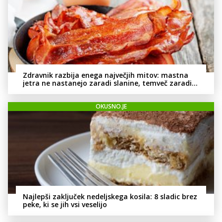
Zdravnik razbija enega največjih mitov: mastna
jetra ne nastanejo zaradi slanine, temveč zaradi
živila, ki ga imamo vsi radi
OKUSNO.JE
Najlepši zaključek nedeljskega kosila: 8 sladic brez
peke, ki se jih vsi veselijo