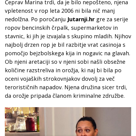
Čeprav Marina trdi, da je bilo nepošteno, njena
vpletenost v rop leta 2006 ni bila nič manj
nedolžna. Po poročanju
Jutarnji.hr
gre za serije
ropov bencinskih črpalk, supermarketov in
stavnic, ki jih je izvajala s skupino mladih. Njihov
najbolj drzen rop je bil razbitje vrat casinoja s
pomočjo bejzbolskega kija in nogavic na glavah.
Ob njeni aretaciji so v njeni sobi našli obsežne
količine razstreliva in orožja, ki naj bi bila po
oceni vojaških strokovnjakov dovolj za več
terorističnih napadov. Njena družina sicer trdi,
da orožje pripada članom kriminalne združbe.