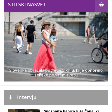
STILSKI NASVET
Slovenka obračala poglede v krilu, ki je obnorelo
ženske po vsem svetu
Intervju
Spoznajte babico Juša Čopa, ki