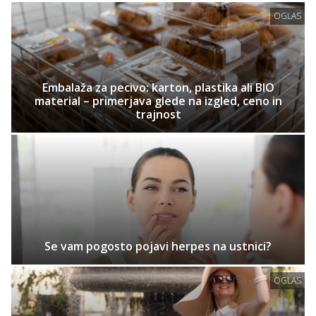
OGLAS
Embalaža za pecivo: karton, plastika ali BIO
material – primerjava glede na izgled, ceno in
trajnost
Se vam pogosto pojavi herpes na ustnici?
OGLAS