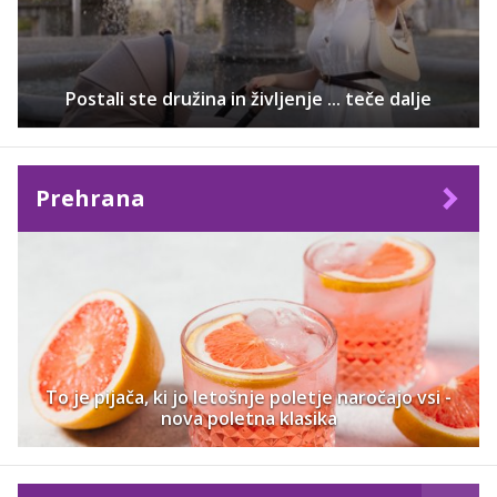
Postali ste družina in življenje ... teče dalje
Prehrana
To je pijača, ki jo letošnje poletje naročajo vsi -
nova poletna klasika