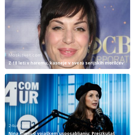
Moskisvet.com
Z 18 leti v haremu, kasneje v svetu serijskih morilcev
24ur.com
Nina Klinar o vojaškem usposabljanju: Preizkušaš