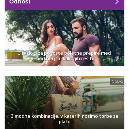
Odnosi
3 razlogi za pogoste poletne prepire med
partnerji in kako jih rešiti
OGLAS
3 modne kombinacije, v katerih nosimo torbe za
plažo