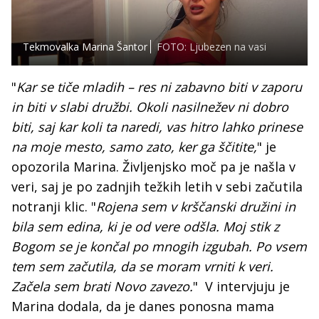
Tekmovalka Marina Šantor
FOTO: Ljubezen na vasi
"
Kar se tiče mladih – res ni zabavno biti v zaporu
in biti v slabi družbi. Okoli nasilnežev ni dobro
biti, saj kar koli ta naredi, vas hitro lahko prinese
na moje mesto, samo zato, ker ga ščitite,
" je
opozorila Marina. Življenjsko moč pa je našla v
veri, saj je po zadnjih težkih letih v sebi začutila
notranji klic. "
Rojena sem v krščanski družini in
bila sem edina, ki je od vere odšla. Moj stik z
Bogom se je končal po mnogih izgubah. Po vsem
tem sem začutila, da se moram vrniti k veri.
Začela sem brati Novo zavezo.
" V intervjuju je
Marina dodala, da je danes ponosna mama