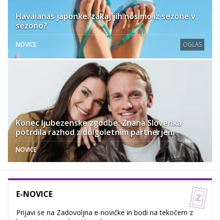
Havaianas japonke: zakaj jih nosimo iz sezone v
sezono?
NOVICE
OGLAS
Konec ljubezenske zgodbe: Znana Slovenka
potrdila razhod z dolgoletnim partnerjem
NOVICE
E-NOVICE
Prijavi se na Zadovoljna e-novičke in bodi na tekočem z