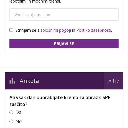
lepotnimi in modnimi trendi.
Strinjam se s
splošnimi pogoji
in
Politiko zasebnosti
.
PRIJAVI SE
Anketa
Arhiv
Ali vsak dan uporabljate kremo za obraz s SPF
zaščito?
Da
Ne