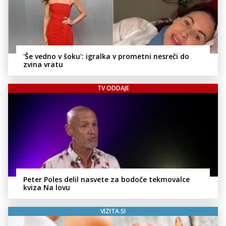
'Še vedno v šoku': igralka v prometni nesreči do
zvina vratu
TV ODDAJE
Peter Poles delil nasvete za bodoče tekmovalce
kviza Na lovu
VIZITA.SI