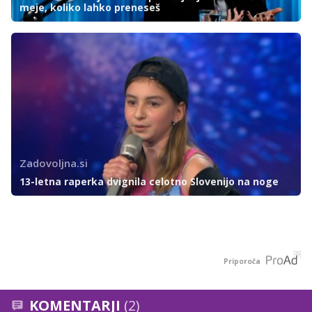
meje, koliko lahko preneseš
Zadovoljna.si
13-letna raperka dvignila celotno Slovenijo na noge
Priporoča
KOMENTARJI
(2)