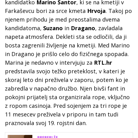
kandidatko
Marino Šantor
, ki se na kmetiji v
Farkaševcu bori za srce kmeta
Hrvoja
. Takoj po
njenem prihodu je med preostalima dvema
kandidatoma,
Suzano
in
Dragano
, zavladala
napeta atmosfera. Dekleti sta se odločili, da ji
bosta zagrenili življenje na kmetiji. Med Marino
in Dragano je prišlo celo do fizičnega spopada.
Marina je nedavno v intervjuju za
RTL.hr
predstavila svojo težko preteklost, v kateri je
skoraj leto dni preživela v zaporu, potem ko je
zabredla v napačno družbo. Njen bivši fant in
pokojni prijatelj sta organizirala rope, vključno
z ropom casinoja. Pred sojenjem za tri rope je
11 mesecev preživela v priporu in tam tudi
praznovala svoj 19. rojstni dan.
PREBERI ŠE