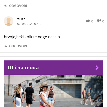
ODGOVORI
zurc
0
0
02. 08. 2023 09.13
hrvoje,beži kolk te noge nesejo
ODGOVORI
Ulična moda