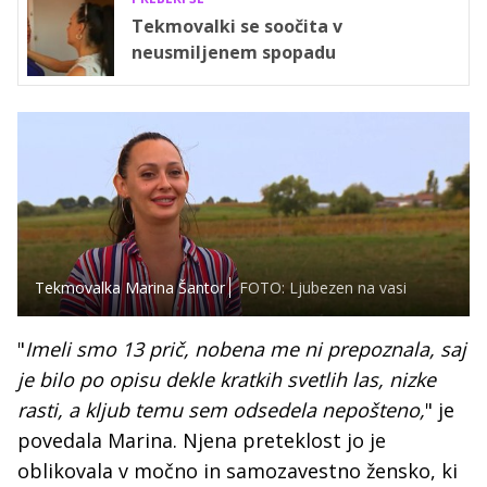
Tekmovalki se soočita v
neusmiljenem spopadu
Tekmovalka Marina Šantor
FOTO: Ljubezen na vasi
"
Imeli smo 13 prič, nobena me ni prepoznala, saj
je bilo po opisu dekle kratkih svetlih las, nizke
rasti, a kljub temu sem odsedela nepošteno,
" je
povedala Marina. Njena preteklost jo je
oblikovala v močno in samozavestno žensko, ki