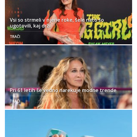
Vsi so strmeli v njene roke, šele nato so
ugotovili, kaj drži
TRAČI
Pri 61 letih še vedno narekuje modne trende
TRAČI