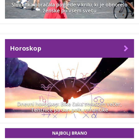
Slovenka obračala poglede v krilu, ki je obnorelo
ženske po vsem svetu
Horoskop
Dnevni horoskop: Bike čaka strasten večer,
Tehtnice pa dan poln romantike
NAJBOLJ BRANO