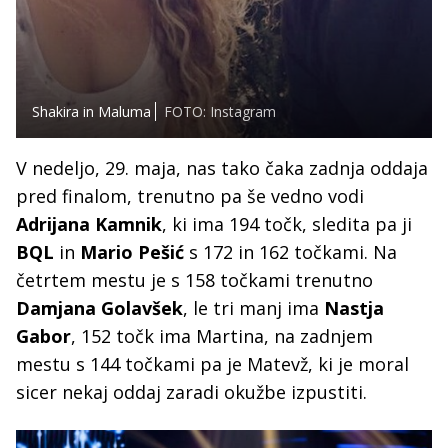
Shakira in Maluma
FOTO: Instagram
V nedeljo, 29. maja, nas tako čaka zadnja oddaja
pred finalom, trenutno pa še vedno vodi
Adrijana Kamnik
, ki ima 194 točk, sledita pa ji
BQL
in
Mario Pešić
s 172 in 162 točkami. Na
četrtem mestu je s 158 točkami trenutno
Damjana Golavšek
, le tri manj ima
Nastja
Gabor
, 152 točk ima Martina, na zadnjem
mestu s 144 točkami pa je Matevž, ki je moral
sicer nekaj oddaj zaradi okužbe izpustiti.