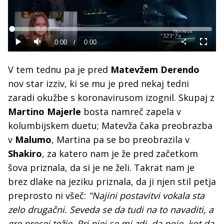
Predvajaj
Loaded
:
0%
Current
0:00
/
Duration
0:00
Predvajaj
Tiho
Celoza
način
Time
V tem tednu pa je pred
Matevžem Derendo
nov star izziv, ki se mu je pred nekaj tedni
zaradi okužbe s koronavirusom izognil. Skupaj z
Martino Majerle
bosta namreč zapela v
kolumbijskem duetu; Matevža čaka preobrazba
v
Malumo
, Martina pa se bo preobrazila v
Shakiro
, za katero nam je že pred začetkom
šova priznala, da si je ne želi. Takrat nam je
brez dlake na jeziku priznala, da ji njen stil petja
preprosto ni všeč:
"Najini postavitvi vokala sta
zelo drugačni. Seveda se da tudi na to navaditi, a
gre precej težje. Pri njej se mi zdi, da poje, kot da