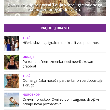
Danes se odpira portal 'Levja vrata', gre za enega
najpomembnejših dni v letu
NAJBOLJ BRANO
TRAČI
Hčerki slavnega igralca sta ukradli vso pozornost
ODDAJE
Po romantičnem zmenku sledi nepričakovan
preobrat
TRAČI
Doma ga čaka noseča partnerka, on pa dopustuje
z drugo
HOROSKOP
Dnevni horoskop: Ovni so polni zagona, dvojčke
čakajo nova poznanstva