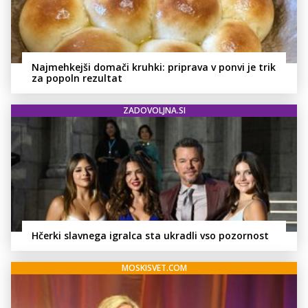
Najmehkejši domači kruhki: priprava v ponvi je trik
za popoln rezultat
ZADOVOLJNA.SI
Hčerki slavnega igralca sta ukradli vso pozornost
MOSKISVET.COM