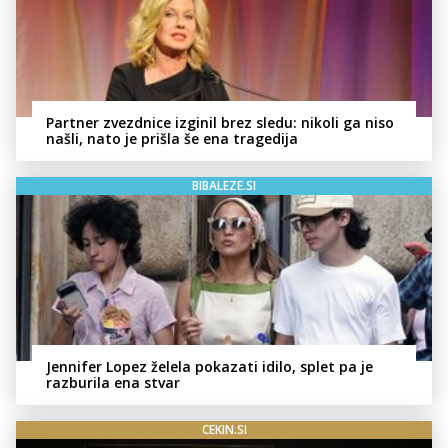
Partner zvezdnice izginil brez sledu: nikoli ga niso
našli, nato je prišla še ena tragedija
BIBALEZE.SI
Jennifer Lopez želela pokazati idilo, splet pa je
razburila ena stvar
CEKIN.SI