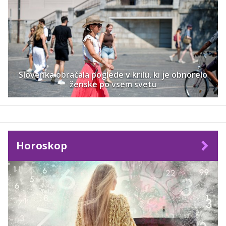
Slovenka obračala poglede v krilu, ki je obnorelo
ženske po vsem svetu
Horoskop