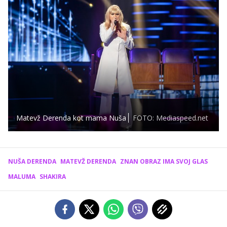
Matevž Derenda kot mama Nuša
FOTO: Mediaspeed.net
NUŠA DERENDA
MATEVŽ DERENDA
ZNAN OBRAZ IMA SVOJ GLAS
MALUMA
SHAKIRA