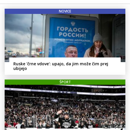
NOVICE
Ruske 'črne vdove': upajo, da jim može čim prej
ubijejo
ŠPORT