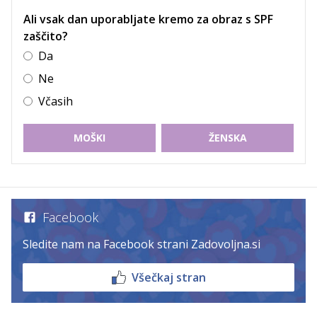
Ali vsak dan uporabljate kremo za obraz s SPF
zaščito?
Da
Ne
Včasih
MOŠKI
ŽENSKA
Facebook
Sledite nam na Facebook strani Zadovoljna.si
Všečkaj stran