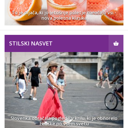
To je pijača, ki jo letošnje poletje naročajo vsi -
nova poletna klasika
STILSKI NASVET
Slovenka obračala poglede v krilu, ki je obnorelo
ženske po vsem svetu