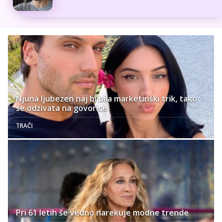
Njuna ljubezen naj bi bila marketinški trik, tako
se odzivata na govorice
TRAČI
Pri 61 letih še vedno narekuje modne trende