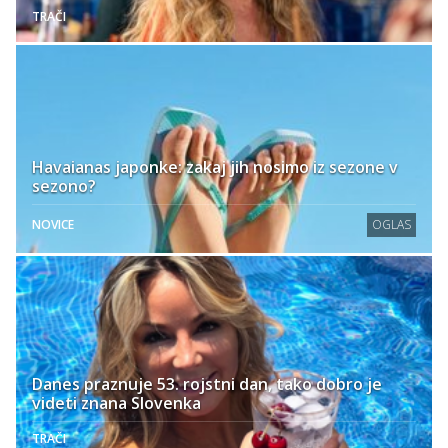
TRAČI
Havaianas japonke: zakaj jih nosimo iz sezone v
sezono?
NOVICE
OGLAS
Danes praznuje 53. rojstni dan, tako dobro je
videti znana Slovenka
TRAČI