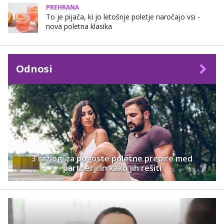
PREHRANA
To je pijača, ki jo letošnje poletje naročajo vsi -
nova poletna klasika
Odnosi
3 razlogi za pogoste poletne prepire med
partnerji in kako jih rešiti