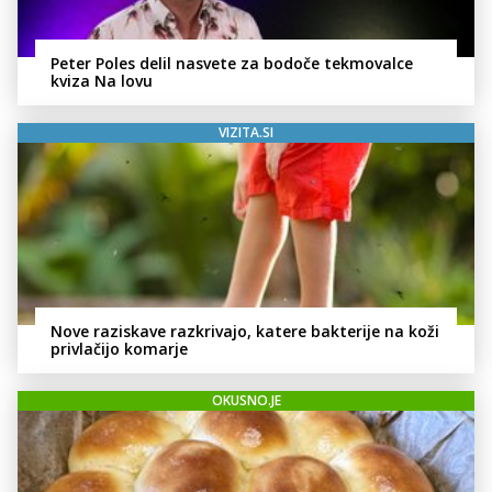
Peter Poles delil nasvete za bodoče tekmovalce
kviza Na lovu
VIZITA.SI
Nove raziskave razkrivajo, katere bakterije na koži
privlačijo komarje
OKUSNO.JE