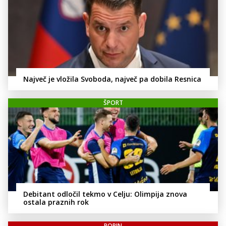
Največ je vložila Svoboda, največ pa dobila Resnica
ŠPORT
Debitant odločil tekmo v Celju: Olimpija znova
ostala praznih rok
POPIN