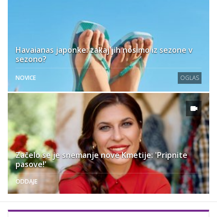
Havaianas japonke: zakaj jih nosimo iz sezone v
sezono?
NOVICE
OGLAS
Začelo se je snemanje nove Kmetije: 'Pripnite
pasove!'
ODDAJE