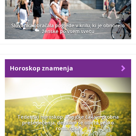
Slovenka obračala poglede v krilu, ki je obnorelo
ženske po vsem svetu
Horoskop znamenja
Tedenski horoskop: Dvojčke čakajo drobna
presenečenja, devicam se obeta veliko
romantike