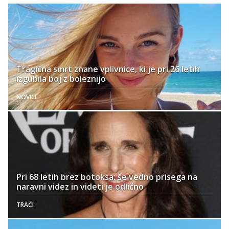
Tragična smrt znane vplivnice, ki je pri 26 letih
izgubila boj z boleznijo
NOVICE
Pri 68 letih brez botoksa: še vedno prisega na
naravni videz in videti je odlično
TRAČI