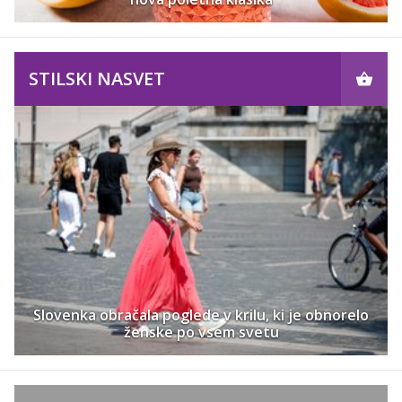
STILSKI NASVET
Slovenka obračala poglede v krilu, ki je obnorelo
ženske po vsem svetu