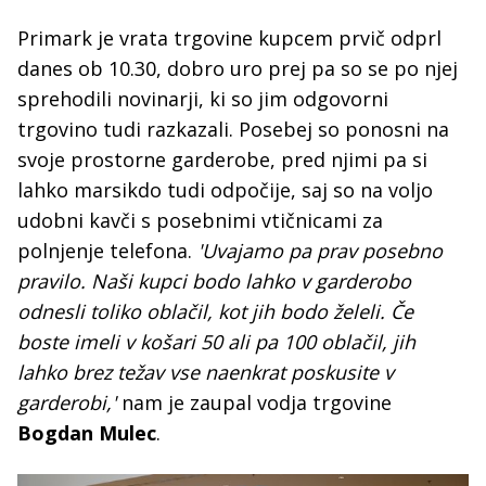
Primark je vrata trgovine kupcem prvič odprl
danes ob 10.30, dobro uro prej pa so se po njej
sprehodili novinarji, ki so jim odgovorni
trgovino tudi razkazali. Posebej so ponosni na
svoje prostorne garderobe, pred njimi pa si
lahko marsikdo tudi odpočije, saj so na voljo
udobni kavči s posebnimi vtičnicami za
polnjenje telefona.
'Uvajamo pa prav posebno
pravilo. Naši kupci bodo lahko v garderobo
odnesli toliko oblačil, kot jih bodo želeli. Če
boste imeli v košari 50 ali pa 100 oblačil, jih
lahko brez težav vse naenkrat poskusite v
garderobi,'
nam je zaupal vodja trgovine
Bogdan Mulec
.