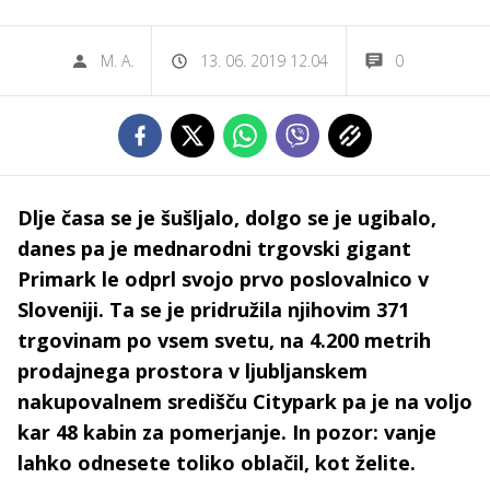
M. A.
13. 06. 2019 12.04
0
Dlje časa se je šušljalo, dolgo se je ugibalo,
danes pa je mednarodni trgovski gigant
Primark le odprl svojo prvo poslovalnico v
Sloveniji. Ta se je pridružila njihovim 371
trgovinam po vsem svetu, na 4.200 metrih
prodajnega prostora v ljubljanskem
nakupovalnem središču Citypark pa je na voljo
kar 48 kabin za pomerjanje. In pozor: vanje
lahko odnesete toliko oblačil, kot želite.