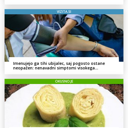
VIZITA.SI
Imenujejo ga tihi ubijalec, saj pogosto ostane
neopažen: nenavadni simptomi visokega
holesterola
OKUSNO.JE