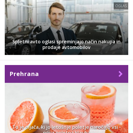
OGLAS
Spletni avto oglasi spreminjajo način nakupa in
prodaje avtomobilov
Prehrana
To je pijača, ki jo letošnje poletje naročajo vsi -
nova poletna klasika