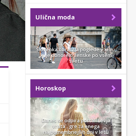
Ulična moda
Slovenka obračala poglede v krilu,
ki je obnorelo ženske po vsem
svetu
Horoskop
Danes se odpira portal 'Levja
vrata', gre za enega
najpomembnejših dni v letu