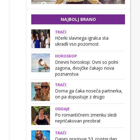
NAJBOLJ BRANO
TRAČI
Hčerki slavnega igralca sta
ukradli vso pozornost
HOROSKOP
Dnevni horoskop: Ovni so polni
zagona, dvojčke čakajo nova
poznanstva
TRAČI
Doma ga čaka noseča partnerka,
on pa dopustuje z drugo
ODDAJE
Po romantičnem zmenku sledi
nepričakovan preobrat
TRAČI
Danes praznuje 53. rojstni dan,