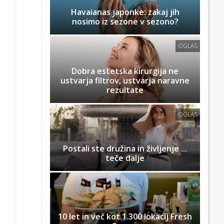
Havaianas japonke: zakaj jih
nosimo iz sezone v sezono?
OGLAS
Dobra estetska kirurgija ne
ustvarja filtrov, ustvarja naravne
rezultate
OGLAS
Postali ste družina in življenje ...
teče dalje
10 let in več kot 1.300 lokacij Fresh