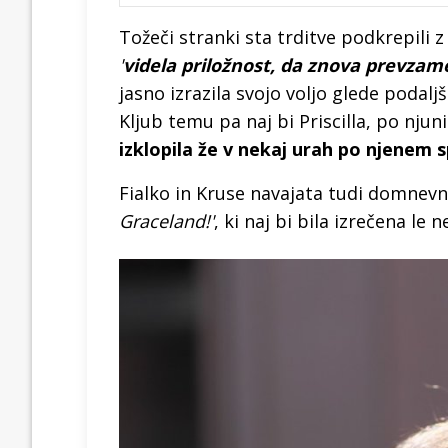
Tožeči stranki sta trditve podkrepili z i
'
videla priložnost, da znova prevzam
jasno izrazila svojo voljo glede podalj
Kljub temu pa naj bi Priscilla, po nju
izklopila že v nekaj urah po njenem 
Fialko in Kruse navajata tudi domnevno
Graceland!'
, ki naj bi bila izrečena le 