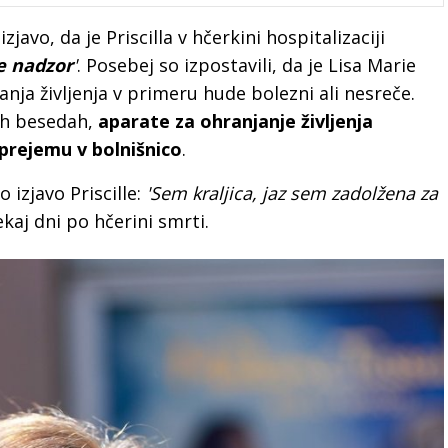
zjavo, da je Priscilla v hčerkini hospitalizaciji
e nadzor
'
. Posebej so izpostavili, da je Lisa Marie
šanja življenja v primeru hude bolezni ali nesreče.
nih besedah,
aparate za ohranjanje življenja
sprejemu v bolnišnico
.
 izjavo Priscille:
'Sem kraljica, jaz sem zadolžena za
nekaj dni po hčerini smrti.