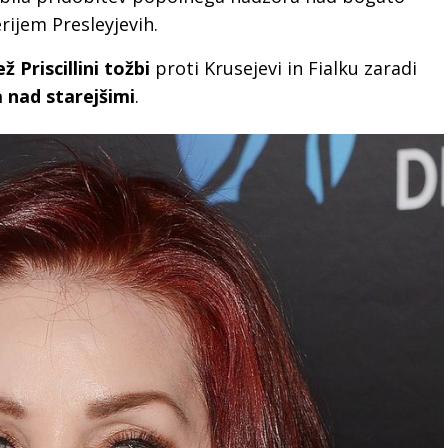
rijem Presleyjevih.
ž Priscillini tožbi
proti Krusejevi in Fialku zaradi
a nad starejšimi
.