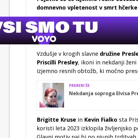
domnevno vpletenost v smrt hčerke 
Vzdušje v krogih slavne
družine Presl
Priscilli Presley
, ikoni in nekdanji že
izjemno resnih obtožb, ki močno pres
PREBERI ŠE
Nekdanja soproga Elvisa Pr
Brigitte Kruse
in
Kevin Fialko
sta Pri
koristi leta 2023 izklopila življenjsk
Glavni motiv naj bi po njunih trditva