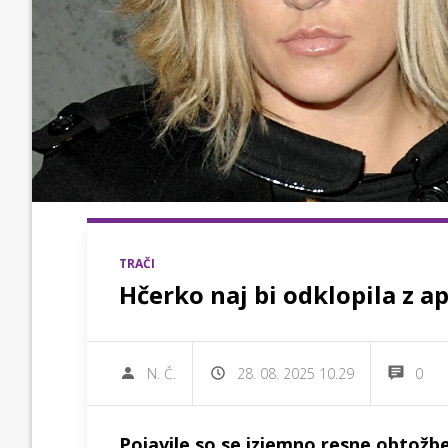
TRAČI
Hčerko naj bi odklopila z a
N. Č.
28. 08. 2025 10.29
0
Pojavile so se izjemno resne obtožbe 