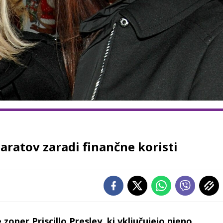
paratov zaradi finančne koristi
zoper Priscillo Presley, ki vključujejo njeno