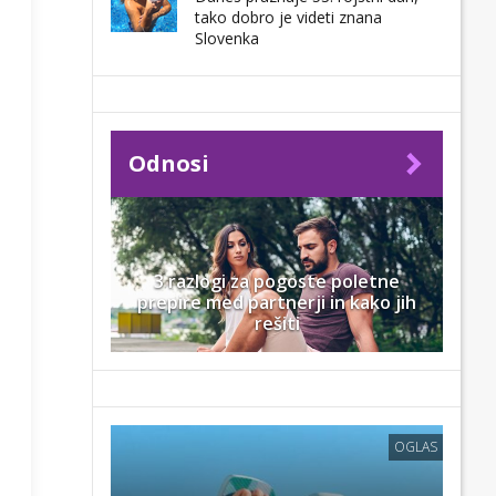
tako dobro je videti znana
Slovenka
Odnosi
3 razlogi za pogoste poletne
prepire med partnerji in kako jih
rešiti
OGLAS