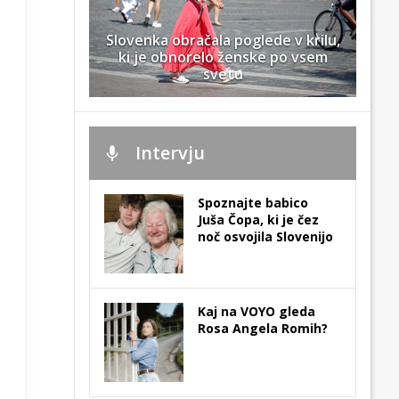
Slovenka obračala poglede v krilu,
ki je obnorelo ženske po vsem
svetu
Intervju
Spoznajte babico
Juša Čopa, ki je čez
noč osvojila Slovenijo
Kaj na VOYO gleda
Rosa Angela Romih?