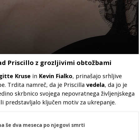
ad Priscillo z grozljivimi obtožbami
gitte Kruse
in
Kevin Fialko
, prinašajo srhljive
. Trdita namreč, da je Priscilla
vedela
, da jo je
edino skrbnico svojega nepovratnega življenjskega
lli predstavljalo ključen motiv za ukrepanje.
ma še dva meseca po njegovi smrti