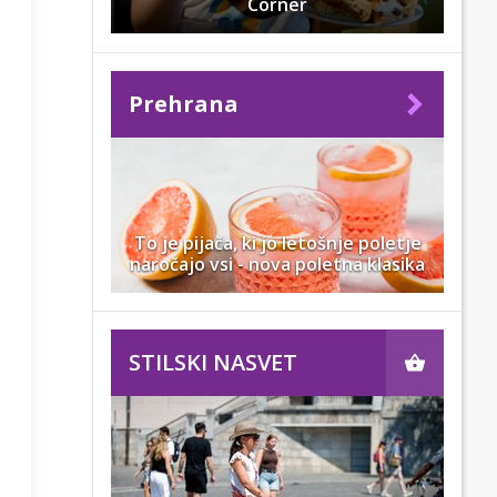
Corner
Prehrana
To je pijača, ki jo letošnje poletje
naročajo vsi - nova poletna klasika
STILSKI NASVET