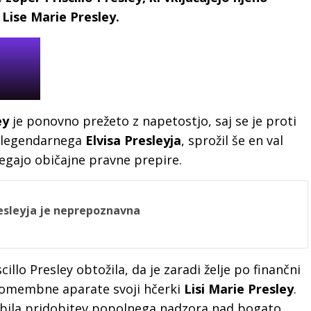
Lise Marie Presley.
ey
je ponovno prežeto z napetostjo, saj se je proti
ni legendarnega
Elvisa Presleyja
, sprožil še en val
egajo običajne pravne prepire.
esleyja je neprepoznavna
scillo Presley obtožila, da je zaradi želje po finančni
o pomembne aparate svoji hčerki
Lisi Marie Presley
.
h bila pridobitev popolnega nadzora nad bogato