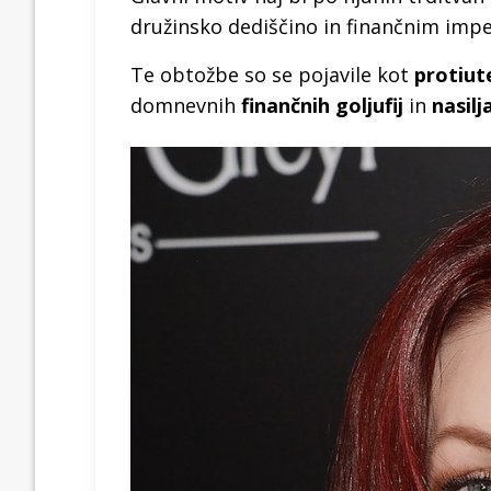
družinsko dediščino in finančnim impe
Te obtožbe so se pojavile kot
protiute
domnevnih
finančnih goljufij
in
nasilj