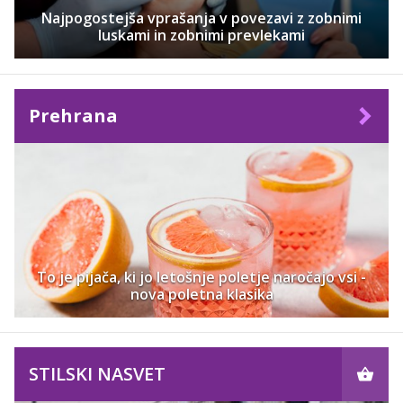
Najpogostejša vprašanja v povezavi z zobnimi
luskami in zobnimi prevlekami
Prehrana
To je pijača, ki jo letošnje poletje naročajo vsi -
nova poletna klasika
STILSKI NASVET