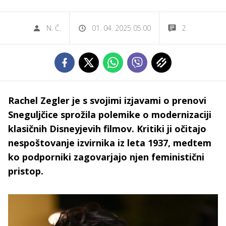
N. Č.
01. 04. 2025 05.00
2
Rachel Zegler je s svojimi izjavami o prenovi
Sneguljčice sprožila polemike o modernizaciji
klasičnih Disneyjevih filmov. Kritiki ji očitajo
nespoštovanje izvirnika iz leta 1937, medtem
ko podporniki zagovarjajo njen feministični
pristop.