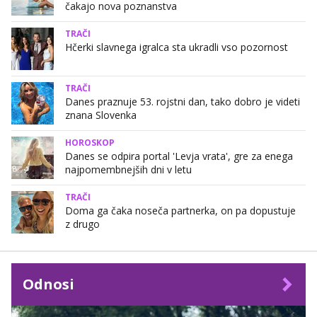
čakajo nova poznanstva
TRAČI
Hčerki slavnega igralca sta ukradli vso pozornost
TRAČI
Danes praznuje 53. rojstni dan, tako dobro je videti
znana Slovenka
HOROSKOP
Danes se odpira portal 'Levja vrata', gre za enega
najpomembnejših dni v letu
TRAČI
Doma ga čaka noseča partnerka, on pa dopustuje
z drugo
Odnosi