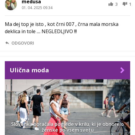
medusa
3
1
01. 04. 2025 09.34
Ma dej top je isto , kot črni 007 , črna mala morska
deklica in tole .... NEGLEDLJIVO !!!
ODGOVORI
Ulična moda
Slovenka obračala poglede v krilu, ki je obnorelo
ženske po vsem svetu