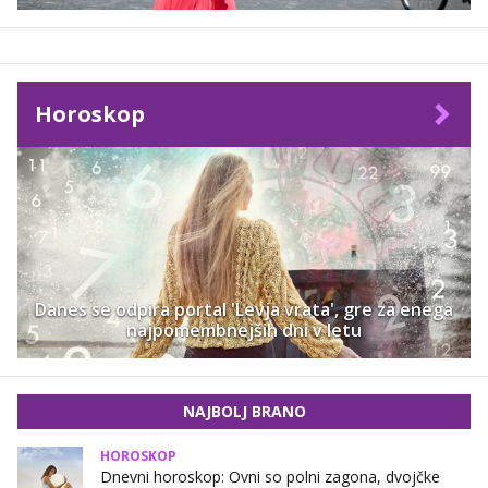
Horoskop
Danes se odpira portal 'Levja vrata', gre za enega
najpomembnejših dni v letu
NAJBOLJ BRANO
HOROSKOP
Dnevni horoskop: Ovni so polni zagona, dvojčke