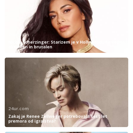
24ur.com
Nicole Scherzinger: Starizem je v Hollywoodu še vedno
aktualen in brutalen
24ur.com
Zakaj je Renee Zellweger potrebovala šest let
premora od igralstva?