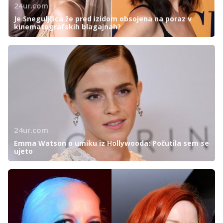
24ur.com
Je Sneguljčica že pred izidom obsojena na poraz v
kinematografskih blagajnah?
24ur.com
Emma Watson o umiku iz Hollywooda: Počutila sem se
ujeto