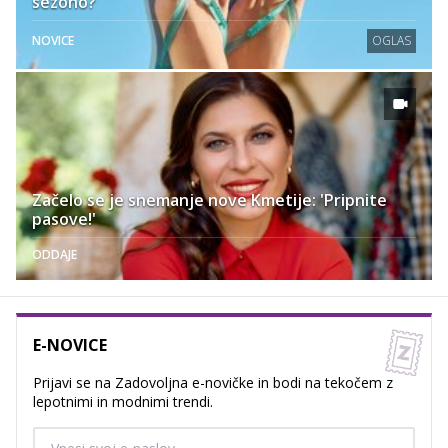
sezono?
NOVICE
OGLAS
Začelo se je snemanje nove Kmetije: 'Pripnite
pasove!'
ODDAJE
E-NOVICE
Prijavi se na Zadovoljna e-novičke in bodi na tekočem z
lepotnimi in modnimi trendi.