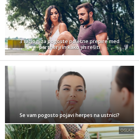
3 razlogi za pogoste poletne prepire med
partnerji in kako jih rešiti
Se vam pogosto pojavi herpes na ustnici?
OGLAS