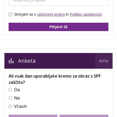
Strinjam se s
splošnimi pogoji
in
Politiko zasebnosti
.
PRIJAVI SE
Anketa
Arhiv
Ali vsak dan uporabljate kremo za obraz s SPF
zaščito?
Da
Ne
Včasih