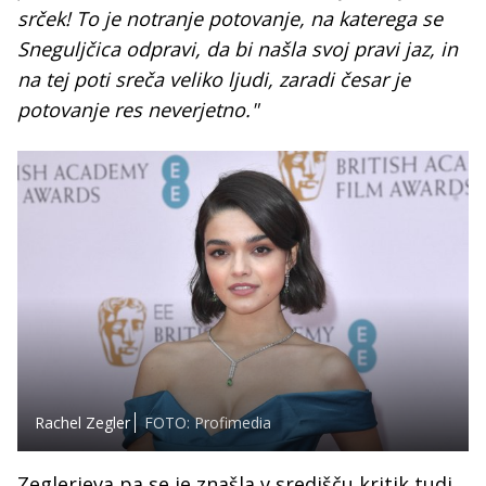
srček! To je notranje potovanje, na katerega se
Sneguljčica odpravi, da bi našla svoj pravi jaz, in
na tej poti sreča veliko ljudi, zaradi česar je
potovanje res neverjetno."
Rachel Zegler
FOTO: Profimedia
Zeglerjeva pa se je znašla v središču kritik tudi