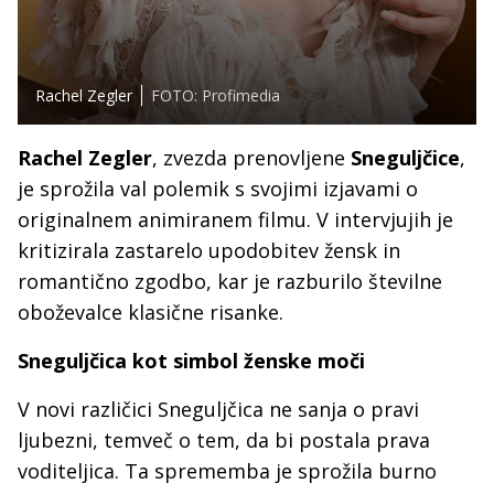
Rachel Zegler
FOTO: Profimedia
Rachel Zegler
, zvezda prenovljene
Sneguljčice
,
je sprožila val polemik s svojimi izjavami o
originalnem animiranem filmu. V intervjujih je
kritizirala zastarelo upodobitev žensk in
romantično zgodbo, kar je razburilo številne
oboževalce klasične risanke.
Sneguljčica kot simbol ženske moči
V novi različici Sneguljčica ne sanja o pravi
ljubezni, temveč o tem, da bi postala prava
voditeljica. Ta sprememba je sprožila burno