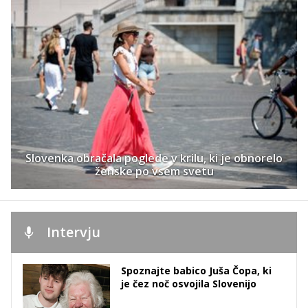
Slovenka obračala poglede v krilu, ki je obnorelo
ženske po vsem svetu
Intervju
Spoznajte babico Juša Čopa, ki
je čez noč osvojila Slovenijo