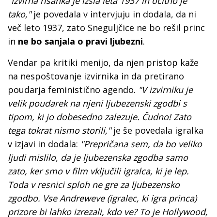
"Izvirna risanka je izšla leta 1937 in očitno je
tako,"
je povedala v intervjuju in dodala, da ni
več leto 1937, zato Sneguljčice ne bo rešil princ
in
ne bo sanjala o pravi ljubezni
.
Vendar pa kritiki menijo, da njen pristop kaže
na nespoštovanje izvirnika in da pretirano
poudarja feministično agendo.
"V izvirniku je
velik poudarek na njeni ljubezenski zgodbi s
tipom, ki jo dobesedno zalezuje. Čudno! Zato
tega tokrat nismo storili,"
je še povedala igralka
v izjavi in dodala:
"Prepričana sem, da bo veliko
ljudi mislilo, da je ljubezenska zgodba samo
zato, ker smo v film vključili igralca, ki je lep.
Toda v resnici sploh ne gre za ljubezensko
zgodbo. Vse Andreweve (igralec, ki igra princa)
prizore bi lahko izrezali, kdo ve? To je Hollywood,