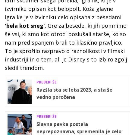
latinskoameriškega porekla, igra lik, ki je v
izvirniku opisan kot belopolt. Koža glavne
igralke je v izvirniku celo opisana z besedami
'bela kot sneg'
. Gre za besede, ki jih pomnimo
še vsi, ki smo kot otroci poslušali starše, ko so
nam pred spanjem brali to klasično pravljico.
To je sprožilo razpravo o raznolikosti v filmski
industriji in o tem, ali je Disney s to izbiro zgolj
sledil trendom.
PREBERI ŠE
Razšla sta se leta 2023, a sta še
vedno poročena
PREBERI ŠE
Slavna pevka postala
neprepoznavna, spremenila je celo