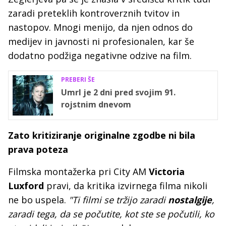
zaradi preteklih kontroverznih tvitov in
nastopov. Mnogi menijo, da njen odnos do
medijev in javnosti ni profesionalen, kar še
dodatno podžiga negativne odzive na film.
PREBERI ŠE
Umrl je 2 dni pred svojim 91.
rojstnim dnevom
Zato kritiziranje originalne zgodbe ni bila
prava poteza
Filmska montažerka pri City AM
Victoria
Luxford
pravi, da kritika izvirnega filma nikoli
ne bo uspela.
"Ti filmi se tržijo zaradi
nostalgije
,
zaradi tega, da se počutite, kot ste se počutili, ko