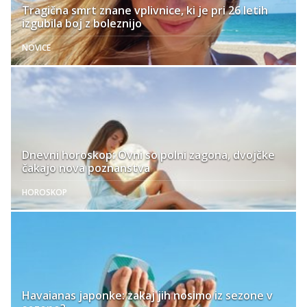
Tragična smrt znane vplivnice, ki je pri 26 letih
izgubila boj z boleznijo
NOVICE
Dnevni horoskop: Ovni so polni zagona, dvojčke
čakajo nova poznanstva
HOROSKOP
Havaianas japonke: zakaj jih nosimo iz sezone v