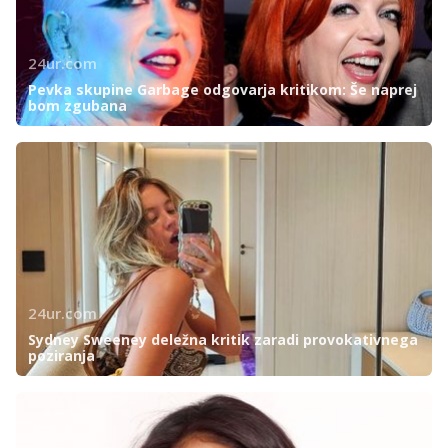
24ur.com
Pevka skupine Garbage odgovarja kritikom: Še naprej
bom zgubana
24ur.com
Sydney Sweeney deležna kritik zaradi provokativnega
poziranja