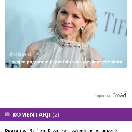
Bibaleze.si
S svojim pogumom je postala vzor številnim ženskam
Priporoča
KOMENTARJI
(2)
Opozorilo:
297. členu Kazenskega zakonika je posameznik