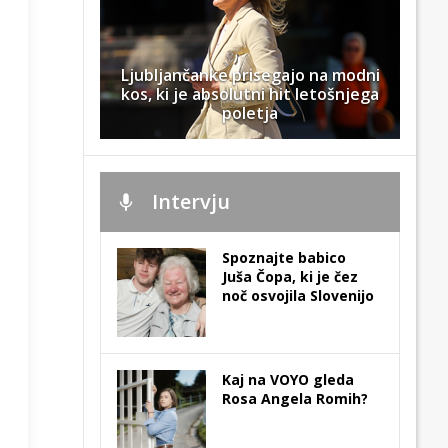
Ljubljančanke prisegajo na modni
kos, ki je absolutni hit letošnjega
poletja
Intervju
Spoznajte babico
Juša Čopa, ki je čez
noč osvojila Slovenijo
Kaj na VOYO gleda
Rosa Angela Romih?