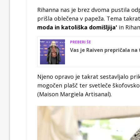
Rihanna nas je brez dvoma pustila odp
prišla oblečena v papeža. Tema takra
moda in katoliška domišljija'
in Rihan
PREBERI ŠE
Vas je Raiven prepričala na 
Njeno opravo je takrat sestavljalo pri
mogočen plašč ter svetleče škofovsko p
(Maison Margiela Artisanal).