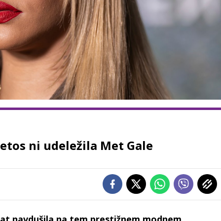
 letos ni udeležila Met Gale
krat navdušila na tem prestižnem modnem