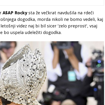
er
A$AP Rocky
sta že večkrat navdušila na rdeči
etošnjega dogodka, morda nikoli ne bomo vedeli, kaj
etošnji videz naj bi bil sicer 'zelo preprost', vsaj
 se bo uspela udeležiti dogodka.