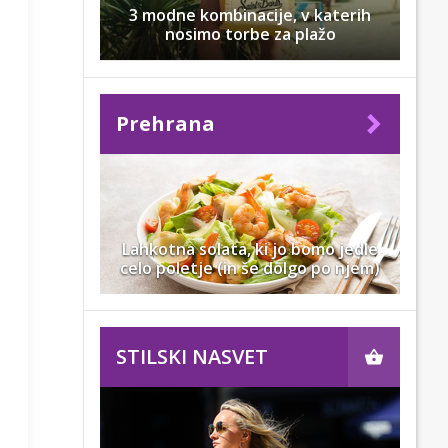
3 modne kombinacije, v katerih
nosimo torbe za plažo
Prehrana
Lahkotna solata, ki jo bomo jedle
celo poletje (in še dolgo po njem)
STILSKI NASVET