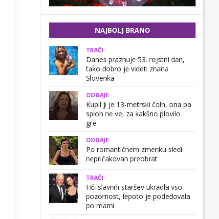
NAJBOLJ BRANO
TRAČI
Danes praznuje 53. rojstni dan,
tako dobro je videti znana
Slovenka
ODDAJE
Kupil ji je 13-metrski čoln, ona pa
sploh ne ve, za kakšno plovilo
gre
ODDAJE
Po romantičnem zmenku sledi
nepričakovan preobrat
TRAČI
Hči slavnih staršev ukradla vso
pozornost, lepoto je podedovala
po mami