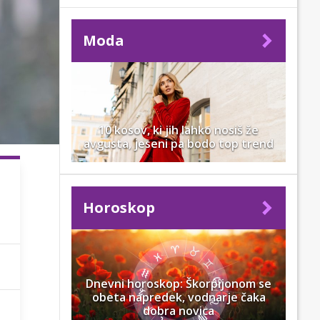
Moda
10 kosov, ki jih lahko nosiš že
avgusta, jeseni pa bodo top trend
Horoskop
Dnevni horoskop: Škorpijonom se
obeta napredek, vodnarje čaka
dobra novica