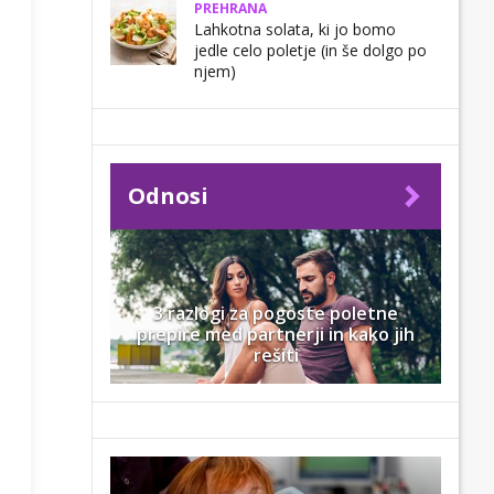
PREHRANA
Lahkotna solata, ki jo bomo
jedle celo poletje (in še dolgo po
njem)
Odnosi
3 razlogi za pogoste poletne
prepire med partnerji in kako jih
rešiti