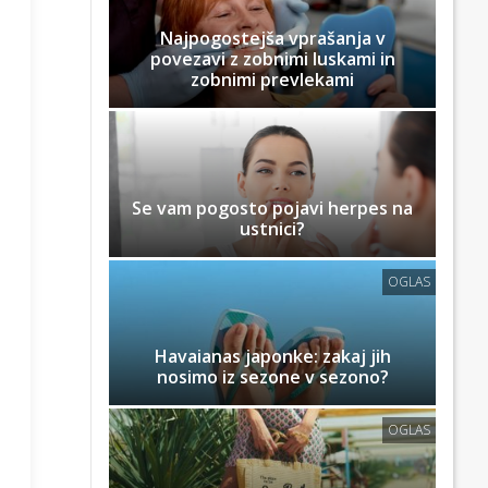
Najpogostejša vprašanja v
povezavi z zobnimi luskami in
zobnimi prevlekami
Se vam pogosto pojavi herpes na
ustnici?
OGLAS
Havaianas japonke: zakaj jih
nosimo iz sezone v sezono?
OGLAS