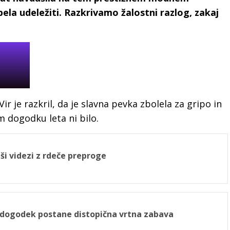
ela udeležiti. Razkrivamo žalostni razlog, zakaj
 Vir je razkril, da je slavna pevka zbolela za gripo in
m dogodku leta ni bilo.
ši videzi z rdeče preproge
 dogodek postane distopična vrtna zabava