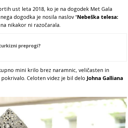
rtih ust leta 2018, ko je na dogodek Met Gala
tnega dogodka je nosila naslov
'Nebeška telesa:
na nikakor ni razočarala.
turkizni preprogi?
kupno mini krilo brez naramnic, veličasten in
okrivalo. Celoten videz je bil delo
Johna Galliana