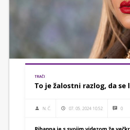
TRAČI
To je žalostni razlog, da se
N. Č.
07. 05. 2024 10.52
0
Rihanna je s svojim videzom že več