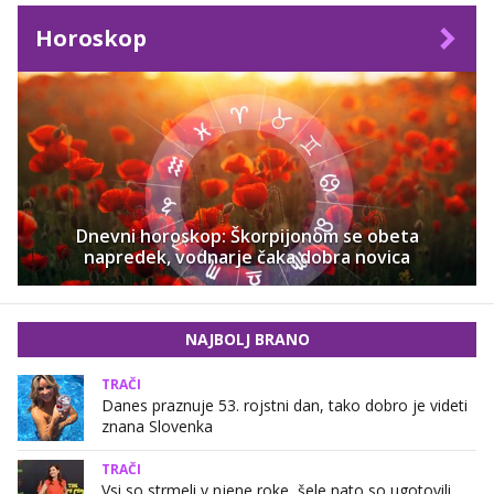
Horoskop
Dnevni horoskop: Škorpijonom se obeta
napredek, vodnarje čaka dobra novica
NAJBOLJ BRANO
TRAČI
Danes praznuje 53. rojstni dan, tako dobro je videti
znana Slovenka
TRAČI
Vsi so strmeli v njene roke, šele nato so ugotovili,