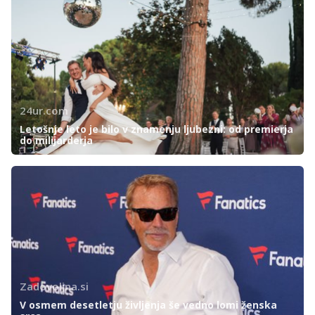
24ur.com
Letošnje leto je bilo v znamenju ljubezni: od premierja
do milijarderja
Zadovoljna.si
V osmem desetletju življenja še vedno lomi ženska