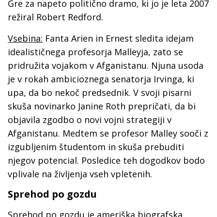
Gre za napeto politično dramo, ki jo je leta 2007
režiral Robert Redford.
Vsebina:
Fanta Arien in Ernest sledita idejam
idealističnega profesorja Malleyja, zato se
pridružita vojakom v Afganistanu. Njuna usoda
je v rokah ambicioznega senatorja Irvinga, ki
upa, da bo nekoč predsednik. V svoji pisarni
skuša novinarko Janine Roth prepričati, da bi
objavila zgodbo o novi vojni strategiji v
Afganistanu. Medtem se profesor Malley sooči z
izgubljenim študentom in skuša prebuditi
njegov potencial. Posledice teh dogodkov bodo
vplivale na življenja vseh vpletenih.
Sprehod po gozdu
Sprehod po gozdu je ameriška biografska