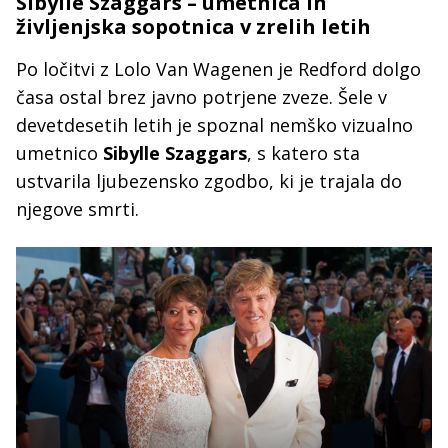
Sibylle Szaggars – umetnica in
življenjska sopotnica v zrelih letih
Po ločitvi z Lolo Van Wagenen je Redford dolgo
časa ostal brez javno potrjene zveze. Šele v
devetdesetih letih je spoznal nemško vizualno
umetnico
Sibylle Szaggars
, s katero sta
ustvarila ljubezensko zgodbo, ki je trajala do
njegove smrti.