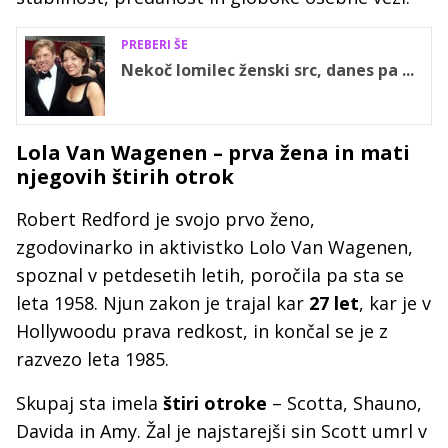
PREBERI ŠE
Nekoč lomilec ženski src, danes pa ...
Lola Van Wagenen – prva žena in mati
njegovih štirih otrok
Robert Redford je svojo prvo ženo,
zgodovinarko in aktivistko Lolo Van Wagenen,
spoznal v petdesetih letih, poročila pa sta se
leta 1958. Njun zakon je trajal kar
27 let
, kar je v
Hollywoodu prava redkost, in končal se je z
razvezo leta 1985.
Skupaj sta imela
štiri otroke
– Scotta, Shauno,
Davida in Amy. Žal je najstarejši sin Scott umrl v