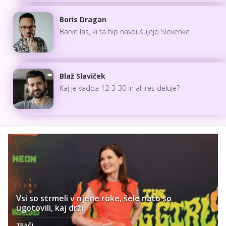
Boris Dragan
Barve las, ki ta hip navdušujejo Slovenke
Blaž Slaviček
Kaj je vadba 12-3-30 in ali res deluje?
Vsi so strmeli v njene roke, šele nato so
ugotovili, kaj drži
TRAČI