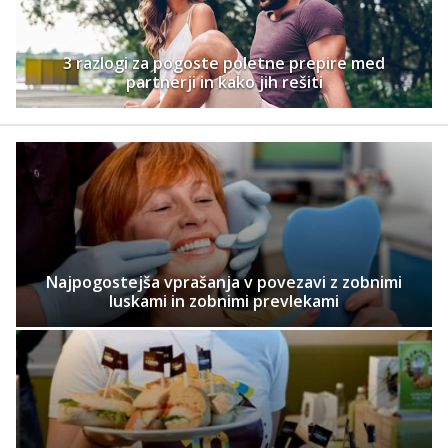
3 razlogi za pogoste poletne prepire med
partnerji in kako jih rešiti
Najpogostejša vprašanja v povezavi z zobnimi
luskami in zobnimi prevlekami