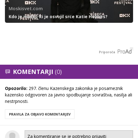
Moskisvet.com
Kdo je moški, ki je osvojil srce Katie Holmes?
Priporoča
KOMENTARJI
(0)
Opozorilo:
297. členu Kazenskega zakonika je posameznik
kazensko odgovoren za javno spodbujanje sovraštva, nasilja ali
nestrpnosti.
PRAVILA ZA OBJAVO KOMENTARJEV