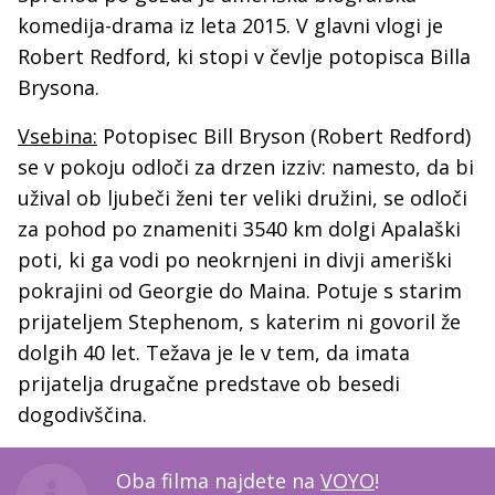
komedija-drama iz leta 2015. V glavni vlogi je
Robert Redford, ki stopi v čevlje potopisca Billa
Brysona.
Vsebina:
Potopisec Bill Bryson (Robert Redford)
se v pokoju odloči za drzen izziv: namesto, da bi
užival ob ljubeči ženi ter veliki družini, se odloči
za pohod po znameniti 3540 km dolgi Apalaški
poti, ki ga vodi po neokrnjeni in divji ameriški
pokrajini od Georgie do Maina. Potuje s starim
prijateljem Stephenom, s katerim ni govoril že
dolgih 40 let. Težava je le v tem, da imata
prijatelja drugačne predstave ob besedi
dogodivščina.
Oba filma najdete na
VOYO
!