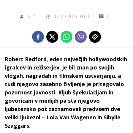
N. Č.
17. 09. 2025 04.00
0
Robert Redford, eden največjih hollywoodskih
igralcev in režiserjev, je bil znan po svojih
vlogah, nagradah in filmskem ustvarjanju, a
tudi njegovo zasebno življenje je pritegovalo
pozornost javnosti. Kljub špekulacijam in
govoricam v medijih pa sta njegovo
ljubezensko pot zaznamovali predvsem dve
veliki ljubezni – Lola Van Wagenen in Sibylle
Szaggars.