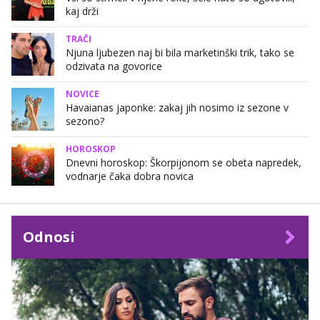
kaj drži
TRAČI
Njuna ljubezen naj bi bila marketinški trik, tako se
odzivata na govorice
NOVICE
Havaianas japonke: zakaj jih nosimo iz sezone v
sezono?
HOROSKOP
Dnevni horoskop: Škorpijonom se obeta napredek,
vodnarje čaka dobra novica
Odnosi