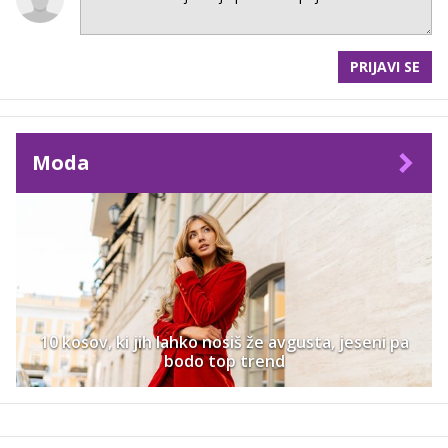
PRIJAVI SE
Moda
10 kosov, ki jih lahko nosiš že avgusta, jeseni pa
bodo top trend