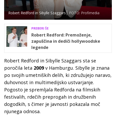
Robert Redford in Sibylle Szaggars
FOTO: Profimedia
PREBERI ŠE
Robert Redford: Premoženje,
zapuščina in dediči hollywoodske
legende
Robert Redford in Sibylle Szaggars sta se
poročila leta
2009
v Hamburgu. Sibylle je znana
po svojih umetniških delih, ki združujejo naravo,
duhovnost in multimedijsko ustvarjanje.
Pogosto je spremljala Redforda na filmskih
festivalih, rdečih preprogah in družbenih
dogodkih, s čimer je javnosti pokazala moč
njunega odnosa.