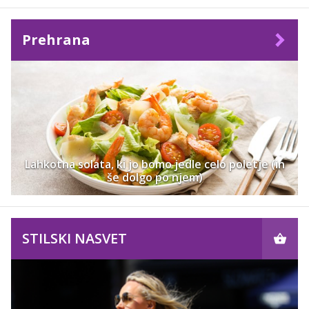
Prehrana
Lahkotna solata, ki jo bomo jedle celo poletje (in
še dolgo po njem)
STILSKI NASVET