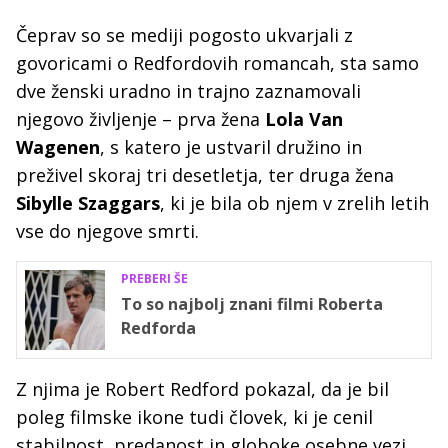
Čeprav so se mediji pogosto ukvarjali z
govoricami o Redfordovih romancah, sta samo
dve ženski uradno in trajno zaznamovali
njegovo življenje – prva žena
Lola Van
Wagenen
, s katero je ustvaril družino in
preživel skoraj tri desetletja, ter druga žena
Sibylle Szaggars
, ki je bila ob njem v zrelih letih
vse do njegove smrti.
PREBERI ŠE
To so najbolj znani filmi Roberta
Redforda
Z njima je Robert Redford pokazal, da je bil
poleg filmske ikone tudi človek, ki je cenil
stabilnost, predanost in globoke osebne vezi.