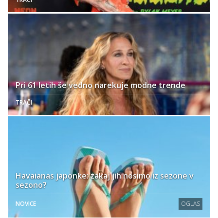
Pri 61 letih še vedno narekuje modne trende
TRAČI
Havaianas japonke: zakaj jih nosimo iz sezone v
sezono?
NOVICE
OGLAS