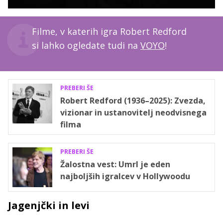
Filme, v katerih igra Robert Redford
si lahko ogledate tudi na
VOYO
!
PREBERI ŠE
Robert Redford (1936–2025): Zvezda,
vizionar in ustanovitelj neodvisnega
filma
PREBERI ŠE
Žalostna vest: Umrl je eden
najboljših igralcev v Hollywoodu
Jagenjčki in levi