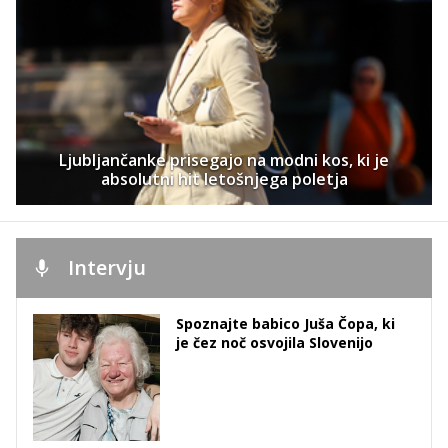
Ljubljančanke prisegajo na modni kos, ki je
absolutni hit letošnjega poletja
Intervju
Spoznajte babico Juša Čopa, ki
je čez noč osvojila Slovenijo