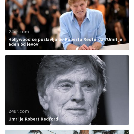
24ur.com
Hollywood se poslavlja od Roberta Redforda: 'Umrl je
eden od levov'
24ur.com
Umrl je Robert Redford