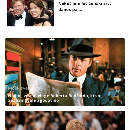
Nekoč lomilec ženski src,
danes pa ...
Moskisvet.com
Najbolj znane vloge Roberta Redforda, ki so
zaznamovale zgodovino