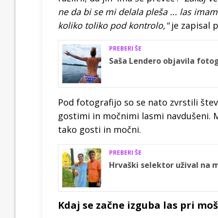
ne da bi se mi delala pleša ... las imam
koliko toliko pod kontrolo,"
je zapisal 
PREBERI ŠE
Saša Lendero objavila fotog
Pod fotografijo so se nato zvrstili šte
gostimi in močnimi lasmi navdušeni. Mno
tako gosti in močni.
PREBERI ŠE
Hrvaški selektor užival na 
Kdaj se začne izguba las pri mo