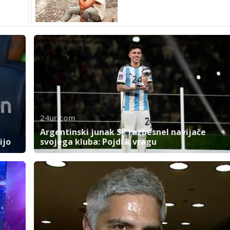
24ur.com
Argentinski junak SP razbesnel navijače
ijo
svojega kluba: Pojdi k vragu