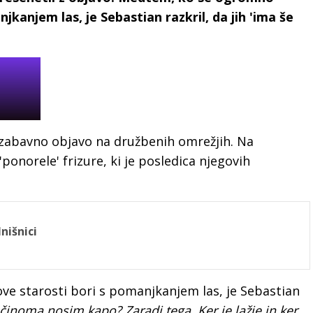
kanjem las, je Sebastian razkril, da jih 'ima še
n zabavno objavo na družbenih omrežjih. Na
'ponorele' frizure, ki je posledica njegovih
nišnici
 starosti bori s pomanjkanjem las, je Sebastian
činoma nosim kapo? Zaradi tega. Ker je lažje in ker