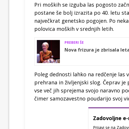
Pri moških se izguba las pogosto zač
postane še bolj izrazita po 40. letu st
največkrat genetsko pogojen. Po neka
polovica moških v srednjih letih.
PREBERI ŠE
Nova frizura je zbrisala le
Poleg dednosti lahko na redčenje las
prehrana in življenjski slog. Čeprav 
vse več jih sprejema svojo naravno pod
čimer samozavestno poudarijo svoj vi
Zadovoljne e-
Prijavi se na Zadov