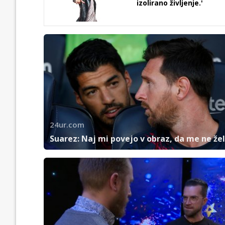
izolirano življenje.'
24ur.com
Suarez: Naj mi povejo v obraz, da me ne žel