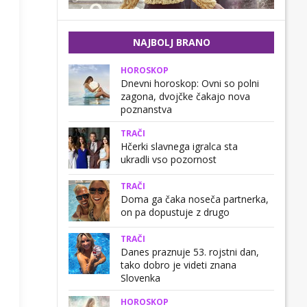
NAJBOLJ BRANO
HOROSKOP
Dnevni horoskop: Ovni so polni
zagona, dvojčke čakajo nova
poznanstva
TRAČI
Hčerki slavnega igralca sta
ukradli vso pozornost
TRAČI
Doma ga čaka noseča partnerka,
on pa dopustuje z drugo
TRAČI
Danes praznuje 53. rojstni dan,
tako dobro je videti znana
Slovenka
HOROSKOP