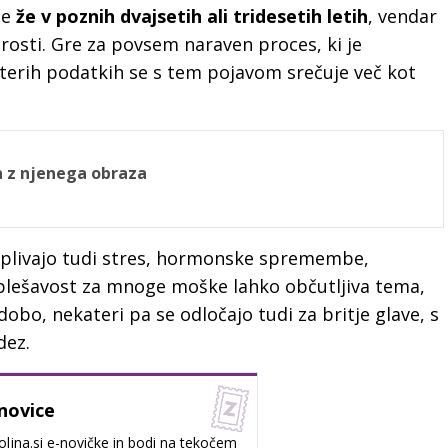
ne
že v poznih dvajsetih ali tridesetih letih
, vendar
arosti. Gre za povsem naraven proces, ki je
terih podatkih se s tem pojavom srečuje več kot
ta z njenega obraza
 vplivajo tudi stres, hormonske spremembe,
je plešavost za mnoge moške lahko občutljiva tema,
obo, nekateri pa se odločajo tudi za britje glave, s
dez.
novice
oljna.si e-novičke in bodi na tekočem