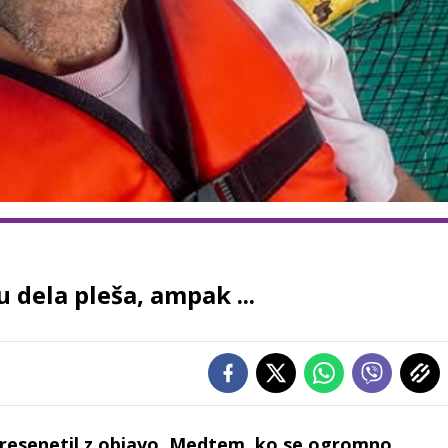
 dela pleša, ampak ...
presenetil z objavo. Medtem, ko se ogromno