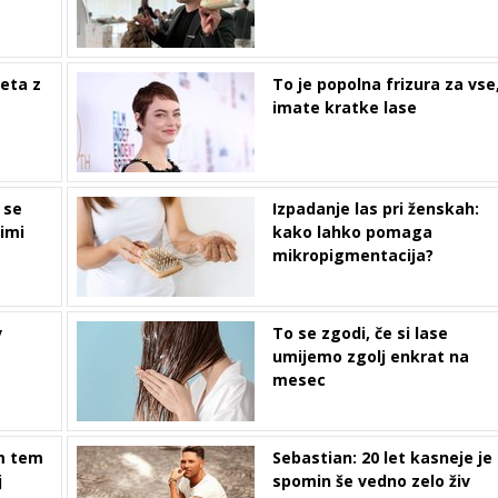
leta z
To je popolna frizura za vse,
imate kratke lase
 se
Izpadanje las pri ženskah:
imi
kako lahko pomaga
mikropigmentacija?
v
To se zgodi, če si lase
umijemo zgolj enkrat na
mesec
em tem
Sebastian: 20 let kasneje je
j
spomin še vedno zelo živ