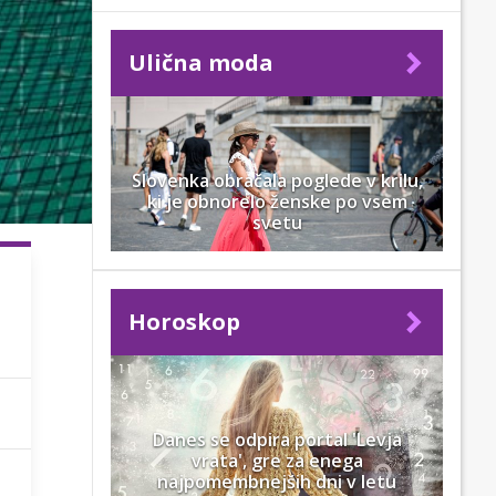
Ulična moda
Slovenka obračala poglede v krilu,
ki je obnorelo ženske po vsem
svetu
Horoskop
Danes se odpira portal 'Levja
vrata', gre za enega
najpomembnejših dni v letu