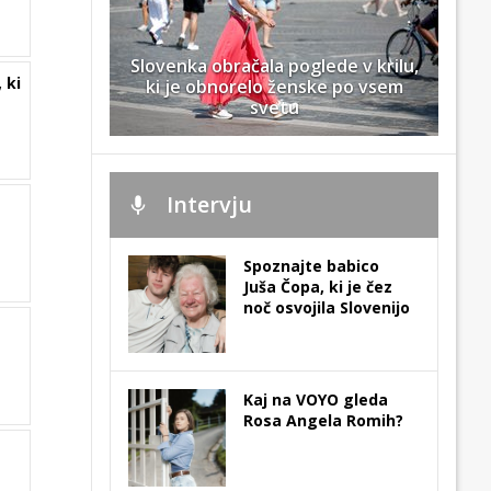
Slovenka obračala poglede v krilu,
 ki
ki je obnorelo ženske po vsem
svetu
Intervju
Spoznajte babico
Juša Čopa, ki je čez
noč osvojila Slovenijo
Kaj na VOYO gleda
Rosa Angela Romih?