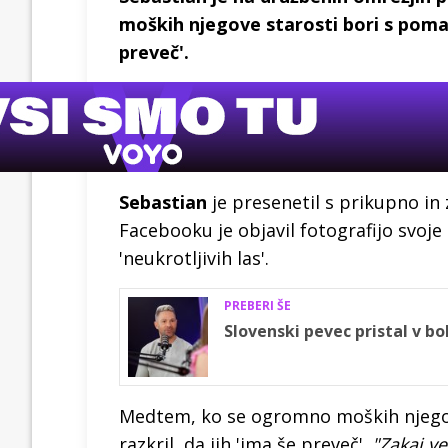
moških njegove starosti bori s pomanj
preveč'.
Sebastian
je presenetil s prikupno i
Facebooku je objavil fotografijo svoje 
'neukrotljivih las'.
PREBERI ŠE
Slovenski pevec pristal v bol
Medtem, ko se ogromno moških njegove
razkril, da jih 'ima še preveč'.
"Zakaj ve