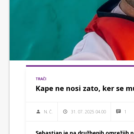
TRAČI
Kape ne nosi zato, ker se mu
N. Č.
31. 07. 2025 04.00
1
Sebastian je na družbenih omrežjih 