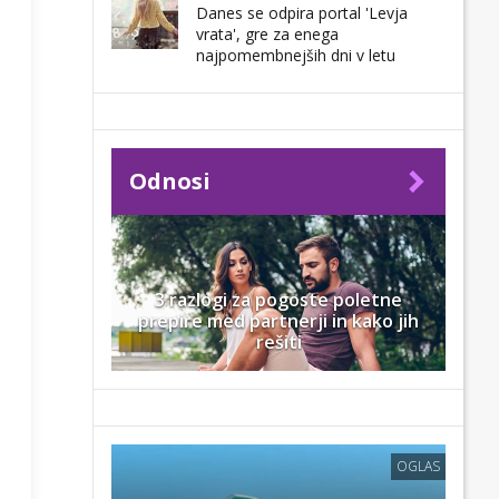
Danes se odpira portal 'Levja
vrata', gre za enega
najpomembnejših dni v letu
Odnosi
3 razlogi za pogoste poletne
prepire med partnerji in kako jih
rešiti
OGLAS