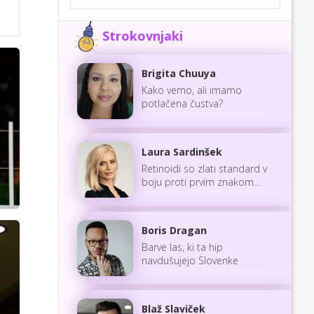
Strokovnjaki
Brigita Chuuya
Kako vemo, ali imamo
potlačena čustva?
Laura Sardinšek
Retinoidi so zlati standard v
boju proti prvim znakom
staranja
Boris Dragan
Barve las, ki ta hip
navdušujejo Slovenke
Blaž Slaviček