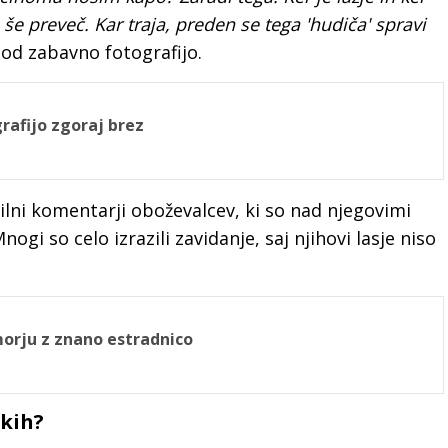
 še preveč. Kar traja, preden se tega 'hudiča' spravi
pod zabavno fotografijo.
rafijo zgoraj brez
vilni komentarji oboževalcev, ki so nad njegovimi
gi so celo izrazili zavidanje, saj njihovi lasje niso
morju z znano estradnico
ških?