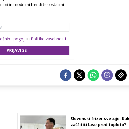
nimi in modnimi trendi ter ostalimi
lošnimi pogoji
in
Politiko zasebnosti
.
PRIJAVI SE
Slovenski frizer svetuje: Ka
zaščititi lase pred toploto?