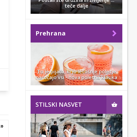
Postali ste družina in življenje ...
teče dalje
Prehrana
To je pijača, ki jo letošnje poletje
naročajo vsi - nova poletna klasika
STILSKI NASVET
ko