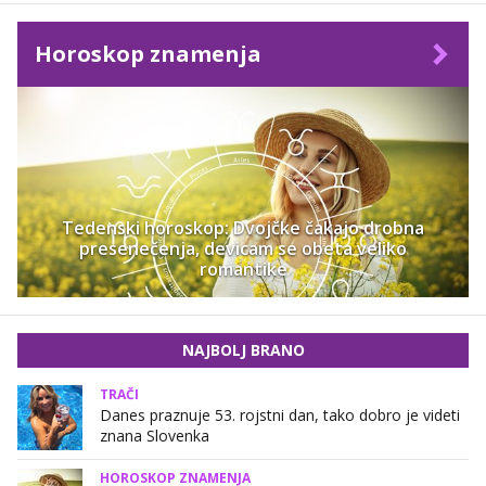
Horoskop znamenja
Tedenski horoskop: Dvojčke čakajo drobna
presenečenja, devicam se obeta veliko
romantike
NAJBOLJ BRANO
TRAČI
Danes praznuje 53. rojstni dan, tako dobro je videti
znana Slovenka
HOROSKOP ZNAMENJA