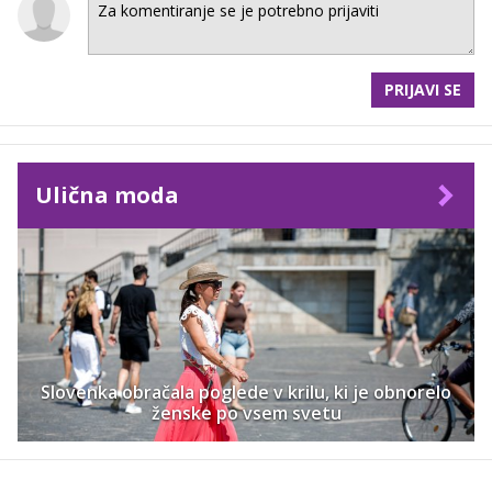
PRIJAVI SE
Ulična moda
Slovenka obračala poglede v krilu, ki je obnorelo
ženske po vsem svetu