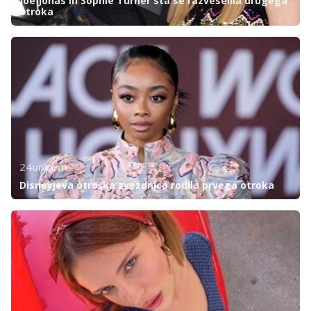
Joe Jonas in Sophie Turner sta se razveselila drugega
otroka
24ur.com
Disneyjeva otroška zvezdnica rodila prvega otroka