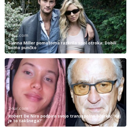
24ur.com
Sienna Miller pomotoma razkrila spol otroka: Dobili
bomo punčko
24ur.com
Robert De Niro podpira svojo transspolno hčerko: 'Kaj
je to takšnega?'