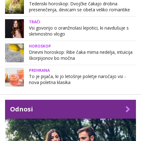
Tedenski horoskop: Dvojčke čakajo drobna
presenečenja, devicam se obeta veliko romantike
TRAČI
Vsi govorijo o oranžnolasi lepotici, ki navdušuje s
skrivnostno vlogo
HOROSKOP
Dnevni horoskop: Ribe čaka mirna nedelja, intuicija
škorpijonov bo močna
PREHRANA
To je pijača, ki jo letošnje poletje naročajo vsi -
nova poletna klasika
Odnosi