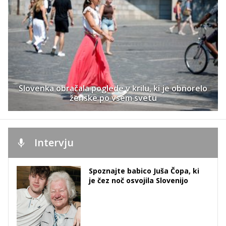
Slovenka obračala poglede v krilu, ki je obnorelo
ženske po vsem svetu
Intervju
Spoznajte babico Juša Čopa, ki
je čez noč osvojila Slovenijo