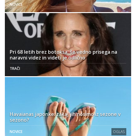
NOVICE
Pri 68 letih brez botoksa: še vedno prisega na
naravni videz in videti je odlično
TRAČI
Havaianas japonke: zakaj jih nosimo iz sezone v
sezono?
NOVICE
OGLAS