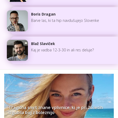
Boris Dragan
Barve las, ki ta hip navdušujejo Slovenke
Blaž Slaviček
Kaj je vadba 12-3-30 in ali res deluje?
Tragična smrt znane vplivnice, ki je pri 26 letih
izgubila boj z boleznijo