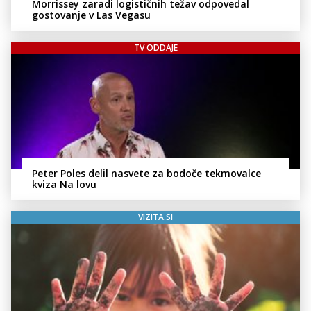
Morrissey zaradi logističnih težav odpovedal
gostovanje v Las Vegasu
TV ODDAJE
Peter Poles delil nasvete za bodoče tekmovalce
kviza Na lovu
VIZITA.SI