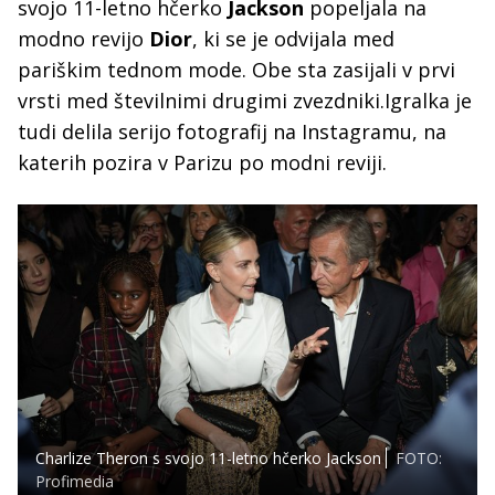
svojo 11-letno hčerko
Jackson
popeljala na
modno revijo
Dior
, ki se je odvijala med
pariškim tednom mode. Obe sta zasijali v prvi
vrsti med številnimi drugimi zvezdniki.Igralka je
tudi delila serijo fotografij na Instagramu, na
katerih pozira v Parizu po modni reviji.
Charlize Theron s svojo 11-letno hčerko Jackson
FOTO:
Profimedia