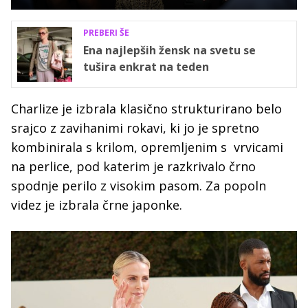
PREBERI ŠE
Ena najlepših žensk na svetu se
tušira enkrat na teden
Charlize je izbrala klasično strukturirano belo
srajco z zavihanimi rokavi, ki jo je spretno
kombinirala s krilom, opremljenim s vrvicami
na perlice, pod katerim je razkrivalo črno
spodnje perilo z visokim pasom. Za popoln
videz je izbrala črne japonke.