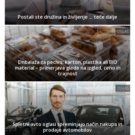
Postali ste družina in življenje ... teče dalje
OGLAS
Embalaža za pecivo: karton, plastika ali BIO
material – primerjava glede na izgled, ceno in
trajnost
OGLAS
Spletni avto oglasi spreminjajo način nakupa in
prodaje avtomobilov