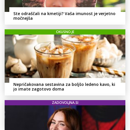
Ste odraščali na kmetiji? Vaša imunost je verjetno
močnejša
OKUSNO.JE
Nepričakovana sestavina za boljšo ledeno kavo, ki
jo imate zagotovo doma
ZADOVOLJNA.SI