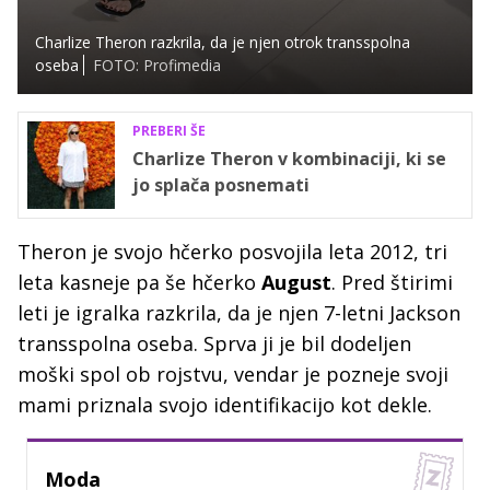
Charlize Theron razkrila, da je njen otrok transspolna
oseba
FOTO: Profimedia
PREBERI ŠE
Charlize Theron v kombinaciji, ki se
jo splača posnemati
Theron je svojo hčerko posvojila leta 2012, tri
leta kasneje pa še hčerko
August
. Pred štirimi
leti je igralka razkrila, da je njen 7-letni Jackson
transspolna oseba. Sprva ji je bil dodeljen
moški spol ob rojstvu, vendar je pozneje svoji
mami priznala svojo identifikacijo kot dekle.
Moda