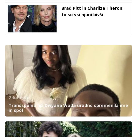
Brad Pitt in Charlize Theron:
to so vsi njuni bivši
24ur.com
Transspolna hči Dwyana Wada uradno spremenila ime
in spol