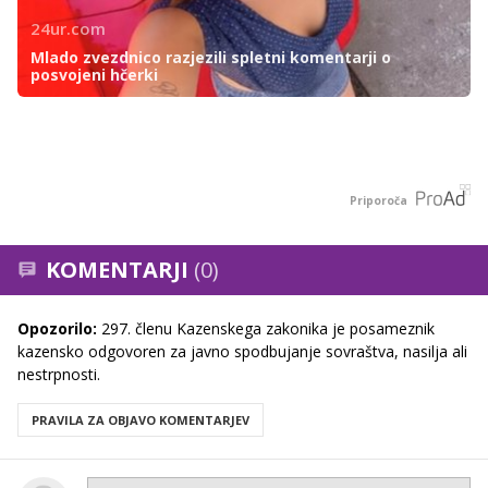
24ur.com
Mlado zvezdnico razjezili spletni komentarji o
posvojeni hčerki
Priporoča
KOMENTARJI
(0)
Opozorilo:
297. členu Kazenskega zakonika je posameznik
kazensko odgovoren za javno spodbujanje sovraštva, nasilja ali
nestrpnosti.
PRAVILA ZA OBJAVO KOMENTARJEV