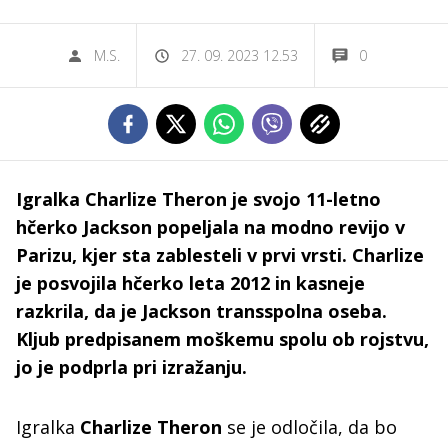
M.S.
27. 09. 2023 12.53
0
Igralka Charlize Theron je svojo 11-letno
hčerko Jackson popeljala na modno revijo v
Parizu, kjer sta zablesteli v prvi vrsti. Charlize
je posvojila hčerko leta 2012 in kasneje
razkrila, da je Jackson transspolna oseba.
Kljub predpisanem moškemu spolu ob rojstvu,
jo je podprla pri izražanju.
Igralka
Charlize Theron
se je odločila, da bo