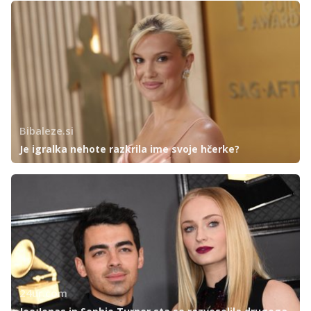
Bibaleze.si
Je igralka nehote razkrila ime svoje hčerke?
24ur.com