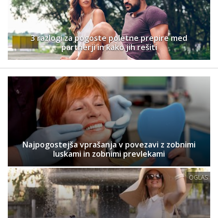
3 razlogi za pogoste poletne prepire med
partnerji in kako jih rešiti
Najpogostejša vprašanja v povezavi z zobnimi
luskami in zobnimi prevlekami
OGLAS