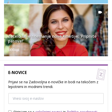
Začelo se je snemanje nove Kmetije: 'Pripnite
pasove!'
ODDAJE
E-NOVICE
Prijavi se na Zadovoljna e-novičke in bodi na tekočem z
lepotnimi in modnimi trendi.
Strinjam se s
splošnimi pogoji
in
Politiko zasebnosti
.