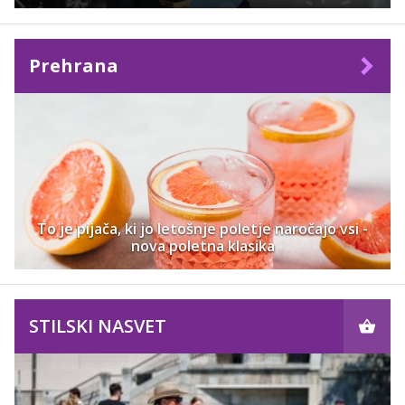
Prehrana
To je pijača, ki jo letošnje poletje naročajo vsi -
nova poletna klasika
STILSKI NASVET