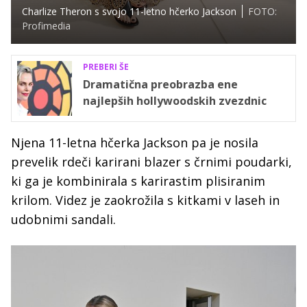
Charlize Theron s svojo 11-letno hčerko Jackson
FOTO:
Profimedia
PREBERI ŠE
Dramatična preobrazba ene
najlepših hollywoodskih zvezdnic
Njena 11-letna hčerka Jackson pa je nosila
prevelik rdeči karirani blazer s črnimi poudarki,
ki ga je kombinirala s karirastim plisiranim
krilom. Videz je zaokrožila s kitkami v laseh in
udobnimi sandali.