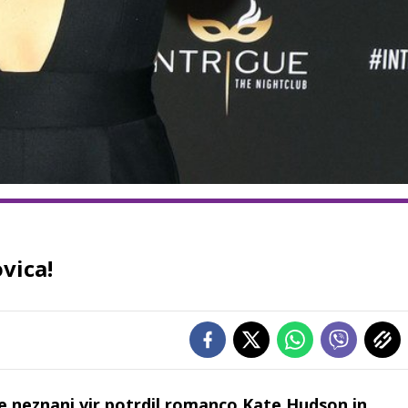
ovica!
je neznani vir potrdil romanco Kate Hudson in