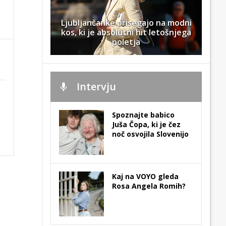
Ljubljančanke prisegajo na modni
kos, ki je absolutni hit letošnjega
poletja
Intervju
.
Spoznajte babico
Juša Čopa, ki je čez
noč osvojila Slovenijo
Kaj na VOYO gleda
Rosa Angela Romih?