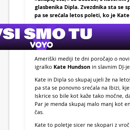
glasbenika Dipla. Zvezdnika sta se 
pa se srećala letos poleti, ko je Kate
Ameriški mediji te dni poročajo o novi
igralko
Kate Hundson
in slavnim DJ-
Kate in Dipla so skupaj ujeli že na l
pa sta se ponovno srećala na Ibizi, kjer
Iskrice so bile kot kaže tako močne, da 
Par je menda skupaj malo manj kot en
čas.
Kate to poletje sicer ne skopari z vroč