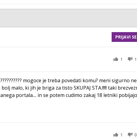
PRIJAVI SE
1
1
????????????? mogoce je treba povedati komu? meni sigurno ne
bolj malo, ki jih je briga za tisto SKUPAJ STA.!!!!! taki brezvez
ranega portala.... in se potem cudimo zakaj 18 letniki pobijaj
1
0