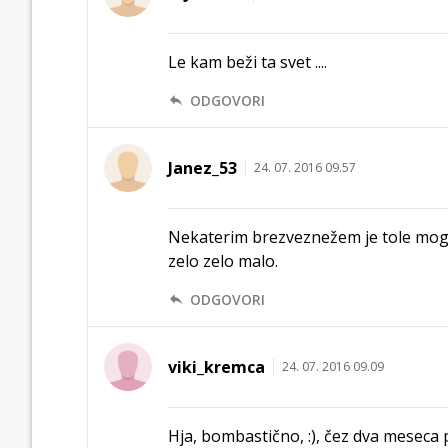
Le kam beži ta svet ....
ODGOVORI
Janez_53
24. 07. 2016 09.57
Nekaterim brezveznežem je tole mogoč
zelo zelo malo.
ODGOVORI
viki_kremca
24. 07. 2016 09.09
Hja, bombastično, :), čez dva meseca p