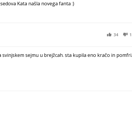
sosedova Kata našla novega fanta :)
34
1
na svinjskem sejmu u brejžcah. sta kupila eno kračo in pomfri