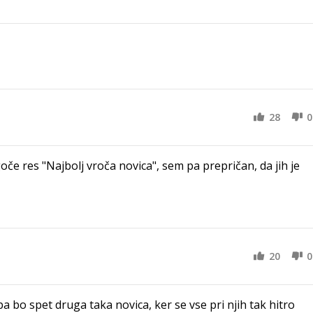
28
0
e res "Najbolj vroča novica", sem pa prepričan, da jih je
20
0
a bo spet druga taka novica, ker se vse pri njih tak hitro