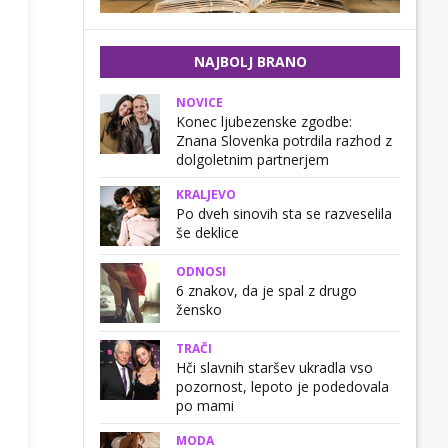
NAJBOLJ BRANO
NOVICE
Konec ljubezenske zgodbe:
Znana Slovenka potrdila razhod z
dolgoletnim partnerjem
KRALJEVO
Po dveh sinovih sta se razveselila
še deklice
ODNOSI
6 znakov, da je spal z drugo
žensko
TRAČI
Hči slavnih staršev ukradla vso
pozornost, lepoto je podedovala
po mami
MODA