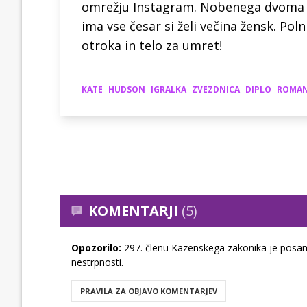
omrežju Instagram. Nobenega dvoma ni,
ima vse česar si želi večina žensk. Po
otroka in telo za umret!
KATE
HUDSON
IGRALKA
ZVEZDNICA
DIPLO
ROMA
KOMENTARJI
(5)
Opozorilo:
297. členu Kazenskega zakonika je posam
nestrpnosti.
PRAVILA ZA OBJAVO KOMENTARJEV