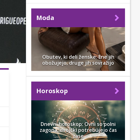
Moda
Obutev, ki deli ženske: Ene jih
obožujejo, druge jih sovražijo
Horoskop
Dnevni horoskop: Ovni so polni
zagona, dvojčki potrebujejo čas
zase