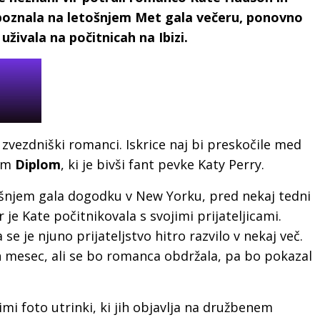
spoznala na letošnjem Met gala večeru, ponovno
 uživala na počitnicah na Ibizi.
 zvezdniški romanci. Iskrice naj bi preskočile med
jem
Diplom
, ki je bivši fant pevke Katy Perry.
etošnjem gala dogodku v New Yorku, pred nekaj tedni
 je Kate počitnikovala s svojimi prijateljicami.
se je njuno prijateljstvo hitro razvilo v nekaj več.
 mesec, ali se bo romanca obdržala, pa bo pokazal
imi foto utrinki, ki jih objavlja na družbenem