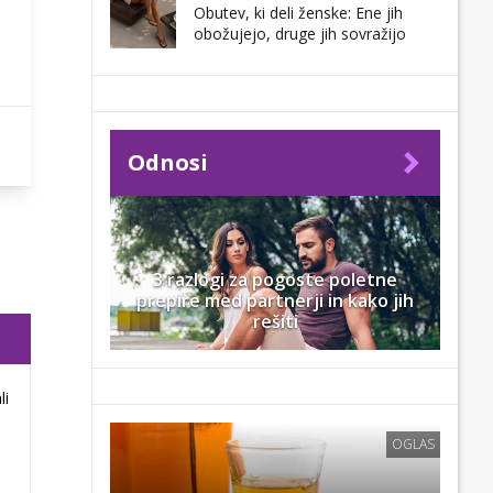
Obutev, ki deli ženske: Ene jih
obožujejo, druge jih sovražijo
Odnosi
3 razlogi za pogoste poletne
prepire med partnerji in kako jih
rešiti
li
OGLAS