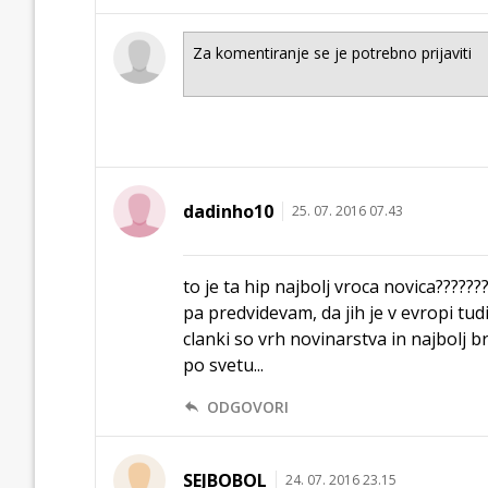
dadinho10
25. 07. 2016 07.43
to je ta hip najbolj vroca novica????
pa predvidevam, da jih je v evropi tudi 
clanki so vrh novinarstva in najbolj b
po svetu...
ODGOVORI
SEJBOBOL
24. 07. 2016 23.15