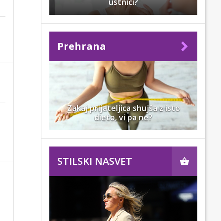
ustnici?
Prehrana
Zakaj prijateljica shujša z isto
dieto, vi pa ne?
STILSKI NASVET