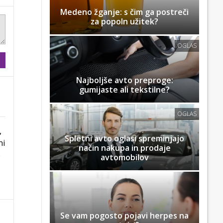
Medeno žganje: s čim ga postreči
za popoln užitek?
OGLAS
Najboljše avto preproge:
gumijaste ali tekstilne?
OGLAS
,
Spletni avto oglasi spreminjajo
ni
način nakupa in prodaje
o
avtomobilov
Se vam pogosto pojavi herpes na