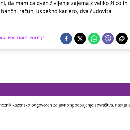
 da mamica dveh življenje zajema z veliko žlico in
ln bančni račun, uspešno kariero, dva čudovita
NCA
POCITNICE
POLETJE
eznik kazensko odgovoren za javno spodbujanje sovraštva, nasilja a