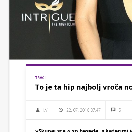
TRAČI
To je ta hip najbolj vroča n
J.V.
22. 07. 2016 07.47
5
»Skupaj sta,« so besede, s katerimi 