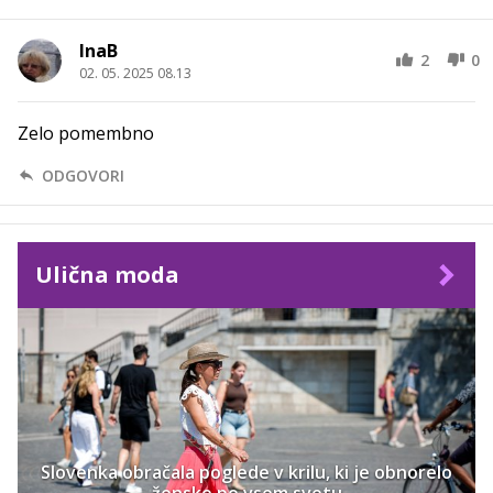
InaB
2
0
02. 05. 2025 08.13
Zelo pomembno
ODGOVORI
Ulična moda
Slovenka obračala poglede v krilu, ki je obnorelo
ženske po vsem svetu