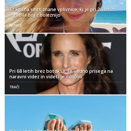
Tragična smrt znane vplivnice, ki je pri 26 letih
izgubila boj z boleznijo
NOVICE
Pri 68 letih brez botoksa: še vedno prisega na
naravni videz in videti je odlično
TRAČI
Havaianas japonke: zakaj jih nosimo iz sezone v