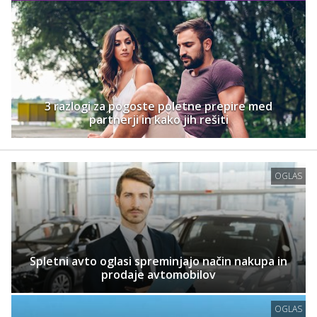
3 razlogi za pogoste poletne prepire med
partnerji in kako jih rešiti
OGLAS
Spletni avto oglasi spreminjajo način nakupa in
prodaje avtomobilov
OGLAS