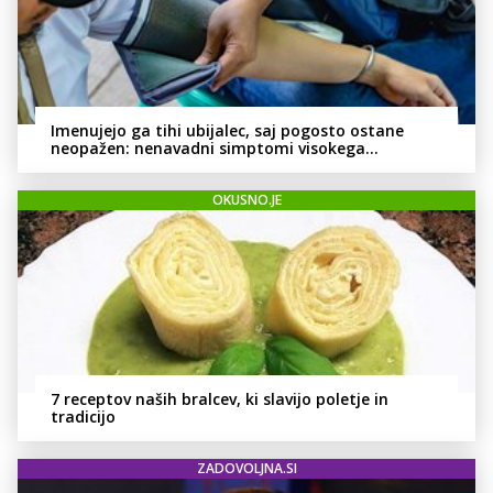
Imenujejo ga tihi ubijalec, saj pogosto ostane
neopažen: nenavadni simptomi visokega
holesterola
OKUSNO.JE
7 receptov naših bralcev, ki slavijo poletje in
tradicijo
ZADOVOLJNA.SI