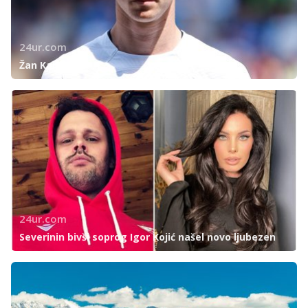
24ur.com
Žan Karničnik
24ur.com
Severinin bivši soprog Igor Kojić našel novo ljubezen