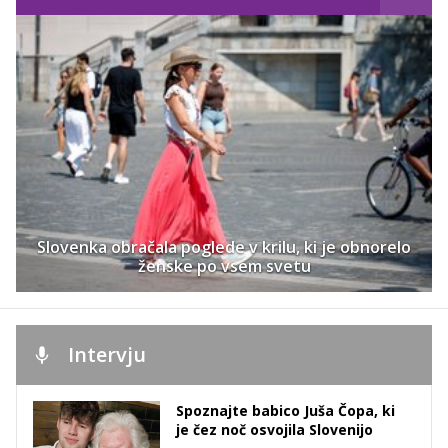
Slovenka obračala poglede v krilu, ki je obnorelo
ženske po vsem svetu
Intervju
Spoznajte babico Juša Čopa, ki
je čez noč osvojila Slovenijo