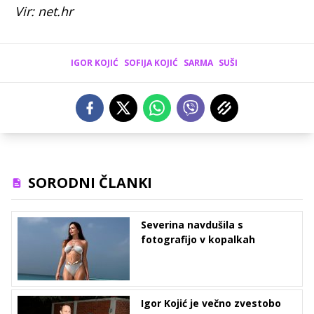
Vir: net.hr
IGOR KOJIĆ
SOFIJA KOJIĆ
SARMA
SUŠI
SORODNI ČLANKI
Severina navdušila s
fotografijo v kopalkah
Igor Kojić je večno zvestobo