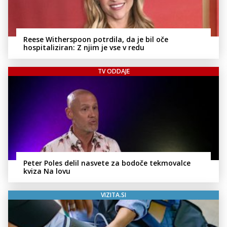
Reese Witherspoon potrdila, da je bil oče
hospitaliziran: Z njim je vse v redu
TV ODDAJE
Peter Poles delil nasvete za bodoče tekmovalce
kviza Na lovu
VIZITA.SI