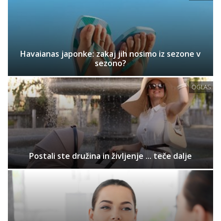
Havaianas japonke: zakaj jih nosimo iz sezone v
sezono?
OGLAS
Postali ste družina in življenje ... teče dalje