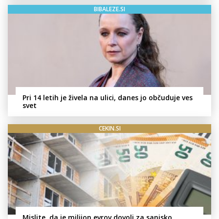
BIBALEZE.SI
Pri 14 letih je živela na ulici, danes jo občuduje ves
svet
CEKIN.SI
Mislite, da je milijon evrov dovolj za sanjsko