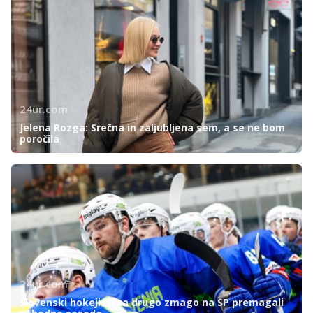
24ur.com
Jelena Rozga: Srečna in zaljubljena sem, a se ne bom
poročila
24ur.com
Slovenski hokejisti za drugo zmago na SP premagali