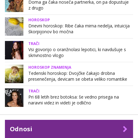
Doma ga čaka noseča partnerka, on pa dopustuje
z drugo
HOROSKOP
Dnevni horoskop: Ribe čaka mirna nedelja, intuicija
škorpijonov bo močna
TRAČI
Vsi govorijo o oranžnolasi lepotici, ki navdušuje s
skrivnostno vlogo
HOROSKOP ZNAMENJA
Tedenski horoskop: Dvojčke čakajo drobna
presenečenja, devicam se obeta veliko romantike
TRAČI
Pri 68 letih brez botoksa: še vedno prisega na
naravni videz in videti je odlično
Odnosi