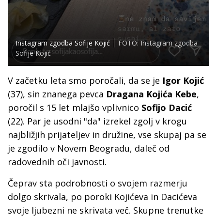
Instagram zgodba Sofije Kojić
FOTO: Instagram zgodba
Sofije Kojić
V začetku leta smo poročali, da se je
Igor Kojić
(37), sin znanega pevca
Dragana Kojića Kebe
,
poročil s 15 let mlajšo vplivnico
Sofijo Dacić
(22). Par je usodni "da" izrekel zgolj v krogu
najbližjih prijateljev in družine, vse skupaj pa se
je zgodilo v Novem Beogradu, daleč od
radovednih oči javnosti.
Čeprav sta podrobnosti o svojem razmerju
dolgo skrivala, po poroki Kojićeva in Dacićeva
svoje ljubezni ne skrivata več. Skupne trenutke