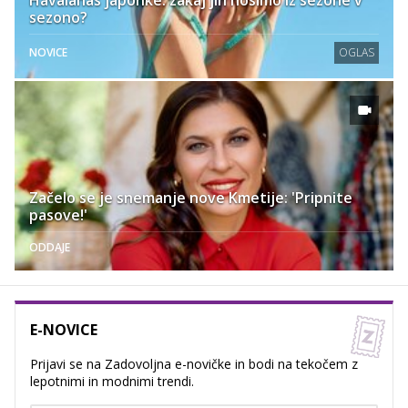
sezono?
NOVICE
OGLAS
Začelo se je snemanje nove Kmetije: 'Pripnite
pasove!'
ODDAJE
E-NOVICE
Prijavi se na Zadovoljna e-novičke in bodi na tekočem z
lepotnimi in modnimi trendi.