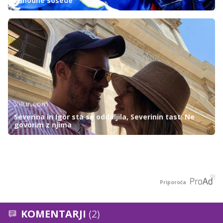
zahodne sosede
24ur.com
Severina in Igor sta se oddaljila, Severinin tast: Ne
govorim z njima
Priporoča
KOMENTARJI
(2)