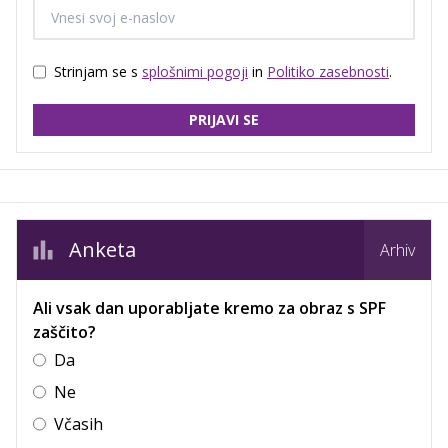
Strinjam se s
splošnimi pogoji
in
Politiko zasebnosti
.
PRIJAVI SE
Anketa
Arhiv
Ali vsak dan uporabljate kremo za obraz s SPF
zaščito?
Da
Ne
Včasih