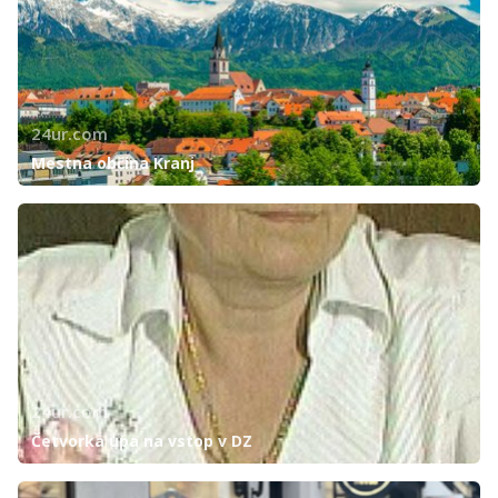
24ur.com
Mestna občina Kranj
24ur.com
Četvorka upa na vstop v DZ