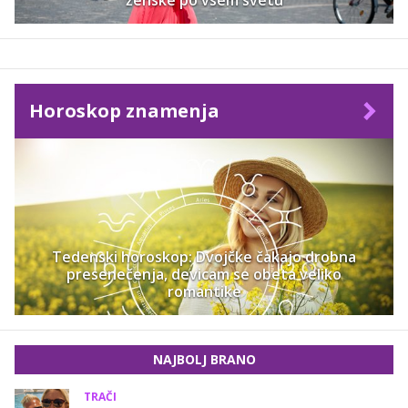
Horoskop znamenja
Tedenski horoskop: Dvojčke čakajo drobna
presenečenja, devicam se obeta veliko
romantike
NAJBOLJ BRANO
TRAČI