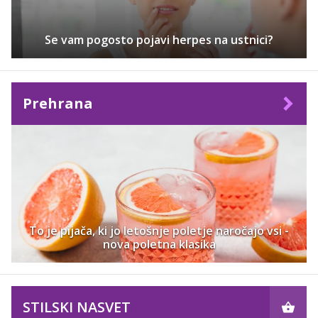
Se vam pogosto pojavi herpes na ustnici?
Prehrana
To je pijača, ki jo letošnje poletje naročajo vsi -
nova poletna klasika
STILSKI NASVET