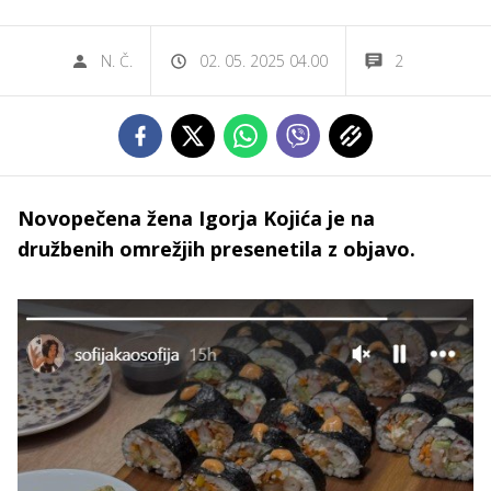
N. Č.
02. 05. 2025 04.00
2
Novopečena žena Igorja Kojića je na
družbenih omrežjih presenetila z objavo.