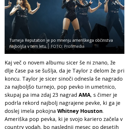
Turneja Reputation je po mnenju ameriškega občinstva
najboljša v tem letu.
FOTO: Profimedia
Kaj več o novem albumu sicer še ni znano, že
dlje čase pa se šušlja, da je Taylor z delom že pri
koncu. Taylor je sicer sinoči odnesla še nagrado
za najboljšo turnejo, pop pevko in umetnico,
skupaj pa ima zdaj 23 nagrad
AMA
, s čimer je
podrla rekord najbolj nagrajene pevke, ki ga je
doslej imela pokojna
Whitney Houston
.
Ameriška pop pevka, ki je svojo kariero začela v
country vodah, bo naslednji mesec po desetih