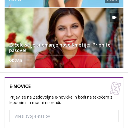
Začelo se je snemanje nove Kmetije: 'Pripnite
pasove!'
ODDAJE
E-NOVICE
Prijavi se na Zadovoljna e-novičke in bodi na tekočem z
lepotnimi in modnimi trendi.