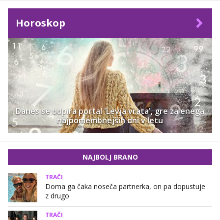
Horoskop
Danes se odpira portal 'Levja vrata', gre za enega
najpomembnejših dni v letu
NAJBOLJ BRANO
TRAČI
Doma ga čaka noseča partnerka, on pa dopustuje
z drugo
TRAČI