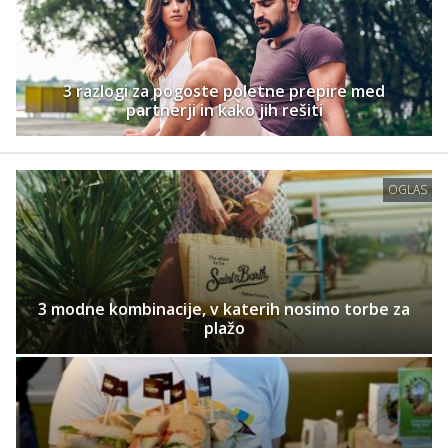
3 razlogi za pogoste poletne prepire med
partnerji in kako jih rešiti
OGLAS
3 modne kombinacije, v katerih nosimo torbe za
plažo