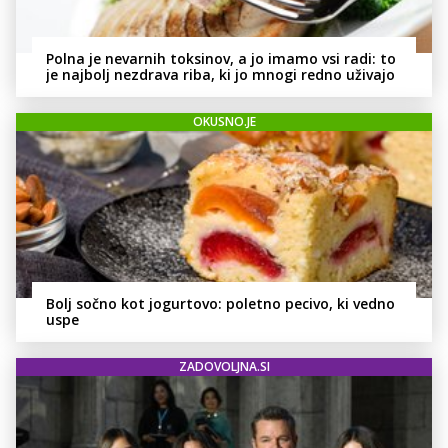
Polna je nevarnih toksinov, a jo imamo vsi radi: to
je najbolj nezdrava riba, ki jo mnogi redno uživajo
OKUSNO.JE
Bolj sočno kot jogurtovo: poletno pecivo, ki vedno
uspe
ZADOVOLJNA.SI