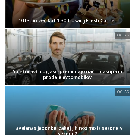
10 let in več kot 1.300 lokacij Fresh Corner
OGLAS
Spletni avto oglasi spreminjajo način nakupa in
prodaje avtomobilov
OGLAS
Havaianas japonke: zakaj jih nosimo iz sezone v
sezono?