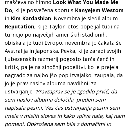
maščevalno himno
Look What You Made Me
Do
, ki je posvečena sporu s
Kanyejem Westom
in
Kim Kardashian
. Novembra je sledil album
Reputation
, ki je Taylor letos popeljal tudi na
turnejo po največjih ameriških stadionih,
obiskala je tudi Evropo, novembra jo čakata še
Avstralija in Japonska. Pevka, ki je zaradi svojih
ljubezenskih razmerij pogosto tarča čenč in
kritik, pa je na sinočnji podelitvi, ko je prejela
nagrado za najboljšo pop izvajalko, zaupala, da
jo je prav naslov albuma navdihnil za
ustvarjanje:
’Pravzaprav se je zgodilo prvič, da
sem naslov albuma določila, preden sem
napisala pesmi. Ves čas ustvarjanja pesmi sem
imela v mislih sloves in kako vpliva nate, kaj nam
pomeni. Obkrožena sem bila z domačimi in