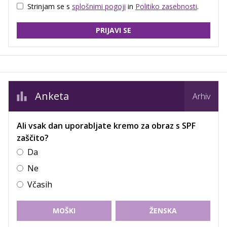
Strinjam se s
splošnimi pogoji
in
Politiko zasebnosti
.
PRIJAVI SE
Anketa
Arhiv
Ali vsak dan uporabljate kremo za obraz s SPF
zaščito?
Da
Ne
Včasih
MOŠKI
ŽENSKA