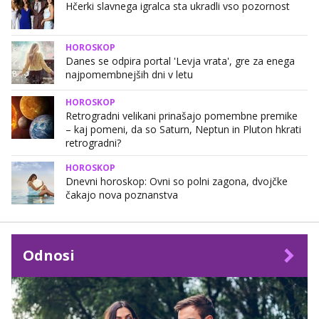
Hčerki slavnega igralca sta ukradli vso pozornost
HOROSKOP
Danes se odpira portal 'Levja vrata', gre za enega
najpomembnejših dni v letu
HOROSKOP
Retrogradni velikani prinašajo pomembne premike
– kaj pomeni, da so Saturn, Neptun in Pluton hkrati
retrogradni?
HOROSKOP
Dnevni horoskop: Ovni so polni zagona, dvojčke
čakajo nova poznanstva
Odnosi