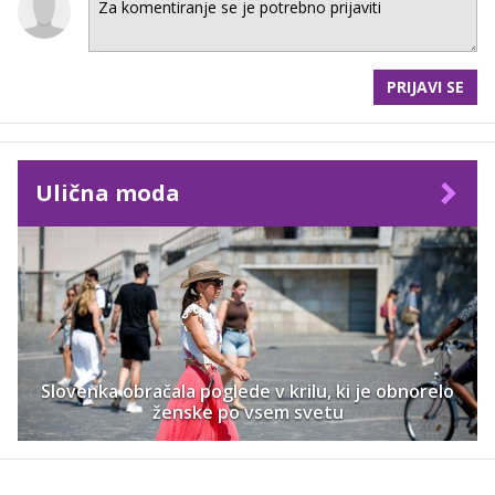
PRIJAVI SE
Ulična moda
Slovenka obračala poglede v krilu, ki je obnorelo
ženske po vsem svetu