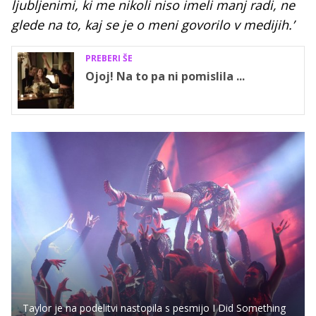
ljubljenimi, ki me nikoli niso imeli manj radi, ne
glede na to, kaj se je o meni govorilo v medijih.’
PREBERI ŠE
Ojoj! Na to pa ni pomislila ...
Taylor je na podelitvi nastopila s pesmijo I Did Something