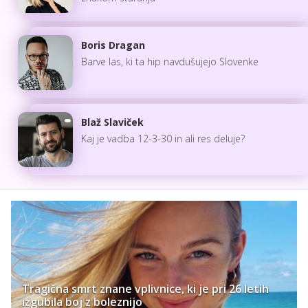
Boris Dragan
Barve las, ki ta hip navdušujejo Slovenke
Blaž Slaviček
Kaj je vadba 12-3-30 in ali res deluje?
Tragična smrt znane vplivnice, ki je pri 26 letih
izgubila boj z boleznijo