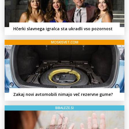
Hčerki slavnega igralca sta ukradli vso pozornost
MOSKISVET.COM
Zakaj novi avtomobili nimajo več rezervne gume?
BIBALEZE.SI