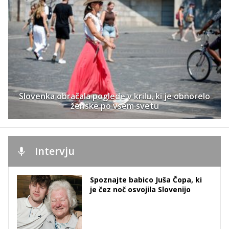
Slovenka obračala poglede v krilu, ki je obnorelo
ženske po vsem svetu
Intervju
Spoznajte babico Juša Čopa, ki
je čez noč osvojila Slovenijo