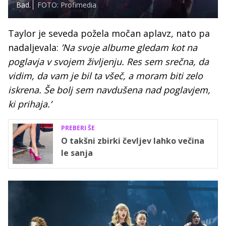
Bad.
FOTO: Profimedia
Taylor je seveda požela močan aplavz, nato pa
nadaljevala:
’Na svoje albume gledam kot na
poglavja v svojem življenju. Res sem srečna, da
vidim, da vam je bil ta všeč, a moram biti zelo
iskrena. Še bolj sem navdušena nad poglavjem,
ki prihaja.’
PREBERI ŠE
O takšni zbirki čevljev lahko večina
le sanja