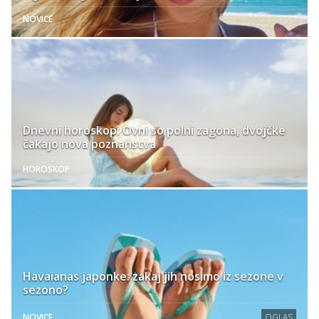
NOVICE
Dnevni horoskop: Ovni so polni zagona, dvojčke
čakajo nova poznanstva
HOROSKOP
Havaianas japonke: zakaj jih nosimo iz sezone v
sezono?
NOVICE
OGLAS