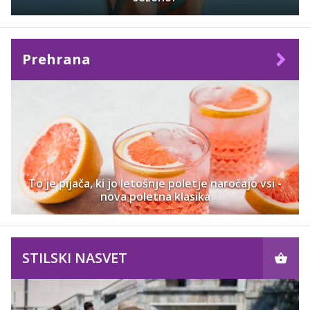
Prehrana
To je pijača, ki jo letošnje poletje naročajo vsi -
nova poletna klasika
STILSKI NASVET