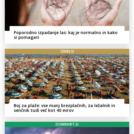
Poporodno izpadanje las: kaj je normalno in kako
si pomagati
CEKIN.SI
Boj za plaže: vse manj brezplačnih, za ležalnik in
senčnik tudi več kot 40 evrov
DOMINVRT.SI