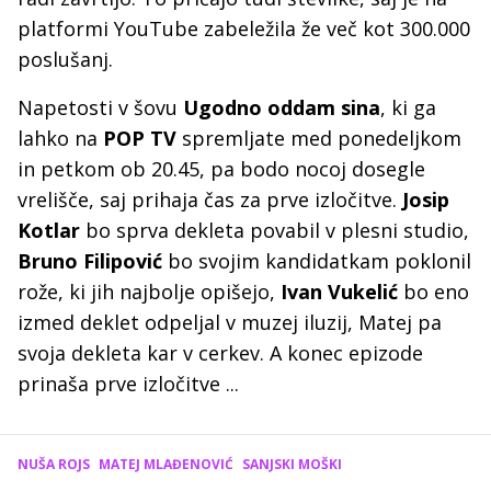
platformi YouTube zabeležila že več kot 300.000
poslušanj.
Napetosti v šovu
Ugodno oddam sina
, ki ga
lahko na
POP TV
spremljate med ponedeljkom
in petkom ob 20.45, pa bodo nocoj dosegle
vrelišče, saj prihaja čas za prve izločitve.
Josip
Kotlar
bo sprva dekleta povabil v plesni studio,
Bruno Filipović
bo svojim kandidatkam poklonil
rože, ki jih najbolje opišejo,
Ivan Vukelić
bo eno
izmed deklet odpeljal v muzej iluzij, Matej pa
svoja dekleta kar v cerkev. A konec epizode
prinaša prve izločitve ...
NUŠA ROJS
MATEJ MLAĐENOVIĆ
SANJSKI MOŠKI