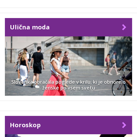
Ulična moda
Slovenka obračala poglede v krilu, ki je obnorelo
ženske po vsem svetu
Horoskop