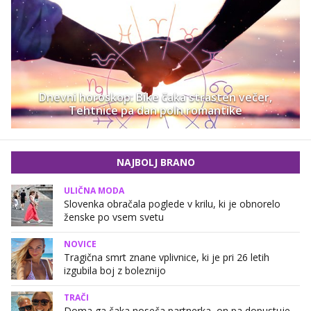
Dnevni horoskop: Bike čaka strasten večer,
Tehtnice pa dan poln romantike
NAJBOLJ BRANO
ULIČNA MODA
Slovenka obračala poglede v krilu, ki je obnorelo
ženske po vsem svetu
NOVICE
Tragična smrt znane vplivnice, ki je pri 26 letih
izgubila boj z boleznijo
TRAČI
Doma ga čaka noseča partnerka, on pa dopustuje