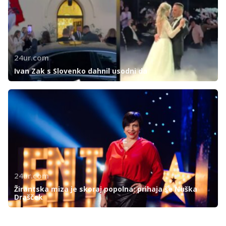
24ur.com
Ivan Zak s Slovenko dahnil usodni da
24ur.com
Žirantska miza je skoraj popolna: prihaja še Nuška
Drašček