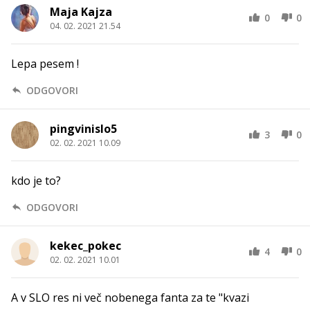
Maja Kajza
0
0
04. 02. 2021 21.54
Lepa pesem !
ODGOVORI
pingvinislo5
3
0
02. 02. 2021 10.09
kdo je to?
ODGOVORI
kekec_pokec
4
0
02. 02. 2021 10.01
A v SLO res ni več nobenega fanta za te "kvazi