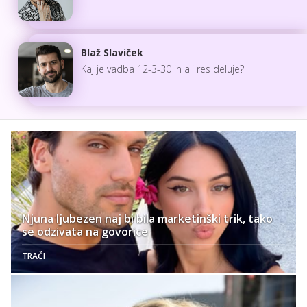
Blaž Slaviček
Kaj je vadba 12-3-30 in ali res deluje?
Njuna ljubezen naj bi bila marketinški trik, tako
se odzivata na govorice
TRAČI