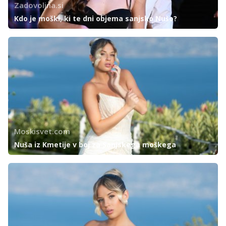
Zadovoljna.si
Kdo je moški, ki te dni objema sanjsko Nušo?
Moskisvet.com
Nuša iz Kmetije v boj za Sanjskega moškega