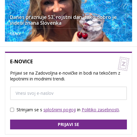
Danes praznuje 53. rojstni dan, tako dobro je
videti znana Slovenka
TRAČI
E-NOVICE
Prijavi se na Zadovoljna e-novičke in bodi na tekočem z
lepotnimi in modnimi trendi.
Strinjam se s
splošnimi pogoji
in
Politiko zasebnosti
.
PRIJAVI SE