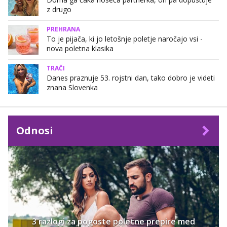
z drugo
PREHRANA
To je pijača, ki jo letošnje poletje naročajo vsi -
nova poletna klasika
TRAČI
Danes praznuje 53. rojstni dan, tako dobro je videti
znana Slovenka
Odnosi
3 razlogi za pogoste poletne prepire med