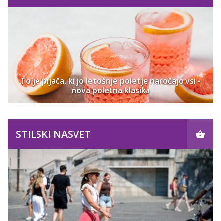
To je pijača, ki jo letošnje poletje naročajo vsi -
nova poletna klasika
STILSKI NASVET