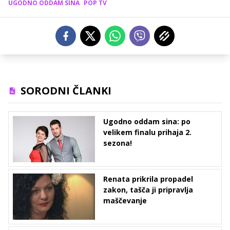
UGODNO ODDAM SINA
POP TV
SORODNI ČLANKI
Ugodno oddam sina: po
velikem finalu prihaja 2.
sezona!
Renata prikrila propadel
zakon, tašča ji pripravlja
maščevanje