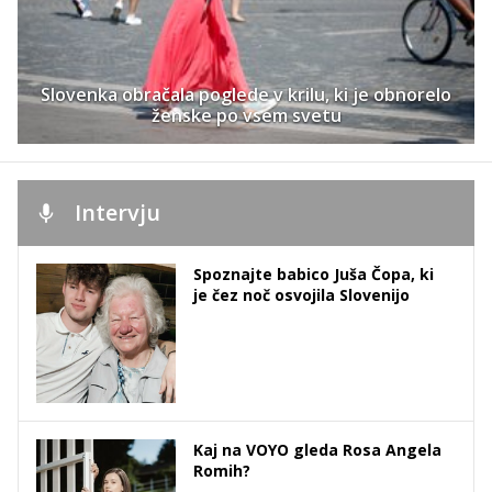
Slovenka obračala poglede v krilu, ki je obnorelo
ženske po vsem svetu
Intervju
Spoznajte babico Juša Čopa, ki
je čez noč osvojila Slovenijo
Kaj na VOYO gleda Rosa Angela
Romih?