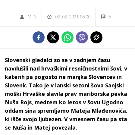
M. A.
02. 02. 2021 06.00
5
Slovenski gledalci so se v zadnjem času
navdušili nad hrvaškimi resničnostnimi šovi, v
katerih pa pogosto ne manjka Slovencev in
Slovenk. Tako je v lanski sezoni šova Sanjski
moški Hrvaške slavila prav mariborska pevka
Nuša Rojs, medtem ko letos v šovu Ugodno
oddam sina spremljamo Mateja Mlađenovića,
ki išče svojo ljubezen. V vmesnem času pa sta
se Nuša in Matej povezala.