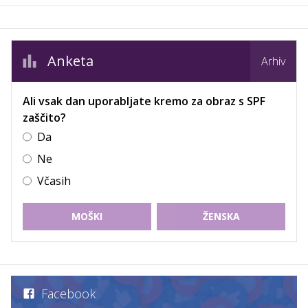
Anketa
Arhiv
Ali vsak dan uporabljate kremo za obraz s SPF
zaščito?
Da
Ne
Včasih
MOŠKI
ŽENSKA
Facebook