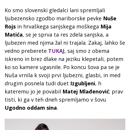
Ko smo slovenski gledalci lani spremljali
ljubezensko zgodbo mariborske pevke
Nuše
Rojs
in hrvaškega sanjskega moškega
Mija
Matića
, se je sprva ta res zdela sanjska, a
ljubezen med njima žal ni trajala. Zakaj, lahko še
vedno preberete
TUKAJ
, saj smo z obema
iskreno in brez dlake na jeziku klepetali, potem
ko so kamere ugasnile. Po koncu šova pa se je
Nuša vrnila k svoji prvi ljubezni, glasbi, in med
drugim posnela tudi duet
Izgubljeni
, h
kateremu jo je povabil
Matej Mlađenović
; prav
tisti, ki ga v teh dneh spremljamo v šovu
Ugodno oddam sina
.