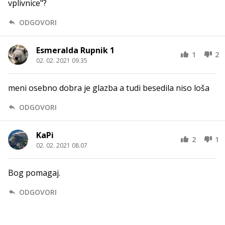
vplivnice"?
ODGOVORI
Esmeralda Rupnik 1
1
2
02. 02. 2021 09.35
meni osebno dobra je glazba a tudi besedila niso loša
ODGOVORI
KaPi
2
1
02. 02. 2021 08.07
Bog pomagaj.
ODGOVORI