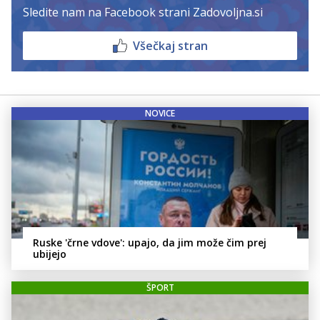
Sledite nam na Facebook strani Zadovoljna.si
Všečkaj stran
NOVICE
Ruske 'črne vdove': upajo, da jim može čim prej
ubijejo
ŠPORT