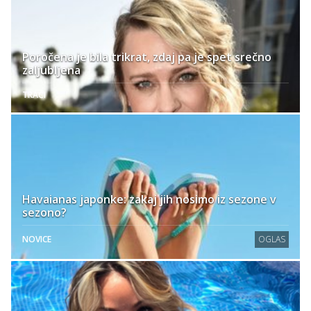
Poročena je bila trikrat, zdaj pa je spet srečno
zaljubljena
TRAČI
Havaianas japonke: zakaj jih nosimo iz sezone v
sezono?
NOVICE
OGLAS