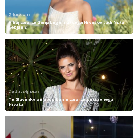
24ur.com
V boj za srce Sanjskega moškega Hrvaške tudi Nuša
Šebjanič
Zadovoljna.si
Te Slovenke se bodo borile za srce postavnega
Hrvata