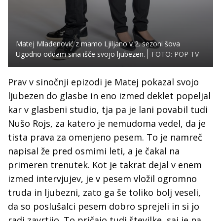
Matej Mlađenović z mamo Ljiljano v 2. sezoni šova
Ugodno oddam sina išče svojo ljubezen.
FOTO: POP TV
Prav v sinočnji epizodi je Matej pokazal svojo
ljubezen do glasbe in eno izmed deklet popeljal
kar v glasbeni studio, tja pa je lani povabil tudi
Nušo Rojs, za katero je nemudoma vedel, da je
tista prava za omenjeno pesem. To je namreč
napisal že pred osmimi leti, a je čakal na
primeren trenutek. Kot je takrat dejal v enem
izmed intervjujev, je v pesem vložil ogromno
truda in ljubezni, zato ga še toliko bolj veseli,
da so poslušalci pesem dobro sprejeli in si jo
radi zavrtijo. To pričajo tudi številke, saj je na