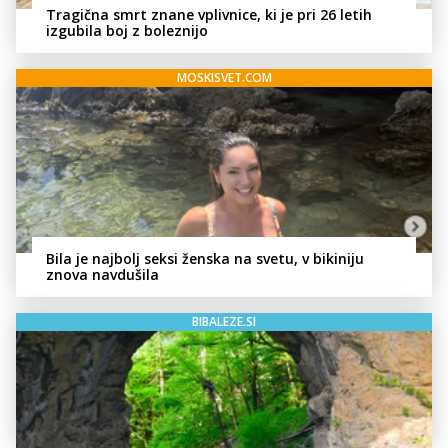
Tragična smrt znane vplivnice, ki je pri 26 letih
izgubila boj z boleznijo
MOSKISVET.COM
Bila je najbolj seksi ženska na svetu, v bikiniju
znova navdušila
BIBALEZE.SI