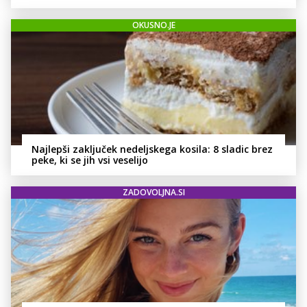
živila, ki ga imamo vsi radi
OKUSNO.JE
Najlepši zaključek nedeljskega kosila: 8 sladic brez
peke, ki se jih vsi veselijo
ZADOVOLJNA.SI