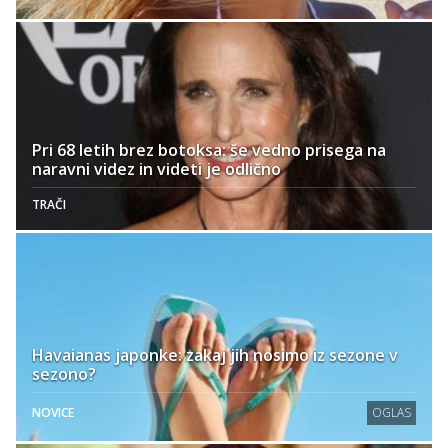
Pri 68 letih brez botoksa: še vedno prisega na
naravni videz in videti je odlično
TRAČI
Havaianas japonke: zakaj jih nosimo iz sezone v
sezono?
NOVICE
OGLAS