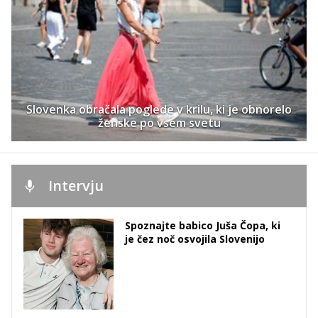
Slovenka obračala poglede v krilu, ki je obnorelo
ženske po vsem svetu
Intervju
Spoznajte babico Juša Čopa, ki
je čez noč osvojila Slovenijo