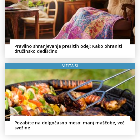
Pravilno shranjevanje prešitih odej: Kako ohraniti
družinsko dediščino
VIZITA.SI
Pozabite na dolgočasno meso: manj maščobe, več
svežine