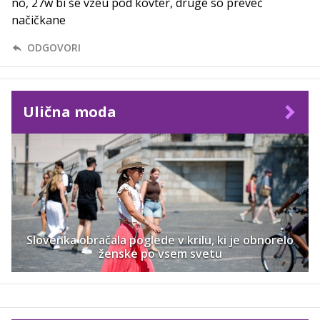
no, 27w bi še vzeu pod kovter, druge so preveč
načičkane
ODGOVORI
Ulična moda
Slovenka obračala poglede v krilu, ki je obnorelo
ženske po vsem svetu