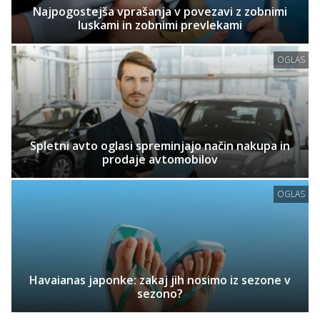
Najpogostejša vprašanja v povezavi z zobnimi
luskami in zobnimi prevlekami
OGLAS
Spletni avto oglasi spreminjajo način nakupa in
prodaje avtomobilov
OGLAS
Havaianas japonke: zakaj jih nosimo iz sezone v
sezono?