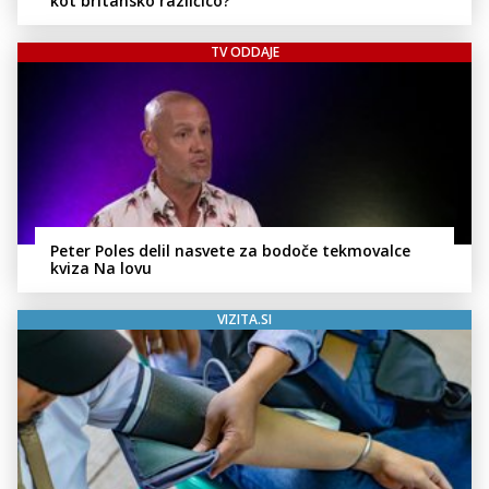
kot britansko različico?
TV ODDAJE
Peter Poles delil nasvete za bodoče tekmovalce
kviza Na lovu
VIZITA.SI