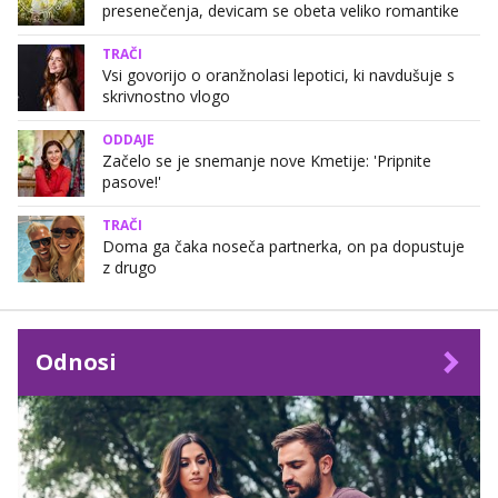
presenečenja, devicam se obeta veliko romantike
TRAČI
Vsi govorijo o oranžnolasi lepotici, ki navdušuje s
skrivnostno vlogo
ODDAJE
Začelo se je snemanje nove Kmetije: 'Pripnite
pasove!'
TRAČI
Doma ga čaka noseča partnerka, on pa dopustuje
z drugo
Odnosi