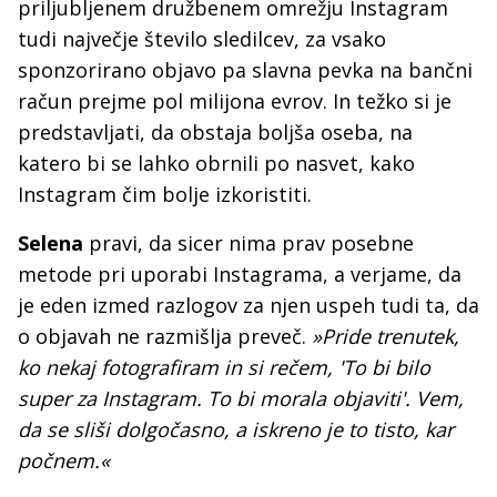
priljubljenem družbenem omrežju Instagram
tudi največje število sledilcev, za vsako
sponzorirano objavo pa slavna pevka na bančni
račun prejme pol milijona evrov. In težko si je
predstavljati, da obstaja boljša oseba, na
katero bi se lahko obrnili po nasvet, kako
Instagram čim bolje izkoristiti.
Selena
pravi, da sicer nima prav posebne
metode pri uporabi Instagrama, a verjame, da
je eden izmed razlogov za njen uspeh tudi ta, da
o objavah ne razmišlja preveč.
»Pride trenutek,
ko nekaj fotografiram in si rečem, 'To bi bilo
super za Instagram. To bi morala objaviti'. Vem,
da se sliši dolgočasno, a iskreno je to tisto, kar
počnem.«