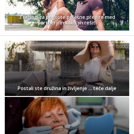
3 razlogi za pogoste poletne prepire med
partnerji in kako jih rešiti
OGLAS
Postali ste družina in življenje ... teče dalje