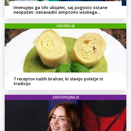
Imenujejo ga tihi ubijalec, saj pogosto ostane
neopažen: nenavadni simptomi visokega
holesterola
OKUSNO.JE
7 receptov naših bralcev, ki slavijo poletje in
tradicijo
ZADOVOLJNA.SI