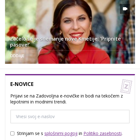
Začelo se je snemanje nove Kmetije: 'Pripnite
pasove!'
ODDAJE
E-NOVICE
Prijavi se na Zadovoljna e-novičke in bodi na tekočem z
lepotnimi in modnimi trendi.
Strinjam se s
splošnimi pogoji
in
Politiko zasebnosti
.