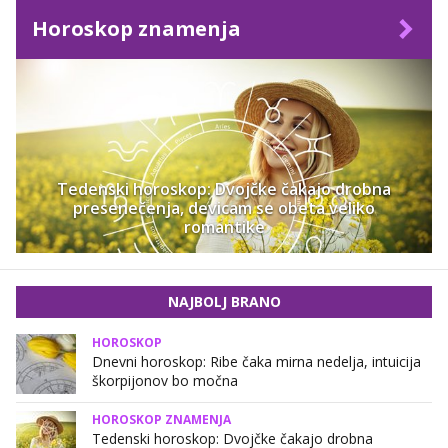
Horoskop znamenja
Tedenski horoskop: Dvojčke čakajo drobna
presenečenja, devicam se obeta veliko
romantike
NAJBOLJ BRANO
HOROSKOP
Dnevni horoskop: Ribe čaka mirna nedelja, intuicija
škorpijonov bo močna
HOROSKOP ZNAMENJA
Tedenski horoskop: Dvojčke čakajo drobna