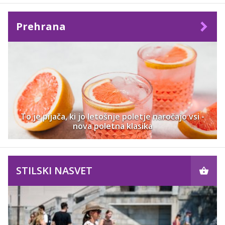
Prehrana
To je pijača, ki jo letošnje poletje naročajo vsi -
nova poletna klasika
STILSKI NASVET