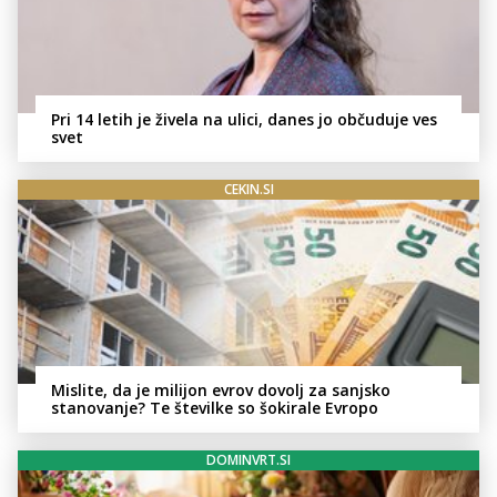
Pri 14 letih je živela na ulici, danes jo občuduje ves
svet
CEKIN.SI
Mislite, da je milijon evrov dovolj za sanjsko
stanovanje? Te številke so šokirale Evropo
DOMINVRT.SI