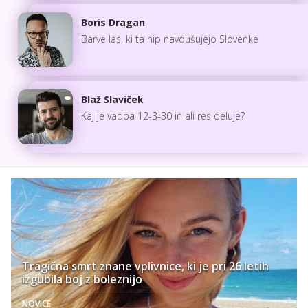
Boris Dragan
Barve las, ki ta hip navdušujejo Slovenke
Blaž Slaviček
Kaj je vadba 12-3-30 in ali res deluje?
Tragična smrt znane vplivnice, ki je pri 26 letih
izgubila boj z boleznijo
NOVICE