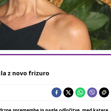
la z novo frizuro
 drzne spremembe in nagle odločitve, med katere