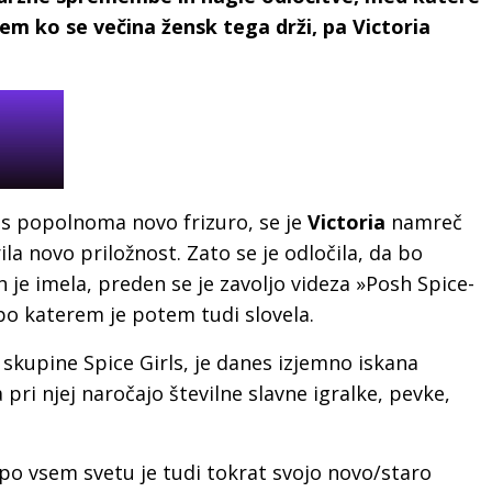
m ko se večina žensk tega drži, pa Victoria
 s popolnoma novo frizuro, se je
Victoria
namreč
rila novo priložnost. Zato se je odločila, da bo
ih je imela, preden se je zavoljo videza »Posh Spice-
 po katerem je potem tudi slovela.
skupine Spice Girls, je danes izjemno iskana
ri njej naročajo številne slavne igralke, pevke,
o vsem svetu je tudi tokrat svojo novo/staro