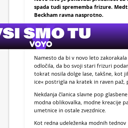
spada tudi sprememba frizure. Medte
Beckham ravna nasprotno.
Namesto da bi v novo leto zakorakala
odločila, da bo svoji stari frizuri poda
tokrat nosila dolge lase, takšne, kot j
ice« postrigla na kratek in raven paž,
Nekdanja članica slavne pop glasbene 
modna oblikovalka, modne kreacije pa p
umetnice in ostale zvezdnice.
Kot redna udeleženka modnih tednov p