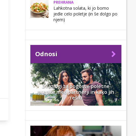
PREHRANA
Lahkotna solata, ki jo bomo
jedle celo poletje (in še dolgo po
njem)
Odnosi
3 razlogi za pogoste poletne
prepire med partnerji in kako jih
rešiti