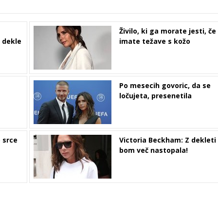
Živilo, ki ga morate jesti, če
o dekle
imate težave s kožo
Po mesecih govoric, da se
ločujeta, presenetila
o srce
Victoria Beckham: Z dekleti
bom več nastopala!