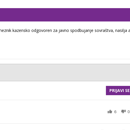
eznik kazensko odgovoren za javno spodbujanje sovraštva, nasilja a
PRIJAVI SE
6
0