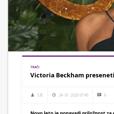
TRAČI
Victoria Beckham preseneti
S.B.
24. 01. 2020 07.45
6
Novo leto je ponavadi priložnost za