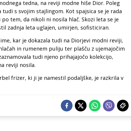
 modnega tedna, na reviji modne hiše Dior. Poleg
 tudi s svojim stajlingom. Kot spajsica se je rada
 po tem, da nikoli ni nosila hlač. Skozi leta se je
il zadnja leta uglajen, umirjen, sofisticiran.
ime, kar je dokazala tudi na Diorjevi modni reviji,
 hlačah in rumenem puliju ter plašču z ujemajočim
zaznamovala tudi njeno prihajajočo kolekcijo,
na reviji nosila.
el frizer, ki ji je namestil podaljške, je razkrila v