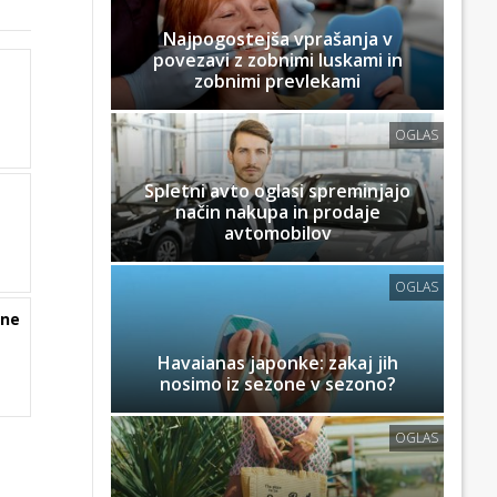
Najpogostejša vprašanja v
povezavi z zobnimi luskami in
zobnimi prevlekami
OGLAS
Spletni avto oglasi spreminjajo
način nakupa in prodaje
avtomobilov
OGLAS
 ne
Havaianas japonke: zakaj jih
nosimo iz sezone v sezono?
OGLAS