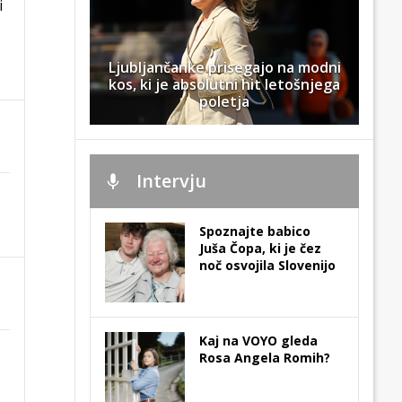
i
Ljubljančanke prisegajo na modni
kos, ki je absolutni hit letošnjega
poletja
Intervju
Spoznajte babico
Juša Čopa, ki je čez
noč osvojila Slovenijo
Kaj na VOYO gleda
Rosa Angela Romih?