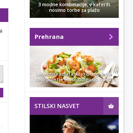
3 modne kombinacije, v katerih
nosimo torbe za plažo
li
Prehrana
Lahkotna solata, ki jo bomo jedle
celo poletje (in še dolgo po njem)
STILSKI NASVET