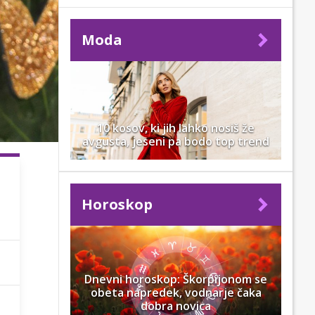
Moda
10 kosov, ki jih lahko nosiš že
avgusta, jeseni pa bodo top trend
Horoskop
Dnevni horoskop: Škorpijonom se
obeta napredek, vodnarje čaka
dobra novica