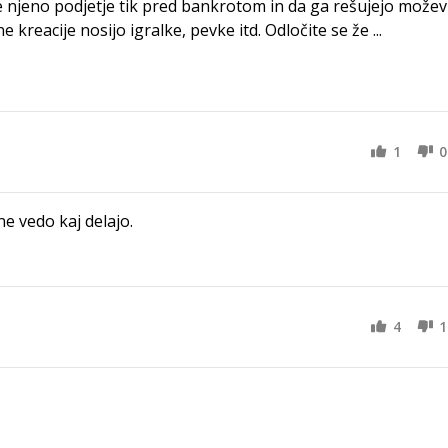
je njeno podjetje tik pred bankrotom in da ga rešujejo možev
e kreacije nosijo igralke, pevke itd. Odločite se že ...
1
0
e vedo kaj delajo.
4
1