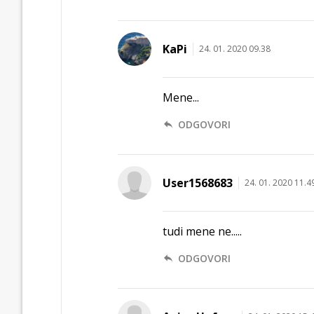
KaPi
24. 01. 2020 09.38
Mene...
ODGOVORI
User1568683
24. 01. 2020 11.4
tudi mene ne.....
ODGOVORI