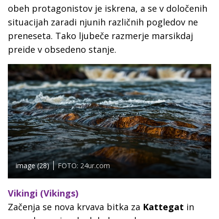
obeh protagonistov je iskrena, a se v določenih
situacijah zaradi njunih različnih pogledov ne
preneseta. Tako ljubeče razmerje marsikdaj
preide v obsedeno stanje.
image (28)
FOTO: 24ur.com
Vikingi (Vikings)
Začenja se nova krvava bitka za
Kattegat
in