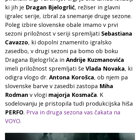
ki jih je
Dragan Bjelogrlić
, režiser in glavni
igralec serije, izbral za snemanje druge sezone.
Poleg izbire slovenske obale imamo v prvi
sezoni priložnost v seriji spremljati
Sebastiana
Cavazzo
, ki dopolni znamenito igralsko
zasedbo, v drugi sezoni pa bomo ob boku
Dragana Bjelogrlića in
Andrije Kuzmanovića
imeli priložnost spremljati še
Vlada Novaka
, ki
odigra vlogo dr.
Antona Korošca
, ob njem pa
slovenske barve v zasedbi zastopa
Miha
Rodman
v vlogi
majorja Kosmača
. K
sodelovanju je pristopila tudi produkcijska hiša
PERFO
.
Prva in druga sezona vas čakata na
VOYO.