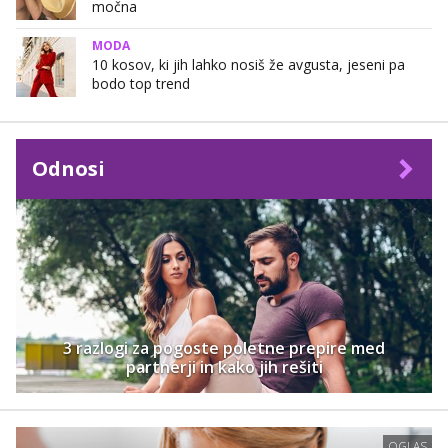
močna
MODA
10 kosov, ki jih lahko nosiš že avgusta, jeseni pa
bodo top trend
Odnosi
3 razlogi za pogoste poletne prepire med
partnerji in kako jih rešiti
OGLAS