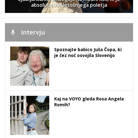
absolutni hit letošnjega poletja
Intervju
Spoznajte babico Juša Čopa, ki
je čez noč osvojila Slovenijo
Kaj na VOYO gleda Rosa Angela
Romih?