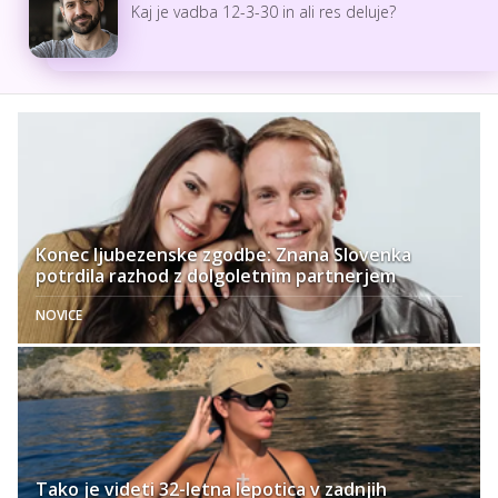
Kaj je vadba 12-3-30 in ali res deluje?
Konec ljubezenske zgodbe: Znana Slovenka
potrdila razhod z dolgoletnim partnerjem
NOVICE
Tako je videti 32-letna lepotica v zadnjih