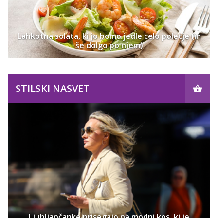
Lahkotna solata, ki jo bomo jedle celo poletje (in
še dolgo po njem)
STILSKI NASVET
Ljubljančanke prisegajo na modni kos, ki je