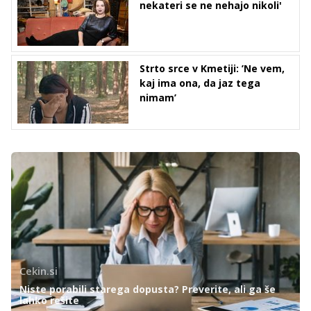
nekateri se ne nehajo nikoli'
Strto srce v Kmetiji: ’Ne vem,
kaj ima ona, da jaz tega
nimam’
Cekin.si
Niste porabili starega dopusta? Preverite, ali ga še
lahko rešite