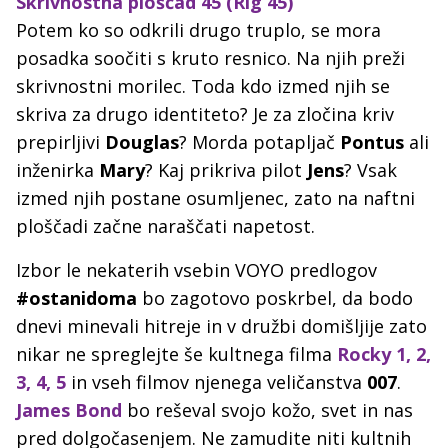
Skrivnostna ploščad 45 (Rig 45)
Potem ko so odkrili drugo truplo, se mora
posadka soočiti s kruto resnico. Na njih preži
skrivnostni morilec. Toda kdo izmed njih se
skriva za drugo identiteto? Je za zločina kriv
prepirljivi
Douglas
? Morda potapljač
Pontus
ali
inženirka
Mary
? Kaj prikriva pilot
Jens
? Vsak
izmed njih postane osumljenec, zato na naftni
ploščadi začne naraščati napetost.
Izbor le nekaterih vsebin VOYO predlogov
#ostanidoma
bo zagotovo poskrbel, da bodo
dnevi minevali hitreje in v družbi domišljije zato
nikar ne spreglejte še kultnega filma
Rocky 1, 2,
3, 4, 5
in vseh filmov njenega veličanstva
007
.
James Bond
bo reševal svojo kožo, svet in nas
pred dolgočasenjem. Ne zamudite niti kultnih