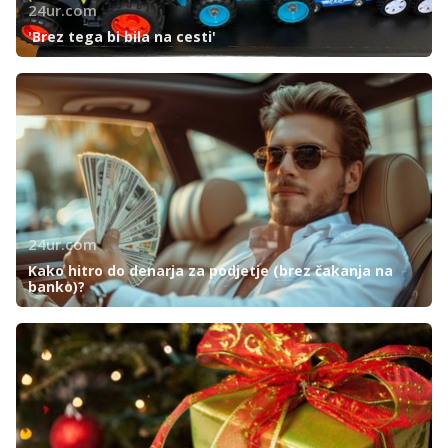
24ur.com
'Brez tega bi bila na cesti'
24ur.com
Kako hitro do denarja za podjetje (brez čakanja na
banko)?