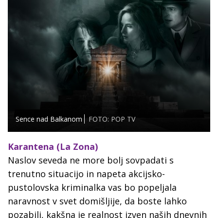
Sence nad Balkanom
FOTO: POP TV
Karantena (La Zona)
Naslov seveda ne more bolj sovpadati s
trenutno situacijo in napeta akcijsko-
pustolovska kriminalka vas bo popeljala
naravnost v svet domišljije, da boste lahko
pozabili, kakšna je realnost izven naših dnevnih