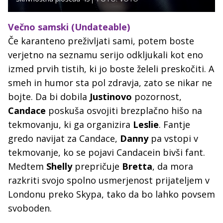
Večno samski (Undateable)
Če karanteno preživljati sami, potem boste
verjetno na seznamu serijo odkljukali kot eno
izmed prvih tistih, ki jo boste želeli preskočiti. A
smeh in humor sta pol zdravja, zato se nikar ne
bojte. Da bi dobila
Justinovo
pozornost,
Candace
poskuša osvojiti brezplačno hišo na
tekmovanju, ki ga organizira
Leslie
. Fantje
gredo navijat za Candace,
Danny
pa vstopi v
tekmovanje, ko se pojavi Candacein bivši fant.
Medtem
Shelly
prepričuje
Bretta
, da mora
razkriti svojo spolno usmerjenost prijateljem v
Londonu preko Skypa, tako da bo lahko povsem
svoboden.