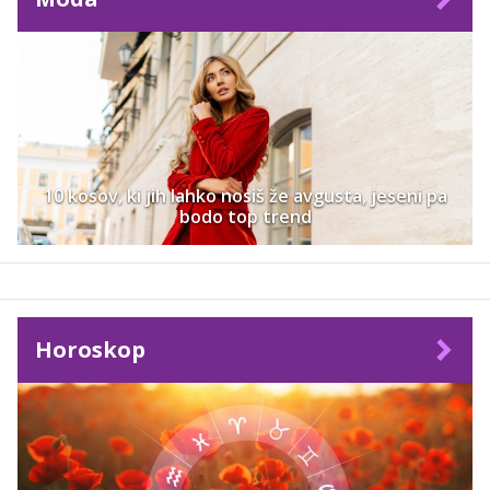
10 kosov, ki jih lahko nosiš že avgusta, jeseni pa
bodo top trend
Horoskop