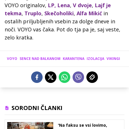
VOYO originalov,
LP, Lena
,
V dvoje
,
Lajf je
tekma
,
Truplo
,
Skečoholiki
,
Alfa Mikić
in
ostalih priljubljenih vsebin za dolge dneve in
noči. VOYO vas čaka. Pot do tja pa je, saj veste,
zelo kratka.
VOYO
SENCE NAD BALKANOM
KARANTENA
IZOLACIJA
VIKINGI
SORODNI ČLANKI
'Na faksu se vsi lovimo,