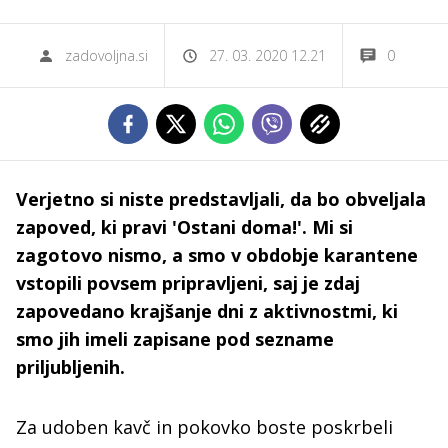
zadovoljna.si
27. 03. 2020 12.21
0
Verjetno si niste predstavljali, da bo obveljala
zapoved, ki pravi 'Ostani doma!'. Mi si
zagotovo nismo, a smo v obdobje karantene
vstopili povsem pripravljeni, saj je zdaj
zapovedano krajšanje dni z aktivnostmi, ki
smo jih imeli zapisane pod sezname
priljubljenih.
Za udoben kavč in pokovko boste poskrbeli