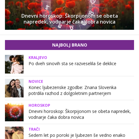
Dnevni horoskop: Škorpijonom se obeta
napredek, vodnarje čaka dobra novica
NAJBOLJ BRANO
KRALJEVO
Po dveh sinovih sta se razveselila še deklice
NOVICE
Konec ljubezenske zgodbe: Znana Slovenka
potrdila razhod z dolgoletnim partnerjem
HOROSKOP
Dnevni horoskop: Škorpijonom se obeta napredek,
vodnarje čaka dobra novica
TRAČI
Sedem let po poroki je ljubezen še vedno enako