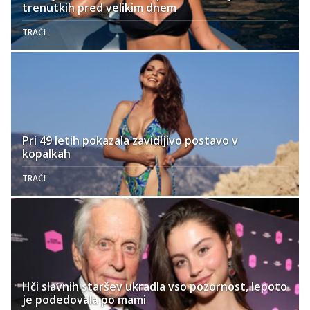
trenutkih pred velikim dnem
TRAČI
Pri 49 letih pokazala zavidljivo postavo v
kopalkah
TRAČI
Hči slavnih staršev ukradla vso pozornost, lepoto
je podedovala po mami