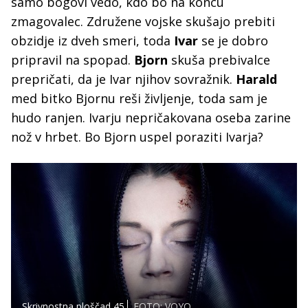
samo bogovi vedo, kdo bo na koncu
zmagovalec. Združene vojske skušajo prebiti
obzidje iz dveh smeri, toda
Ivar
se je dobro
pripravil na spopad.
Bjorn
skuša prebivalce
prepričati, da je Ivar njihov sovražnik.
Harald
med bitko Bjornu reši življenje, toda sam je
hudo ranjen. Ivarju nepričakovana oseba zarine
nož v hrbet. Bo Bjorn uspel poraziti Ivarja?
Skrivnostna ploščad 45
FOTO: VOYO