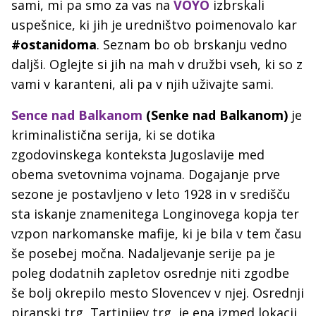
sami, mi pa smo za vas na
VOYO
izbrskali
uspešnice, ki jih je uredništvo poimenovalo kar
#ostanidoma
. Seznam bo ob brskanju vedno
daljši. Oglejte si jih na mah v družbi vseh, ki so z
vami v karanteni, ali pa v njih uživajte sami.
Sence nad Balkanom
(Senke nad Balkanom)
je
kriminalistična serija, ki se dotika
zgodovinskega konteksta Jugoslavije med
obema svetovnima vojnama. Dogajanje prve
sezone je postavljeno v leto 1928 in v središču
sta iskanje znamenitega Longinovega kopja ter
vzpon narkomanske mafije, ki je bila v tem času
še posebej močna. Nadaljevanje serije pa je
poleg dodatnih zapletov osrednje niti zgodbe
še bolj okrepilo mesto Slovencev v njej. Osrednji
piranski trg, Tartinijev trg, je ena izmed lokacij,