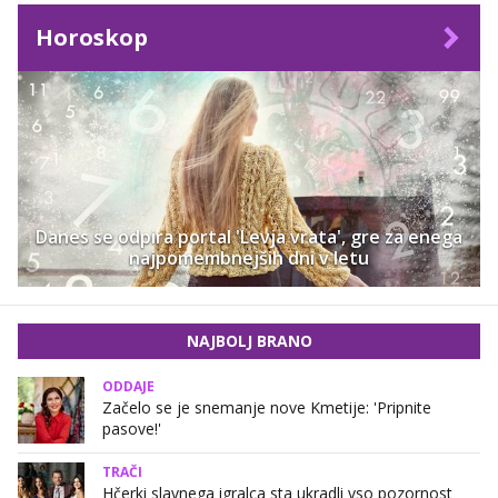
Horoskop
Danes se odpira portal 'Levja vrata', gre za enega
najpomembnejših dni v letu
NAJBOLJ BRANO
ODDAJE
Začelo se je snemanje nove Kmetije: 'Pripnite
pasove!'
TRAČI
Hčerki slavnega igralca sta ukradli vso pozornost