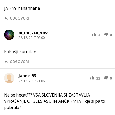
J.V.???? hahahhaha
ODGOVORI
ni_mi_vse_eno
4
0
28. 12. 2017 02.00
Kokošji kurnik ☺
ODGOVORI
Janez_53
33
0
27. 12. 2017 21.06
Ne se hecat??? VSA SLOVENIJA SI ZASTAVLJA
VPRAŠANJE O IGLESIASU IN ANČKI??? J.V., kje si pa to
pobrala?