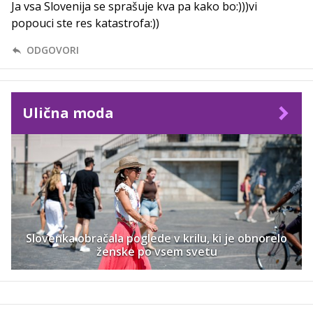
Ja vsa Slovenija se sprašuje kva pa kako bo:)))vi
popouci ste res katastrofa:))
ODGOVORI
Ulična moda
Slovenka obračala poglede v krilu, ki je obnorelo
ženske po vsem svetu