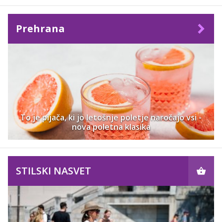
Prehrana
To je pijača, ki jo letošnje poletje naročajo vsi -
nova poletna klasika
STILSKI NASVET