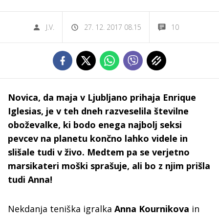
J.V.
27. 12. 2017 08.15
10
Novica, da maja v Ljubljano prihaja Enrique
Iglesias, je v teh dneh razveselila številne
oboževalke, ki bodo enega najbolj seksi
pevcev na planetu končno lahko videle in
slišale tudi v živo. Medtem pa se verjetno
marsikateri moški sprašuje, ali bo z njim prišla
tudi Anna!
Nekdanja teniška igralka
Anna Kournikova
in