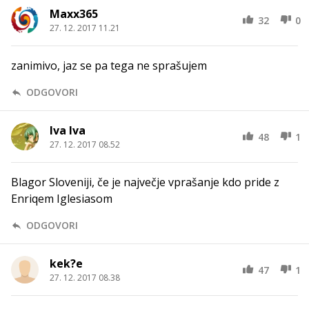
Maxx365
32
0
27. 12. 2017 11.21
zanimivo, jaz se pa tega ne sprašujem
ODGOVORI
Iva Iva
48
1
27. 12. 2017 08.52
Blagor Sloveniji, če je največje vprašanje kdo pride z
Enriqem Iglesiasom
ODGOVORI
kek?e
47
1
27. 12. 2017 08.38