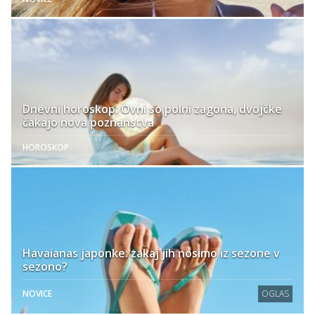
Dnevni horoskop: Ovni so polni zagona, dvojčke
čakajo nova poznanstva
HOROSKOP
Havaianas japonke: zakaj jih nosimo iz sezone v
sezono?
NOVICE
OGLAS