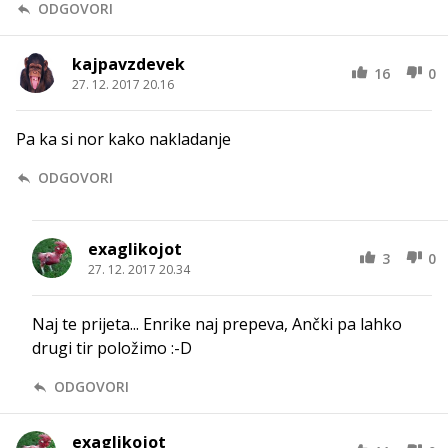
ODGOVORI
kajpavzdevek
16
0
27. 12. 2017 20.16
Pa ka si nor kako nakladanje
ODGOVORI
exaglikojot
3
0
27. 12. 2017 20.34
Naj te prijeta... Enrike naj prepeva, Ančki pa lahko
drugi tir položimo :-D
ODGOVORI
exaglikojot