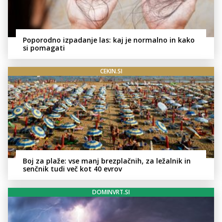
Poporodno izpadanje las: kaj je normalno in kako
si pomagati
CEKIN.SI
Boj za plaže: vse manj brezplačnih, za ležalnik in
senčnik tudi več kot 40 evrov
DOMINVRT.SI