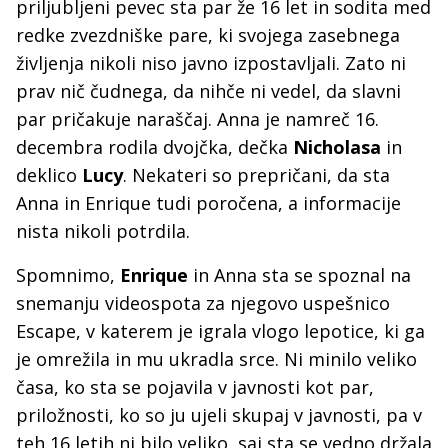
priljubljeni pevec sta par že 16 let in sodita med
redke zvezdniške pare, ki svojega zasebnega
življenja nikoli niso javno izpostavljali. Zato ni
prav nič čudnega, da nihče ni vedel, da slavni
par pričakuje naraščaj. Anna je namreč 16.
decembra rodila dvojčka, dečka
Nicholasa
in
deklico
Lucy
. Nekateri so prepričani, da sta
Anna in Enrique tudi poročena, a informacije
nista nikoli potrdila.
Spomnimo,
Enrique
in Anna sta se spoznal na
snemanju videospota za njegovo uspešnico
Escape, v katerem je igrala vlogo lepotice, ki ga
je omrežila in mu ukradla srce. Ni minilo veliko
časa, ko sta se pojavila v javnosti kot par,
priložnosti, ko so ju ujeli skupaj v javnosti, pa v
teh 16 letih ni bilo veliko, saj sta se vedno držala