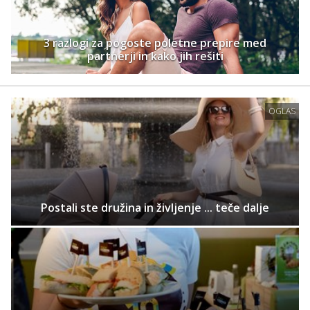
3 razlogi za pogoste poletne prepire med
partnerji in kako jih rešiti
OGLAS
Postali ste družina in življenje ... teče dalje