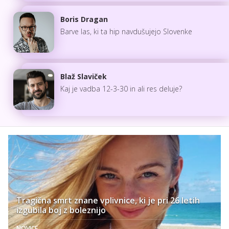
Boris Dragan
Barve las, ki ta hip navdušujejo Slovenke
Blaž Slaviček
Kaj je vadba 12-3-30 in ali res deluje?
Tragična smrt znane vplivnice, ki je pri 26 letih
izgubila boj z boleznijo
NOVICE