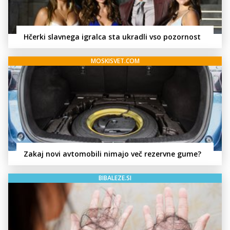
Hčerki slavnega igralca sta ukradli vso pozornost
MOSKISVET.COM
Zakaj novi avtomobili nimajo več rezervne gume?
BIBALEZE.SI