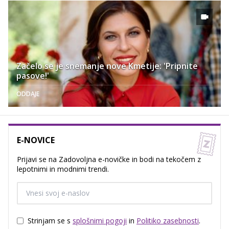
Začelo se je snemanje nove Kmetije: 'Pripnite
pasove!'
ODDAJE
E-NOVICE
Prijavi se na Zadovoljna e-novičke in bodi na tekočem z
lepotnimi in modnimi trendi.
Strinjam se s
splošnimi pogoji
in
Politiko zasebnosti
.