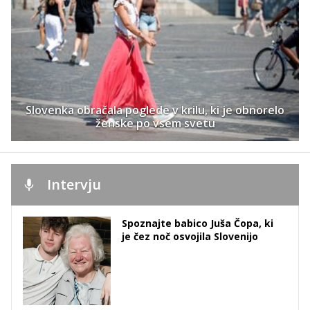
Slovenka obračala poglede v krilu, ki je obnorelo
ženske po vsem svetu
Intervju
Spoznajte babico Juša Čopa, ki
je čez noč osvojila Slovenijo