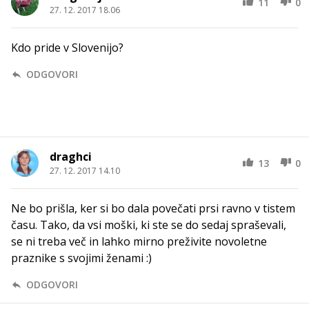
11
0
27. 12. 2017 18.06
Kdo pride v Slovenijo?
ODGOVORI
draghci
13
0
27. 12. 2017 14.10
Ne bo prišla, ker si bo dala povečati prsi ravno v tistem
času. Tako, da vsi moški, ki ste se do sedaj spraševali,
se ni treba več in lahko mirno preživite novoletne
praznike s svojimi ženami :)
ODGOVORI