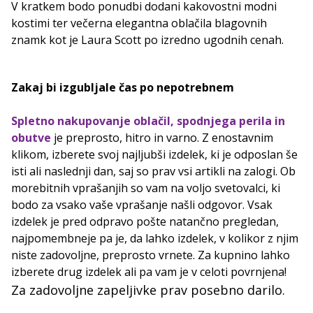
V kratkem bodo ponudbi dodani kakovostni modni
kostimi ter večerna elegantna oblačila blagovnih
znamk kot je Laura Scott po izredno ugodnih cenah.
Zakaj bi izgubljale čas po nepotrebnem
Spletno nakupovanje oblačil, spodnjega perila in
obutve
je preprosto, hitro in varno. Z enostavnim
klikom, izberete svoj najljubši izdelek, ki je odposlan še
isti ali naslednji dan, saj so prav vsi artikli na zalogi. Ob
morebitnih vprašanjih so vam na voljo svetovalci, ki
bodo za vsako vaše vprašanje našli odgovor. Vsak
izdelek je pred odpravo pošte natančno pregledan,
najpomembneje pa je, da lahko izdelek, v kolikor z njim
niste zadovoljne, preprosto vrnete. Za kupnino lahko
izberete drug izdelek ali pa vam je v celoti povrnjena!
Za zadovoljne zapeljivke prav posebno darilo.