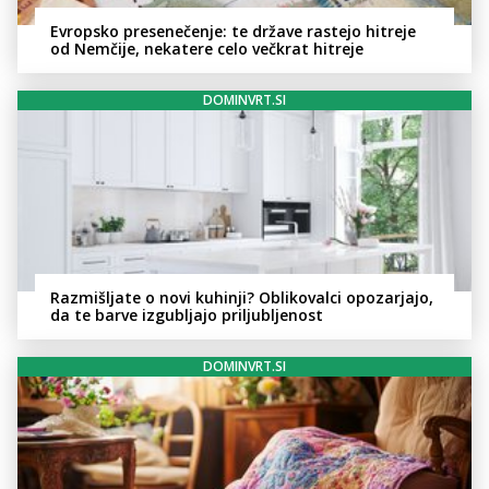
Evropsko presenečenje: te države rastejo hitreje
od Nemčije, nekatere celo večkrat hitreje
DOMINVRT.SI
Razmišljate o novi kuhinji? Oblikovalci opozarjajo,
da te barve izgubljajo priljubljenost
DOMINVRT.SI