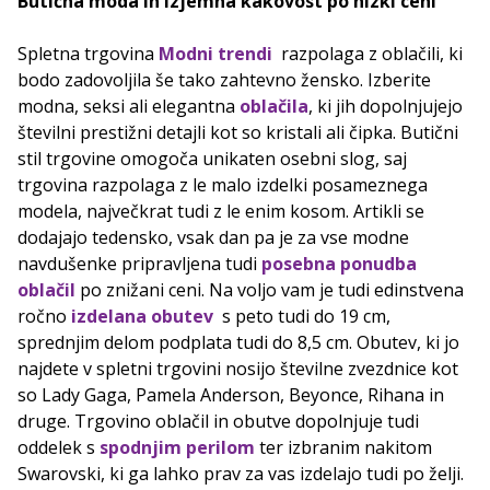
Butična moda in izjemna kakovost po nizki ceni
Spletna trgovina
Modni trendi
razpolaga z oblačili, ki
bodo zadovoljila še tako zahtevno žensko. Izberite
modna, seksi ali elegantna
oblačila
, ki jih dopolnjujejo
številni prestižni detajli kot so kristali ali čipka. Butični
stil trgovine omogoča unikaten osebni slog, saj
trgovina razpolaga z le malo izdelki posameznega
modela, največkrat tudi z le enim kosom. Artikli se
dodajajo tedensko, vsak dan pa je za vse modne
navdušenke pripravljena tudi
posebna ponudba
oblačil
po znižani ceni. Na voljo vam je tudi edinstvena
ročno
izdelana obutev
s peto tudi do 19 cm,
sprednjim delom podplata tudi do 8,5 cm. Obutev, ki jo
najdete v spletni trgovini nosijo številne zvezdnice kot
so Lady Gaga, Pamela Anderson, Beyonce, Rihana in
druge. Trgovino oblačil in obutve dopolnjuje tudi
oddelek s
spodnjim perilom
ter izbranim nakitom
Swarovski, ki ga lahko prav za vas izdelajo tudi po želji.