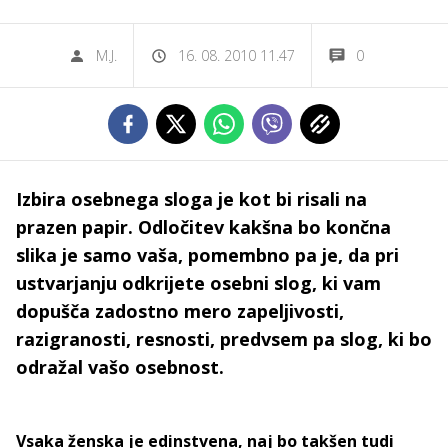
M.J.
16. 08. 2010 11.47
0
Izbira osebnega sloga je kot bi risali na
prazen papir. Odločitev kakšna bo končna
slika je samo vaša, pomembno pa je, da pri
ustvarjanju odkrijete osebni slog, ki vam
dopušča zadostno mero zapeljivosti,
razigranosti, resnosti, predvsem pa slog, ki bo
odražal vašo osebnost.
Vsaka ženska je edinstvena, naj bo takšen tudi