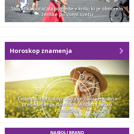
Slovenka obračala poglede v krilu, ki je obnorelo
ženske po vsem svetu
Horoskop znamenja
Tedenski horoskop: Dvojčke čakajo drobna
presenečenja, devicam se obeta veliko
romantike
NAJBOLJ BRANO