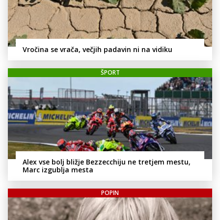
Vročina se vrača, večjih padavin ni na vidiku
ŠPORT
Alex vse bolj bližje Bezzecchiju ne tretjem mestu,
Marc izgublja mesta
POPIN