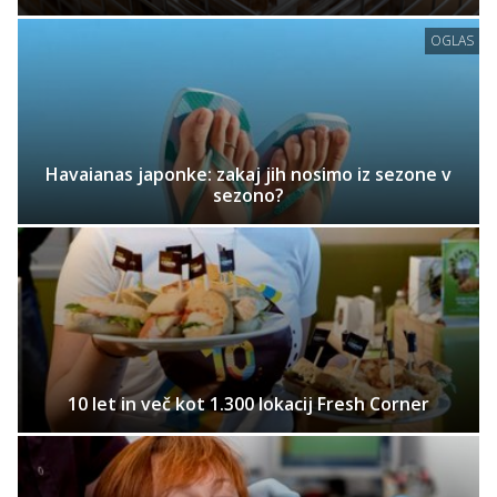
OGLAS
Havaianas japonke: zakaj jih nosimo iz sezone v
sezono?
10 let in več kot 1.300 lokacij Fresh Corner