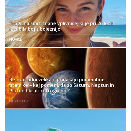
Tragična smrt znane vplivnice, ki je pri 26 letih
izgubila boj z boleznijo
NOVICE
Retrogradni velikani prinašajo pomembne
premike – kaj pomeni, da so Saturn, Neptun in
Pluton hkrati retrogradni?
HOROSKOP