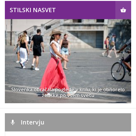
STILSKI NASVET
Slovenka obračala poglede v krilu, ki je obnorelo
ženske po vsem svetu
Intervju