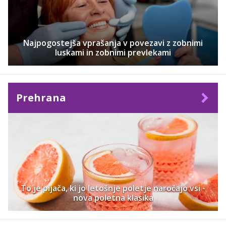
Najpogostejša vprašanja v povezavi z zobnimi
luskami in zobnimi prevlekami
Prehrana
To je pijača, ki jo letošnje poletje naročajo vsi -
nova poletna klasika