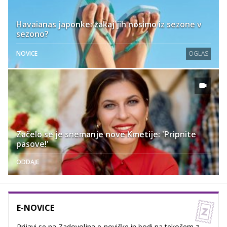
Havaianas japonke: zakaj jih nosimo iz sezone v
sezono?
NOVICE
OGLAS
Začelo se je snemanje nove Kmetije: 'Pripnite
pasove!'
ODDAJE
E-NOVICE
Prijavi se na Zadovoljna e-novičke in bodi na tekočem z