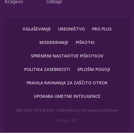
Kraljevo
Oddaje
OGLAŠEVANJE
UREDNIŠTVO
PRO PLUS
MODERIRANJE
PIŠKOTKI
SPREMENI NASTAVITVE PIŠKOTKOV
POLITIKA ZASEBNOSTI
SPLOŠNI POGOJI
PRAVILA RAVNANJA ZA ZAŠČITO OTROK
UPORABA UMETNE INTELIGENCE
ISSN 2630-1679 © 2021, Zadovoljna.si, Vse pravice pridržane
Verzija: 1873