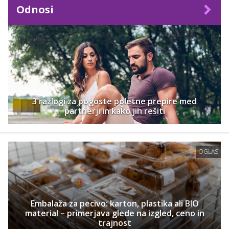
Odnosi
3 razlogi za pogoste poletne prepire med
partnerji in kako jih rešiti
OGLAS
Embalaža za pecivo: karton, plastika ali BIO
material – primerjava glede na izgled, ceno in
trajnost