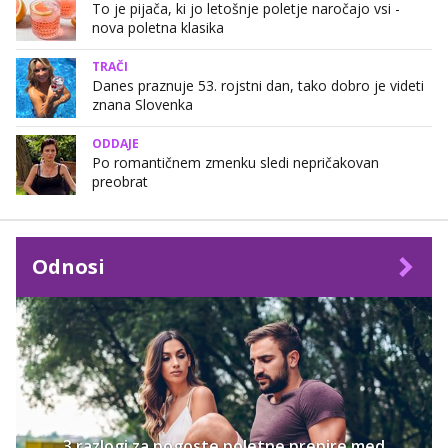
To je pijača, ki jo letošnje poletje naročajo vsi -
nova poletna klasika
TRAČI
Danes praznuje 53. rojstni dan, tako dobro je videti
znana Slovenka
ODDAJE
Po romantičnem zmenku sledi nepričakovan
preobrat
Odnosi
3 razlogi za pogoste poletne prepire med