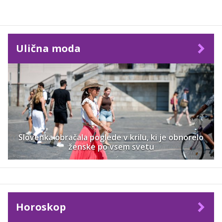
Ulična moda
Slovenka obračala poglede v krilu, ki je obnorelo
ženske po vsem svetu
Horoskop