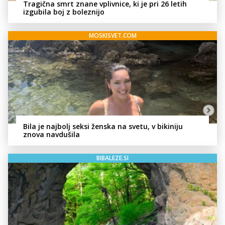
Tragična smrt znane vplivnice, ki je pri 26 letih
izgubila boj z boleznijo
MOSKISVET.COM
Bila je najbolj seksi ženska na svetu, v bikiniju
znova navdušila
BIBALEZE.SI