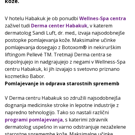
kože.
V hotelu Habakuk je ob ponudbi
Wellnes-Spa centra
zaživel tudi
Derma center Habakuk
, v katerem
dermatolog Sandi Luft, dr. med., izvaja najsodobnejše
postopke pomlajevanja kože. Maksimalne učinke
pomlajevanja dosegajo z Botoxom® in nekirurškim
liftingom Pellevé TM. Tretmaji Derma centra se
dopolnjujejo in nadgrajujejo z negami v Wellness-Spa
centru Habakuk, ki jih izvajajo s svetovno priznano
kozmetiko Babor.
Pomlajevanje in odprava starostnih sprememb
V Derma centru Habakuk so združili najsodobnejša
dognanja medicinske stroke in lepotne industrije z
napredno tehnologijo. Tako so nastali različni
programi pomlajevanja
, s katerimi zdravnik
dermatolog uspešno in varno odstranjuje nezaželene
starostne spremembe kože. Maksimalne učinke