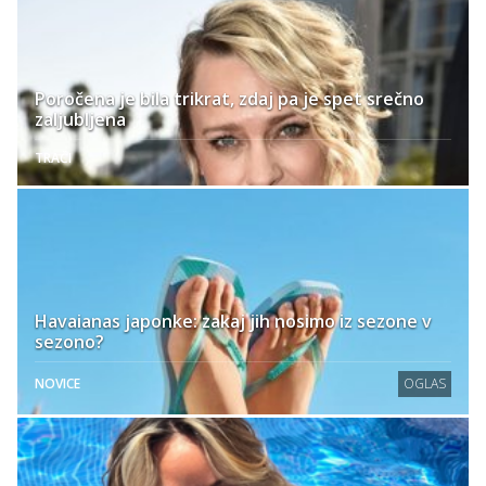
Poročena je bila trikrat, zdaj pa je spet srečno
zaljubljena
TRAČI
Havaianas japonke: zakaj jih nosimo iz sezone v
sezono?
NOVICE
OGLAS