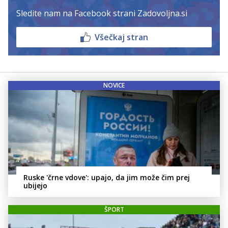
Sledite nam na Facebook strani Zadovoljna.si
Všečkaj stran
NOVICE
Ruske 'črne vdove': upajo, da jim može čim prej
ubijejo
ŠPORT