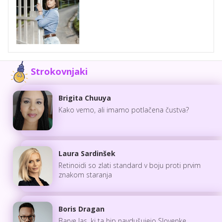
Strokovnjaki
Brigita Chuuya
Kako vemo, ali imamo potlačena čustva?
Laura Sardinšek
Retinoidi so zlati standard v boju proti prvim
znakom staranja
Boris Dragan
Barve las, ki ta hip navdušujejo Slovenke