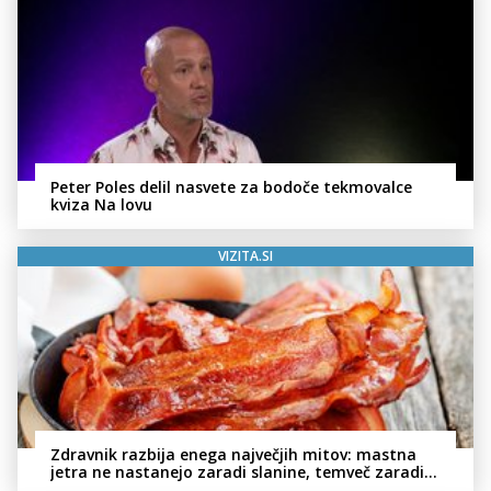
Peter Poles delil nasvete za bodoče tekmovalce
kviza Na lovu
VIZITA.SI
Zdravnik razbija enega največjih mitov: mastna
jetra ne nastanejo zaradi slanine, temveč zaradi
živila, ki ga imamo vsi radi