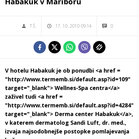
Habakuk v Mariboru
T.Š.
17. 10. 2010 09.14
0
V hotelu Habakuk je ob ponudbi <a href =
"http://www.termemb.si/default.asp?id=109"
target="_blank"> Wellnes-Spa centra</a>
zaživel tudi <a href =
"http://www.termemb.si/default.asp?id=4284"
target="_blank"> Derma center Habakuk</a>,
v katerem dermatolog Sandi Luft, dr. med.,
izvaja najsodobnejše postopke pomlajevanja