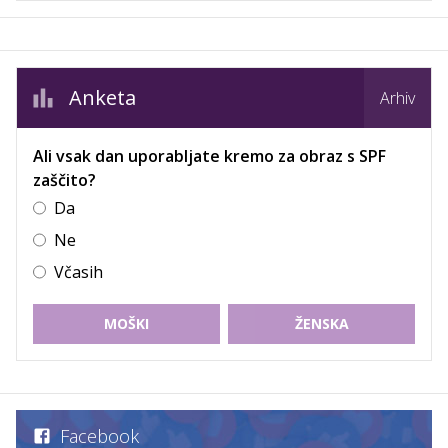
Anketa
Arhiv
Ali vsak dan uporabljate kremo za obraz s SPF
zaščito?
Da
Ne
Včasih
MOŠKI
ŽENSKA
Facebook