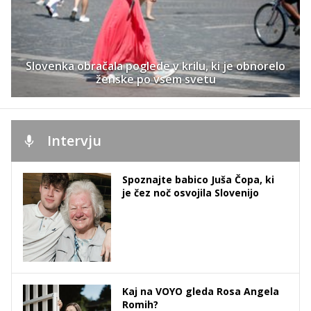
Slovenka obračala poglede v krilu, ki je obnorelo
ženske po vsem svetu
Intervju
Spoznajte babico Juša Čopa, ki
je čez noč osvojila Slovenijo
Kaj na VOYO gleda Rosa Angela
Romih?