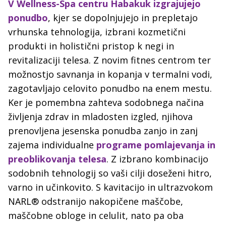
V Wellness-Spa centru Habakuk izgrajujejo
ponudbo
, kjer se dopolnjujejo in prepletajo
vrhunska tehnologija, izbrani kozmetični
produkti in holistični pristop k negi in
revitalizaciji telesa. Z novim fitnes centrom ter
možnostjo savnanja in kopanja v termalni vodi,
zagotavljajo celovito ponudbo na enem mestu.
Ker je pomembna zahteva sodobnega načina
življenja zdrav in mladosten izgled, njihova
prenovljena jesenska ponudba zanjo in zanj
zajema individualne
programe pomlajevanja in
preoblikovanja telesa
. Z izbrano kombinacijo
sodobnih tehnologij so vaši cilji doseženi hitro,
varno in učinkovito. S kavitacijo in ultrazvokom
NARL® odstranijo nakopičene maščobe,
maščobne obloge in celulit, nato pa oba