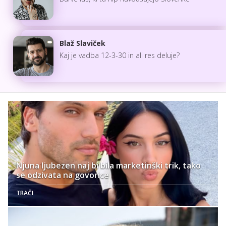
Blaž Slaviček
Kaj je vadba 12-3-30 in ali res deluje?
Njuna ljubezen naj bi bila marketinški trik, tako
se odzivata na govorice
TRAČI