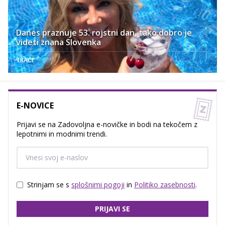
Danes praznuje 53. rojstni dan, tako dobro je
videti znana Slovenka
TRAČI
E-NOVICE
Prijavi se na Zadovoljna e-novičke in bodi na tekočem z
lepotnimi in modnimi trendi.
Strinjam se s
splošnimi pogoji
in
Politiko zasebnosti
.
PRIJAVI SE