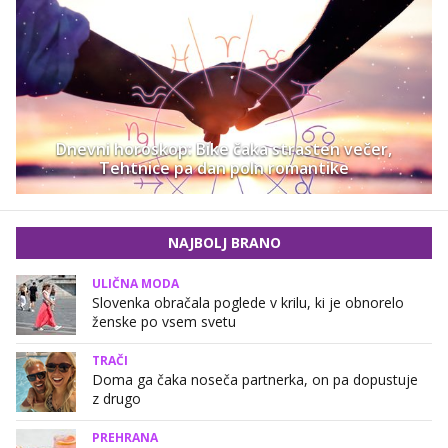
Dnevni horoskop: Bike čaka strasten večer,
Tehtnice pa dan poln romantike
NAJBOLJ BRANO
ULIČNA MODA
Slovenka obračala poglede v krilu, ki je obnorelo
ženske po vsem svetu
TRAČI
Doma ga čaka noseča partnerka, on pa dopustuje
z drugo
PREHRANA