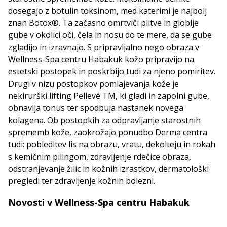
dosegajo z botulin toksinom, med katerimi je najbolj
znan Botox®. Ta začasno omrtviči plitve in globlje
gube v okolici oči, čela in nosu do te mere, da se gube
zgladijo in izravnajo. S pripravljalno nego obraza v
Wellness-Spa centru Habakuk kožo pripravijo na
estetski postopek in poskrbijo tudi za njeno pomiritev.
Drugi v nizu postopkov pomlajevanja kože je
nekirurški lifting Pellevé TM, ki gladi in zapolni gube,
obnavlja tonus ter spodbuja nastanek novega
kolagena. Ob postopkih za odpravljanje starostnih
sprememb kože, zaokrožajo ponudbo Derma centra
tudi: pobleditev lis na obrazu, vratu, dekolteju in rokah
s kemičnim pilingom, zdravljenje rdečice obraza,
odstranjevanje žilic in kožnih izrastkov, dermatološki
pregledi ter zdravljenje kožnih bolezni.
Novosti v Wellness-Spa centru Habakuk