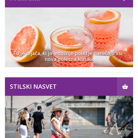
To je pijača, ki jo letošnje poletje naročajo vsi -
nova poletna klasika
STILSKI NASVET