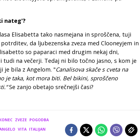
i nateg'?
olasa Elisabetta tako nasmejana in sproščena, tuji
o potrditev, da ljubezenska zveza med Clooneyjem in
 Elisabetto so paparaci med drugim nekaj dni,
i tudi na večerji. Tedaj ni bilo točno jasno, s kom je
ji je bila z Angelom. "
Canalisova skače s cveta na
o je taka, kot mora biti. Bel bikini, sproščeno
ti.“
Se zanjo obetajo srečnejši časi?
KONEC
ZVEZE
POGODBA
ANGELO
VITA
ITALIJAN