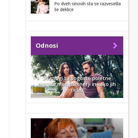
Po dveh sinovih sta se razveselila
še deklice
Odnosi
3 razlogi za pogoste poletne
prepire med partnerji in kako jih
rešiti