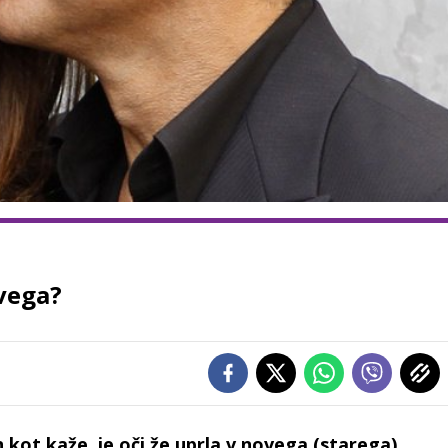
vega?
 kot kaže, je oči že uprla v novega (starega)