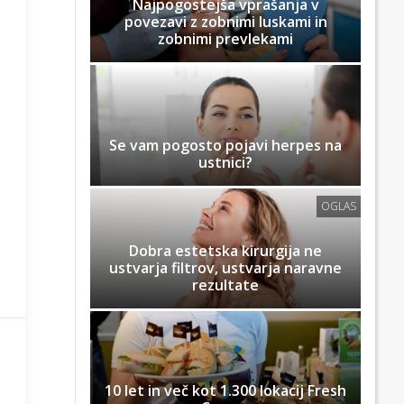
Najpogostejša vprašanja v
povezavi z zobnimi luskami in
zobnimi prevlekami
Se vam pogosto pojavi herpes na
ustnici?
OGLAS
Dobra estetska kirurgija ne
ustvarja filtrov, ustvarja naravne
rezultate
10 let in več kot 1.300 lokacij Fresh