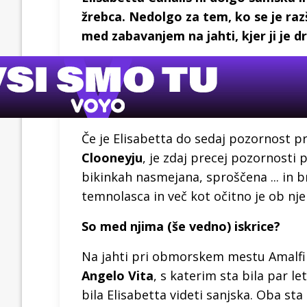
žrebca. Nedolgo za tem, ko se je raz
med zabavanjem na jahti, kjer ji je d
Če je Elisabetta do sedaj pozornost p
Clooneyju
, je zdaj precej pozornosti p
bikinkah nasmejana, sproščena ... in b
temnolasca in več kot očitno je ob nje
So med njima (še vedno) iskrice?
Na jahti pri obmorskem mestu Amalfi 
Angelo Vita
, s katerim sta bila par le
bila Elisabetta videti sanjska. Oba sta