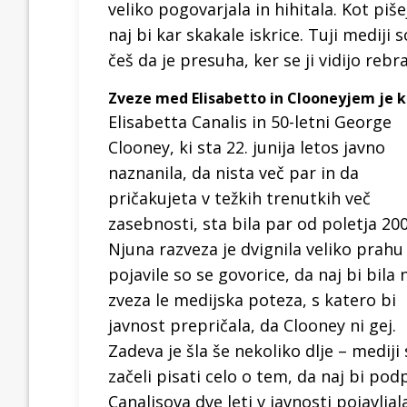
veliko pogovarjala in hihitala. Kot piš
naj bi kar skakale iskrice. Tuji mediji
češ da je presuha, ker se ji vidijo rebra
Zveze med Elisabetto in Clooneyjem je 
Elisabetta Canalis in 50-letni George
Clooney, ki sta 22. junija letos javno
naznanila, da nista več par in da
pričakujeta v težkih trenutkih več
zasebnosti, sta bila par od poletja 200
Njuna razveza je dvignila veliko prahu
pojavile so se govorice, da naj bi bila 
zveza le medijska poteza, s katero bi
javnost prepričala, da Clooney ni gej.
Zadeva je šla še nekoliko dlje – mediji
začeli pisati celo o tem, da naj bi pod
Canalisova dve leti v javnosti pojavlj