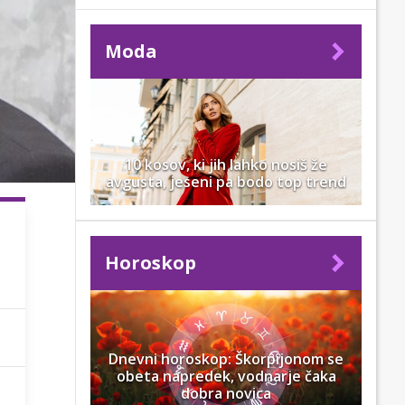
Moda
10 kosov, ki jih lahko nosiš že
avgusta, jeseni pa bodo top trend
Horoskop
Dnevni horoskop: Škorpijonom se
obeta napredek, vodnarje čaka
dobra novica