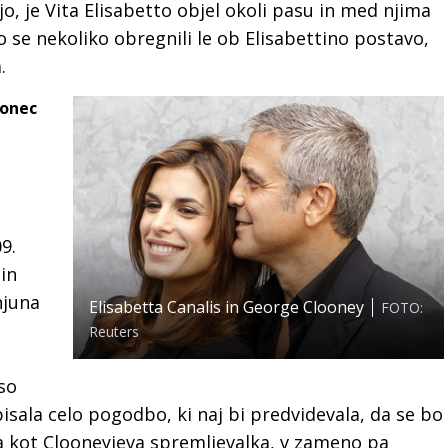
ejo, je Vita Elisabetto objel okoli pasu in med njima
 so se nekoliko obregnili le ob Elisabettino postavo,
.
konec
9.
 in
njuna
Elisabetta Canalis in George Clooney
FOTO:
Reuters
 so
pisala celo pogodbo, ki naj bi predvidevala, da se bo
ala kot Clooneyjeva spremljevalka, v zameno pa