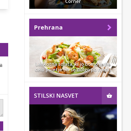
Corner
Prehrana
Lahkotna solata, ki jo bomo jedle
li
celo poletje (in še dolgo po njem)
STILSKI NASVET