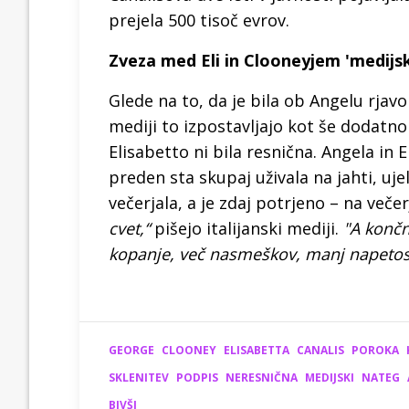
prejela 500 tisoč evrov.
Zveza med Eli in Clooneyjem 'medijsk
Glede na to, da je bila ob Angelu rjav
mediji to izpostavljajo kot še dodatn
Elisabetto ni bila resnična. Angela in
preden sta skupaj uživala na jahti, ujel
večerjala, a je zdaj potrjeno – na večer
cvet,“
pišejo italijanski mediji.
"A končn
kopanje, več nasmeškov, manj napetos
GEORGE
CLOONEY
ELISABETTA
CANALIS
POROKA
SKLENITEV
PODPIS
NERESNIČNA
MEDIJSKI
NATEG
BIVŠI