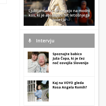
Ljubljančanke prisegajo na modni
kos, ki je absolutni hit letošnjega
poletja
Intervju
Spoznajte babico
Juša Čopa, ki je čez
noč osvojila Slovenijo
Kaj na VOYO gleda
Rosa Angela Romih?