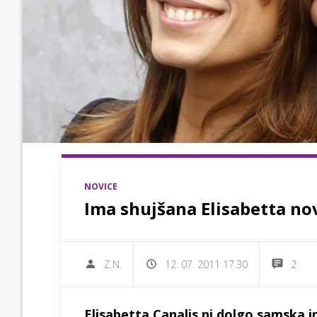
NOVICE
Ima shujšana Elisabetta no
Z.N.
12. 07. 2011 17.30
2
Elisabetta Canalis ni dolgo samska in