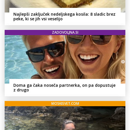
Najlepši zaključek nedeljskega kosila: 8 sladic brez
peke, ki se jih vsi veselijo
ZADOVOLJNA.SI
Doma ga čaka noseča partnerka, on pa dopustuje
z drugo
MOSKISVET.COM