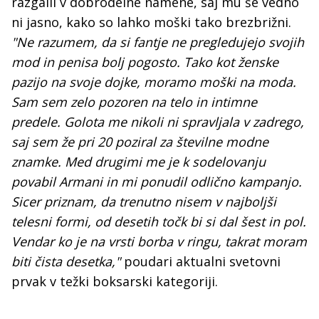
razgalil v dobrodelne namene, saj mu še vedno
ni jasno, kako so lahko moški tako brezbrižni.
"Ne razumem, da si fantje ne pregledujejo svojih
mod in penisa bolj pogosto. Tako kot ženske
pazijo na svoje dojke, moramo moški na moda.
Sam sem zelo pozoren na telo in intimne
predele. Golota me nikoli ni spravljala v zadrego,
saj sem že pri 20 poziral za številne modne
znamke. Med drugimi me je k sodelovanju
povabil Armani in mi ponudil odlično kampanjo.
Sicer priznam, da trenutno nisem v najboljši
telesni formi, od desetih točk bi si dal šest in pol.
Vendar ko je na vrsti borba v ringu, takrat moram
biti čista desetka,"
poudari aktualni svetovni
prvak v težki boksarski kategoriji.