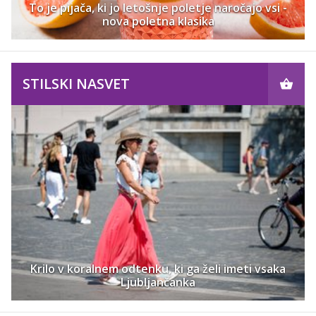
To je pijača, ki jo letošnje poletje naročajo vsi -
nova poletna klasika
STILSKI NASVET
Krilo v koralnem odtenku, ki ga želi imeti vsaka
Ljubljančanka