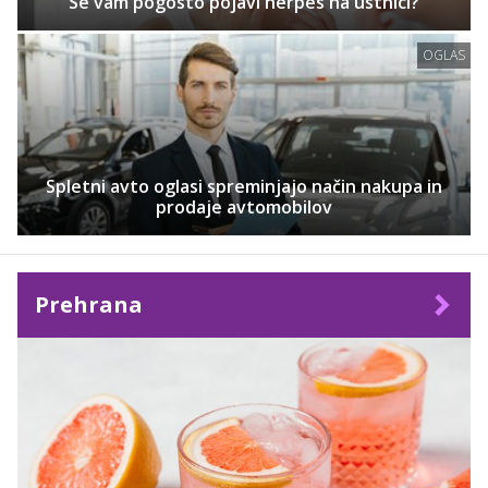
Se vam pogosto pojavi herpes na ustnici?
OGLAS
Spletni avto oglasi spreminjajo način nakupa in
prodaje avtomobilov
Prehrana