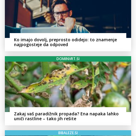
Ko imajo dovolj, preprosto odidejo: to znamenje
najpogosteje da odpoved
DOMINVRT.SI
Zakaj vaš paradižnik propada? Ena napaka lahko
uniči rastline – tako jih rešite
BIBALEZE.SI