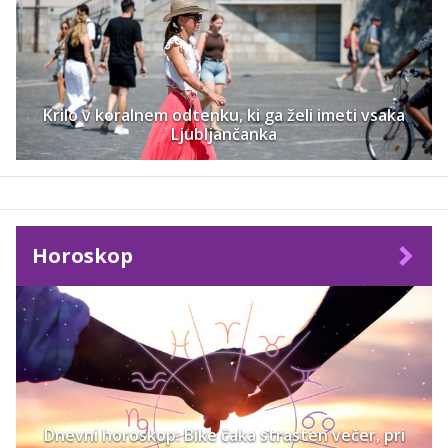
Krilo v koralnem odtenku, ki ga želi imeti vsaka
Ljubljančanka
Horoskop
Dnevni horoskop: Bike čaka strasten večer, pri