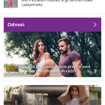
Krilo v koralnem odtenku, ki ga želi imeti vsaka
Ljubljančanka
Odnosi
3 razlogi za pogoste poletne prepire med
partnerji in kako jih rešiti
OGLAS