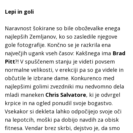
Lepi in goli
Naravnost šokirane so bile oboževalke enega
najlepših Zemljanov, ko so zasledile njegove
gole fotografije. Končno se je razkrila ena
največjih ugank vseh časov: Kakšnega ima
Brad
Pitt
?! V spuščenem stanju je videti povsem
normalne velikosti, v erekciji pa so ga videle in
občutile le izbrane dame. Konkurenco med
najlepšimi golimi zvezdniki mu nedvomno dela
mladi maneken
Chris Salvatore
, ki je odvrgel
krpice in na ogled ponudil svoje bogastvo.
Vsekakor si dekleta lahko odpočijejo svoje oči
na lepotcih, moški pa dobijo navdih za obisk
fitnesa. Vendar brez skrbi, dejstvo je, da smo