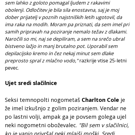
sem lahko z goloto pomagal ljudem z rakavimi
obolenji. Odločitev je bila sila enostavna, saj je moj
dober prijatelj v poznih najstniških letih ugotovil, da
ima raka na modih. Moram pa priznati, da sem imel pri
samih pripravah na poziranje nemalo težav z dlakami.
Naročili so mi, naj se depiliram, a sem na srečo ubral
bistveno lažjo in manj brutalno pot. Uporabil sem
depilacijsko kremo in čez nekaj minut sem dlake
preprosto spral z mlačno vodo,"
razkrije vtise 25-letni
pevec.
Ujet sredi slačilnice
Seksi temnopolti nogometaš
Charlton Cole
je
že imel izkušnjo z golim poziranjem. Vendar ne
po lastni volji, ampak ga je povsem golega ujel
neki nogometni oboževalec.
"Bil sem v slačilnici,
ko je vanjo privršal neki mlajši moški. Sredi