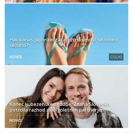
Havaianas japonke: zakaj jih nosimo iz sezone v
sezono?
NOVICE
OGLAS
Konec ljubezenske zgodbe: Znana Slovenka
potrdila razhod z dolgoletnim partnerjem
NOVICE