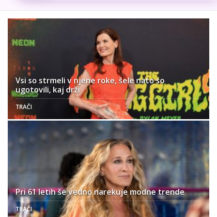
Vsi so strmeli v njene roke, šele nato so
ugotovili, kaj drži
TRAČI
Pri 61 letih še vedno narekuje modne trende
TRAČI