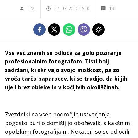
T.M.
27. 05. 2010 15.00
19
Vse več znanih se odloča za golo poziranje
profesionalnim fotografom. Tisti bolj
zadržani, ki skrivajo svojo moškost, pa so
vroča tarča paparacev, ki se trudijo, da bi jih
ujeli brez obleke in v kočljivih okoliščinah.
Zvezdniki na vseh področjih ustvarjanja
pogosto burijo domišljijo oboževalk, s kakšnimi
opolzkimi fotografijami. Nekateri so se odločili,