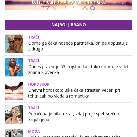
tehtnicah bo vladala romantika
NAJBOLJ BRANO
TRAČI
Doma ga čaka noseča partnerka, on pa dopustuje
z drugo
TRAČI
Danes praznuje 53. rojstni dan, tako dobro je videti
znana Slovenka
HOROSKOP
Dnevni horoskop: Bike čaka strasten večer, pri
tehtnicah bo vladala romantika
TRAČI
Poročena je bila trikrat, zdaj pa je spet srečno
zaljubljena
MODA