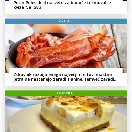
Peter Poles delil nasvete za bodoče tekmovalce
kviza Na lovu
VIZITA.SI
Zdravnik razbija enega največjih mitov: mastna
jetra ne nastanejo zaradi slanine, temveč zaradi
živila, ki ga imamo vsi radi
OKUSNO.JE