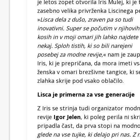
je letos zopet otvorila Iris Mulej, ki je 
zasebno velika privrženka Liscinega pe
»
Lisca dela z dušo, zraven pa so tudi
inovativni. Super se počutim v njihovih
kosih in v moji omari jih lahko najdete
nekaj. Sploh tistih, ki so bili narejeni
posebej za modne revije,
« nam je zaup
Iris, ki je prepričana, da mora imeti v
ženska v omari brezšivne tangice, ki se
zlahka skrije pod vsako oblačilo.
Lisca je primerna za vse generacije
Z Iris se strinja tudi organizator mod
revije
Igor Jelen
, ki poleg perila ni sk
pripadla čast, da prva stopi na modno
glede na vse tujke, ki delajo pri nas. Z 