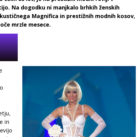
kcijo. Na dogodku ni manjkalo brhkih ženskih
akustičnega Magnifica in prestižnih modnih kosov,
joče mrzle mesece.
e
so
etju,
e in
evijo