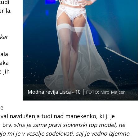
tudi
rila.
 kar
ala
saka
 jih
Modna revija Lisca - 10
FOTO: Miro Majcen
ne
rival navdušenja tudi nad manekenko, ki ji je
 brv. »
Iris je zame pravi slovenski top model, ne
njo mi je v veselje sodelovati, saj je vedno izjemno