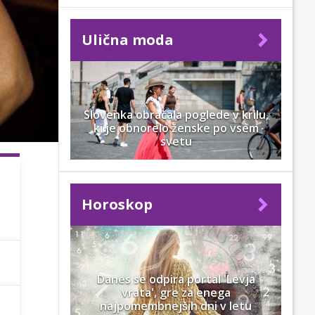
Ulična moda
Slovenka obračala poglede v krilu,
ki je obnorelo ženske po vsem
svetu
Horoskop
Danes se odpira portal 'Levja
vrata', gre za enega
najpomembnejših dni v letu