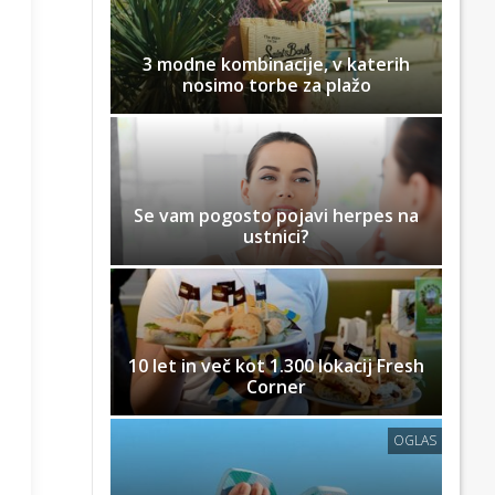
3 modne kombinacije, v katerih
nosimo torbe za plažo
Se vam pogosto pojavi herpes na
ustnici?
10 let in več kot 1.300 lokacij Fresh
Corner
OGLAS