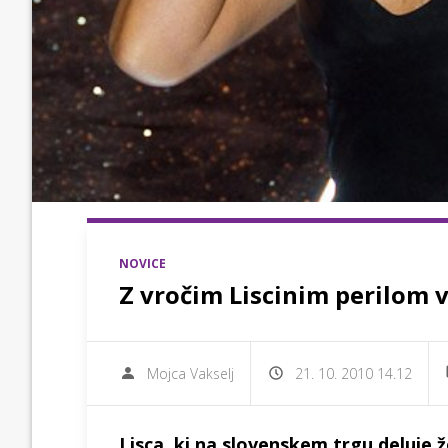
NOVICE
Z vročim Liscinim perilom 
Mojca Vakselj
21. 10. 2010 14.12
Lisca, ki na slovenskem trgu deluje že 