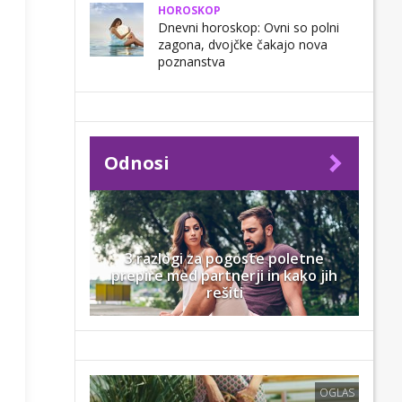
HOROSKOP
Dnevni horoskop: Ovni so polni
zagona, dvojčke čakajo nova
poznanstva
Odnosi
3 razlogi za pogoste poletne
prepire med partnerji in kako jih
rešiti
OGLAS