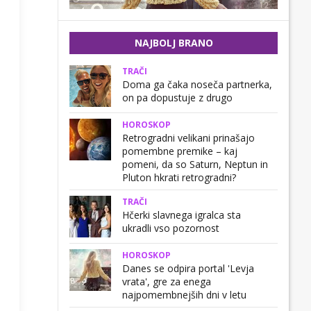
NAJBOLJ BRANO
TRAČI
Doma ga čaka noseča partnerka,
on pa dopustuje z drugo
HOROSKOP
Retrogradni velikani prinašajo
pomembne premike – kaj
pomeni, da so Saturn, Neptun in
Pluton hkrati retrogradni?
TRAČI
Hčerki slavnega igralca sta
ukradli vso pozornost
HOROSKOP
Danes se odpira portal 'Levja
vrata', gre za enega
najpomembnejših dni v letu