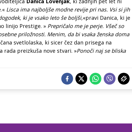
voditeljica
Danica Lovenjak
, ki zadnjih pet let ni
e.«
Lisca ima najboljše modne revije pri nas. Vsi si jih
dogodek, ki je vsako leto še boljši,
«pravi Danica, ki je
 linijo Prestige. »
Prepričalo me je perje. Všeč so
 posebne priložnosti. Menim, da bi vsaka ženska doma
ičana svetlolaska, ki sicer čez dan prisega na
a rada preizkuša nove stvari. »
Ponoči naj se bliska