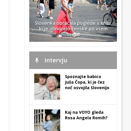
Slovenka obračala poglede v krilu,
ki je obnorelo ženske po vsem
svetu
Intervju
Spoznajte babico
Juša Čopa, ki je čez
noč osvojila Slovenijo
Kaj na VOYO gleda
Rosa Angela Romih?