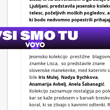
Ljubljani, predstavila jesensko kole
telesc, poželjivih moških pogledov, 
ki bodo nedvomno popestrili prihaja
Jesensko kolekcijo prestižne blagovn
znamke Lisca, so predstavile znane
slovenske manekenke, med katerimi 
bile
Iris Mulej
,
Nadya Bychkova
,
Anamarija Avbelj
,
Anela Šabanagić
.
Kolekcijo zaznamuje nostalgija po pol
kar se kaže predvsem v barvah breskv
koral, ki se zlivajo s kavnimi odtenki. R