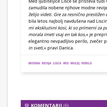
Med ljubiteljice Lisce se prišteva tudi 
zamudila nobene njihove modne revij
želijo videti. Gre za resnično prestižen 
bila letos najbolj navdušena nad Liscino
mi ekskluzivni kosi, ki so primerni za
morala imeti vsaj en tak kos
,« je prepr
elegantno nevpadljivo perilo, zvečer p
in sveti
,« pravi Danica.
MODNA
REVIJA
LISCA
IRIS
MULEJ
PERILO
KOMENTARJI
(6)