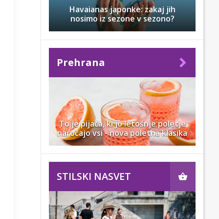
Havaianas japonke: zakaj jih
nosimo iz sezone v sezono?
Prehrana
To je pijača, ki jo letošnje poletje
naročajo vsi - nova poletna klasika
STILSKI NASVET