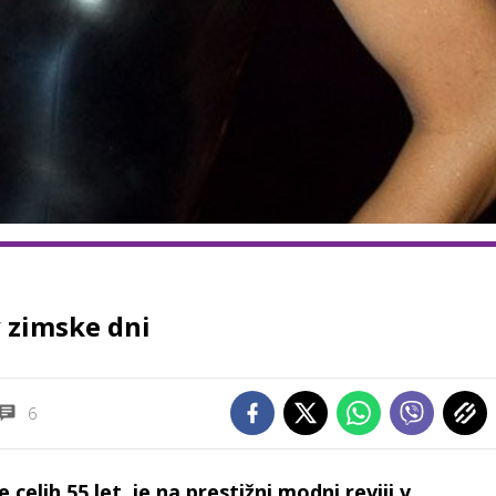
v zimske dni
6
celih 55 let, je na prestižni modni reviji v