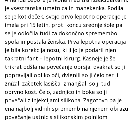
je vsestranska umetnica in manekenka. Rodila
se je kot deček, svojo prvo lepotno operacijo je
imela pri 15 letih, proti koncu srednje šole pa
se je odločila tudi za dokončno spremembo
spola in postala ženska. Prva lepotna operacija
je bila korekcija nosu, ki ji jo je podaril njen
takratni fant – lepotni kirurg. Kasneje je še
trikrat odšla na povečanje oprsja, dvakrat so ji
popravljali obliko oči, dvignili so ji čelo ter ji
znižali začetek lasišča, zmanjšali so ji tudi
obrvno kost. Čelo, zadnjico in boke so ji
povečali z injekcijami silikona. Zagotovo pa je
ena najbolj vidnih sprememb na njenem obrazu
povečanje ustnic s silikonskim polnilom.