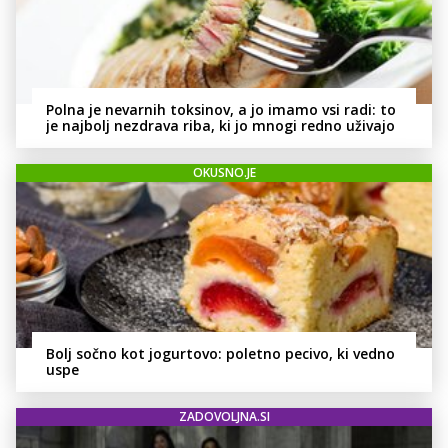
Polna je nevarnih toksinov, a jo imamo vsi radi: to
je najbolj nezdrava riba, ki jo mnogi redno uživajo
OKUSNO.JE
Bolj sočno kot jogurtovo: poletno pecivo, ki vedno
uspe
ZADOVOLJNA.SI