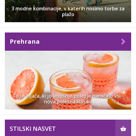
3 modne kombinacije, v katerih nosimo torbe za
plažo
Prehrana
To je pijača, ki jo letošnje poletje naročajo vsi -
nova poletna klasika
STILSKI NASVET