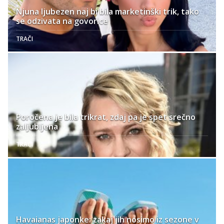
Njuna ljubezen naj bi bila marketinški trik, tako
se odzivata na govorice
TRAČI
Poročena je bila trikrat, zdaj pa je spet srečno
zaljubljena
TRAČI
Havaianas japonke: zakaj jih nosimo iz sezone v