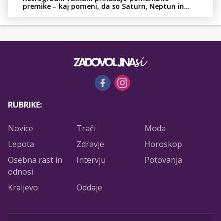
premike – kaj pomeni, da so Saturn, Neptun in
Pluton hkrati retrogradni?
RUBRIKE:
Novice
Trači
Moda
Lepota
Zdravje
Horoskop
Osebna rast in
Intervju
Potovanja
odnosi
Kraljevo
Oddaje