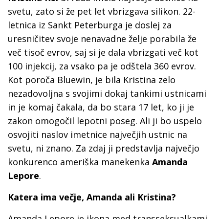
svetu, zato si že pet let vbrizgava silikon. 22-
letnica iz Sankt Peterburga je doslej za
uresničitev svoje nenavadne želje porabila že
več tisoč evrov, saj si je dala vbrizgati več kot
100 injekcij, za vsako pa je odštela 360 evrov.
Kot poroča Bluewin, je bila Kristina zelo
nezadovoljna s svojimi dokaj tankimi ustnicami
in je komaj čakala, da bo stara 17 let, ko ji je
zakon omogočil lepotni poseg. Ali ji bo uspelo
osvojiti naslov imetnice največjih ustnic na
svetu, ni znano. Za zdaj ji predstavlja največjo
konkurenco ameriška manekenka
Amanda
Lepore
.
Katera ima večje, Amanda ali
Kristina?
Amanda Lepore je ikona med transseksualkami,