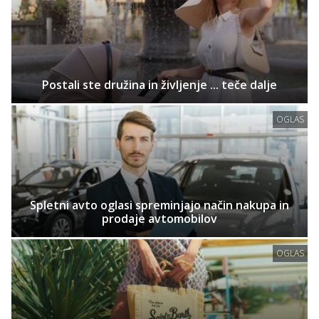
Postali ste družina in življenje ... teče dalje
OGLAS
Spletni avto oglasi spreminjajo način nakupa in
prodaje avtomobilov
OGLAS