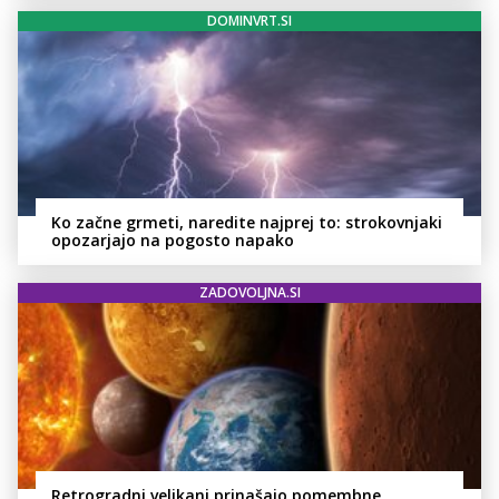
DOMINVRT.SI
Ko začne grmeti, naredite najprej to: strokovnjaki
opozarjajo na pogosto napako
ZADOVOLJNA.SI
Retrogradni velikani prinašajo pomembne