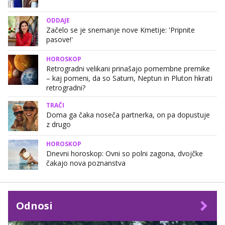
ODDAJE
Začelo se je snemanje nove Kmetije: 'Pripnite
pasove!'
HOROSKOP
Retrogradni velikani prinašajo pomembne premike
– kaj pomeni, da so Saturn, Neptun in Pluton hkrati
retrogradni?
TRAČI
Doma ga čaka noseča partnerka, on pa dopustuje
z drugo
HOROSKOP
Dnevni horoskop: Ovni so polni zagona, dvojčke
čakajo nova poznanstva
Odnosi