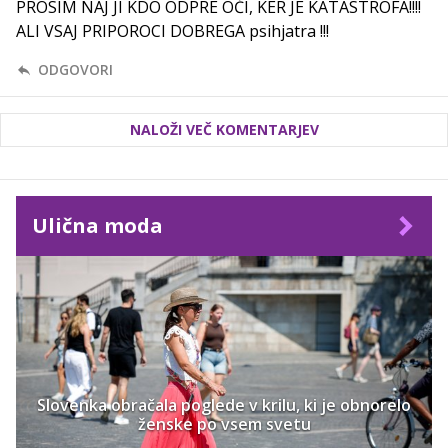
PROSIM NAJ JI KDO ODPRE OĆI, KER JE KATASTROFA!!!!
ALI VSAJ PRIPOROCI DOBREGA psihjatra !!!
ODGOVORI
NALOŽI VEČ KOMENTARJEV
Ulična moda
Slovenka obračala poglede v krilu, ki je obnorelo
ženske po vsem svetu