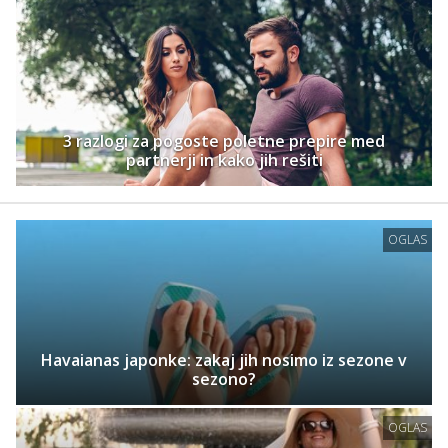
3 razlogi za pogoste poletne prepire med
partnerji in kako jih rešiti
OGLAS
Havaianas japonke: zakaj jih nosimo iz sezone v
sezono?
OGLAS