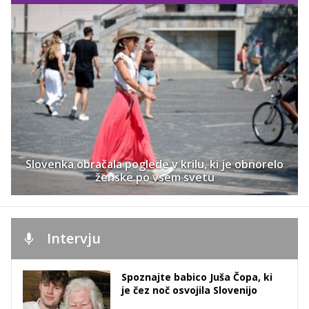
Slovenka obračala poglede v krilu, ki je obnorelo
ženske po vsem svetu
Intervju
Spoznajte babico Juša Čopa, ki
je čez noč osvojila Slovenijo