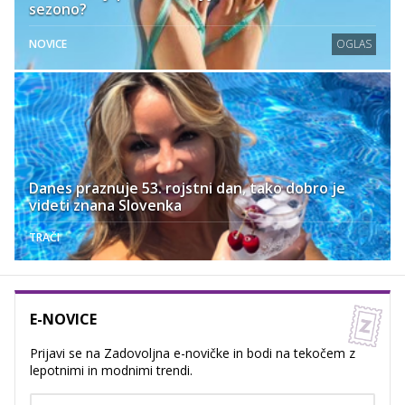
sezono?
NOVICE
OGLAS
Danes praznuje 53. rojstni dan, tako dobro je
videti znana Slovenka
TRAČI
E-NOVICE
Prijavi se na Zadovoljna e-novičke in bodi na tekočem z
lepotnimi in modnimi trendi.