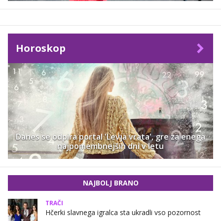
Horoskop
Danes se odpira portal 'Levja vrata', gre za enega
najpomembnejših dni v letu
NAJBOLJ BRANO
TRAČI
Hčerki slavnega igralca sta ukradli vso pozornost