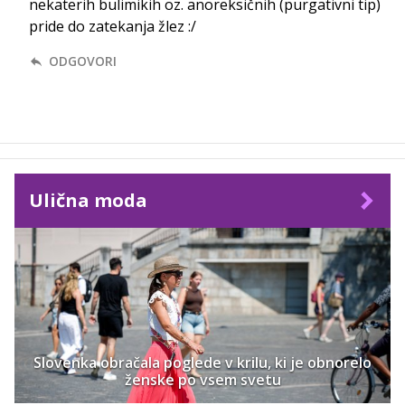
nekaterih bulimikih oz. anoreksičnih (purgativni tip)
pride do zatekanja žlez :/
ODGOVORI
Ulična moda
Slovenka obračala poglede v krilu, ki je obnorelo
ženske po vsem svetu