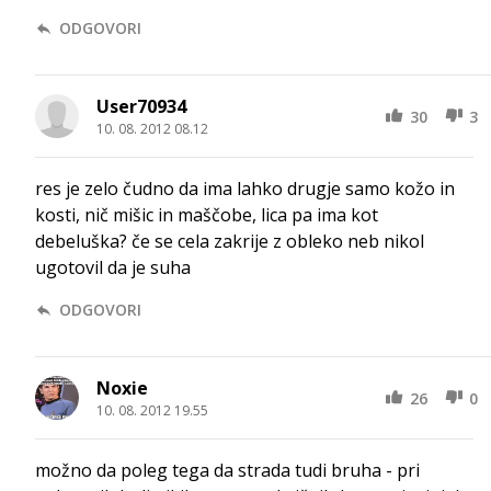
ODGOVORI
User70934
30
3
10. 08. 2012 08.12
res je zelo čudno da ima lahko drugje samo kožo in
kosti, nič mišic in maščobe, lica pa ima kot
debeluška? če se cela zakrije z obleko neb nikol
ugotovil da je suha
ODGOVORI
Noxie
26
0
10. 08. 2012 19.55
možno da poleg tega da strada tudi bruha - pri