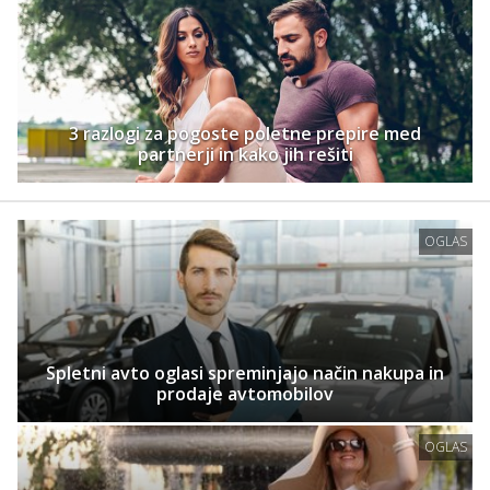
3 razlogi za pogoste poletne prepire med
partnerji in kako jih rešiti
OGLAS
Spletni avto oglasi spreminjajo način nakupa in
prodaje avtomobilov
OGLAS