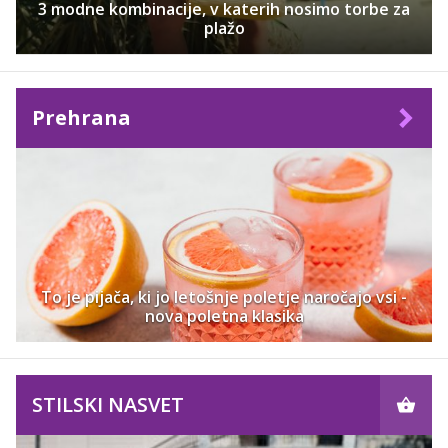
3 modne kombinacije, v katerih nosimo torbe za
plažo
Prehrana
To je pijača, ki jo letošnje poletje naročajo vsi -
nova poletna klasika
STILSKI NASVET