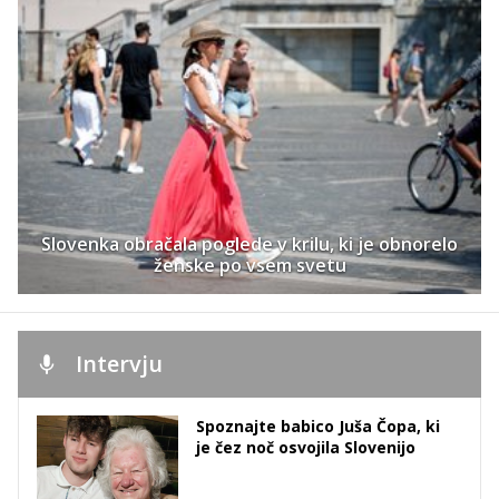
Slovenka obračala poglede v krilu, ki je obnorelo
ženske po vsem svetu
Intervju
Spoznajte babico Juša Čopa, ki
je čez noč osvojila Slovenijo