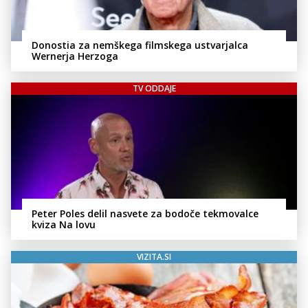
Donostia za nemškega filmskega ustvarjalca
Wernerja Herzoga
TV ODDAJE
Peter Poles delil nasvete za bodoče tekmovalce
kviza Na lovu
VIZITA.SI