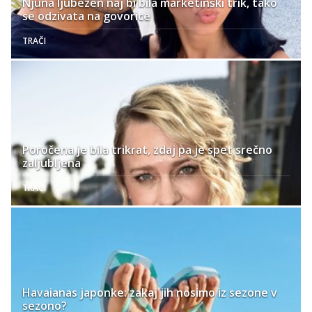
Njuna ljubezen naj bi bila marketinški trik, tako
se odzivata na govorice
TRAČI
Poročena je bila trikrat, zdaj pa je spet srečno
zaljubljena
TRAČI
Havaianas japonke: zakaj jih nosimo iz sezone v
sezono?