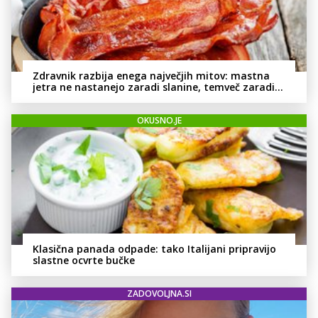
Zdravnik razbija enega največjih mitov: mastna
jetra ne nastanejo zaradi slanine, temveč zaradi
živila, ki ga imamo vsi radi
OKUSNO.JE
Klasična panada odpade: tako Italijani pripravijo
slastne ocvrte bučke
ZADOVOLJNA.SI