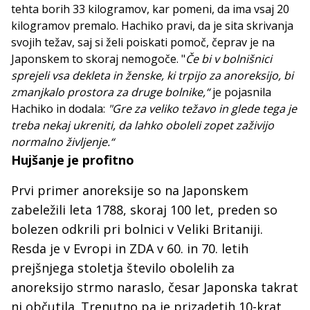
tehta borih 33 kilogramov, kar pomeni, da ima vsaj 20
kilogramov premalo. Hachiko pravi, da je sita skrivanja
svojih težav, saj si želi poiskati pomoč, čeprav je na
Japonskem to skoraj nemogoče. "
Če bi v bolnišnici
sprejeli vsa dekleta in ženske, ki trpijo za anoreksijo, bi
zmanjkalo prostora za druge bolnike,“
je pojasnila
Hachiko in dodala:
"Gre za veliko težavo in glede tega je
treba nekaj ukreniti, da lahko oboleli zopet zaživijo
normalno življenje.“
Hujšanje je profitno
Prvi primer anoreksije so na Japonskem
zabeležili leta 1788, skoraj 100 let, preden so
bolezen odkrili pri bolnici v Veliki Britaniji.
Resda je v Evropi in ZDA v 60. in 70. letih
prejšnjega stoletja število obolelih za
anoreksijo strmo naraslo, česar Japonska takrat
ni občutila. Trenutno pa je prizadetih 10-krat