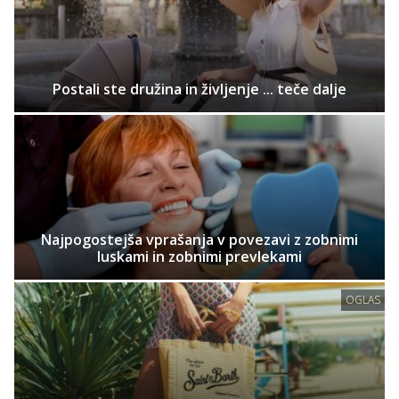
Postali ste družina in življenje ... teče dalje
Najpogostejša vprašanja v povezavi z zobnimi
luskami in zobnimi prevlekami
OGLAS