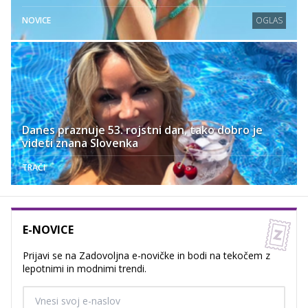
NOVICE
OGLAS
Danes praznuje 53. rojstni dan, tako dobro je
videti znana Slovenka
TRAČI
E-NOVICE
Prijavi se na Zadovoljna e-novičke in bodi na tekočem z
lepotnimi in modnimi trendi.