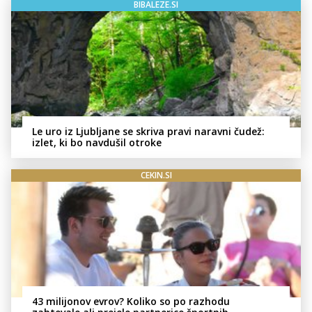
BIBALEZE.SI
Le uro iz Ljubljane se skriva pravi naravni čudež:
izlet, ki bo navdušil otroke
CEKIN.SI
43 milijonov evrov? Koliko so po razhodu