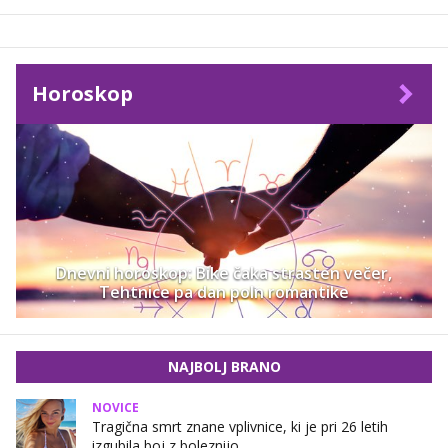
Horoskop
Dnevni horoskop: Bike čaka strasten večer,
Tehtnice pa dan poln romantike
NAJBOLJ BRANO
NOVICE
Tragična smrt znane vplivnice, ki je pri 26 letih
izgubila boj z boleznijo