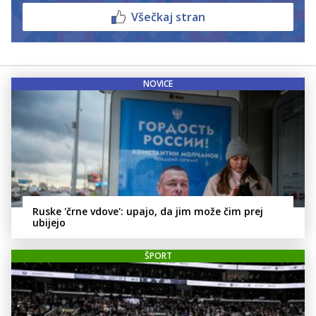
Všečkaj stran
NOVICE
Ruske 'črne vdove': upajo, da jim može čim prej
ubijejo
ŠPORT