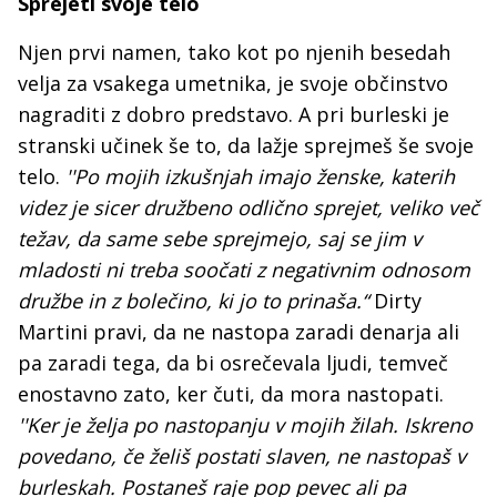
Sprejeti svoje telo
Njen prvi namen, tako kot po njenih besedah
velja za vsakega umetnika, je svoje občinstvo
nagraditi z dobro predstavo. A pri burleski je
stranski učinek še to, da lažje sprejmeš še svoje
telo.
''Po mojih izkušnjah imajo ženske, katerih
videz je sicer družbeno odlično sprejet, veliko več
težav, da same sebe sprejmejo, saj se jim v
mladosti ni treba soočati z negativnim odnosom
družbe in z bolečino, ki jo to prinaša.“
Dirty
Martini pravi, da ne nastopa zaradi denarja ali
pa zaradi tega, da bi osrečevala ljudi, temveč
enostavno zato, ker čuti, da mora nastopati.
''Ker je želja po nastopanju v mojih žilah. Iskreno
povedano, če želiš postati slaven, ne nastopaš v
burleskah. Postaneš raje pop pevec ali pa