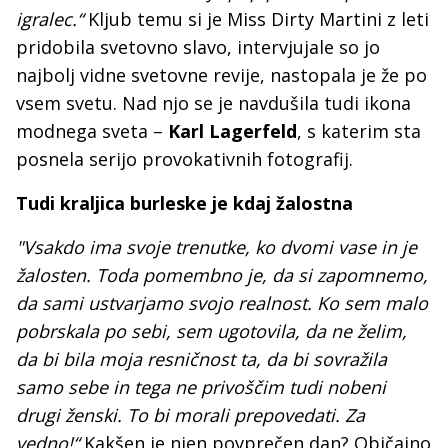
igralec.“
Kljub temu si je Miss Dirty Martini z leti
pridobila svetovno slavo, intervjujale so jo
najbolj vidne svetovne revije, nastopala je že po
vsem svetu. Nad njo se je navdušila tudi ikona
modnega sveta –
Karl
Lagerfeld
, s katerim sta
posnela serijo provokativnih fotografij.
Tudi kraljica burleske je kdaj žalostna
"Vsakdo ima svoje trenutke, ko dvomi vase in je
žalosten. Toda pomembno je, da si zapomnemo,
da sami ustvarjamo svojo realnost. Ko sem malo
pobrskala po sebi, sem ugotovila, da ne želim,
da bi bila moja resničnost ta, da bi sovražila
samo sebe in tega ne privoščim tudi nobeni
drugi ženski. To bi morali prepovedati. Za
vedno!“
Kakšen je njen povprečen dan? Običajno