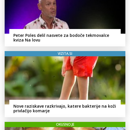
Peter Poles delil nasvete za bodoče tekmovalce
kviza Na lovu
VIZITA.SI
Nove raziskave razkrivajo, katere bakterije na koži
privlačijo komarje
OKUSNO.JE