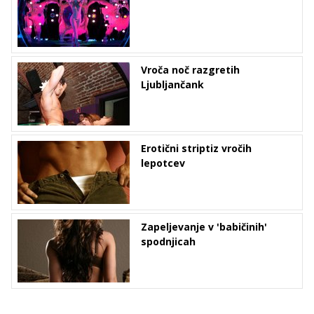
Vroča noč razgretih
Ljubljančank
Erotični striptiz vročih
lepotcev
Zapeljevanje v 'babičinih'
spodnjicah