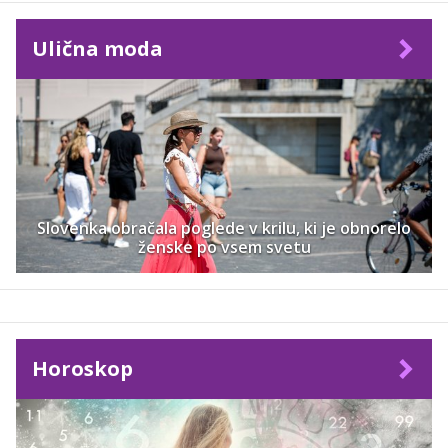
Ulična moda
Slovenka obračala poglede v krilu, ki je obnorelo
ženske po vsem svetu
Horoskop