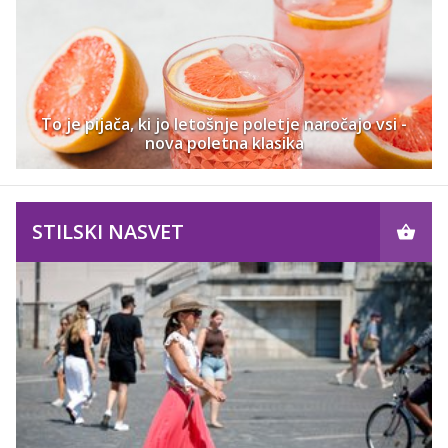
To je pijača, ki jo letošnje poletje naročajo vsi -
nova poletna klasika
STILSKI NASVET