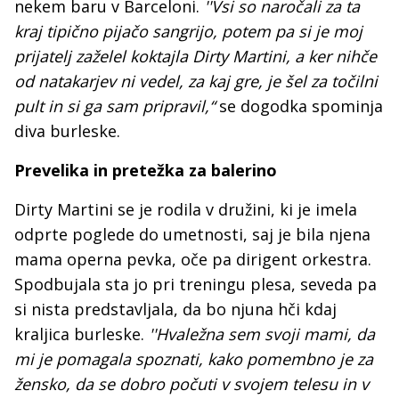
nekem baru v Barceloni.
''Vsi so naročali za ta
kraj tipično pijačo sangrijo, potem pa si je moj
prijatelj zaželel koktajla Dirty Martini, a ker nihče
od natakarjev ni vedel, za kaj gre, je šel za točilni
pult in si ga sam pripravil,“
se dogodka spominja
diva burleske.
Prevelika in pretežka za balerino
Dirty Martini se je rodila v družini, ki je imela
odprte poglede do umetnosti, saj je bila njena
mama operna pevka, oče pa dirigent orkestra.
Spodbujala sta jo pri treningu plesa, seveda pa
si nista predstavljala, da bo njuna hči kdaj
kraljica burleske.
''Hvaležna sem svoji mami, da
mi je pomagala spoznati, kako pomembno je za
žensko, da se dobro počuti v svojem telesu in v