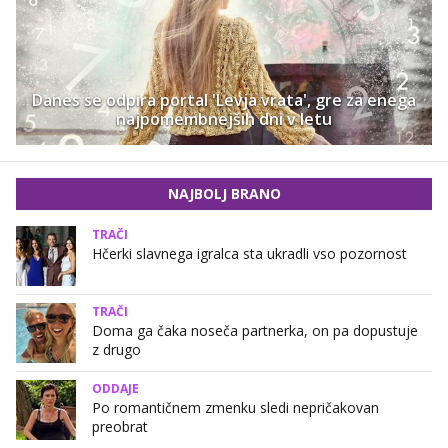
Danes se odpira portal 'Levja vrata', gre za enega
najpomembnejših dni v letu
NAJBOLJ BRANO
TRAČI
Hčerki slavnega igralca sta ukradli vso pozornost
TRAČI
Doma ga čaka noseča partnerka, on pa dopustuje
z drugo
ODDAJE
Po romantičnem zmenku sledi nepričakovan
preobrat