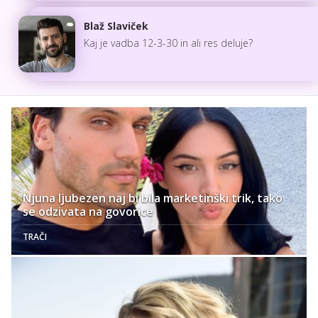
Blaž Slaviček
Kaj je vadba 12-3-30 in ali res deluje?
Njuna ljubezen naj bi bila marketinški trik, tako
se odzivata na govorice
TRAČI