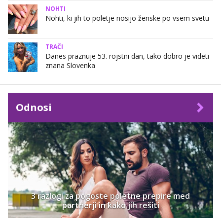
NOHTI
Nohti, ki jih to poletje nosijo ženske po vsem svetu
TRAČI
Danes praznuje 53. rojstni dan, tako dobro je videti
znana Slovenka
Odnosi
3 razlogi za pogoste poletne prepire med
partnerji in kako jih rešiti