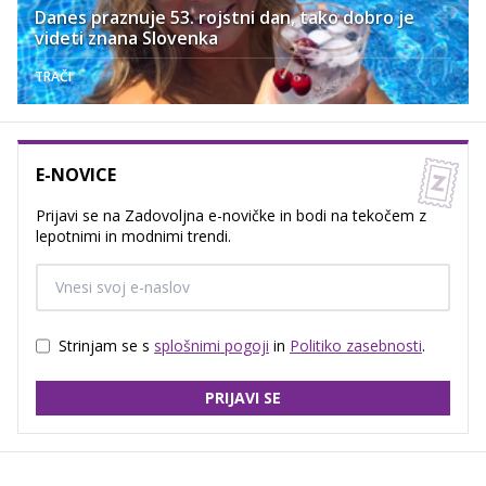
Danes praznuje 53. rojstni dan, tako dobro je
videti znana Slovenka
TRAČI
E-NOVICE
Prijavi se na Zadovoljna e-novičke in bodi na tekočem z
lepotnimi in modnimi trendi.
Strinjam se s
splošnimi pogoji
in
Politiko zasebnosti
.
PRIJAVI SE