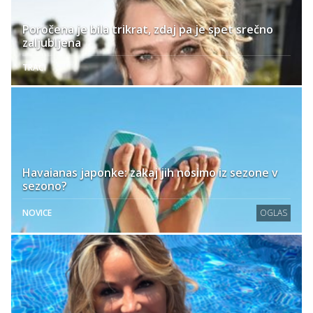
Poročena je bila trikrat, zdaj pa je spet srečno
zaljubljena
TRAČI
Havaianas japonke: zakaj jih nosimo iz sezone v
sezono?
NOVICE
OGLAS