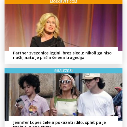
MOSKISVET.COM
Partner zvezdnice izginil brez sledu: nikoli ga niso
našli, nato je prišla še ena tragedija
BIBALEZE.SI
Jennifer Lopez želela pokazati idilo, splet pa je
razburila ena stvar