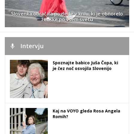
Slovenka obračala poglede v krilu, ki je obnorelo
ženske po vsem svetu
Intervju
Spoznajte babico Juša Čopa, ki
je čez noč osvojila Slovenijo
Kaj na VOYO gleda Rosa Angela
Romih?