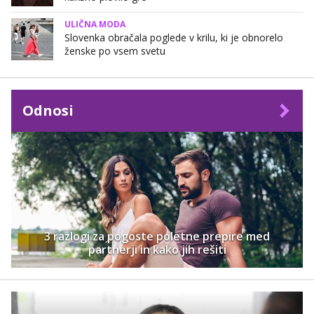
ULIČNA MODA
Slovenka obračala poglede v krilu, ki je obnorelo
ženske po vsem svetu
Odnosi
3 razlogi za pogoste poletne prepire med
partnerji in kako jih rešiti