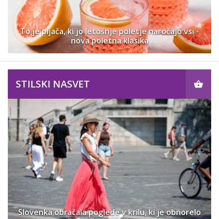
To je pijača, ki jo letošnje poletje naročajo vsi -
nova poletna klasika
STILSKI NASVET
Slovenka obračala poglede v krilu, ki je obnorelo