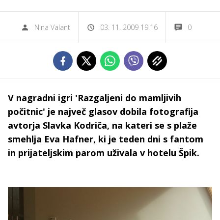
Nina Valant
03. 11. 2009 19.16
0
V nagradni igri 'Razgaljeni do mamljivih
počitnic' je največ glasov dobila fotografija
avtorja Slavka Kodriča, na kateri se s plaže
smehlja Eva Hafner, ki je teden dni s fantom
in prijateljskim parom uživala v hotelu Špik.