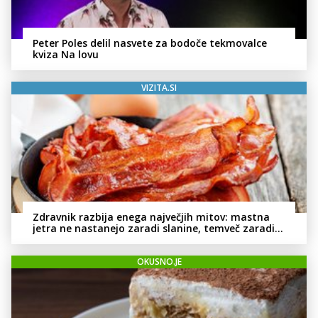
Peter Poles delil nasvete za bodoče tekmovalce
kviza Na lovu
VIZITA.SI
Zdravnik razbija enega največjih mitov: mastna
jetra ne nastanejo zaradi slanine, temveč zaradi
živila, ki ga imamo vsi radi
OKUSNO.JE