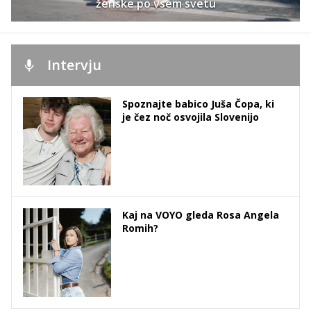
ženske po vsem svetu
Intervju
Spoznajte babico Juša Čopa, ki
je čez noč osvojila Slovenijo
Kaj na VOYO gleda Rosa Angela
Romih?