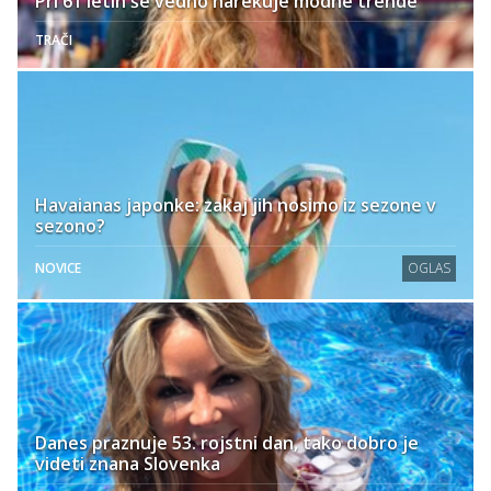
Pri 61 letih še vedno narekuje modne trende
TRAČI
Havaianas japonke: zakaj jih nosimo iz sezone v
sezono?
NOVICE
OGLAS
Danes praznuje 53. rojstni dan, tako dobro je
videti znana Slovenka