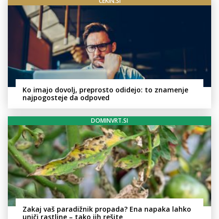
CEKIN.SI
Ko imajo dovolj, preprosto odidejo: to znamenje
najpogosteje da odpoved
DOMINVRT.SI
Zakaj vaš paradižnik propada? Ena napaka lahko
uniči rastline – tako jih rešite