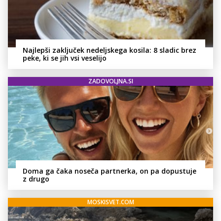
Najlepši zaključek nedeljskega kosila: 8 sladic brez
peke, ki se jih vsi veselijo
ZADOVOLJNA.SI
Doma ga čaka noseča partnerka, on pa dopustuje
z drugo
MOSKISVET.COM