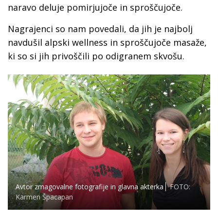
naravo deluje pomirjujoče in sproščujoče.
Nagrajenci so nam povedali, da jih je najbolj
navdušil alpski wellness in sproščujoče masaže,
ki so si jih privoščili po odigranem skvošu.
Avtor zmagovalne fotografije in glavna akterka
FOTO:
Karmen Špacapan