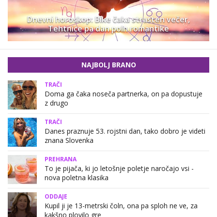
Dnevni horoskop: Bike čaka strasten večer,
Tehtnice pa dan poln romantike
NAJBOLJ BRANO
TRAČI
Doma ga čaka noseča partnerka, on pa dopustuje
z drugo
TRAČI
Danes praznuje 53. rojstni dan, tako dobro je videti
znana Slovenka
PREHRANA
To je pijača, ki jo letošnje poletje naročajo vsi -
nova poletna klasika
ODDAJE
Kupil ji je 13-metrski čoln, ona pa sploh ne ve, za
kakšno plovilo gre