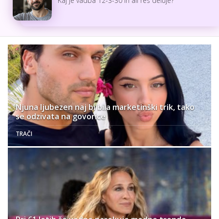
Kaj je vadba 12-3-30 in ali res deluje?
Njuna ljubezen naj bi bila marketinški trik, tako
se odzivata na govorice
TRAČI