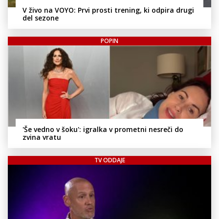
V živo na VOYO: Prvi prosti trening, ki odpira drugi
del sezone
POPIN
'Še vedno v šoku': igralka v prometni nesreči do
zvina vratu
TV ODDAJE