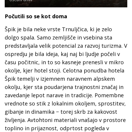
Počutili so se kot doma
Špik je bila neke vrste Trnuljčica, ki je zelo
dolgo spala. Samo zemljišče in vsebina sta
predstavljala velik potencial za razvoj turizma. V
ospredju je bila ideja, kaj naj bi ljudje počeli v
času počitnic, in to so kasneje prenesli v mikro
okolje, kjer hotel stoji. Celotna ponudba hotela
Špik temelji v izjemnem naravnem alpskem
okolju, kjer sta poudarjena trajnostni značaj in
zavedanje lepot narave in tradicije. Pomembne
vrednote so stik z lokalnim okoljem, sprostitev,
gibanje in dinamika − torej skrb za kakovost
življenja. Avtohtoni materiali vnašajo v prostore
toplino in prijaznost, odprtost pogleda v