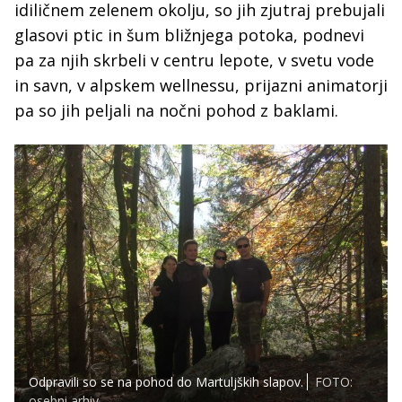
idiličnem zelenem okolju, so jih zjutraj prebujali
glasovi ptic in šum bližnjega potoka, podnevi
pa za njih skrbeli v centru lepote, v svetu vode
in savn, v alpskem wellnessu, prijazni animatorji
pa so jih peljali na nočni pohod z baklami.
Odpravili so se na pohod do Martuljških slapov.
FOTO:
osebni arhiv