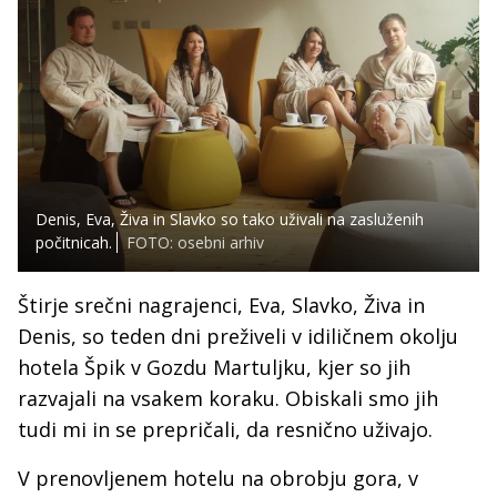
Denis, Eva, Živa in Slavko so tako uživali na zasluženih
počitnicah.
FOTO: osebni arhiv
Štirje srečni nagrajenci, Eva, Slavko, Živa in
Denis, so teden dni preživeli v idiličnem okolju
hotela Špik v Gozdu Martuljku, kjer so jih
razvajali na vsakem koraku. Obiskali smo jih
tudi mi in se prepričali, da resnično uživajo.
V prenovljenem hotelu na obrobju gora, v