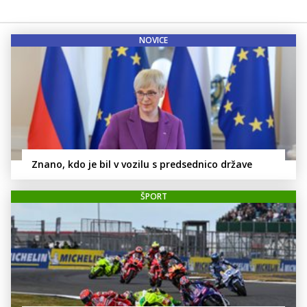
NOVICE
Znano, kdo je bil v vozilu s predsednico države
ŠPORT