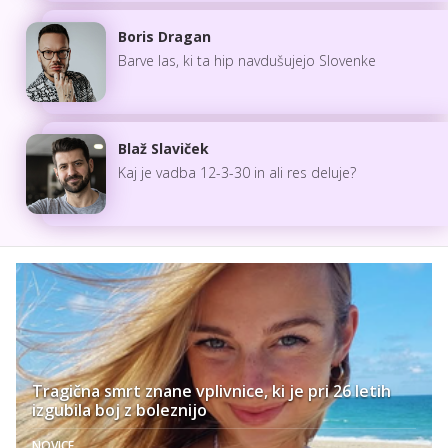
Boris Dragan
Barve las, ki ta hip navdušujejo Slovenke
Blaž Slaviček
Kaj je vadba 12-3-30 in ali res deluje?
Tragična smrt znane vplivnice, ki je pri 26 letih
izgubila boj z boleznijo
NOVICE