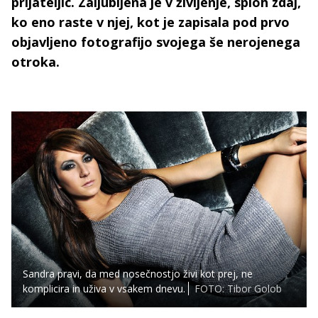
prijateljic. Zaljubljena je v življenje, sploh zdaj,
ko eno raste v njej, kot je zapisala pod prvo
objavljeno fotografijo svojega še nerojenega
otroka.
Sandra pravi, da med nosečnostjo živi kot prej, ne
komplicira in uživa v vsakem dnevu.
FOTO: Tibor Golob