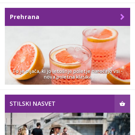
Prehrana
To je pijača, ki jo letošnje poletje naročajo vsi -
nova poletna klasika
STILSKI NASVET