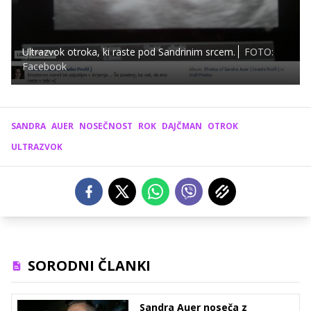
Ultrazvok otroka, ki raste pod Sandrinim srcem.
FOTO:
Facebook
SANDRA
AUER
NOSEČNOST
ROK
DAJČMAN
OTROK
ULTRAZVOK
SORODNI ČLANKI
Sandra Auer noseča z