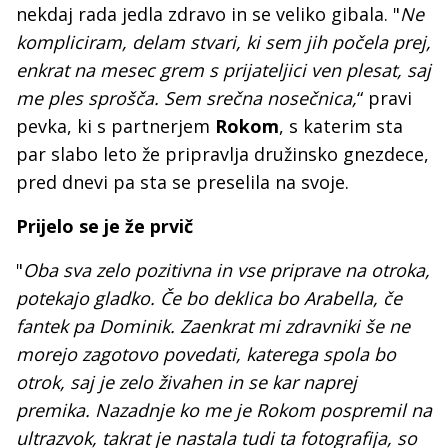
nekdaj rada jedla zdravo in se veliko gibala. "
Ne
kompliciram, delam stvari, ki sem jih počela prej,
enkrat na mesec grem s prijateljici ven plesat, saj
me ples sprošča. Sem srečna nosečnica,
“ pravi
pevka, ki s partnerjem
Rokom
, s katerim sta
par slabo leto že pripravlja družinsko gnezdece,
pred dnevi pa sta se preselila na svoje.
Prijelo se je že prvič
"
Oba sva zelo pozitivna in vse priprave na otroka,
potekajo gladko. Če bo deklica bo Arabella, če
fantek pa Dominik. Zaenkrat mi zdravniki še ne
morejo zagotovo povedati, katerega spola bo
otrok, saj je zelo živahen in se kar naprej
premika. Nazadnje ko me je Rokom pospremil na
ultrazvok, takrat je nastala tudi ta fotografija, so