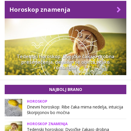
Horoskop znamenja
Tedenski horoskop: Dvojčke čakajo drobna
presenečenja, devicam se obeta veliko
romantike
NAJBOLJ BRANO
HOROSKOP
Dnevni horoskop: Ribe čaka mirna nedelja, intuicija
škorpijonov bo močna
HOROSKOP ZNAMENJA
Tedenski horoskop: Dvojčke čakajo drobna