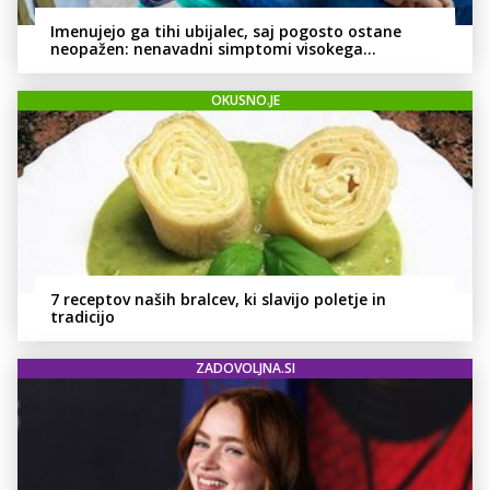
Imenujejo ga tihi ubijalec, saj pogosto ostane
neopažen: nenavadni simptomi visokega
holesterola
OKUSNO.JE
7 receptov naših bralcev, ki slavijo poletje in
tradicijo
ZADOVOLJNA.SI