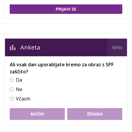
PRIJAVI SE
Anketa
Arhiv
Ali vsak dan uporabljate kremo za obraz s SPF
zaščito?
Da
Ne
Včasih
MOŠKI
ŽENSKA