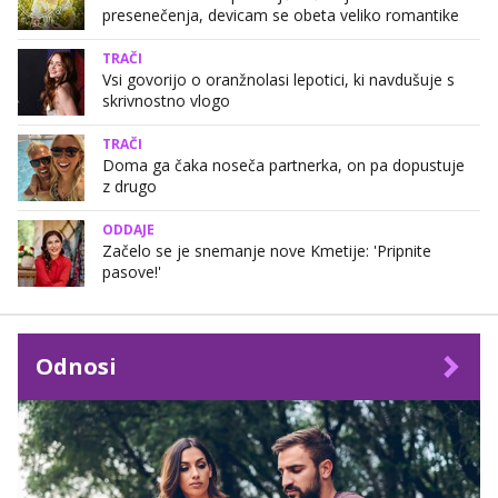
presenečenja, devicam se obeta veliko romantike
TRAČI
Vsi govorijo o oranžnolasi lepotici, ki navdušuje s
skrivnostno vlogo
TRAČI
Doma ga čaka noseča partnerka, on pa dopustuje
z drugo
ODDAJE
Začelo se je snemanje nove Kmetije: 'Pripnite
pasove!'
Odnosi