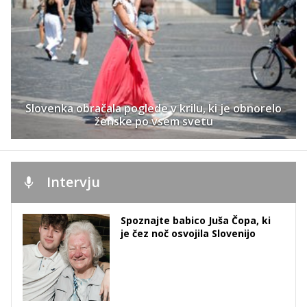
Slovenka obračala poglede v krilu, ki je obnorelo
ženske po vsem svetu
Intervju
Spoznajte babico Juša Čopa, ki
je čez noč osvojila Slovenijo