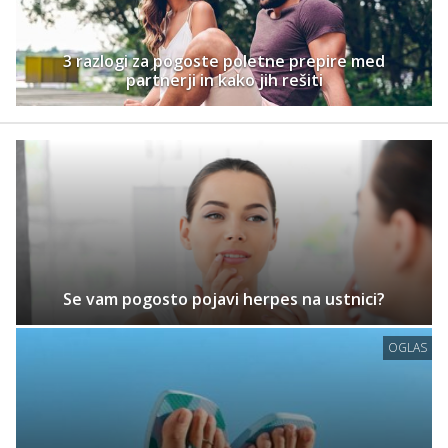
3 razlogi za pogoste poletne prepire med
partnerji in kako jih rešiti
Se vam pogosto pojavi herpes na ustnici?
OGLAS