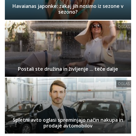
Havaianas japonke: zakaj jih nosimo iz sezone v
sezono?
OGLAS
Postali ste družina in življenje ... teče dalje
OGLAS
Spletni avto oglasi spreminjajo način nakupa in
prodaje avtomobilov