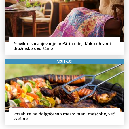
Pravilno shranjevanje prešitih odej: Kako ohraniti
družinsko dediščino
VIZITA.SI
Pozabite na dolgočasno meso: manj maščobe, več
svežine