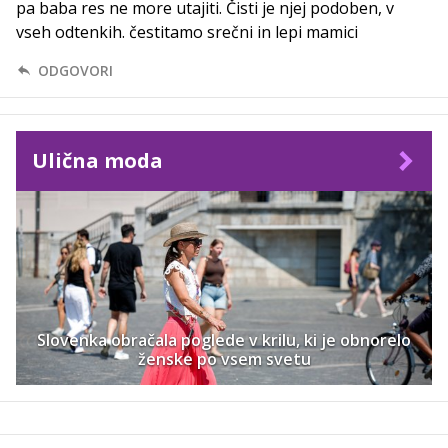
pa baba res ne more utajiti. Čisti je njej podoben, v
vseh odtenkih. čestitamo srečni in lepi mamici
ODGOVORI
Ulična moda
Slovenka obračala poglede v krilu, ki je obnorelo
ženske po vsem svetu