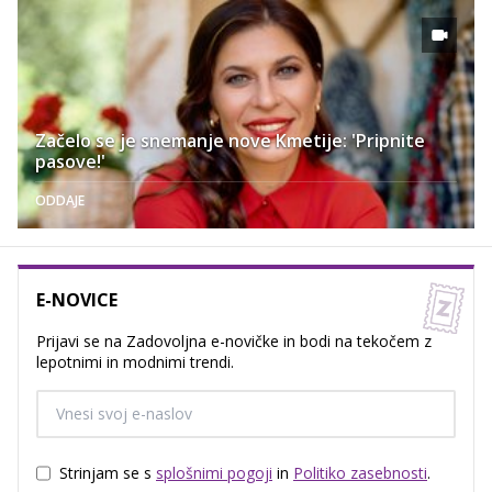
Začelo se je snemanje nove Kmetije: 'Pripnite
pasove!'
ODDAJE
E-NOVICE
Prijavi se na Zadovoljna e-novičke in bodi na tekočem z
lepotnimi in modnimi trendi.
Strinjam se s
splošnimi pogoji
in
Politiko zasebnosti
.