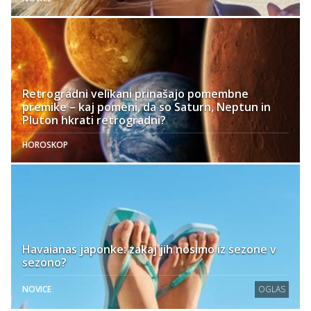
Retrogradni velikani prinašajo pomembne
premike – kaj pomeni, da so Saturn, Neptun in
Pluton hkrati retrogradni?
HOROSKOP
Havaianas japonke: zakaj jih nosimo iz sezone v
sezono?
NOVICE
OGLAS