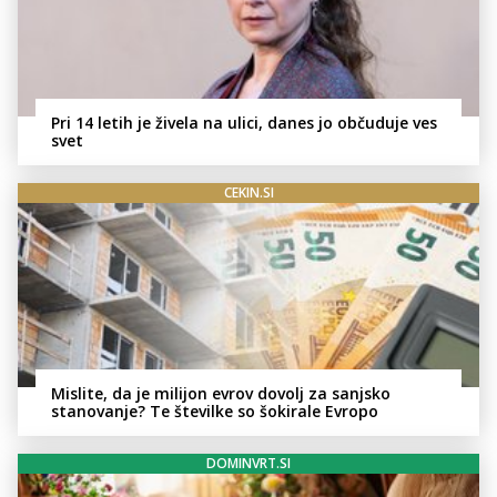
Pri 14 letih je živela na ulici, danes jo občuduje ves
svet
CEKIN.SI
Mislite, da je milijon evrov dovolj za sanjsko
stanovanje? Te številke so šokirale Evropo
DOMINVRT.SI