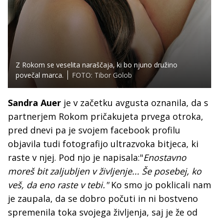
Z Rokom se veselita naraščaja, ki bo njuno družino
povečal marca.
FOTO: Tibor Golob
Sandra Auer
je v začetku avgusta oznanila, da s
partnerjem Rokom pričakujeta prvega otroka,
pred dnevi pa je svojem facebook profilu
objavila tudi fotografijo ultrazvoka bitjeca, ki
raste v njej. Pod njo je napisala:"
Enostavno
moreš bit zaljubljen v življenje... Še posebej, ko
veš, da eno raste v tebi."
Ko smo jo poklicali nam
je zaupala, da se dobro počuti in ni bostveno
spremenila toka svojega življenja, saj je že od