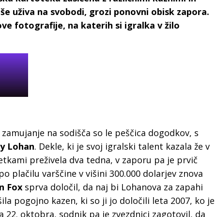
 še uživa na svobodi, grozi ponovni obisk zapora.
e fotografije, na katerih si igralka v žilo
 zamujanje na sodišča so le peščica dogodkov, s
ay Lohan
. Dekle, ki je svoj igralski talent kazala že v
šetkami preživela dva tedna, v zaporu pa je prvič
po plačilu varščine v višini 300.000 dolarjev znova
n Fox
sprva določil, da naj bi Lohanova za zapahi
ila pogojno kazen, ki so ji jo določili leta 2007, ko je
 22. oktobra, sodnik pa je zvezdnici zagotovil, da