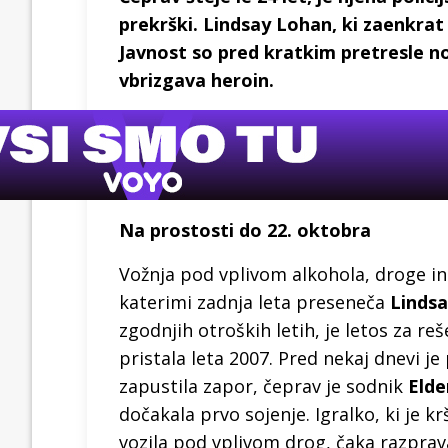
prekrški. Lindsay Lohan, ki zaenkrat
Javnost so pred kratkim pretresle nov
vbrizgava heroin.
Na prostosti do 22. oktobra
Vožnja pod vplivom alkohola, droge in
katerimi zadnja leta preseneča
Linds
zgodnjih otroških letih, je letos za re
pristala leta 2007. Pred nekaj dnevi je 
zapustila zapor, čeprav je sodnik
Elde
dočakala prvo sojenje. Igralko, ki je krš
vozila pod vplivom drog, čaka razprava