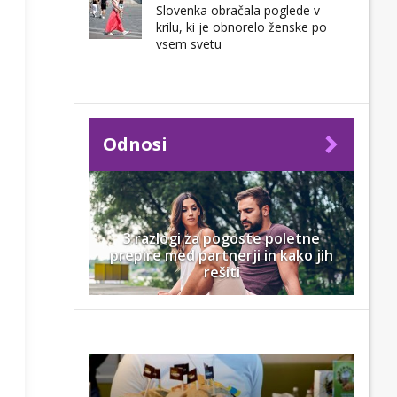
Slovenka obračala poglede v
krilu, ki je obnorelo ženske po
vsem svetu
Odnosi
3 razlogi za pogoste poletne
prepire med partnerji in kako jih
rešiti