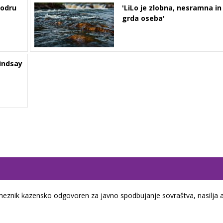
 odru
'LiLo je zlobna, nesramna in
grda oseba'
Lindsay
eznik kazensko odgovoren za javno spodbujanje sovraštva, nasilja a