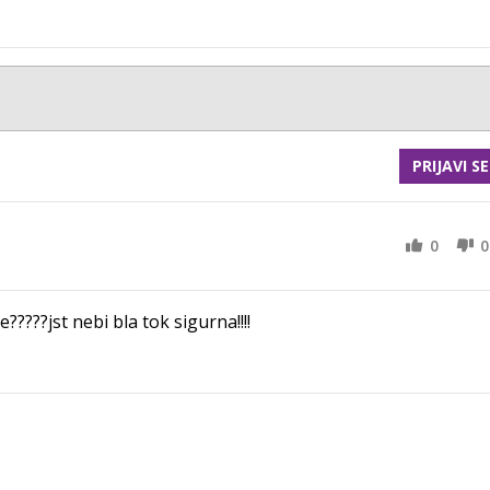
PRIJAVI SE
0
0
te?????jst nebi bla tok sigurna!!!!