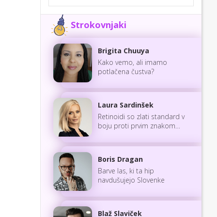
Strokovnjaki
Brigita Chuuya
Kako vemo, ali imamo
potlačena čustva?
Laura Sardinšek
Retinoidi so zlati standard v
boju proti prvim znakom
staranja
Boris Dragan
Barve las, ki ta hip
navdušujejo Slovenke
Blaž Slaviček