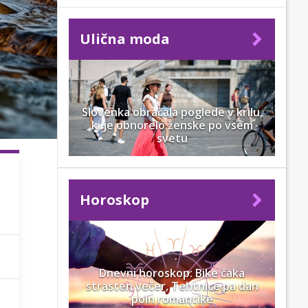
Ulična moda
Slovenka obračala poglede v krilu,
ki je obnorelo ženske po vsem
svetu
Horoskop
Dnevni horoskop: Bike čaka
strasten večer, Tehtnice pa dan
poln romantike