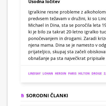
Usodna ločitev
Igralkine resne probleme z alkoholom 
predvsem težavam v družini, ki so Lind
Michael in Dina, sta se poročila leta 1
ki je bilo za takrat 20-letno igralko t
ponočevanjem in drogami. Zaradi krize
njena mama. Dina se je namesto v odg
prijateljico, skupaj sta začeli obiskov
obnašanje pa sta največkrat pripisale p
LINDSAY
LOHAN
HEROIN
PARIS
HILTON
DROGE
Z
SORODNI ČLANKI