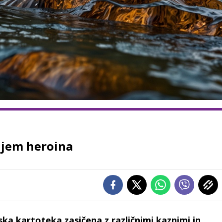
anjem heroina
ijska kartoteka zasičena z različnimi kaznimi in