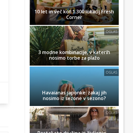
10 let in več kot 1.300 lokacij Fresh
Corner
OGLAS
3 modne kombinacije, v katerih
nosimo torbe za plažo
OGLAS
Havaianas japonke: zakaj jih
nosimo iz sezone v sezono?
OGLAS