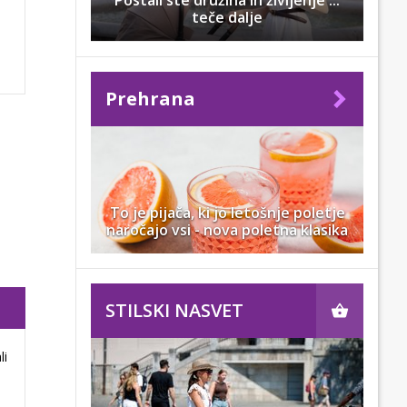
Postali ste družina in življenje ...
teče dalje
Prehrana
To je pijača, ki jo letošnje poletje
naročajo vsi - nova poletna klasika
STILSKI NASVET
li