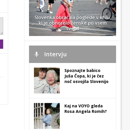
Slovenka obračala poglede v krilu,
ki je obnorelo ženske po vsem
svetu
Intervju
Spoznajte babico
Juša Čopa, ki je čez
noč osvojila Slovenijo
Kaj na VOYO gleda
Rosa Angela Romih?