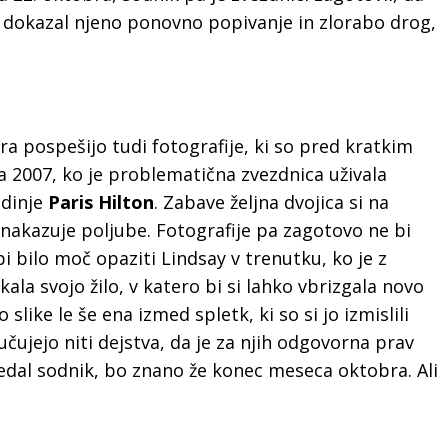
 dokazal njeno ponovno popivanje in zlorabo drog,
a pospešijo tudi fotografije, ki so pred kratkim
ta 2007, ko je problematična zvezdnica uživala
edinje
Paris Hilton
. Zabave željna dvojica si na
 nakazuje poljube. Fotografije pa zagotovo ne bi
i bilo moč opaziti Lindsay v trenutku, ko je z
ala svojo žilo, v katero bi si lahko vbrizgala novo
 slike le še ena izmed spletk, ki so si jo izmislili
jučujejo niti dejstva, da je za njih odgovorna prav
vedal sodnik, bo znano že konec meseca oktobra. Ali