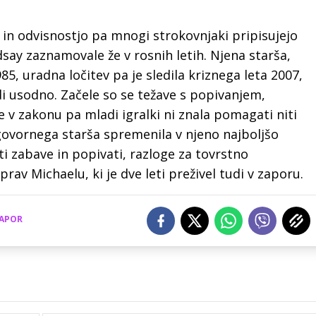
in odvisnostjo pa mnogi strokovnjaki pripisujejo
say zaznamovale že v rosnih letih. Njena starša,
985, uradna ločitev pa je sledila kriznega leta 2007,
udi usodno. Začele so se težave s popivanjem,
 v zakonu pa mladi igralki ni znala pomagati niti
ovornega starša spremenila v njeno najboljšo
ati zabave in popivati, razloge za tovrstno
rav Michaelu, ki je dve leti preživel tudi v zaporu.
APOR