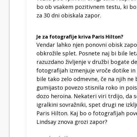
bo ob vsakem pozitivnem testu, ki bo
za 30 dni obiskala zapor.
Je za fotografije kriva Paris Hilton?
Vendar lahko njen ponovni obisk zapor
obkrožile splet. Posnete naj bi bile le
razuzdano življenje v družbi bogate d
fotografijah izmenjuje vroče dotike in
bile tako zelo odmevne, če na njih ne b
gumijasto povezo stisnila roko in poisk
dozo heroina. Nekateri viri trdijo, da so
igralkini sovražniki, spet drugi ne izkl
Paris Hilton. Kaj bo o fotografijah po
Lindsay znova grozi zapor?