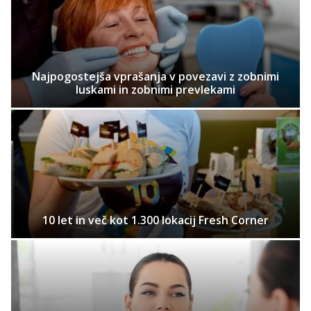
Najpogostejša vprašanja v povezavi z zobnimi
luskami in zobnimi prevlekami
10 let in več kot 1.300 lokacij Fresh Corner