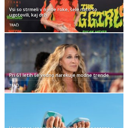
Vsi so strmeli v njene roke, šele nato so
ugotovili, kaj drži
TRAČI
Pri 61 letih še vedno narekuje modne trende
TRAČI