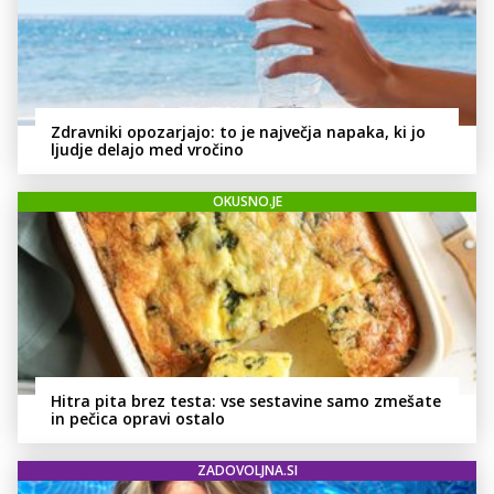
Zdravniki opozarjajo: to je največja napaka, ki jo
ljudje delajo med vročino
OKUSNO.JE
Hitra pita brez testa: vse sestavine samo zmešate
in pečica opravi ostalo
ZADOVOLJNA.SI