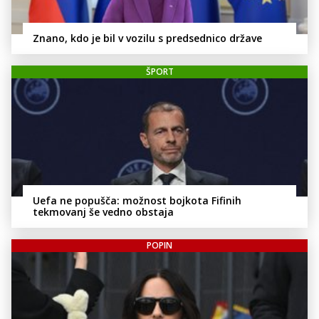
Znano, kdo je bil v vozilu s predsednico države
ŠPORT
Uefa ne popušča: možnost bojkota Fifinih
tekmovanj še vedno obstaja
POPIN