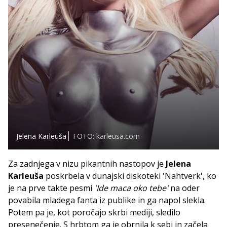
Jelena Karleuša
FOTO: karleusa.com
Za zadnjega v nizu pikantnih nastopov je
Jelena
Karleuša
poskrbela v dunajski diskoteki 'Nahtverk', ko
je na prve takte pesmi
'Ide maca oko tebe'
na oder
povabila mladega fanta iz publike in ga napol slekla.
Potem pa je, kot poročajo skrbi mediji, sledilo
presenečenje. S hrbtom ga je obrnila k sebi in začela