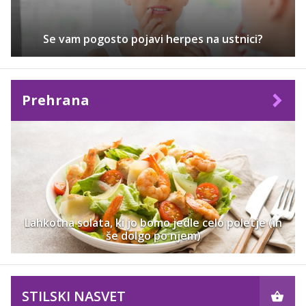
Se vam pogosto pojavi herpes na ustnici?
Prehrana
Lahkotna solata, ki jo bomo jedle celo poletje (in
še dolgo po njem)
STILSKI NASVET