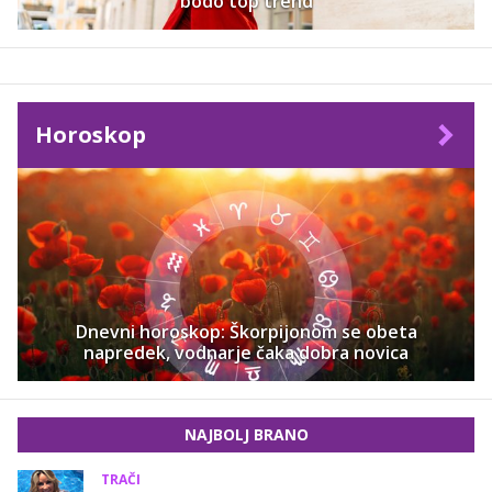
bodo top trend
Horoskop
Dnevni horoskop: Škorpijonom se obeta
napredek, vodnarje čaka dobra novica
NAJBOLJ BRANO
TRAČI