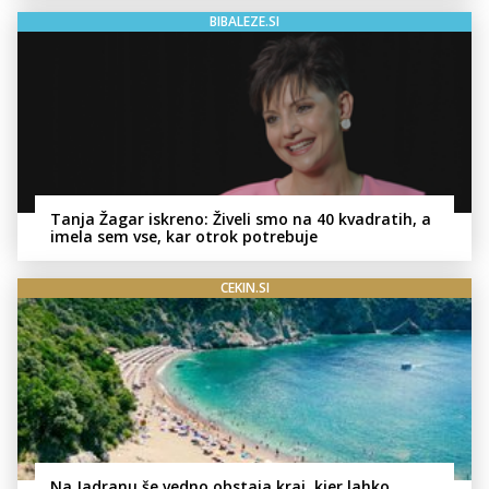
BIBALEZE.SI
Tanja Žagar iskreno: Živeli smo na 40 kvadratih, a
imela sem vse, kar otrok potrebuje
CEKIN.SI
Na Jadranu še vedno obstaja kraj, kjer lahko