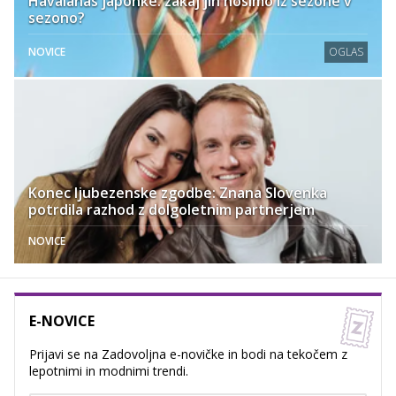
Havaianas japonke: zakaj jih nosimo iz sezone v
sezono?
NOVICE
OGLAS
Konec ljubezenske zgodbe: Znana Slovenka
potrdila razhod z dolgoletnim partnerjem
NOVICE
E-NOVICE
Prijavi se na Zadovoljna e-novičke in bodi na tekočem z
lepotnimi in modnimi trendi.