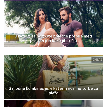
3 razlogi za pogoste poletne prepire med
partnerji in kako jih rešiti
OGLAS
3 modne kombinacije, v katerih nosimo torbe za
plažo