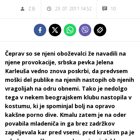
Z.B.
23. 07. 2011 14.52
10
Čeprav so se njeni oboževalci že navadili na
njene provokacije, srbska pevka Jelena
Karleuša vedno znova poskrbi, da predvsem
moški del publike na njenih nastopih ob njenih
vragolijah na odru obnemi. Tako je nedolgo
tega v nekem beograjskem klubu nastopila v
kostumu, ki je spominjal bolj na opravo
kakšne porno dive. Kmalu zatem je na oder
povabila mladeniča in ga brez zadržkov
zapeljevala kar pred vsemi, pred kratkim pa je