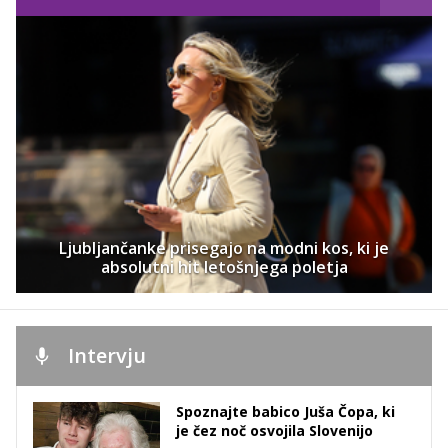
Ljubljančanke prisegajo na modni kos, ki je
absolutni hit letošnjega poletja
Intervju
Spoznajte babico Juša Čopa, ki
je čez noč osvojila Slovenijo