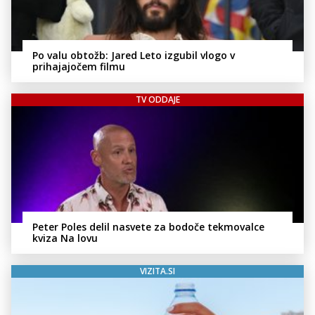
Po valu obtožb: Jared Leto izgubil vlogo v
prihajajočem filmu
TV ODDAJE
Peter Poles delil nasvete za bodoče tekmovalce
kviza Na lovu
VIZITA.SI