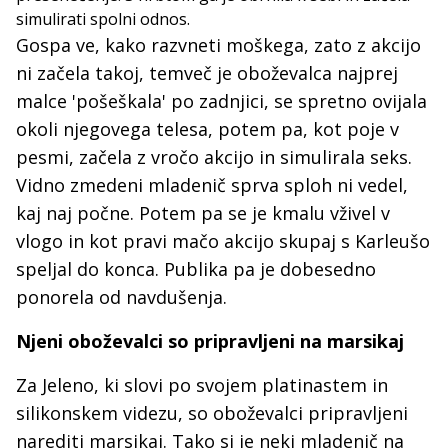
simulirati spolni odnos.
Gospa ve, kako razvneti moškega, zato z akcijo
ni začela takoj, temveč je oboževalca najprej
malce 'pošeškala' po zadnjici, se spretno ovijala
okoli njegovega telesa, potem pa, kot poje v
pesmi, začela z vročo akcijo in simulirala seks.
Vidno zmedeni mladenič sprva sploh ni vedel,
kaj naj počne. Potem pa se je kmalu vživel v
vlogo in kot pravi mačo akcijo skupaj s Karleušo
speljal do konca. Publika pa je dobesedno
ponorela od navdušenja.
Njeni oboževalci so pripravljeni na marsikaj
Za Jeleno, ki slovi po svojem platinastem in
silikonskem videzu, so oboževalci pripravljeni
narediti marsikaj. Tako si je neki mladenič na