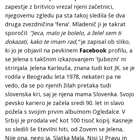
zapestje z britvico vrezal njeni začetnici,
njegovemu zgledu pa sta takoj sledila še dva
druga zvezdničina 'fena'. Mladenič ji je takrat
sporočil:
''Jeca, malo je bolelo, a želel sem ti
dokazati, kako te imam rad,“
je zapisal ob sliko,
ki jo je objavil na pevkinem
Facebook
profilu, a
se Jelena s takšnim izkazovanjem 'ljubezni' ni
strinjala. Jelena Karleuša, znana tudi kot JK, se je
rodila v Beogradu leta 1978, nekateri pa ne
vedo, da se po njenih žilah pretaka tudi
slovenska kri, saj je njena mama Slovenka. Svojo
pevsko kariero je začela sredi 90. let in slavo
požela s svojim prvim albumom Ogledalce. V
Srbiji je prodala več kot 100 tisoč kopij. Kasneje
so sledili še številni hiti, od Zovem se Jelena,
Nije ona, nego ja, Slatka Mala, Nisi U Pravu in