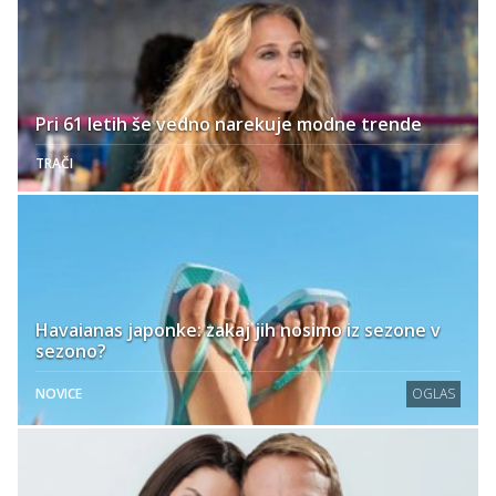
Pri 61 letih še vedno narekuje modne trende
TRAČI
Havaianas japonke: zakaj jih nosimo iz sezone v
sezono?
NOVICE
OGLAS