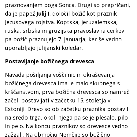
praznovanjem boga Sonca. Drugi so prepričani,
da je papež
Julij I
. določil božič kot praznik
Jezusovega rojstva. Koptska, jeruzalemska,
ruska, srbska in gruzijska pravoslavna cerkev
pa božič praznujejo 7. januarja, ker še vedno
uporabljajo julijanski koledar.
Postavljanje božičnega drevesca
Navada pošiljanja voščilnic in okraševanja
božičnega drevesca ima le malo skupnega s
krščanstvom, prva božična drevesca so namreč
začeli postavljati v začetku 15. stoletja v
Estoniji. Drevo so ob začetku praznika postavili
na sredo trga, okoli njega pa se je plesalo, pilo
in pelo. Na koncu praznikov so drevesce vedno
zažgali. Na območju Nemčije so božično