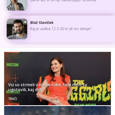
Blaž Slaviček
Kaj je vadba 12-3-30 in ali res deluje?
Vsi so strmeli v njene roke, šele nato so
ugotovili, kaj drži
TRAČI