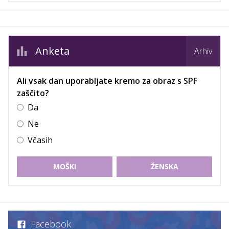
Anketa
Arhiv
Ali vsak dan uporabljate kremo za obraz s SPF
zaščito?
Da
Ne
Včasih
MOŠKI
ŽENSKA
Facebook