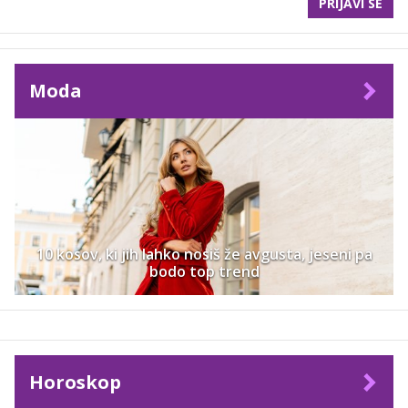
PRIJAVI SE
Moda
10 kosov, ki jih lahko nosiš že avgusta, jeseni pa
bodo top trend
Horoskop