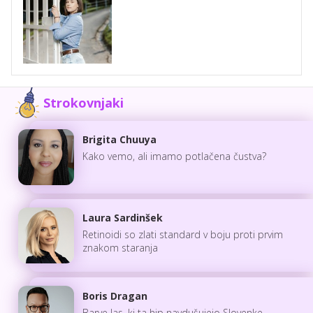
Strokovnjaki
Brigita Chuuya
Kako vemo, ali imamo potlačena čustva?
Laura Sardinšek
Retinoidi so zlati standard v boju proti prvim
znakom staranja
Boris Dragan
Barve las, ki ta hip navdušujejo Slovenke