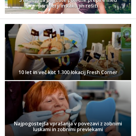
3 razlogi za pogoste poletne prepire med
partnerji in kako jih rešiti
10 let in več kot 1.300 lokacij Fresh Corner
Najpogostejša vprašanja v povezavi z zobnimi
luskami in zobnimi prevlekami