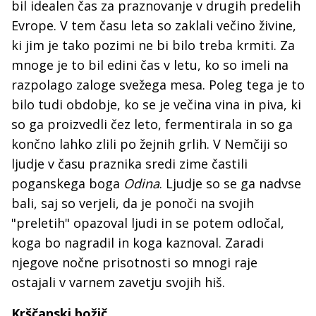
bil idealen čas za praznovanje v drugih predelih
Evrope. V tem času leta so zaklali večino živine,
ki jim je tako pozimi ne bi bilo treba krmiti. Za
mnoge je to bil edini čas v letu, ko so imeli na
razpolago zaloge svežega mesa. Poleg tega je to
bilo tudi obdobje, ko se je večina vina in piva, ki
so ga proizvedli čez leto, fermentirala in so ga
končno lahko zlili po žejnih grlih. V Nemčiji so
ljudje v času praznika sredi zime častili
poganskega boga
Odina
. Ljudje so se ga nadvse
bali, saj so verjeli, da je ponoči na svojih
"preletih" opazoval ljudi in se potem odločal,
koga bo nagradil in koga kaznoval. Zaradi
njegove nočne prisotnosti so mnogi raje
ostajali v varnem zavetju svojih hiš.
Krščanski božič