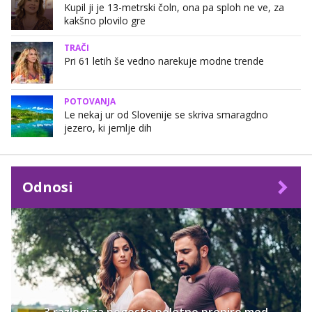
Kupil ji je 13-metrski čoln, ona pa sploh ne ve, za
kakšno plovilo gre
TRAČI
Pri 61 letih še vedno narekuje modne trende
POTOVANJA
Le nekaj ur od Slovenije se skriva smaragdno
jezero, ki jemlje dih
Odnosi