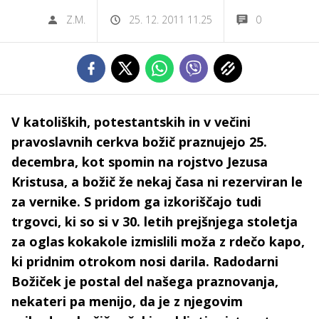
Z.M.
25. 12. 2011 11.25
0
V katoliških, potestantskih in v večini
pravoslavnih cerkva božič praznujejo 25.
decembra, kot spomin na rojstvo Jezusa
Kristusa, a božič že nekaj časa ni rezerviran le
za vernike. S pridom ga izkoriščajo tudi
trgovci, ki so si v 30. letih prejšnjega stoletja
za oglas kokakole izmislili moža z rdečo kapo,
ki pridnim otrokom nosi darila. Radodarni
Božiček je postal del našega praznovanja,
nekateri pa menijo, da je z njegovim