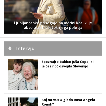
Ljubljančanke prisegajo na modni kos, ki je
absolutni hit letošnjega poletja
Intervju
Spoznajte babico Juša Čopa, ki
je čez noč osvojila Slovenijo
Kaj na VOYO gleda Rosa Angela
Romih?