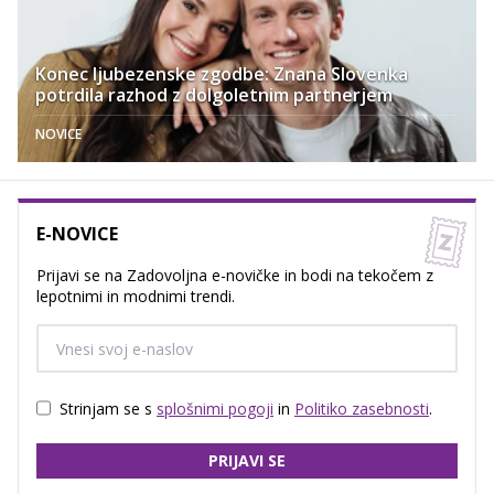
Konec ljubezenske zgodbe: Znana Slovenka
potrdila razhod z dolgoletnim partnerjem
NOVICE
E-NOVICE
Prijavi se na Zadovoljna e-novičke in bodi na tekočem z
lepotnimi in modnimi trendi.
Strinjam se s
splošnimi pogoji
in
Politiko zasebnosti
.
PRIJAVI SE