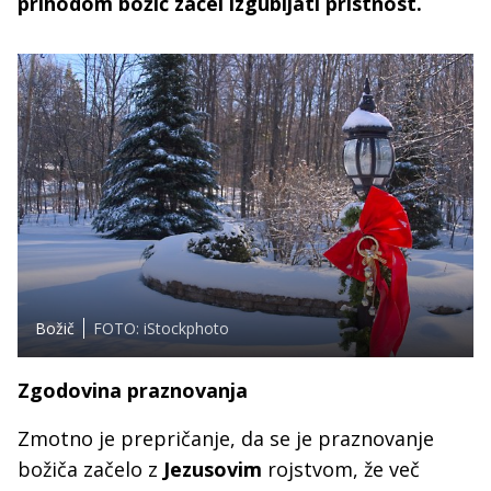
prihodom božič začel izgubljati pristnost.
Božič
FOTO: iStockphoto
Zgodovina praznovanja
Zmotno je prepričanje, da se je praznovanje
božiča začelo z
Jezusovim
rojstvom, že več