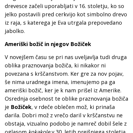
drevesce začeli uporabljati v 16. stoletju, ko so
jelko postavili pred cerkvijo kot simbolno drevo
iz raja, s katerega je Eva utrgala prepovedano
jabolko.
Ameriški božič in njegov Božiček
V novejšem času se pri nas uveljavlja tudi druga
oblika praznovanja božiča, ki nikakor ni
povezana s krščanstvom. Ker gre za nov pojav,
še nima uradnega imena, imenujemo pa ga
ameriški božič, ker je k nam prišel iz Amerike.
Osrednja osebnost te oblike praznovanja božiča
je
Božiček
, v rdeče oblečen mož, ki prinaša
darila. Dobri mož z vrečo daril v krščanstvu ne
obstaja, vizualno podobo je namreč dobil šele z
oglasom
kokakole
v 30. letih prejšnjega stoletja.