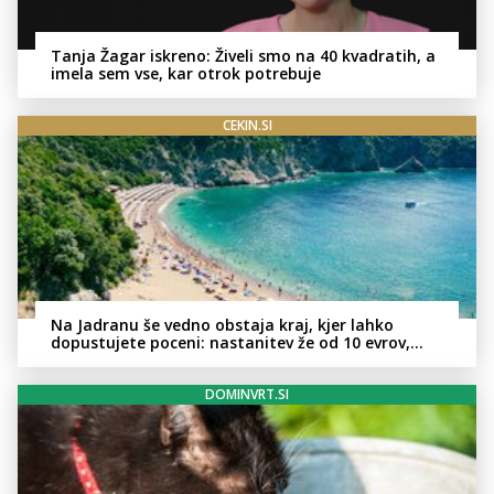
Tanja Žagar iskreno: Živeli smo na 40 kvadratih, a
imela sem vse, kar otrok potrebuje
CEKIN.SI
Na Jadranu še vedno obstaja kraj, kjer lahko
dopustujete poceni: nastanitev že od 10 evrov,
kosilo za pet evrov
DOMINVRT.SI