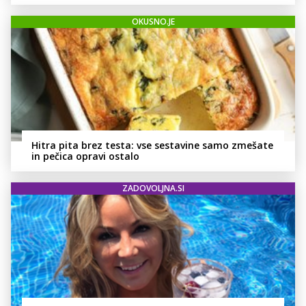
OKUSNO.JE
Hitra pita brez testa: vse sestavine samo zmešate
in pečica opravi ostalo
ZADOVOLJNA.SI