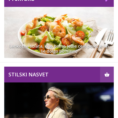
Lahkotna solata, ki jo bomo jedle celo poletje (in
še dolgo po njem)
STILSKI NASVET