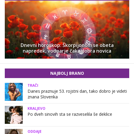
Dnevni horoskop: Škorpijonom se obeta
napredek, vodnarje čaka dobra novica
NAJBOLJ BRANO
TRAČI
Danes praznuje 53. rojstni dan, tako dobro je videti
znana Slovenka
KRALJEVO
Po dveh sinovih sta se razveselila še deklice
ODDAJE