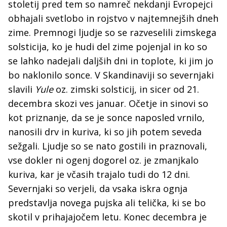
stoletij pred tem so namreč nekdanji Evropejci
obhajali svetlobo in rojstvo v najtemnejših dneh
zime. Premnogi ljudje so se razveselili zimskega
solsticija, ko je hudi del zime pojenjal in ko so
se lahko nadejali daljših dni in toplote, ki jim jo
bo naklonilo sonce. V Skandinaviji so severnjaki
slavili
Yule
oz. zimski solsticij, in sicer od 21.
decembra skozi ves januar. Očetje in sinovi so
kot priznanje, da se je sonce naposled vrnilo,
nanosili drv in kuriva, ki so jih potem seveda
sežgali. Ljudje so se nato gostili in praznovali,
vse dokler ni ogenj dogorel oz. je zmanjkalo
kuriva, kar je včasih trajalo tudi do 12 dni.
Severnjaki so verjeli, da vsaka iskra ognja
predstavlja novega pujska ali telička, ki se bo
skotil v prihajajočem letu. Konec decembra je