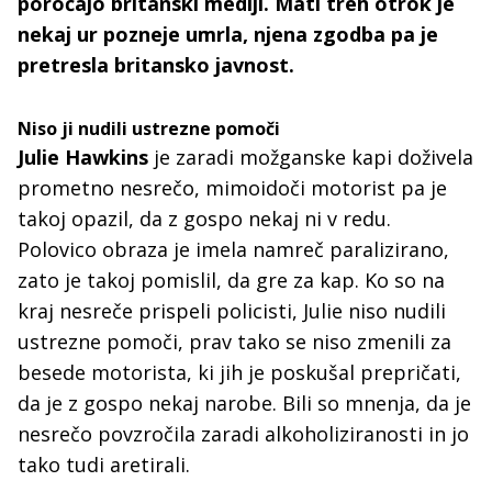
poročajo britanski mediji. Mati treh otrok je
nekaj ur pozneje umrla, njena zgodba pa je
pretresla britansko javnost.
Niso ji nudili ustrezne pomoči
Julie Hawkins
je zaradi možganske kapi doživela
prometno nesrečo, mimoidoči motorist pa je
takoj opazil, da z gospo nekaj ni v redu.
Polovico obraza je imela namreč paralizirano,
zato je takoj pomislil, da gre za kap. Ko so na
kraj nesreče prispeli policisti, Julie niso nudili
ustrezne pomoči, prav tako se niso zmenili za
besede motorista, ki jih je poskušal prepričati,
da je z gospo nekaj narobe. Bili so mnenja, da je
nesrečo povzročila zaradi alkoholiziranosti in jo
tako tudi aretirali.