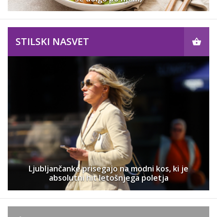
STILSKI NASVET
Ljubljančanke prisegajo na modni kos, ki je
absolutni hit letošnjega poletja