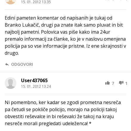
15. 01. 2012 13.35
Edini pameten komentar od napisanih je tukaj od
Branko Lukačič, drugi pa znate itak samo pluvat in bit
najbolj pametni. Polovica vas piše kako ima 24ur
premalo informacij za članke, ko je v naslovu omenjena
policija pa so vse informacije pristne. Iz ene skrajnosti v
drugo.
ODGOVORI
User437065
7
1
15. 01. 2012 13.24
Ni pomembno, ker kadar se zgodi prometna nesreča
pa četudi se pokliče policijo, morajo na policiji takoj
obvestiti reševalce in bi reševalci že takoj na kraju
nesreče morali pregledati udeleženca! *