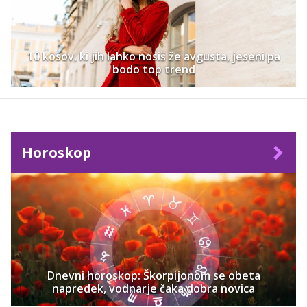
10 kosov, ki jih lahko nosiš že avgusta, jeseni pa
bodo top trend
Horoskop
Dnevni horoskop: Škorpijonom se obeta
napredek, vodnarje čaka dobra novica