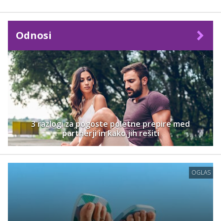
Odnosi
3 razlogi za pogoste poletne prepire med
partnerji in kako jih rešiti
OGLAS