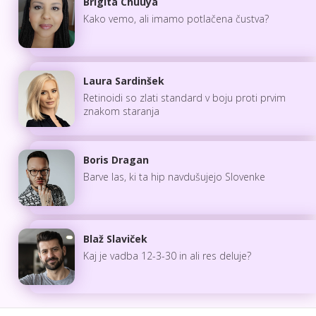
Brigita Chuuya
Kako vemo, ali imamo potlačena čustva?
Laura Sardinšek
Retinoidi so zlati standard v boju proti prvim
znakom staranja
Boris Dragan
Barve las, ki ta hip navdušujejo Slovenke
Blaž Slaviček
Kaj je vadba 12-3-30 in ali res deluje?