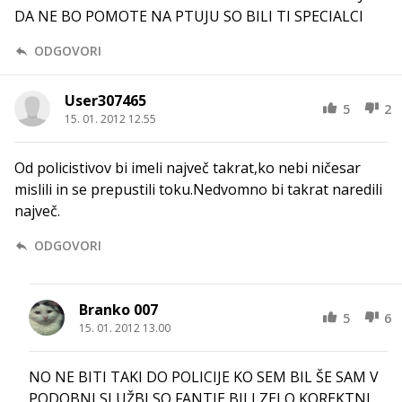
DA NE BO POMOTE NA PTUJU SO BILI TI SPECIALCI
ODGOVORI
User307465
5
2
15. 01. 2012 12.55
Od policistivov bi imeli največ takrat,ko nebi ničesar
mislili in se prepustili toku.Nedvomno bi takrat naredili
največ.
ODGOVORI
Branko 007
5
6
15. 01. 2012 13.00
NO NE BITI TAKI DO POLICIJE KO SEM BIL ŠE SAM V
PODOBNI SLUŽBI SO FANTJE BILI ZELO KOREKTNI