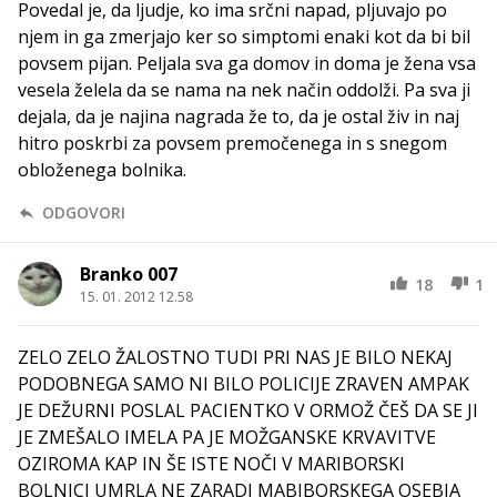
Povedal je, da ljudje, ko ima srčni napad, pljuvajo po
njem in ga zmerjajo ker so simptomi enaki kot da bi bil
povsem pijan. Peljala sva ga domov in doma je žena vsa
vesela želela da se nama na nek način oddolži. Pa sva ji
dejala, da je najina nagrada že to, da je ostal živ in naj
hitro poskrbi za povsem premočenega in s snegom
obloženega bolnika.
ODGOVORI
Branko 007
18
1
15. 01. 2012 12.58
ZELO ZELO ŽALOSTNO TUDI PRI NAS JE BILO NEKAJ
PODOBNEGA SAMO NI BILO POLICIJE ZRAVEN AMPAK
JE DEŽURNI POSLAL PACIENTKO V ORMOŽ ČEŠ DA SE JI
JE ZMEŠALO IMELA PA JE MOŽGANSKE KRVAVITVE
OZIROMA KAP IN ŠE ISTE NOČI V MARIBORSKI
BOLNICI UMRLA NE ZARADI MABIBORSKEGA OSEBJA