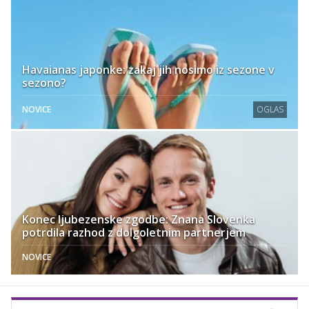
Havaianas japonke: zakaj jih nosimo iz sezone v
sezono?
NOVICE
OGLAS
Konec ljubezenske zgodbe: Znana Slovenka
potrdila razhod z dolgoletnim partnerjem
NOVICE