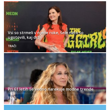
Vsi so strmeli v njene roke, šele nato so
ugotovili, kaj drži
TRAČI
Pri 61 letih še vedno narekuje modne trende
TRAČI