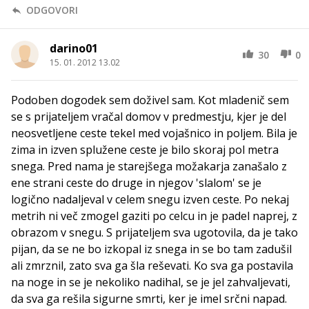
ODGOVORI
darino01
30
0
15. 01. 2012 13.02
Podoben dogodek sem doživel sam. Kot mladenič sem
se s prijateljem vračal domov v predmestju, kjer je del
neosvetljene ceste tekel med vojašnico in poljem. Bila je
zima in izven splužene ceste je bilo skoraj pol metra
snega. Pred nama je starejšega možakarja zanašalo z
ene strani ceste do druge in njegov 'slalom' se je
logično nadaljeval v celem snegu izven ceste. Po nekaj
metrih ni več zmogel gaziti po celcu in je padel naprej, z
obrazom v snegu. S prijateljem sva ugotovila, da je tako
pijan, da se ne bo izkopal iz snega in se bo tam zadušil
ali zmrznil, zato sva ga šla reševati. Ko sva ga postavila
na noge in se je nekoliko nadihal, se je jel zahvaljevati,
da sva ga rešila sigurne smrti, ker je imel srčni napad.