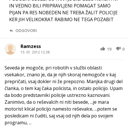
IN VEDNO BILI PRIPRAVLJENI POMAGAT SAMO
PIJAN PA RES NOBEDEN NE TREBA ŽALIT POLICIJE
KER JIH VELIKOKRAT RABIMO NE TEGA POZABIT
ODGOVORI
Ramzess
19
0
15. 01. 2012 12.38
Seveda je mogoče, pri robotih v službi oblasti
vsekakor, znano je, da je njih skoraj nemogoče v kaj
prepričati, vsaj dokler ni že prepozno. Manjka drugi del
članka, o tem kaj čaka policista, in ostalo policijo. Upam
da bodo predstavniki policije ustrezno kaznovani.
Zanimivo, da o reševalcih ni niti besede, ...je mara
motorist klical policijo namesto reševalce, ...potem se
posledicam ni čuditi, saj vsaj od njih dela po svojem
programu, ...