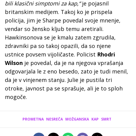
bili klasični simptomi za kap,“
je pojasnil
britanskim medijem. Takoj ko je prispela
policija, jim je Sharpe povedal svoje mnenje,
vendar so žensko kljub temu aretirali.
Hawkinsonova se je kmalu zatem zgrudila,
zdravniki pa so takoj opazili, da so njene
ustnice povsem vijoličaste. Policist
Rhodri
Wilson
je povedal, da je na njegova vprašanja
odgovarjala le z eno besedo, zato je tudi menil,
da je v vinjenem stanju. Julie je pustila tri
otroke, javnost pa se sprašuje, ali je to sploh
mogoče.
PROMETNA
NESREČA
MOŽGANSKA
KAP
SMRT