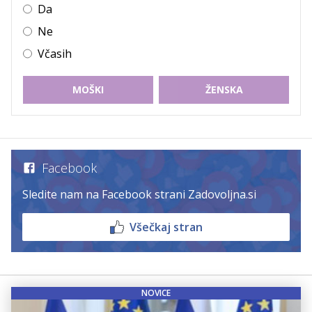
Da
Ne
Včasih
MOŠKI
ŽENSKA
Facebook
Sledite nam na Facebook strani Zadovoljna.si
Všečkaj stran
NOVICE