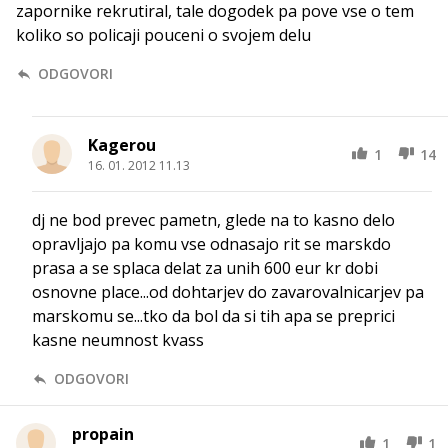
zapornike rekrutiral, tale dogodek pa pove vse o tem
koliko so policaji pouceni o svojem delu
ODGOVORI
Kagerou
1
14
16. 01. 2012 11.13
dj ne bod prevec pametn, glede na to kasno delo
opravljajo pa komu vse odnasajo rit se marskdo
prasa a se splaca delat za unih 600 eur kr dobi
osnovne place...od dohtarjev do zavarovalnicarjev pa
marskomu se...tko da bol da si tih apa se preprici
kasne neumnost kvass
ODGOVORI
propain
1
1