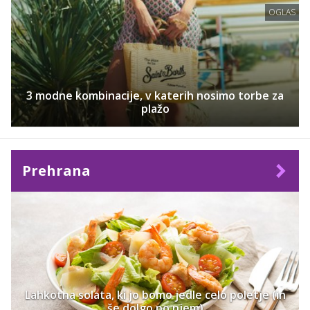
OGLAS
3 modne kombinacije, v katerih nosimo torbe za
plažo
Prehrana
Lahkotna solata, ki jo bomo jedle celo poletje (in
še dolgo po njem)