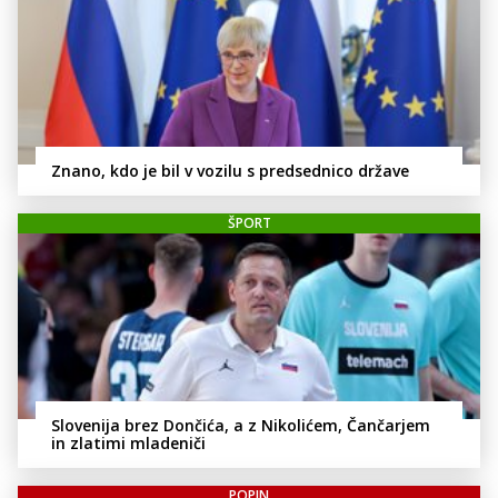
Znano, kdo je bil v vozilu s predsednico države
ŠPORT
Slovenija brez Dončića, a z Nikolićem, Čančarjem
in zlatimi mladeniči
POPIN