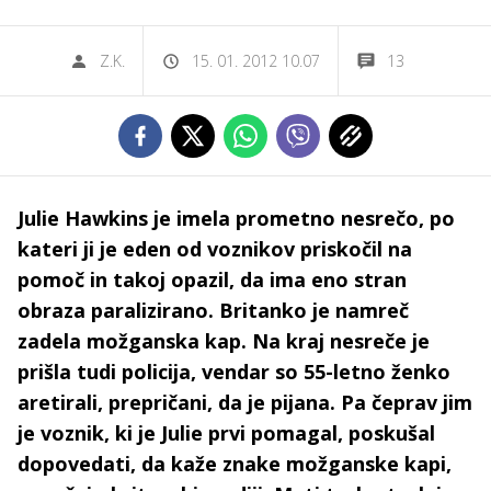
Z.K.
15. 01. 2012 10.07
13
Julie Hawkins je imela prometno nesrečo, po
kateri ji je eden od voznikov priskočil na
pomoč in takoj opazil, da ima eno stran
obraza paralizirano. Britanko je namreč
zadela možganska kap. Na kraj nesreče je
prišla tudi policija, vendar so 55-letno ženko
aretirali, prepričani, da je pijana. Pa čeprav jim
je voznik, ki je Julie prvi pomagal, poskušal
dopovedati, da kaže znake možganske kapi,