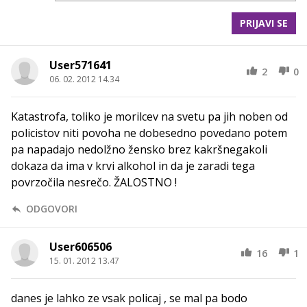
PRIJAVI SE
User571641
2
0
06. 02. 2012 14.34
Katastrofa, toliko je morilcev na svetu pa jih noben od
policistov niti povoha ne dobesedno povedano potem
pa napadajo nedolžno žensko brez kakršnegakoli
dokaza da ima v krvi alkohol in da je zaradi tega
povrzočila nesrečo. ŽALOSTNO !
ODGOVORI
User606506
16
1
15. 01. 2012 13.47
danes je lahko ze vsak policaj , se mal pa bodo