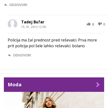
ODGOVORI
Tadej Bu?ar
8
0
15. 01. 2012 12.58
Policija ma žal prednost pred reševalci. Prva more
prit policija pol šele lahko reševalci. bolano
ODGOVORI
Moda