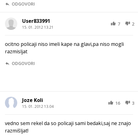
ODGOVORI
User833991
7
2
15. 01. 2012 13.21
ocitno policaji niso imeli kape na glavi,pa niso mogli
razmisljat
ODGOVORI
Joze Koli
16
3
15. 01. 2012 13.04
vedno sem rekel da so policaji sami bedaki,saj ne znajo
razmišljat!