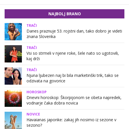
NAJBOLJ BRANO
TRAČI
Danes praznuje 53. rojstni dan, tako dobro je videti
znana Slovenka
TRAČI
Vsi so strmeli v njene roke, šele nato so ugotovili,
kaj drži
TRAČI
Njuna ljubezen naj bi bila marketinški trik, tako se
odzivata na govorice
HOROSKOP
Dnevni horoskop: Škorpijonom se obeta napredek,
vodnarje čaka dobra novica
NOVICE
Havaianas japonke: zakaj jih nosimo iz sezone v
sezono?