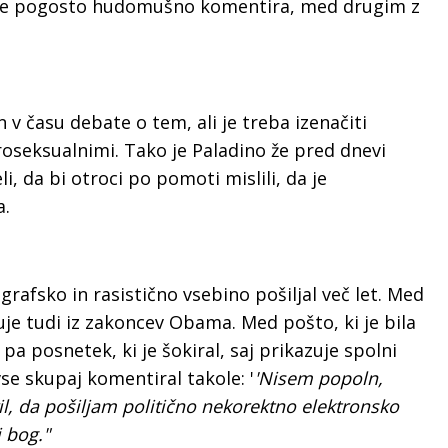
tke pogosto hudomušno komentira, med drugim z
 v času debate o tem, ali je treba izenačiti
seksualnimi. Tako je Paladino že pred dnevi
eli, da bi otroci po pomoti mislili, da je
a.
rafsko in rasistično vsebino pošiljal več let. Med
uje tudi iz zakoncev Obama. Med pošto, ki je bila
 pa posnetek, ki je šokiral, saj prikazuje spolni
e skupaj komentiral takole: '
'Nisem popoln,
il, da pošiljam politično nekorektno elektronsko
 bog."