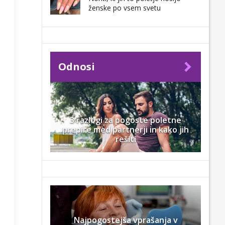
ženske po vsem svetu
Odnosi
3 razlogi za pogoste poletne
prepire med partnerji in kako jih
rešiti
Najpogostejša vprašanja v