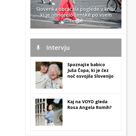
Slovenka obračala poglede v krilu,
ki je obnorelo ženske po vsem
svetu
Intervju
Spoznajte babico
Juša Čopa, ki je čez
noč osvojila Slovenijo
Kaj na VOYO gleda
Rosa Angela Romih?