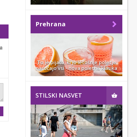
Prehrana
li
To je pijača, ki jo letošnje poletje
naročajo vsi - nova poletna klasika
STILSKI NASVET