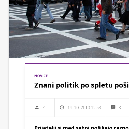
NOVICE
Znani politik po spletu poš
Z. T.
14. 10. 2010 12.53
3
Prijatelji si med seboj pošiljajo razn