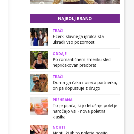
NAJBOLJ BRANO
TRAČI
Hčerki slavnega igralca sta
ukradli vso pozornost
ODDAJE
Po romantičnem zmenku sledi
nepričakovan preobrat
TRAČI
Doma ga čaka noseča partnerka,
on pa dopustuje z drugo
PREHRANA
To je pijača, ki jo letošnje poletje
naročajo vsi - nova poletna
klasika
NOHTI
Nohti, ki jih to poletje nosijo