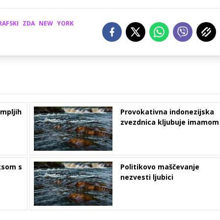
AFSKI
ZDA
NEW
YORK
mpljih
Provokativna indonezijska
zvezdnica kljubuje imamom
eksom s
Politikovo maščevanje
nezvesti ljubici