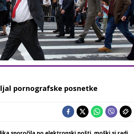
iljal pornografske posnetke
olika sporočila po elektronski pošti, moški si radi