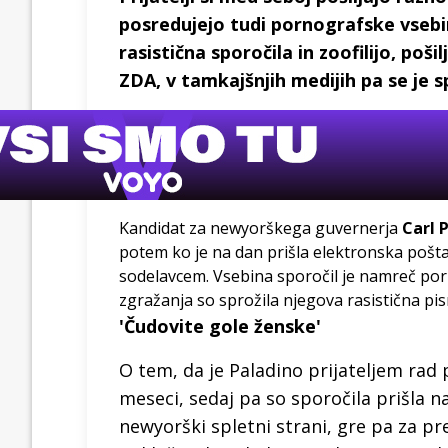
posredujejo tudi pornografske vsebi
rasistična sporočila in zoofilijo, poš
ZDA, v tamkajšnjih medijih pa se je s
Kandidat za newyorškega guvernerja
Carl 
potem ko je na dan prišla elektronska pošta, k
sodelavcem. Vsebina sporočil je namreč porn
zgražanja so sprožila njegova rasistična pi
'Čudovite gole ženske'
O tem, da je Paladino prijateljem rad p
meseci, sedaj pa so sporočila prišla n
newyorški spletni strani, gre pa za pr