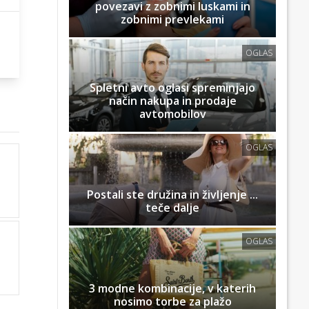
povezavi z zobnimi luskami in
zobnimi prevlekami
OGLAS
Spletni avto oglasi spreminjajo
način nakupa in prodaje
avtomobilov
OGLAS
Postali ste družina in življenje ...
teče dalje
OGLAS
3 modne kombinacije, v katerih
nosimo torbe za plažo