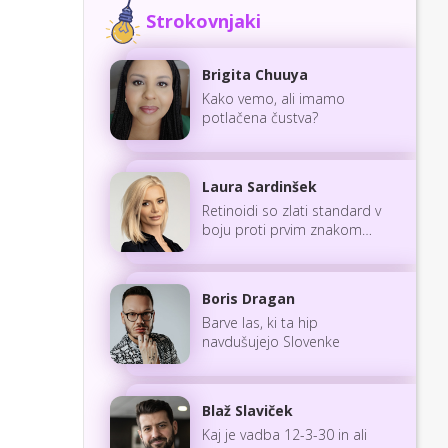
Strokovnjaki
Brigita Chuuya
Kako vemo, ali imamo
potlačena čustva?
Laura Sardinšek
Retinoidi so zlati standard v
boju proti prvim znakom
staranja
Boris Dragan
Barve las, ki ta hip
navdušujejo Slovenke
Blaž Slaviček
Kaj je vadba 12-3-30 in ali