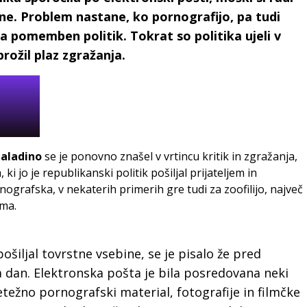
ne. Problem nastane, ko pornografijo, pa tudi
ilja pomemben politik. Tokrat so politika ujeli v
prožil plaz zgražanja.
Paladino
se je ponovno znašel v vrtincu kritik in zgražanja,
i jo je republikanski politik pošiljal prijateljem in
ografska, v nekaterih primerih gre tudi za zoofilijo, največ
sma.
ošiljal tovrstne vsebine, se je pisalo že pred
a dan. Elektronska pošta je bila posredovana neki
etežno pornografski material, fotografije in filmčke