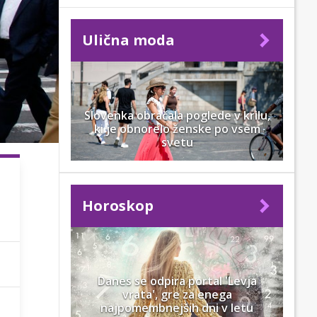
Ulična moda
Slovenka obračala poglede v krilu,
ki je obnorelo ženske po vsem
svetu
Horoskop
Danes se odpira portal 'Levja
vrata', gre za enega
najpomembnejših dni v letu