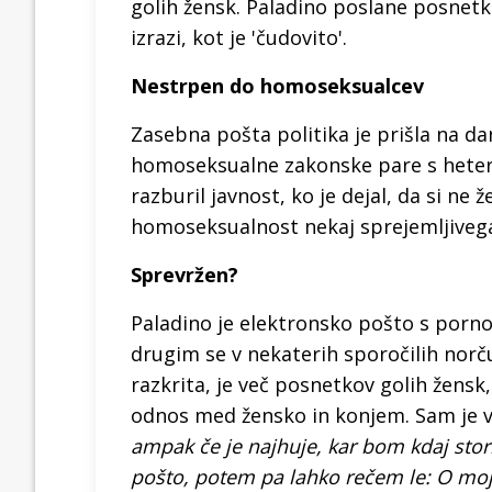
golih žensk. Paladino poslane posne
izrazi, kot je 'čudovito'.
Nestrpen do homoseksualcev
Zasebna pošta politika je prišla na dan
homoseksualne zakonske pare s hetero
razburil javnost, ko je dejal, da si ne ž
homoseksualnost nekaj sprejemljiveg
Sprevržen?
Paladino je elektronsko pošto s pornog
drugim se v nekaterih sporočilih norč
razkrita, je več posnetkov golih žensk,
odnos med žensko in konjem. Sam je vs
ampak če je najhuje, kar bom kdaj stor
pošto, potem pa lahko rečem le: O moj