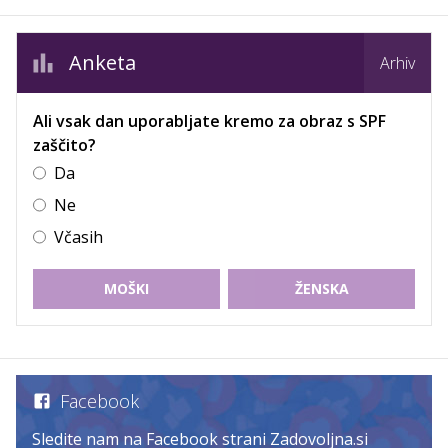
Anketa
Arhiv
Ali vsak dan uporabljate kremo za obraz s SPF
zaščito?
Da
Ne
Včasih
MOŠKI
ŽENSKA
Facebook
Sledite nam na Facebook strani Zadovoljna.si