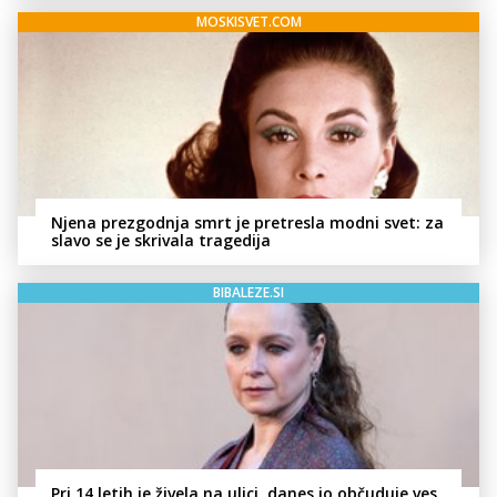
MOSKISVET.COM
Njena prezgodnja smrt je pretresla modni svet: za
slavo se je skrivala tragedija
BIBALEZE.SI
Pri 14 letih je živela na ulici, danes jo občuduje ves