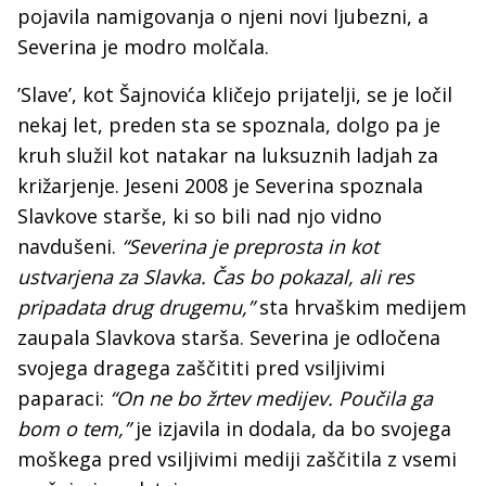
pojavila namigovanja o njeni novi ljubezni, a
Severina je modro molčala.
’Slave’, kot Šajnovića kličejo prijatelji, se je ločil
nekaj let, preden sta se spoznala, dolgo pa je
kruh služil kot natakar na luksuznih ladjah za
križarjenje. Jeseni 2008 je Severina spoznala
Slavkove starše, ki so bili nad njo vidno
navdušeni.
“Severina je preprosta in kot
ustvarjena za Slavka. Čas bo pokazal, ali res
pripadata drug drugemu,”
sta hrvaškim medijem
zaupala Slavkova starša. Severina je odločena
svojega dragega zaščititi pred vsiljivimi
paparaci:
“On ne bo žrtev medijev. Poučila ga
bom o tem,”
je izjavila in dodala, da bo svojega
moškega pred vsiljivimi mediji zaščitila z vsemi