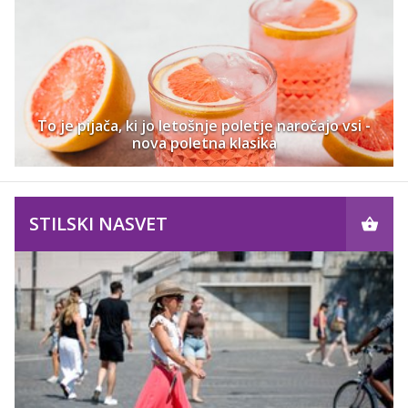
To je pijača, ki jo letošnje poletje naročajo vsi -
nova poletna klasika
STILSKI NASVET