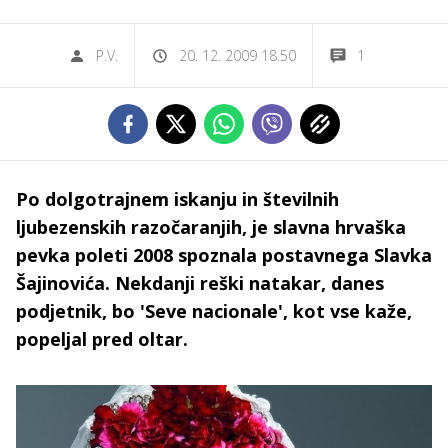
P.V.
20. 12. 2009 18.50
1
Po dolgotrajnem iskanju in številnih
ljubezenskih razočaranjih, je slavna hrvaška
pevka poleti 2008 spoznala postavnega Slavka
Šajinovića. Nekdanji reški natakar, danes
podjetnik, bo 'Seve nacionale', kot vse kaže,
popeljal pred oltar.