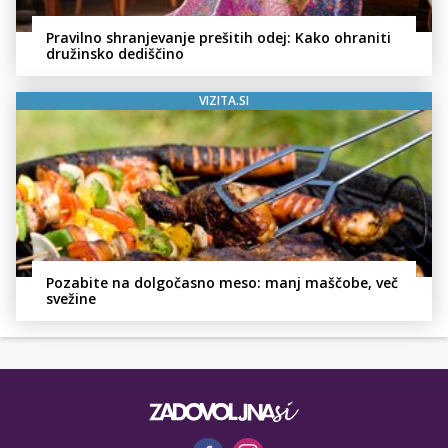
Pravilno shranjevanje prešitih odej: Kako ohraniti
družinsko dediščino
VIZITA.SI
Pozabite na dolgočasno meso: manj maščobe, več
svežine