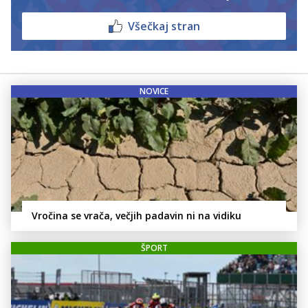
Všečkaj stran
NOVICE
Vročina se vrača, večjih padavin ni na vidiku
ŠPORT