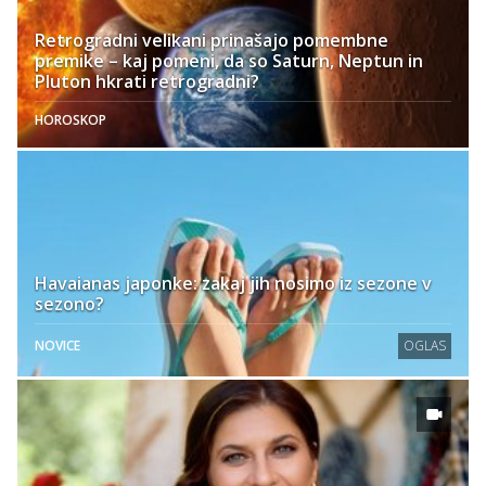
Retrogradni velikani prinašajo pomembne
premike – kaj pomeni, da so Saturn, Neptun in
Pluton hkrati retrogradni?
HOROSKOP
Havaianas japonke: zakaj jih nosimo iz sezone v
sezono?
NOVICE
OGLAS