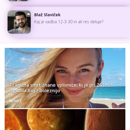
Blaž Slaviček
Kaj je vadba 12-3-30 in ali res deluje?
Tragična smrt znane vplivnice, ki je pri 26 letih
izgubila boj z boleznijo
NOVICE