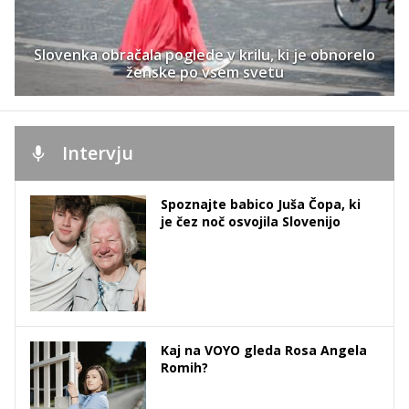
Slovenka obračala poglede v krilu, ki je obnorelo
ženske po vsem svetu
Intervju
Spoznajte babico Juša Čopa, ki
je čez noč osvojila Slovenijo
Kaj na VOYO gleda Rosa Angela
Romih?