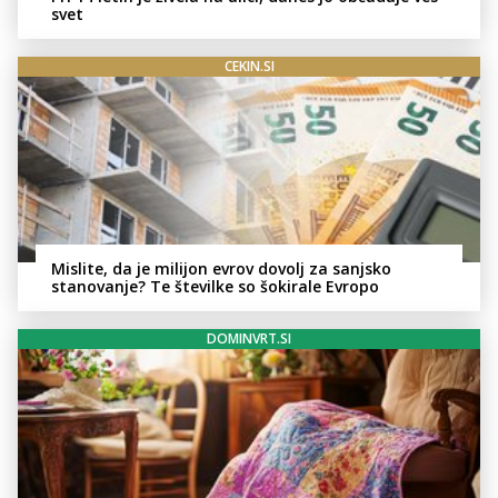
svet
CEKIN.SI
Mislite, da je milijon evrov dovolj za sanjsko
stanovanje? Te številke so šokirale Evropo
DOMINVRT.SI