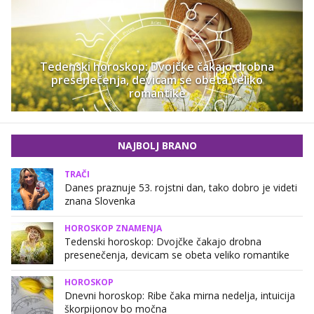
Tedenski horoskop: Dvojčke čakajo drobna
presenečenja, devicam se obeta veliko
romantike
NAJBOLJ BRANO
TRAČI
Danes praznuje 53. rojstni dan, tako dobro je videti
znana Slovenka
HOROSKOP ZNAMENJA
Tedenski horoskop: Dvojčke čakajo drobna
presenečenja, devicam se obeta veliko romantike
HOROSKOP
Dnevni horoskop: Ribe čaka mirna nedelja, intuicija
škorpijonov bo močna