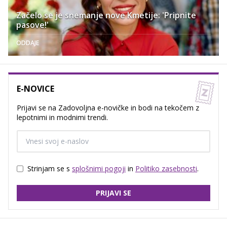
Začelo se je snemanje nove Kmetije: 'Pripnite
pasove!'
ODDAJE
E-NOVICE
Prijavi se na Zadovoljna e-novičke in bodi na tekočem z
lepotnimi in modnimi trendi.
Strinjam se s
splošnimi pogoji
in
Politiko zasebnosti
.
PRIJAVI SE