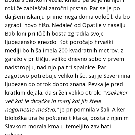
roki že zableščal zaročni prstan. Par se je po
daljšem iskanju primernega doma odločil, da bo
zgradil novo hišo. Nedaleč od Opatije v naselju
Babiloni pri Ičičih bosta zgradila svoje
ljubezensko gnezdo. Kot poročajo hrvaški
mediji bo hiša imela 200 kvadratnih metrov, z
garažo v pritličju, veliko dnevno sobo v prvem
nadstropju, nad njo pa tri spalnice. Par
zagotovo potrebuje veliko hišo, saj je Severinina
ljubezen do otrok dobro znana. Pevka je pred
kratkim dejala, da si želi veliko otrok:
"Vsekakor
več kot le dvojčka in manj kot jih šteje
nogometno moštvo,"
je pripomnila v šali. A ker
biološka ura že pošteno tiktaka, bosta z njenim
Slavkom morala kmalu temeljito zavihati
rokave.