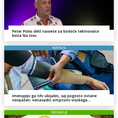
Peter Poles delil nasvete za bodoče tekmovalce
kviza Na lovu
VIZITA.SI
Imenujejo ga tihi ubijalec, saj pogosto ostane
neopažen: nenavadni simptomi visokega
holesterola
OKUSNO.JE