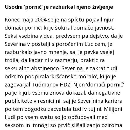
Usodni ‘pornič’ je razburkal njeno življenje
Konec maja 2004 se je na spletu pojavil njun
domači pornič, ki je šokiral domačo javnost.
Seksi vsebina videa, predvsem pa dejstvo, da je
Severina v postelji s poročenim Lucićem, je
razburkalo javno mnenje, saj je pevka vselej
trdila, da kadar ni v razmerju, prakticira
seksualno abstinenco. Severina je takrat tudi
odkrito podpirala ‘krščansko moralo’, ki jo je
zagovarjal Tuđmanov HDZ. Njen ‘domači pornič’
pa je kljub vsemu znova dokazal, da negativne
publicitete v resnici ni, saj je Severinina kariera
po tem dogodku zacvetela tudi v tujini. Milijoni
ljudi po vsem svetu so jo občudovali med
seksom in mnogi so prvič slišali zanjo oziroma