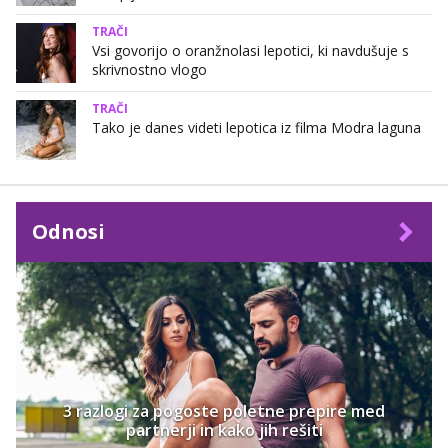
TRAČI
Vsi govorijo o oranžnolasi lepotici, ki navdušuje s
skrivnostno vlogo
TRAČI
Tako je danes videti lepotica iz filma Modra laguna
Odnosi
3 razlogi za pogoste poletne prepire med
partnerji in kako jih rešiti