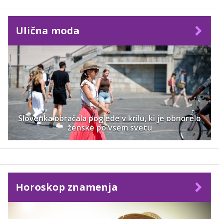
Ulična moda
Slovenka obračala poglede v krilu, ki je obnorelo
ženske po vsem svetu
Horoskop znamenja