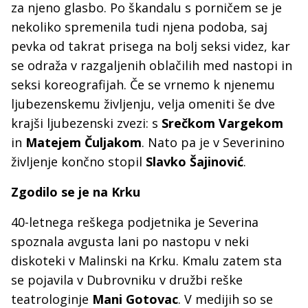
za njeno glasbo. Po škandalu s porničem se je
nekoliko spremenila tudi njena podoba, saj
pevka od takrat prisega na bolj seksi videz, kar
se odraža v razgaljenih oblačilih med nastopi in
seksi koreografijah. Če se vrnemo k njenemu
ljubezenskemu življenju, velja omeniti še dve
krajši ljubezenski zvezi: s
Srečkom Vargekom
in
Matejem Čuljakom
. Nato pa je v Severinino
življenje končno stopil
Slavko
Šajinović
.
Zgodilo se je na Krku
40-letnega reškega podjetnika je Severina
spoznala avgusta lani po nastopu v neki
diskoteki v Malinski na Krku. Kmalu zatem sta
se pojavila v Dubrovniku v družbi reške
teatrologinje
Mani Gotovac
. V medijih so se