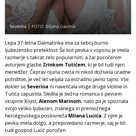
Severina
FOTO: Biljana Gaurina
Lepa 37-letna Dalmatinka ima za seboj burno
ljubezensko preteklost. Še kot pevka v vzponu je imela
razmerje s takrat zelo popularnim, a žal poročenim
avtorjem glasbe
Zrinkom Tutićem
, ki je bil tudi njen
menedžer. Čeprav njuna zveza ni nikoli doživela uradne
potrditve, je več let veljala za estradno javno tajno. Vse
dokler se
Severina
ni naveličala vloge druge violine in
Tutića zapustila. Sledila je bežna romanca s pevcem
skupine Kojot,
Alenom Marinom
, nato pa je spoznala
svojo veliko ljubezen, znanega in premožnega
hercegovskega poslovneža
Milana Lucića
.
Z njim je
pevka imela dolgo, a prepovedano razmerje, saj je bil
tudi gospod Lucić poročen.