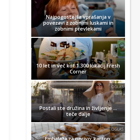
Najpogostejša vprašanja v
povezavi z zobnimi luskami in
zobnimi prevlekami
10 let in več kot 1.300 lokacij Fresh
Corner
OGLAS
Postali ste družina in življenje ...
teče dalje
OGLAS
Embalaža za pecivo: karton,