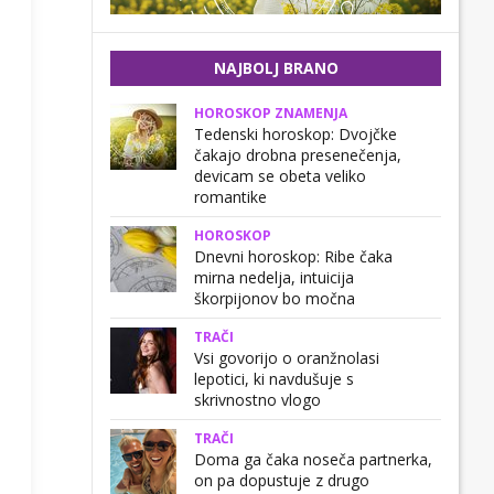
NAJBOLJ BRANO
HOROSKOP ZNAMENJA
Tedenski horoskop: Dvojčke
čakajo drobna presenečenja,
devicam se obeta veliko
romantike
HOROSKOP
Dnevni horoskop: Ribe čaka
mirna nedelja, intuicija
škorpijonov bo močna
TRAČI
Vsi govorijo o oranžnolasi
lepotici, ki navdušuje s
skrivnostno vlogo
TRAČI
Doma ga čaka noseča partnerka,
on pa dopustuje z drugo