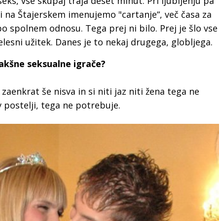
eks, vse skupaj traja deset minut. Pri ljubljenju pa
mi na Štajerskem imenujemo "cartanje“, več časa za
o spolnem odnosu. Tega prej ni bilo. Prej je šlo vse
esni užitek. Danes je to nekaj drugega, globljega.
 kakšne seksualne igrače?
aenkrat še nisva in si niti jaz niti žena tega ne
v postelji, tega ne potrebuje.