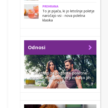
PREHRANA
To je pijača, ki jo letošnje poletje
naročajo vsi - nova poletna
klasika
Odnosi
3 razlogi za pogoste poletne
prepire med partnerji in kako jih
rešiti