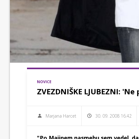
NOVICE
ZVEZDNIŠKE LJUBEZNI: 'Ne p
Marjana Harcet
30. 09. 2008 16.42
"Po Majinem nasmehu sem vedel, da 