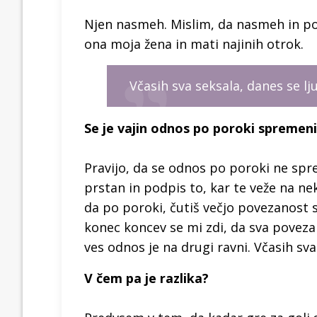
Njen nasmeh. Mislim, da nasmeh in po
ona moja žena in mati najinih otrok.
Včasih sva seksala, danes se lj
Se je vajin odnos po poroki spremeni
Pravijo, da se odnos po poroki ne spr
prstan in podpis to, kar te veže na ne
da po poroki, čutiš večjo povezanost s 
konec koncev se mi zdi, da sva poveza
ves odnos je na drugi ravni. Včasih sva
V čem pa je razlika?