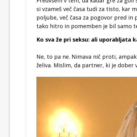
Predvsem v tem, da kadar gre za goli s
si vzameš več časa tudi za tisto, kar 
poljube, več časa za pogovor pred in p
tako hitro in pomemben je bil samo tel
Ko sva že pri seksu: ali uporabljata
Ne, to pa ne. Nimava nič proti, ampak z
želiva. Mislim, da partner, ki je dober 