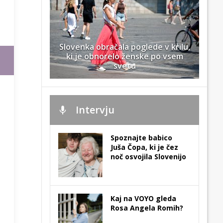
Slovenka obračala poglede v krilu,
ki je obnorelo ženske po vsem
svetu
Intervju
Spoznajte babico
Juša Čopa, ki je čez
noč osvojila Slovenijo
Kaj na VOYO gleda
Rosa Angela Romih?