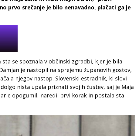
o prvo srečanje je bilo nenavadno, plačati ga je
sta se spoznala v občinski zgradbi, kjer je bila
 Damjan je nastopil na sprejemu županovih gostov,
lačala njegov nastop. Slovenski estradnik, ki slovi
i dolgo nista upala priznati svojih čustev, saj je Maja
arle opogumil, naredil prvi korak in postala sta