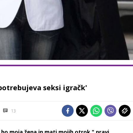
otrebujeva seksi igračk'
13
bo moja žena in mati mojih otrok," pravi