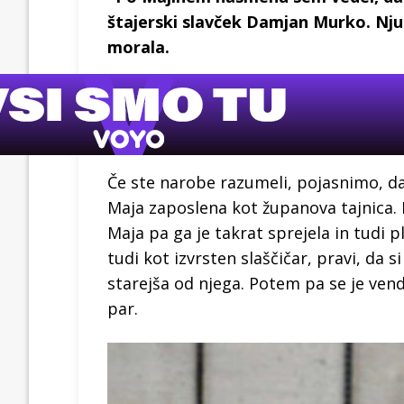
štajerski slavček Damjan Murko. Njun
morala.
Če ste narobe razumeli, pojasnimo, da 
Maja zaposlena kot županova tajnica.
Maja pa ga je takrat sprejela in tudi p
tudi kot izvrsten slaščičar, pravi, da s
starejša od njega. Potem pa se je vend
par.