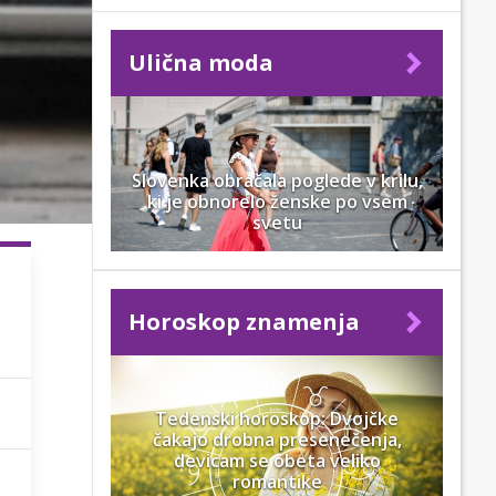
Ulična moda
Slovenka obračala poglede v krilu,
ki je obnorelo ženske po vsem
svetu
Horoskop znamenja
Tedenski horoskop: Dvojčke
čakajo drobna presenečenja,
devicam se obeta veliko
romantike