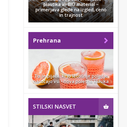
plastika ali BIO material –
primerjava glede na izgled, ceno
in trajnost
Prehrana
To je pijača, ki jo letošnje poletje
naročajo vsi - nova poletna klasika
STILSKI NASVET