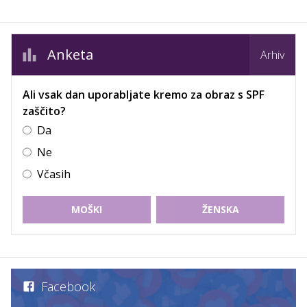
Anketa
Arhiv
Ali vsak dan uporabljate kremo za obraz s SPF
zaščito?
Da
Ne
Včasih
MOŠKI
ŽENSKA
Facebook