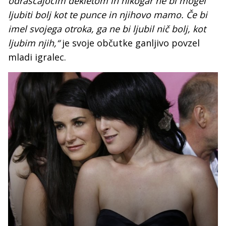
odraščajočim dekletom in nikogar ne bi mogel
ljubiti bolj kot te punce in njihovo mamo. Če bi
imel svojega otroka, ga ne bi ljubil nič bolj, kot
ljubim njih,“
je svoje občutke ganljivo povzel
mladi igralec.