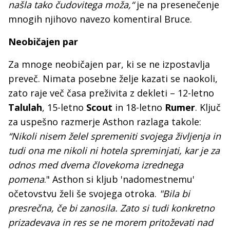
našla tako čudovitega moža,“
je na presenečenje
mnogih njihovo navezo komentiral Bruce.
Neobičajen par
Za mnoge neobičajen par, ki se ne izpostavlja
preveč. Nimata posebne želje kazati se naokoli,
zato raje več časa preživita z dekleti – 12-letno
Talulah
, 15-letno
Scout
in 18-letno
Rumer
. Ključ
za uspešno razmerje Asthon razlaga takole:
“Nikoli nisem želel spremeniti svojega življenja in
tudi ona me nikoli ni hotela spreminjati, kar je za
odnos med dvema človekoma izrednega
pomena
." Asthon si kljub 'nadomestnemu'
očetovstvu želi še svojega otroka.
"Bila bi
presrečna, če bi zanosila. Zato si tudi konkretno
prizadevava in res se ne morem pritoževati nad