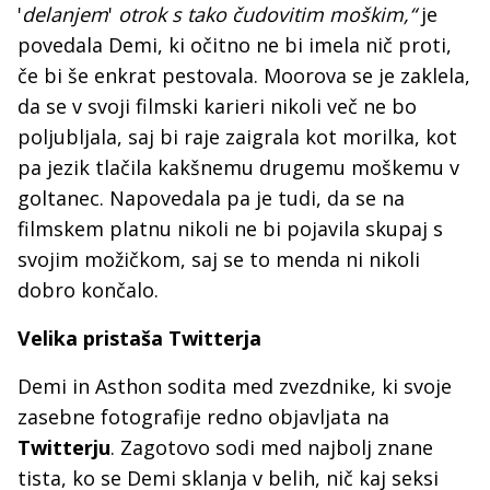
'
delanjem
'
otrok s tako čudovitim moškim,“
je
povedala Demi, ki očitno ne bi imela nič proti,
če bi še enkrat pestovala. Moorova se je zaklela,
da se v svoji filmski karieri nikoli več ne bo
poljubljala, saj bi raje zaigrala kot morilka, kot
pa jezik tlačila kakšnemu drugemu moškemu v
goltanec. Napovedala pa je tudi, da se na
filmskem platnu nikoli ne bi pojavila skupaj s
svojim možičkom, saj se to menda ni nikoli
dobro končalo.
Velika pristaša Twitterja
Demi in Asthon sodita med zvezdnike, ki svoje
zasebne fotografije redno objavljata na
Twitterju
. Zagotovo sodi med najbolj znane
tista, ko se Demi sklanja v belih, nič kaj seksi