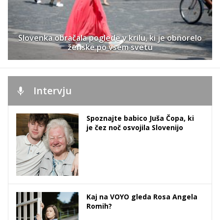
Slovenka obračala poglede v krilu, ki je obnorelo
ženske po vsem svetu
Intervju
Spoznajte babico Juša Čopa, ki
je čez noč osvojila Slovenijo
Kaj na VOYO gleda Rosa Angela
Romih?