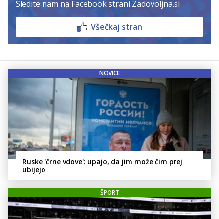
Sledite nam na Facebook strani Zadovoljna.si
Všečkaj stran
NOVICE
Ruske 'črne vdove': upajo, da jim može čim prej
ubijejo
ŠPORT