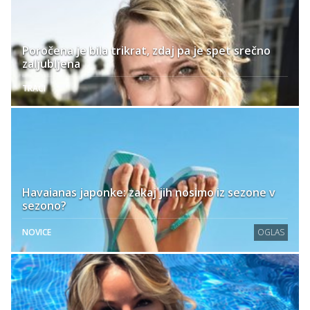
Poročena je bila trikrat, zdaj pa je spet srečno
zaljubljena
TRAČI
Havaianas japonke: zakaj jih nosimo iz sezone v
sezono?
NOVICE
OGLAS