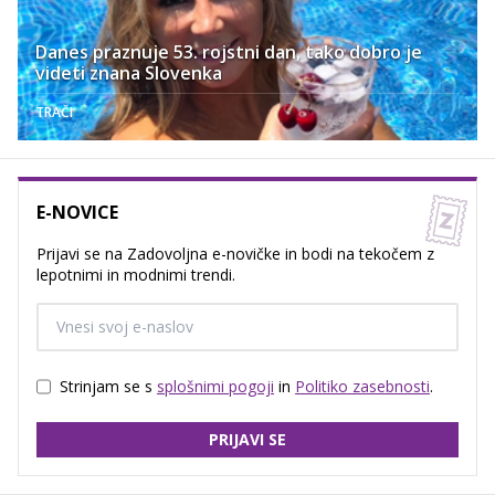
Danes praznuje 53. rojstni dan, tako dobro je
videti znana Slovenka
TRAČI
E-NOVICE
Prijavi se na Zadovoljna e-novičke in bodi na tekočem z
lepotnimi in modnimi trendi.
Strinjam se s
splošnimi pogoji
in
Politiko zasebnosti
.
PRIJAVI SE