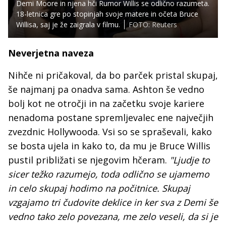
Demi Moore in njena hči Rumor Willis se odlično razumeta.
18-letnica gre po stopinjah svoje matere in očeta Bruce
Willisa, saj je že zaigrala v filmu.
FOTO: Reuters
Neverjetna naveza
Nihče ni pričakoval, da bo parček pristal skupaj,
še najmanj pa onadva sama. Ashton še vedno
bolj kot ne otročji in na začetku svoje kariere
nenadoma postane spremljevalec ene največjih
zvezdnic Hollywooda. Vsi so se spraševali, kako
se bosta ujela in kako to, da mu je Bruce Willis
pustil približati se njegovim hčeram.
"Ljudje to
sicer težko razumejo, toda odlično se ujamemo
in celo skupaj hodimo na počitnice. Skupaj
vzgajamo tri čudovite deklice in ker sva z Demi še
vedno tako zelo povezana, me zelo veseli, da si je