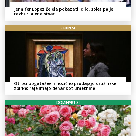
Jennifer Lopez želela pokazati idilo, splet pa je
razburila ena stvar
CEKIN.SI
Otroci bogatašev množično prodajajo družinske
zbirke: raje imajo denar kot umetnine
DOMINVRT.SI