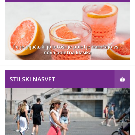
To je pijača, ki jo letošnje poletje naročajo vsi -
nova poletna klasika
STILSKI NASVET