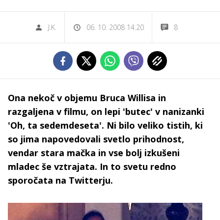
J.K.
06. 10. 2008 14.20
8
Ona nekoč v objemu Bruca Willisa in
razgaljena v filmu, on lepi 'butec' v nanizanki
'Oh, ta sedemdeseta'. Ni bilo veliko tistih, ki
so jima napovedovali svetlo prihodnost,
vendar stara mačka in vse bolj izkušeni
mladec še vztrajata. In to svetu redno
sporočata na Twitterju.