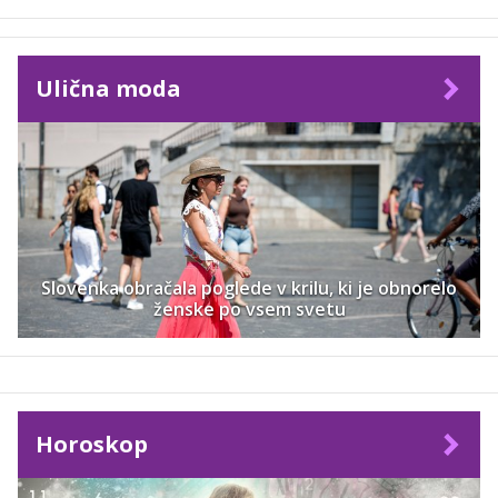
Ulična moda
Slovenka obračala poglede v krilu, ki je obnorelo
ženske po vsem svetu
Horoskop