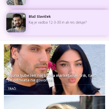
Blaž Slaviček
Kaj je vadba 12-3-30 in ali res deluje?
Njuna ljubezen naj bi bila marketinški trik, tako
se odzivata na govorice
TRAČI