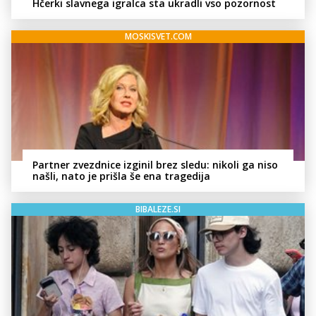
Hčerki slavnega igralca sta ukradli vso pozornost
MOSKISVET.COM
Partner zvezdnice izginil brez sledu: nikoli ga niso
našli, nato je prišla še ena tragedija
BIBALEZE.SI