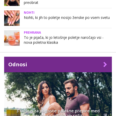
preobrat
NOHTI
Nohti, ki jih to poletje nosijo ženske po vsem svetu
PREHRANA
To je pijača, ki jo letošnje poletje naročajo vsi -
nova poletna klasika
Odnosi
3 razlogi za pogoste poletne prepire med
partnerji in kako jih rešiti