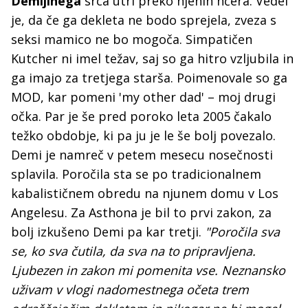
Demijinega
srca utrl preko njenih hčera. Vedel
je, da če ga dekleta ne bodo sprejela, zveza s
seksi mamico ne bo mogoča. Simpatičen
Kutcher ni imel težav, saj so ga hitro vzljubila in
ga imajo za tretjega starša. Poimenovale so ga
MOD, kar pomeni 'my other dad' – moj drugi
očka. Par je še pred poroko leta 2005 čakalo
težko obdobje, ki pa ju je le še bolj povezalo.
Demi je namreč v petem mesecu nosečnosti
splavila. Poročila sta se po tradicionalnem
kabalističnem obredu na njunem domu v Los
Angelesu. Za Asthona je bil to prvi zakon, za
bolj izkušeno Demi pa kar tretji.
"Poročila sva
se, ko sva čutila, da sva na to pripravljena.
Ljubezen in zakon mi pomenita vse. Neznansko
uživam v vlogi nadomestnega očeta trem