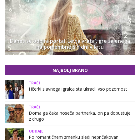
Danes se odpira portal 'Levja vrata', gre za enega
najpomembnejših dni v letu
NAJBOLJ BRANO
TRAČI
Hčerki slavnega igralca sta ukradli vso pozornost
TRAČI
Doma ga čaka noseča partnerka, on pa dopustuje
z drugo
ODDAJE
Po romantičnem zmenku sledi nepričakovan