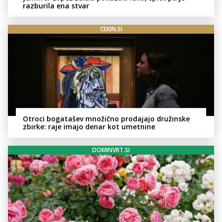
razburila ena stvar
CEKIN.SI
Otroci bogatašev množično prodajajo družinske
zbirke: raje imajo denar kot umetnine
DOMINVRT.SI