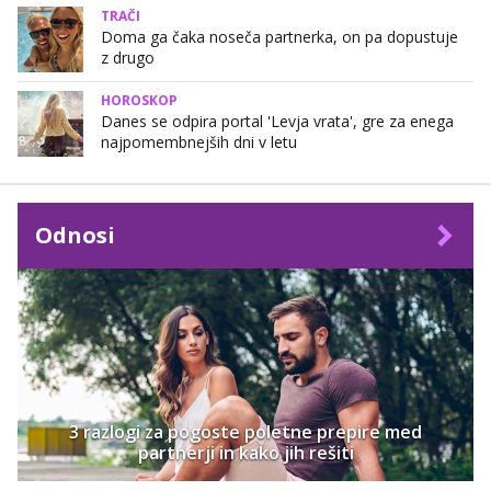
TRAČI
Doma ga čaka noseča partnerka, on pa dopustuje
z drugo
HOROSKOP
Danes se odpira portal 'Levja vrata', gre za enega
najpomembnejših dni v letu
Odnosi
3 razlogi za pogoste poletne prepire med
partnerji in kako jih rešiti