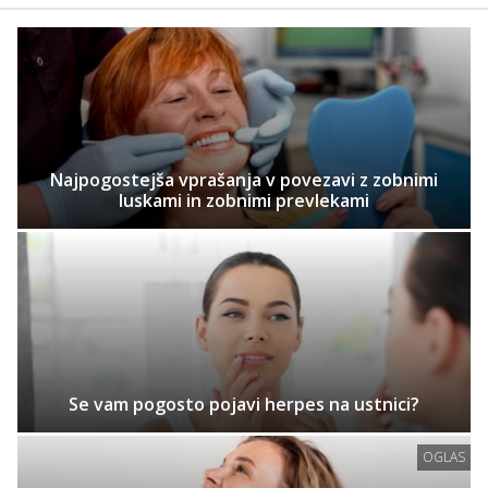
Najpogostejša vprašanja v povezavi z zobnimi
luskami in zobnimi prevlekami
Se vam pogosto pojavi herpes na ustnici?
OGLAS