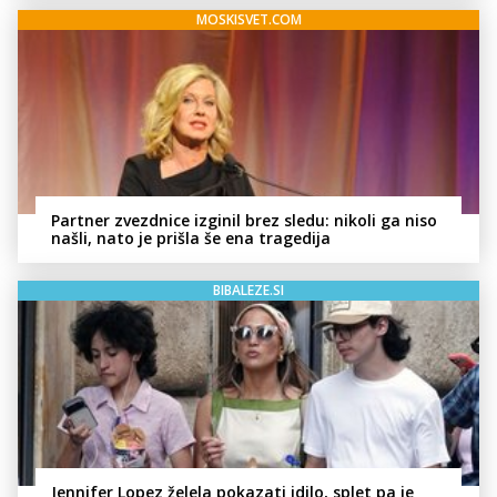
MOSKISVET.COM
Partner zvezdnice izginil brez sledu: nikoli ga niso
našli, nato je prišla še ena tragedija
BIBALEZE.SI
Jennifer Lopez želela pokazati idilo, splet pa je