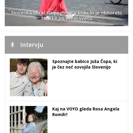
Slovenka obračala poglede v krilu, ki je obnorelo
ženske po vsem svetu
Intervju
Spoznajte babico Juša Čopa, ki
je čez noč osvojila Slovenijo
Kaj na VOYO gleda Rosa Angela
Romih?