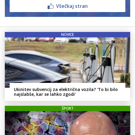
Všečkaj stran
NOVICE
Ukinitev subvencij za električna vozila? 'To bi bilo
najslabše, kar se lahko zgodi'
ŠPORT