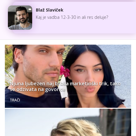
Blaž Slaviček
Kaj je vadba 12-3-30 in ali res deluje?
Njuna ljubezen naj bi bila marketinški trik, tako
se odzivata na govorice
TRAČI