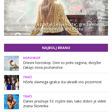
Danes se odpira portal 'Levja vrata', gre za enega
najpomembnejših dni v letu
NAJBOLJ BRANO
HOROSKOP
Dnevni horoskop: Ovni so polni zagona, dvojčke
čakajo nova poznanstva
TRAČI
Hčerki slavnega igralca sta ukradli vso pozornost
TRAČI
Danes praznuje 53. rojstni dan, tako dobro je videti
znana Slovenka