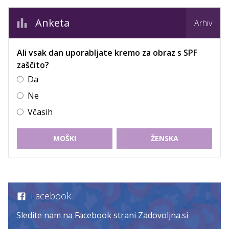
Anketa
Arhiv
Ali vsak dan uporabljate kremo za obraz s SPF
zaščito?
Da
Ne
Včasih
MOŠKI
ŽENSKA
Facebook
Sledite nam na Facebook strani Zadovoljna.si