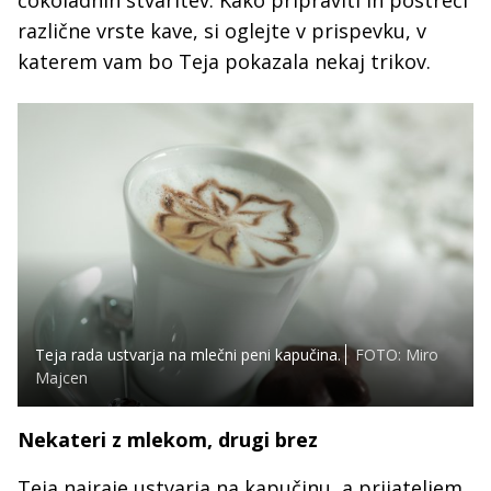
čokoladnih stvaritev. Kako pripraviti in postreči
različne vrste kave, si oglejte v prispevku, v
katerem vam bo Teja pokazala nekaj trikov.
Teja rada ustvarja na mlečni peni kapučina.
FOTO: Miro
Majcen
Nekateri z mlekom, drugi brez
Teja najraje ustvarja na kapučinu, a prijateljem