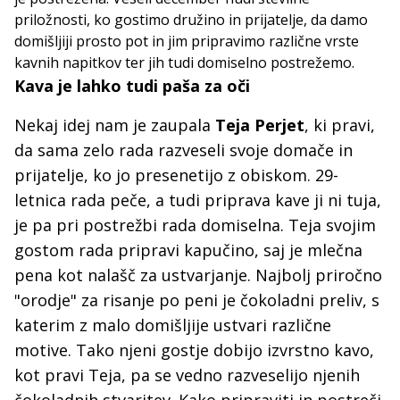
priložnosti, ko gostimo družino in prijatelje, da damo
domišljiji prosto pot in jim pripravimo različne vrste
kavnih napitkov ter jih tudi domiselno postrežemo.
Kava je lahko tudi paša za oči
Nekaj idej nam je zaupala
Teja Perjet
, ki pravi,
da sama zelo rada razveseli svoje domače in
prijatelje, ko jo presenetijo z obiskom. 29-
letnica rada peče, a tudi priprava kave ji ni tuja,
je pa pri postrežbi rada domiselna. Teja svojim
gostom rada pripravi kapučino, saj je mlečna
pena kot nalašč za ustvarjanje. Najbolj priročno
"orodje" za risanje po peni je čokoladni preliv, s
katerim z malo domišljije ustvari različne
motive. Tako njeni gostje dobijo izvrstno kavo,
kot pravi Teja, pa se vedno razveselijo njenih