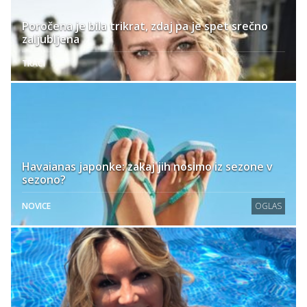
Poročena je bila trikrat, zdaj pa je spet srečno
zaljubljena
TRAČI
Havaianas japonke: zakaj jih nosimo iz sezone v
sezono?
NOVICE
OGLAS