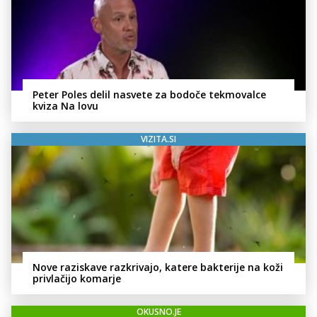
Peter Poles delil nasvete za bodoče tekmovalce
kviza Na lovu
VIZITA.SI
Nove raziskave razkrivajo, katere bakterije na koži
privlačijo komarje
OKUSNO.JE