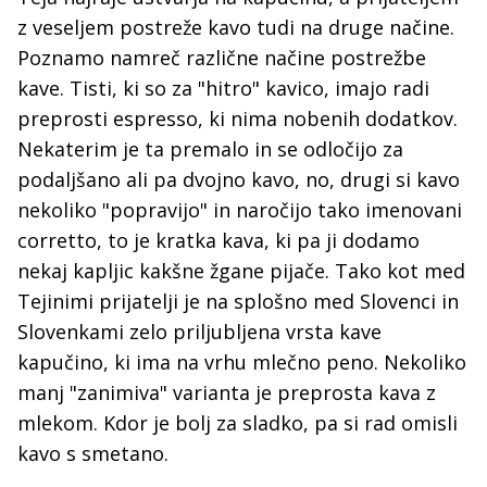
z veseljem postreže kavo tudi na druge načine.
Poznamo namreč različne načine postrežbe
kave. Tisti, ki so za "hitro" kavico, imajo radi
preprosti espresso, ki nima nobenih dodatkov.
Nekaterim je ta premalo in se odločijo za
podaljšano ali pa dvojno kavo, no, drugi si kavo
nekoliko "popravijo" in naročijo tako imenovani
corretto, to je kratka kava, ki pa ji dodamo
nekaj kapljic kakšne žgane pijače. Tako kot med
Tejinimi prijatelji je na splošno med Slovenci in
Slovenkami zelo priljubljena vrsta kave
kapučino, ki ima na vrhu mlečno peno. Nekoliko
manj "zanimiva" varianta je preprosta kava z
mlekom. Kdor je bolj za sladko, pa si rad omisli
kavo s smetano.