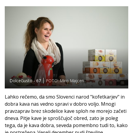
DolceGusto - 67
FOTO: Miro Majcen
Lahko rečemo, da smo Slovenci narod "kofetkarjev" in
dobra kava nas vedno spravi v dobro voljo. Mnogi
pravzaprav brez skodelice kave sploh ne morejo začeti
dneva. Pitje kave je sproščujoč obred, zato je poleg
tega, da je kava dobra, seveda pomembno tudi to, kako
je postrežena. Veseli december nudi številne