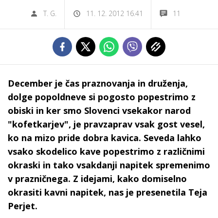
T. G.
11. 12. 2012 16.41
11
December je čas praznovanja in druženja,
dolge popoldneve si pogosto popestrimo z
obiski in ker smo Slovenci vsekakor narod
"kofetkarjev", je pravzaprav vsak gost vesel,
ko na mizo pride dobra kavica. Seveda lahko
vsako skodelico kave popestrimo z različnimi
okraski in tako vsakdanji napitek spremenimo
v prazničnega. Z idejami, kako domiselno
okrasiti kavni napitek, nas je presenetila Teja
Perjet.