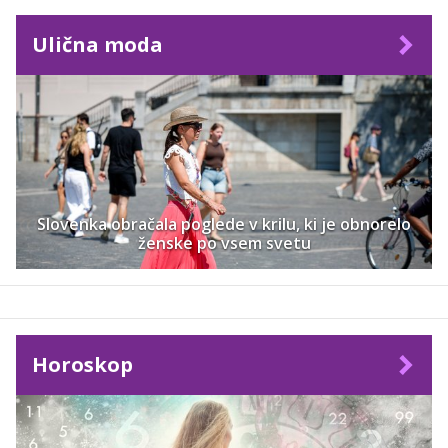
Ulična moda
Slovenka obračala poglede v krilu, ki je obnorelo
ženske po vsem svetu
Horoskop