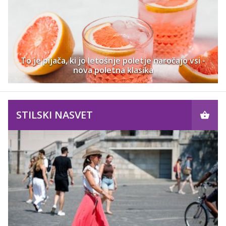
To je pijača, ki jo letošnje poletje naročajo vsi -
nova poletna klasika
STILSKI NASVET