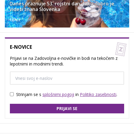
Danes praznuje 53. rojstni dan, tako dobro je
videti znana Slovenka
TRAČI
E-NOVICE
Prijavi se na Zadovoljna e-novičke in bodi na tekočem z
lepotnimi in modnimi trendi.
Strinjam se s
splošnimi pogoji
in
Politiko zasebnosti
.
PRIJAVI SE