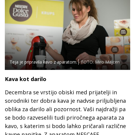
Teja je pripravila kavo z aparatom.
FOTO: Miro Majcen
Kava kot darilo
Decembra se vrstijo obiski med prijatelji in
sorodniki ter dobra kava je nadvse priljubljena
oblika za darilo ali pozornost. Vaši najdražji pa
se bodo razveselili tudi priročnega aparata za
kavo, s katerim si bodo lahko pričarali različne
kavne napitke. Z aparatom NESCAFE