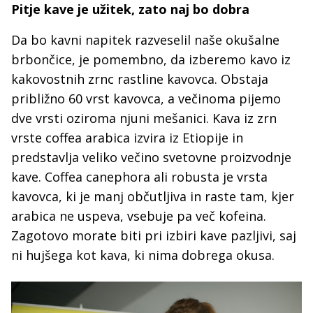
Pitje kave je užitek, zato naj bo dobra
Da bo kavni napitek razveselil naše okušalne
brbončice, je pomembno, da izberemo kavo iz
kakovostnih zrnc rastline kavovca. Obstaja
približno 60 vrst kavovca, a večinoma pijemo
dve vrsti oziroma njuni mešanici. Kava iz zrn
vrste coffea arabica izvira iz Etiopije in
predstavlja veliko večino svetovne proizvodnje
kave. Coffea canephora ali robusta je vrsta
kavovca, ki je manj občutljiva in raste tam, kjer
arabica ne uspeva, vsebuje pa več kofeina.
Zagotovo morate biti pri izbiri kave pazljivi, saj
ni hujšega kot kava, ki nima dobrega okusa.