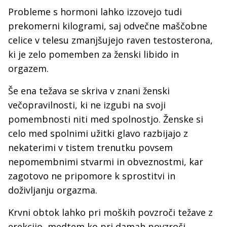
Probleme s hormoni lahko izzovejo tudi
prekomerni kilogrami, saj odvečne maščobne
celice v telesu zmanjšujejo raven testosterona,
ki je zelo pomemben za ženski libido in
orgazem.
Še ena težava se skriva v znani ženski
večopravilnosti, ki ne izgubi na svoji
pomembnosti niti med spolnostjo. Ženske si
celo med spolnimi užitki glavo razbijajo z
nekaterimi v tistem trenutku povsem
nepomembnimi stvarmi in obveznostmi, kar
zagotovo ne pripomore k sprostitvi in
doživljanju orgazma.
Krvni obtok lahko pri moških povzroči težave z
erekcijo, medtem ko pri damah povzroči