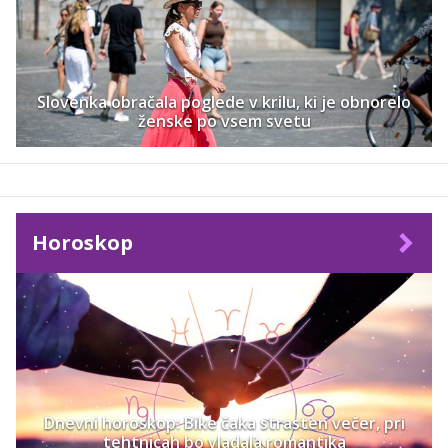
Slovenka obračala poglede v krilu, ki je obnorelo
ženske po vsem svetu
Horoskop
Dnevni horoskop: Bike čaka strasten večer, pri
tehtnicah bo vladala romantika