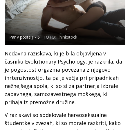
Par v postelji - 5
FOTO: Thinkstock
Nedavna raziskava, ki je bila objavljena v
časniku Evolutionary Psychology, je razkrila, da
je pogostost orgazma povezana z njegovo
inrtenzivnostjo, ta pa je večja pri pripadnicah
nežnejšega spola, ki so si za partnerja izbrale
zabavnega, samozavestnega moškega, ki
prihaja iz premožne družine.
V raziskavi so sodelovale hereoseksualne
študentke v zvezah, ki so morale razkriti, kako