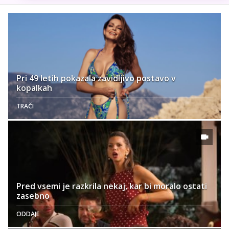
Pri 49 letih pokazala zavidljivo postavo v
kopalkah
TRAČI
Pred vsemi je razkrila nekaj, kar bi moralo ostati
zasebno
ODDAJE