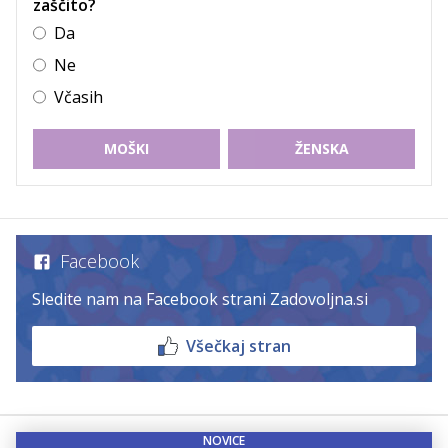
zaščito?
Da
Ne
Včasih
MOŠKI
ŽENSKA
Facebook
Sledite nam na Facebook strani Zadovoljna.si
Všečkaj stran
NOVICE