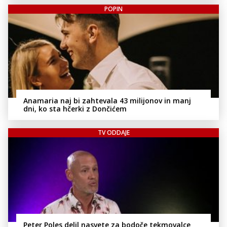
POPIN
Anamaria naj bi zahtevala 43 milijonov in manj
dni, ko sta hčerki z Dončićem
TV ODDAJE
Peter Poles delil nasvete za bodoče tekmovalce