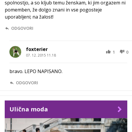
spolnostjo, a so kljub temu ženskam, ki jim orgazem ni
pomemben, že dolgo znani in vse pogosteje
uporabljeni; na žalost!
ODGOVORI
foxterier
1
0
07. 12. 2015 11.18
bravo. LEPO NAPISANO.
ODGOVORI
Ulična moda