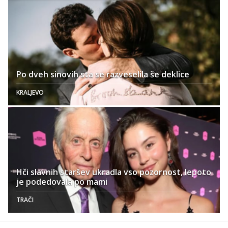
Po dveh sinovih sta se razveselila še deklice
KRALJEVO
Hči slavnih staršev ukradla vso pozornost, lepoto
je podedovala po mami
TRAČI