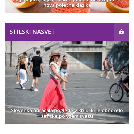
nova poletna klasika
STILSKI NASVET
Slovenka obračala poglede v krilu, ki je obnorelo
ženske po vsem svetu