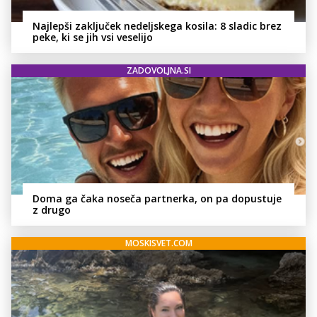
Najlepši zaključek nedeljskega kosila: 8 sladic brez
peke, ki se jih vsi veselijo
ZADOVOLJNA.SI
Doma ga čaka noseča partnerka, on pa dopustuje
z drugo
MOSKISVET.COM