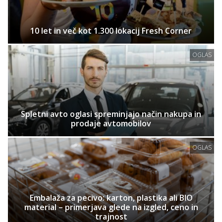
10 let in več kot 1.300 lokacij Fresh Corner
OGLAS
Spletni avto oglasi spreminjajo način nakupa in
prodaje avtomobilov
OGLAS
Embalaža za pecivo: karton, plastika ali BIO
material – primerjava glede na izgled, ceno in
trajnost