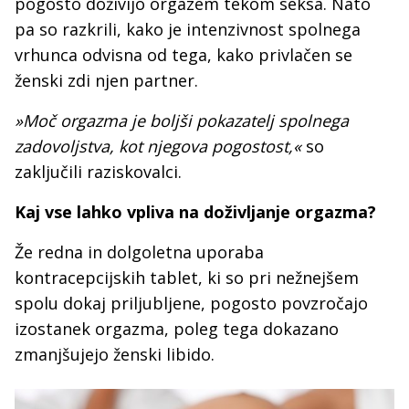
pogosto doživijo orgazem tekom seksa. Nato
pa so razkrili, kako je intenzivnost spolnega
vrhunca odvisna od tega, kako privlačen se
ženski zdi njen partner.
»Moč orgazma je boljši pokazatelj spolnega
zadovoljstva, kot njegova pogostost,«
so
zaključili raziskovalci.
Kaj vse lahko vpliva na doživljanje orgazma?
Že redna in dolgoletna uporaba
kontracepcijskih tablet, ki so pri nežnejšem
spolu dokaj priljubljene, pogosto povzročajo
izostanek orgazma, poleg tega dokazano
zmanjšujejo ženski libido.