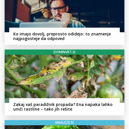
Ko imajo dovolj, preprosto odidejo: to znamenje
najpogosteje da odpoved
DOMINVRT.SI
Zakaj vaš paradižnik propada? Ena napaka lahko
uniči rastline – tako jih rešite
BIBALEZE.SI