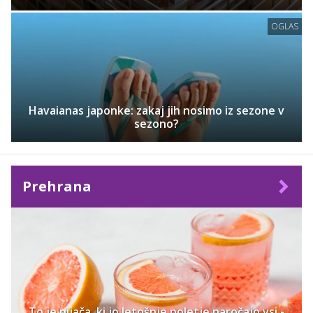
OGLAS
Havaianas japonke: zakaj jih nosimo iz sezone v
sezono?
Prehrana
To je pijača, ki jo letošnje poletje naročajo vsi -