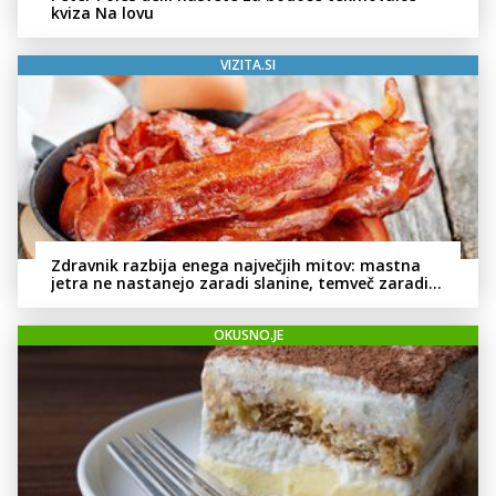
kviza Na lovu
VIZITA.SI
Zdravnik razbija enega največjih mitov: mastna
jetra ne nastanejo zaradi slanine, temveč zaradi
živila, ki ga imamo vsi radi
OKUSNO.JE