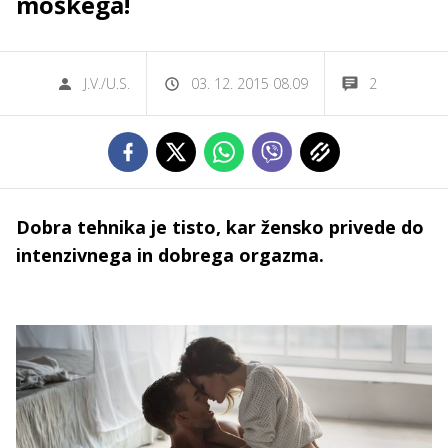
moškega!
J.V./U.S.
03. 12. 2015 08.09
2
Dobra tehnika je tisto, kar žensko privede do
intenzivnega in dobrega orgazma.