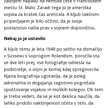
zadnjem napadu na nemške čete v francoskem
mestu St. Malo. Zaradi tega jo je ameriška
vojska za kratek čas aretirala. A kljub takšnim
pripetljajem je bilo očitno, da je svoje
poslanstvo našla prav v vojnem dopisništvu.
Nekaj jo je ustavilo
A kljub temu je leta 1949 po selitvi na domačijo
v Sussexu s soprogom Rolandom, poročila sta
se dve leti prej, vse fotografije odnesla na
podstrešje, o vojni je komaj kdaj spregovorila.
Njena biografinja ugotavlja, da je poleg
adrenalina in dogajanja zagotovo pogrešala
spoštovanje vojakov in moških kolegov. Ob tem
je treba vedeti, da se je kot deklica naučila, da
lahko pridobi naklonjenost očeta s tem, da