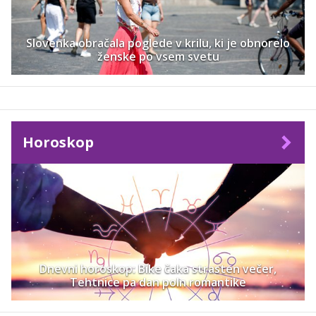
Slovenka obračala poglede v krilu, ki je obnorelo
ženske po vsem svetu
Horoskop
Dnevni horoskop: Bike čaka strasten večer,
Tehtnice pa dan poln romantike