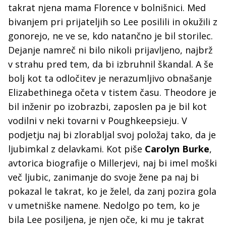
takrat njena mama Florence v bolnišnici. Med
bivanjem pri prijateljih so Lee posilili in okužili z
gonorejo, ne ve se, kdo natančno je bil storilec.
Dejanje namreč ni bilo nikoli prijavljeno, najbrž
v strahu pred tem, da bi izbruhnil škandal. A še
bolj kot ta odločitev je nerazumljivo obnašanje
Elizabethinega očeta v tistem času. Theodore je
bil inženir po izobrazbi, zaposlen pa je bil kot
vodilni v neki tovarni v Poughkeepsieju. V
podjetju naj bi zlorabljal svoj položaj tako, da je
ljubimkal z delavkami. Kot piše
Carolyn Burke
,
avtorica biografije o Millerjevi, naj bi imel moški
več ljubic, zanimanje do svoje žene pa naj bi
pokazal le takrat, ko je želel, da zanj pozira gola
v umetniške namene. Nedolgo po tem, ko je
bila Lee posiljena, je njen oče, ki mu je takrat