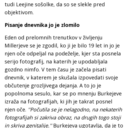
tudi Leejine sošolke, da so se slekle pred
objektivom.
Pisanje dnevnika jo je zlomilo
Eden od prelomnih trenutkov v življenju
Millerjeve se je zgodil, ko ji je bilo 19 let in jo je
njen oče odpeljal na podeželje, kjer sta posnela
serijo fotografij, na katerih je upodabljala
gozdno nimfo. V tem času je začela pisati
dnevnik, v katerem je skušala izpovedati svoje
občutenje grozljivega dejanja. A to jo je
popolnoma sesulo, kar se po mnenju Burkejeve
izraža na fotografijah, ki jih je takrat posnel
njen oče.
''Počutila se je nelagodno, na nekaterih
fotografijah si zakriva obraz, na drugih togo stoji
in skriva genitalije.''
Burkejeva ugotavlja, da je to