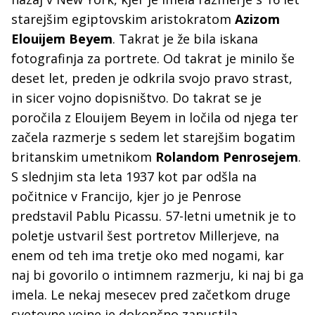
starejšim egiptovskim aristokratom
Azizom
Elouijem Beyem
. Takrat je že bila iskana
fotografinja za portrete. Od takrat je minilo še
deset let, preden je odkrila svojo pravo strast,
in sicer vojno dopisništvo. Do takrat se je
poročila z Elouijem Beyem in ločila od njega ter
začela razmerje s sedem let starejšim bogatim
britanskim umetnikom
Rolandom Penrosejem
.
S slednjim sta leta 1937 kot par odšla na
počitnice v Francijo, kjer jo je Penrose
predstavil Pablu Picassu. 57-letni umetnik je to
poletje ustvaril šest portretov Millerjeve, na
enem od teh ima tretje oko med nogami, kar
naj bi govorilo o intimnem razmerju, ki naj bi ga
imela. Le nekaj mesecev pred začetkom druge
svetovne vojne je dokončno zapustila