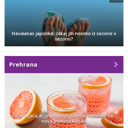
Havaianas japonke: zakaj jih nosimo iz sezone v
sezono?
Prehrana
To je pijača, ki jo letošnje poletje naročajo vsi -
nova poletna klasika