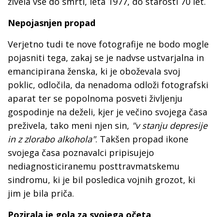
živela vse do smrti, leta 1977, do starosti 70 let.
Nepojasnjen propad
Verjetno tudi te nove fotografije ne bodo mogle
pojasniti tega, zakaj se je nadvse ustvarjalna in
emancipirana ženska, ki je oboževala svoj
poklic, odločila, da nenadoma odloži fotografski
aparat ter se popolnoma posveti življenju
gospodinje na deželi, kjer je večino svojega časa
preživela, tako meni njen sin,
"v stanju depresije
in z zlorabo alkohola"
. Takšen propad ikone
svojega časa poznavalci pripisujejo
nediagnosticiranemu posttravmatskemu
sindromu, ki je bil posledica vojnih grozot, ki
jim je bila priča.
Pozirala je gola za svojega očeta