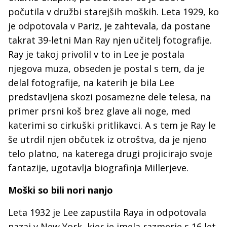
počutila v družbi starejših moških. Leta 1929, ko
je odpotovala v Pariz, je zahtevala, da postane
takrat 39-letni Man Ray njen učitelj fotografije.
Ray je takoj privolil v to in Lee je postala
njegova muza, obseden je postal s tem, da je
delal fotografije, na katerih je bila Lee
predstavljena skozi posamezne dele telesa, na
primer prsni koš brez glave ali noge, med
katerimi so cirkuški pritlikavci. A s tem je Ray le
še utrdil njen občutek iz otroštva, da je njeno
telo platno, na katerega drugi projicirajo svoje
fantazije, ugotavlja biografinja Millerjeve.
Moški so bili nori nanjo
Leta 1932 je Lee zapustila Raya in odpotovala
nazaj v New York, kjer je imela razmerje s 16 let