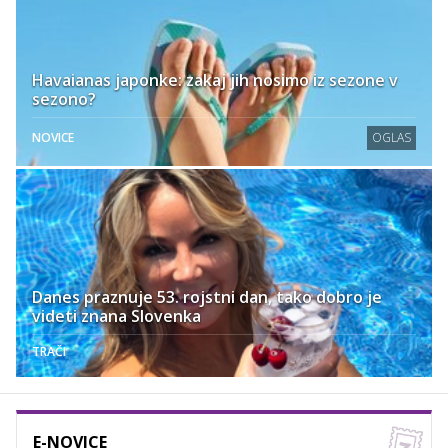
Havaianas japonke: zakaj jih nosimo iz sezone v
sezono?
NOVICE
OGLAS
Danes praznuje 53. rojstni dan, tako dobro je
videti znana Slovenka
TRAČI
E-NOVICE