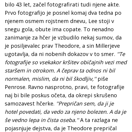
bilo 43 let, začel fotografirati tudi njene akte.
Prvo fotografijo je posnel komaj dva tedna po
njenem osmem rojstnem dnevu, Lee stoji v
snegu gola, obute ima copate. To nenadno
zanimanje za hčer je vzbudilo nekaj sumov, da
je posiljevalec prav Theodore, a sin Millerjeve
ugotavlja, da ni nobenih dokazov v to smer.
''Te
fotografije so vsekakor kršitev običajnih vezi med
staršem in otrokom. A čeprav ta odnos ni bil
normalen, mislim, da ni bil škodljiv,''
piše
Penrose. Ravno nasprotno, pravi, te fotografije
naj bi bile poskus očeta, da okrepi skrušeno
samozavest hčerke.
''Prepričan sem, da ji je
hotel povedati, da vedo za njeno bolezen. A da je
še vedno lepa in čista oseba.''
A ta razlaga ne
pojasnjuje dejstva, da je Theodore prepričal