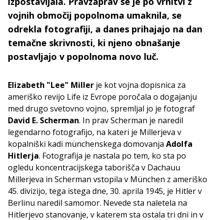
izpostavljala. Pravzaprav se je po vrnitvi z
vojnih območij popolnoma umaknila, se
odrekla fotografiji, a danes prihajajo na dan
temačne skrivnosti, ki njeno obnašanje
postavljajo v popolnoma novo luč.
Elizabeth "Lee"
Miller
je kot vojna dopisnica za
ameriško revijo Life iz Evrope poročala o dogajanju
med drugo svetovno vojno, spremljal jo je fotograf
David E. Scherman
. In prav Scherman je naredil
legendarno fotografijo, na kateri je Millerjeva v
kopalniški kadi münchenskega domovanja
Adolfa
Hitlerja
. Fotografija je nastala po tem, ko sta po
ogledu koncentracijskega taborišča v Dachauu
Millerjeva in Scherman vstopila v München z ameriško
45. divizijo, tega istega dne, 30. aprila 1945, je Hitler v
Berlinu naredil samomor. Nevede sta naletela na
Hitlerjevo stanovanje, v katerem sta ostala tri dni in v