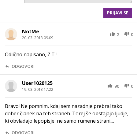
PRIJAVI SE
NotMe
2
0
20. 03. 2013 09.09
Odlično napisano, Z.T.!
ODGOVORI
User1020125
90
0
19. 03. 2013 17.22
Bravo! Ne pomnim, kdaj sem nazadnje prebral tako
dober članek na teh straneh. Torej še obstajajo ljudje,
ki obvladajo lepopisje, ne samo rumene strani....
ODGOVORI