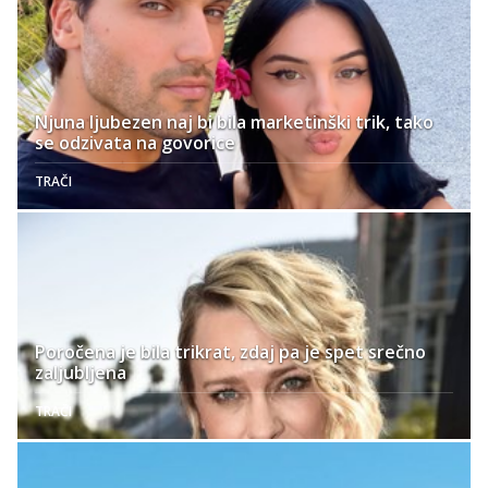
Njuna ljubezen naj bi bila marketinški trik, tako
se odzivata na govorice
TRAČI
Poročena je bila trikrat, zdaj pa je spet srečno
zaljubljena
TRAČI