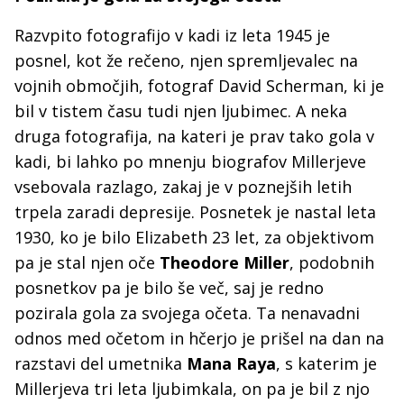
Razvpito fotografijo v kadi iz leta 1945 je
posnel, kot že rečeno, njen spremljevalec na
vojnih območjih, fotograf David Scherman, ki je
bil v tistem času tudi njen ljubimec. A neka
druga fotografija, na kateri je prav tako gola v
kadi, bi lahko po mnenju biografov Millerjeve
vsebovala razlago, zakaj je v poznejših letih
trpela zaradi depresije. Posnetek je nastal leta
1930, ko je bilo Elizabeth 23 let, za objektivom
pa je stal njen oče
Theodore Miller
, podobnih
posnetkov pa je bilo še več, saj je redno
pozirala gola za svojega očeta. Ta nenavadni
odnos med očetom in hčerjo je prišel na dan na
razstavi del umetnika
Mana Raya
, s katerim je
Millerjeva tri leta ljubimkala, on pa je bil z njo