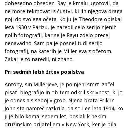
dobesedno obseden. Ray je kmalu ugotovil, da
ne more tekmovati s čustvi, ki jih njegova draga
goji do svojega očeta. Ko ju je Theodore obiskal
leta 1930 v Parizu, je naredil celo serijo njenih
golih fotografij, kar se je Rayu zdelo precej
nenavadno. Sam pa je posnel tudi serijo
fotografij, na katerih je Millerjeva z očetom.
Zakaj je to naredil, ni znano.
Pri sedmih letih žrtev posilstva
Antony, sin Millerjeve, je po njeni smrti začel
pisati biografijo in ob tem odkril skrivnost, ki jo
je odnesla s seboj v grob. Njena brata Erik in
John sta namreč razkrila, da so Lee leta 1914, ko
ji je bilo komaj sedem let, poslali k nekim
družinskim prijateljem v New York, ker je bila