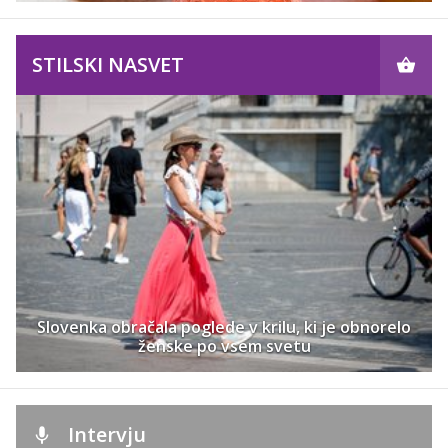
STILSKI NASVET
Slovenka obračala poglede v krilu, ki je obnorelo
ženske po vsem svetu
Intervju