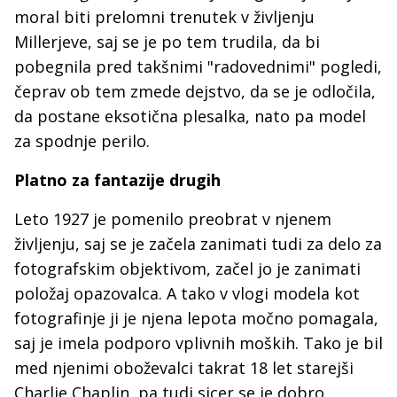
moral biti prelomni trenutek v življenju
Millerjeve, saj se je po tem trudila, da bi
pobegnila pred takšnimi "radovednimi" pogledi,
čeprav ob tem zmede dejstvo, da se je odločila,
da postane eksotična plesalka, nato pa model
za spodnje perilo.
Platno za fantazije drugih
Leto 1927 je pomenilo preobrat v njenem
življenju, saj se je začela zanimati tudi za delo za
fotografskim objektivom, začel jo je zanimati
položaj opazovalca. A tako v vlogi modela kot
fotografinje ji je njena lepota močno pomagala,
saj je imela podporo vplivnih moških. Tako je bil
med njenimi oboževalci takrat 18 let starejši
Charlie Chaplin, pa tudi sicer se je dobro