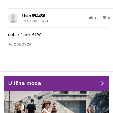
User694436
18
0
19. 03. 2013 16.44
dober člank BTW
ODGOVORI
Ulična moda