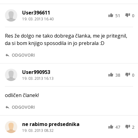
User396611
51
0
19. 03. 2013 16.40
Res že dolgo ne tako dobrega članka, me je pritegnil,
da si bom knjigo sposodila in jo prebrala :D
ODGOVORI
User990953
38
0
19. 03. 2013 16.13
odličen članek!
ODGOVORI
ne rabimo predsednika
47
2
19. 03. 2013 08.32