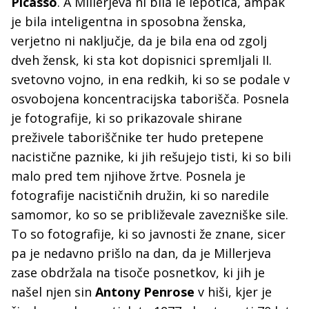
Picasso
. A Millerjeva ni bila le lepotica, ampak
je bila inteligentna in sposobna ženska,
verjetno ni naključje, da je bila ena od zgolj
dveh žensk, ki sta kot dopisnici spremljali II.
svetovno vojno, in ena redkih, ki so se podale v
osvobojena koncentracijska taborišča. Posnela
je fotografije, ki so prikazovale shirane
preživele taboriščnike ter hudo pretepene
nacistične paznike, ki jih rešujejo tisti, ki so bili
malo pred tem njihove žrtve. Posnela je
fotografije nacističnih družin, ki so naredile
samomor, ko so se približevale zavezniške sile.
To so fotografije, ki so javnosti že znane, sicer
pa je nedavno prišlo na dan, da je Millerjeva
zase obdržala na tisoče posnetkov, ki jih je
našel njen sin
Antony Penrose
v hiši, kjer je