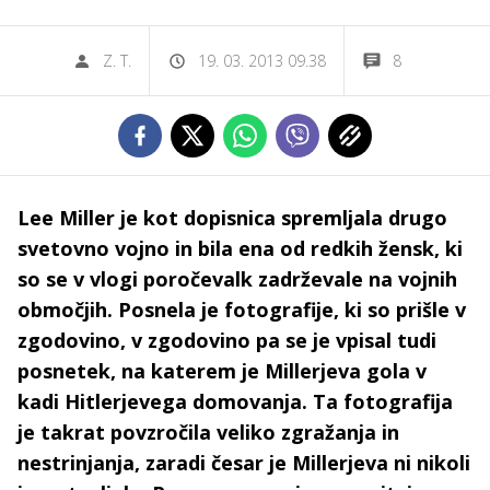
Z. T.
19. 03. 2013 09.38
8
Lee Miller je kot dopisnica spremljala drugo
svetovno vojno in bila ena od redkih žensk, ki
so se v vlogi poročevalk zadrževale na vojnih
območjih. Posnela je fotografije, ki so prišle v
zgodovino, v zgodovino pa se je vpisal tudi
posnetek, na katerem je Millerjeva gola v
kadi Hitlerjevega domovanja. Ta fotografija
je takrat povzročila veliko zgražanja in
nestrinjanja, zaradi česar je Millerjeva ni nikoli