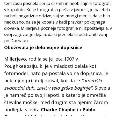
tem času posnela serijo drznih in neobičajnih fotografij
v kopalnici. Ko je fotografija prišla v javnost, je naletela
na bolj negativne odzive, saj so mnogi menili, da je bilo
neokusno, da se je kopala v kadi pravkar pokojnega
človeka. Millerjeva pozneje fotografije ni izpostavljala, v
svoj zagovor je dejala, da si je želela le odstraniti vonj
po Dachauu.
Oboževala je delo vojne dopisnice
Millerjevo, rodila se je leta 1907 v
Poughkeepsiju, ki je v mladosti delala kot
fotomodel, nato pa postala vojna dopisnica, je
neki njen prijatelj opisal, kot da je
"ameriški
svobodni duh, zavit v telo grške boginje"
. Slovela
je namreč po svoji lepoti, s katero je omrežila
številne moške, med drugim sta njenim čarom
podlegla slovita
Charlie Chaplin
in
Pablo